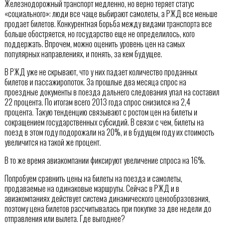
Железнодорожный транспорт медленно, но верно теряет статус
«социального»: люди все чаще выбирают самолеты, а РЖД все меньше
продает билетов. Конкурентная борьба между видами транспорта все
больше обостряется, но государство еще не определилось, кого
поддержать. Впрочем, можно оценить уровень цен на самых
популярных направлениях, и понять, за кем будущее.
В РЖД уже не скрывают, что у них падает количество проданных
билетов и пассажиропоток. За прошлые два месяца спрос на
проездные документы в поезда дальнего следования упал на составил
22 процента. По итогам всего 2013 года спрос снизился на 2,4
процента. Такую тенденцию связывают с ростом цен на билеты и
сокращением государственных субсидий. В связи с чем, билеты на
поезд в этом году подорожали на 20%, и в будущем году их стоимость
увеличится на такой же процент.
В то же время авиакомпании фиксируют увеличение спроса на 16%.
Попробуем сравнить цены на билеты на поезда и самолеты,
продаваемые на одинаковые маршруты. Сейчас в РЖД и в
авиакомпаниях действует система динамического ценообразования,
поэтому цена билетов рассчитывалась при покупке за две недели до
отправления или вылета. Где выгоднее?