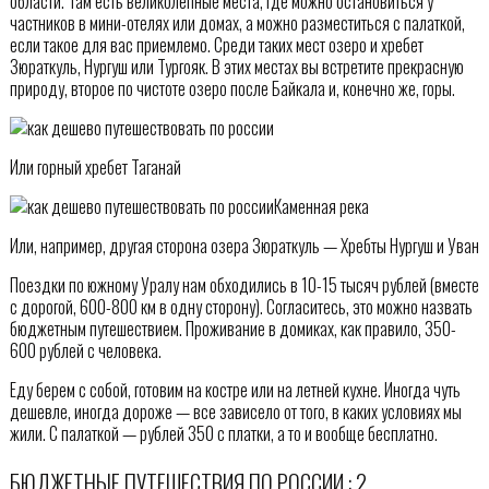
области. Там есть великолепные места, где можно остановиться у
частников в мини-отелях или домах, а можно разместиться с палаткой,
если такое для вас приемлемо. Среди таких мест озеро и хребет
Зюраткуль, Нургуш или Тургояк. В этих местах вы встретите прекрасную
природу, второе по чистоте озеро после Байкала и, конечно же, горы.
Или горный хребет Таганай
Каменная река
Или, например, другая сторона озера Зюраткуль — Хребты Нургуш и Уван
Поездки по южному Уралу нам обходились в 10-15 тысяч рублей (вместе
с дорогой, 600-800 км в одну сторону). Согласитесь, это можно назвать
бюджетным путешествием. Проживание в домиках, как правило, 350-
600 рублей с человека.
Еду берем с собой, готовим на костре или на летней кухне. Иногда чуть
дешевле, иногда дороже — все зависело от того, в каких условиях мы
жили. С палаткой — рублей 350 с платки, а то и вообще бесплатно.
БЮДЖЕТНЫЕ ПУТЕШЕСТВИЯ ПО РОССИИ : 2