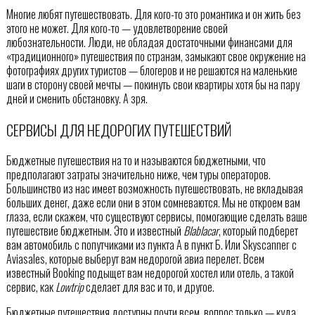
Многие любят путешествовать. Для кого-то это романтика и он жить без
этого не может. Для кого-то — удовлетворение своей
любознательности. Люди, не обладая достаточными финансами для
«традиционного» путешествия по странам, замыкают свое окружение на
фотографиях других туристов — блогеров и не решаются на маленькие
шаги в сторону своей мечты — покинуть свои квартиры хотя бы на пару
дней и сменить обстановку. А зря.
СЕРВИСЫ ДЛЯ НЕДОРОГИХ ПУТЕШЕСТВИЙ
Бюджетные путешествия на то и называются бюджетными, что
предполагают затраты значительно ниже, чем туры операторов.
Большинство из нас имеет возможность путешествовать, не вкладывая
больших денег, даже если они в этом сомневаются. Мы не откроем вам
глаза, если скажем, что существуют сервисы, помогающие сделать ваше
путешествие бюджетным. Это и известный
Blablacar
, который подберет
вам автомобиль с попутчиками из пункта А в пункт Б. Или Skyscanner с
Aviasales, которые выберут вам недорогой авиа перелет. Всем
известный Booking подыщет вам недорогой хостел или отель, а такой
сервис, как
Lowtrip
сделает для вас и то, и другое.
Бюджетные путешествия доступны почти всем, вопрос только — куда