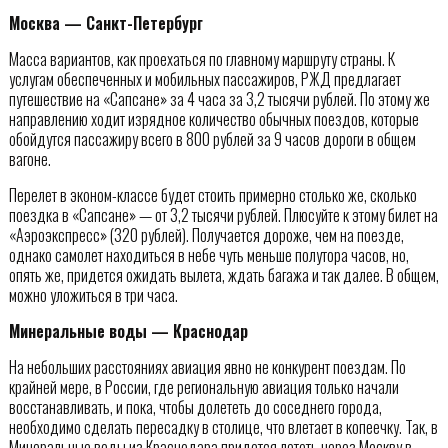
Москва — Санкт-Петербург
Масса вариантов, как проехаться по главному маршруту страны. К
услугам обеспеченных и мобильных пассажиров, РЖД предлагает
путешествие на «Сапсане» за 4 часа за 3,2 тысячи рублей. По этому же
направлению ходит изрядное количество обычных поездов, которые
обойдутся пассажиру всего в 800 рублей за 9 часов дороги в общем
вагоне.
Перелет в эконом-классе будет стоить примерно столько же, сколько
поездка в «Сапсане» — от 3,2 тысячи рублей. Плюсуйте к этому билет на
«Аэроэкспресс» (320 рублей). Получается дороже, чем на поезде,
однако самолет находиться в небе чуть меньше полутора часов, но,
опять же, придется ожидать вылета, ждать багажа и так далее. В общем,
можно уложиться в три часа.
Минеральные воды — Краснодар
На небольших расстояниях авиация явно не конкурент поездам. По
крайней мере, в России, где региональную авиация только начали
восстанавливать, и пока, чтобы долететь до соседнего города,
необходимо сделать пересадку в столице, что влетает в копеечку. Так, в
Минеральные воды из Краснодара придется лететь через Москву в