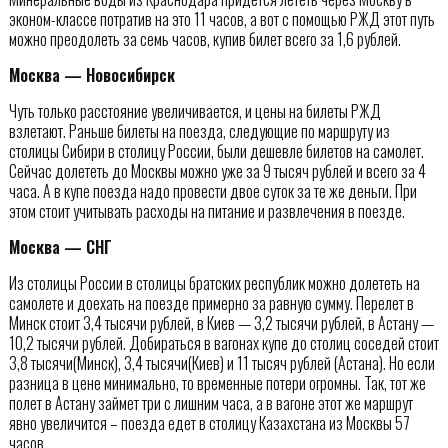
эконом-классе потратив на это 11 часов, а вот с помощью РЖД этот путь
можно преодолеть за семь часов, купив билет всего за 1,6 рублей.
Москва — Новосибирск
Чуть только расстояние увеличивается, и цены на билеты РЖД
взлетают. Раньше билеты на поезда, следующие по маршруту из
столицы Сибири в столицу России, были дешевле билетов на самолет.
Сейчас долететь до Москвы можно уже за 9 тысяч рублей и всего за 4
часа. А в купе поезда надо провести двое суток за те же деньги. При
этом стоит учитывать расходы на питание и развлечения в поезде.
Москва — СНГ
Из столицы России в столицы братских республик можно долететь на
самолете и доехать на поезде примерно за равную сумму. Перелет в
Минск стоит 3,4 тысячи рублей, в Киев — 3,2 тысячи рублей, в Астану —
10,2 тысячи рублей. Добираться в вагонах купе до столиц соседей стоит
3,8 тысячи(Минск), 3,4 тысячи(Киев) и 11 тысяч рублей (Астана). Но если
разница в цене минимально, то временные потери огромны. Так, тот же
полет в Астану займет три с лишним часа, а в вагоне этот же маршрут
явно увеличится – поезда едет в столицу Казахстана из Москвы 57
часов.