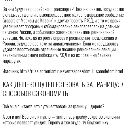
За кем будущее российского транспорта? Пока непонятно. Государство
вкладывает деньги в высокоскоростное железнодорожное сообщение
(дорога от Москвы до Казани) и другие проекты РЖД, и в то же время
увеличивает программы субсидирования авиаперевозок из дальних
регионов России, и собирается заняться развитием региональной
авиации. Но, исходя из роста спроса и расширения предложения в
России, будущее все-таки за авиакомпаниями. Если же государству
удастся восстановить утраченные позиции региональной авиации,
авиакомпании смогут побеждать РЖД и на их поле – на близких
маршрутах.
Источник: http://russiantourism.ru/events/poezdom-ili-samoletom.html
КАК ДЕШЕВО ПУТЕШЕСТВОВАТЬ ЗА ГРАНИЦУ: 7
СПОСОБОВ СЭКОНОМИТЬ
Всё еще считаете, что путешествовать за границу – дорого?
А вот и нет! Всего-то и нужно — знать пару-тройку секретов экономии,
которые позволят увидеть Европу даже студенту-бюджетнику.