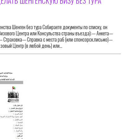
ДЕЛАТЬ ШЕНГЕНСКУЮ ВИЗУ БЕЗ ТУРА
енства Шенген без тура Собираете документы по списку, он
е Визового Центра или Консульства страны въезда):— Анкета—
— Страховка— Справка с места раб (или спонсорск.письмо)—
изовый Центр (в любой день) или…