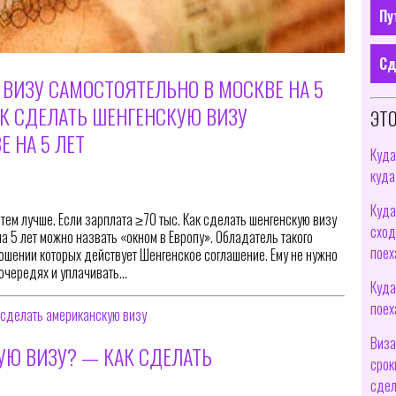
Пу
Сд
 ВИЗУ САМОСТОЯТЕЛЬНО В МОСКВЕ НА 5
АК СДЕЛАТЬ ШЕНГЕНСКУЮ ВИЗУ
ЭТО
 НА 5 ЛЕТ
Куда
куда
Куда
ем лучше. Если зарплата ≥70 тыс. Как сделать шенгенскую визу
сход
на 5 лет можно назвать «окном в Европу». Обладатель такого
поех
ношении которых действует Шенгенское соглашение. Ему не нужно
 очередях и уплачивать…
Куда
поех
Виза
УЮ ВИЗУ? — КАК СДЕЛАТЬ
срок
сдел