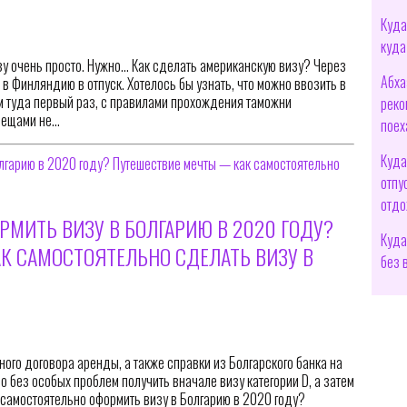
Куда
куда
зу очень просто. Нужно… Как сделать американскую визу? Через
Абха
 Финляндию в отпуск. Хотелось бы узнать, что можно ввозить в
ем туда первый раз, с правилами прохождения таможни
реко
 вещами не…
поех
Куда
отпу
отдо
РМИТЬ ВИЗУ В БОЛГАРИЮ В 2020 ГОДУ?
Куда
К САМОСТОЯТЕЛЬНО СДЕЛАТЬ ВИЗУ В
без 
ого договора аренды, а также справки из Болгарского банка на
 без особых проблем получить вначале визу категории D, а затем
 самостоятельно оформить визу в Болгарию в 2020 году?