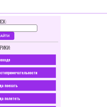
СК:
НАЙТИ
РИКИ:
походе
стопримечательности
да поехать
да полететь