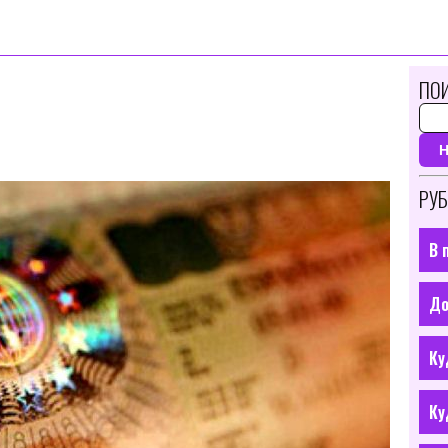
ПОИ
РУБ
В 
До
Ку
Ку