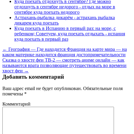
Куда поехать отдохнуть в сентябре? Где можно
отдохнуть в сентябре недорого - отдых на море в
сентябре куда поехать недорого
Астрахань-рыбалка дикарём - астрахань рыбалка
дикарем куда поехать
Куда поехать в Испанию в первый раз: на море, с
ребенком; Советуем, куда поехать отдыхать - испания
куда поехать в первый раз
← География — Где находится Франция на карте мира — на
каком материке находится франция достопримечательности
Сказка о хвосте феи ТВ-2 — смотреть аниме онлайн — как
называются врата позволяющие путешествовать во времени
хвост феи →
Добавить комментарий
Ваш адрес email не будет опубликован.
Обязательные поля
помечены
*
Комментарий