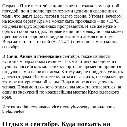
Отдых в
Ялте
в сентябре привлекает не только комфортной
погодой, но и вполне приемлемыми ценами в сравнении с
теми, что царят здесь летом в разгар сезона. Утром и вечером
на южном берегу Крыма может быть прохладно – до +13°С,
но днем воздух хорошенько прогревается. И все же нужно
брать с собой на отдых теплые вещи, поскольку погода может
преподнести сюрприз в виде внезапного дождя и шторма.
Вода же остается теплой (+22-24°С) почти до самого конца
сентября.
В
Сочи, Анапе и Геленджике
сентябрь также является
истинным бархатным сезоном. Так что отдых на одном из
лучших российских морских курортов непременно придется
по душе вам и вашим семьям. К тому же, не придется уезжать
далеко от дома. Вы можете купаться и загорать, не страдая при
этом от изнурительной жары. Вода в море все еще очень
теплая. Помимо пляжного отдыха вы можете отправиться на
одну из экскурсий по красивейшим местам Краснодарского
края.
Источник: http://womanadvice.ru/otdyh-v-sentyabre-na-more-
kuda-poehat
Отдых в сентябре. Куда поехать на