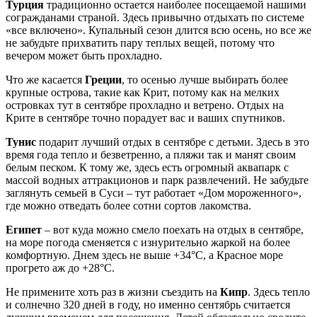
Турция
традиционно остается наиболее посещаемой нашими
согражданами страной. Здесь привычно отдыхать по системе
«все включено». Купальный сезон длится всю осень, но все же
не забудьте прихватить пару теплых вещей, потому что
вечером может быть прохладно.
Что же касается
Греции
, то осенью лучше выбирать более
крупные острова, такие как Крит, потому как на мелких
островках тут в сентябре прохладно и ветрено. Отдых на
Крите в сентябре точно порадует вас и ваших спутников.
Тунис
подарит лучший отдых в сентябре с детьми. Здесь в это
время года тепло и безветренно, а пляжи так и манят своим
белым песком. К тому же, здесь есть огромный аквапарк с
массой водных аттракционов и парк развлечений. Не забудьте
заглянуть семьей в Суси – тут работает «Дом мороженного»,
где можно отведать более сотни сортов лакомства.
Египет
– вот куда можно смело поехать на отдых в сентябре,
на море погода сменяется с изнурительно жаркой на более
комфортную. Днем здесь не выше +34°С, а Красное море
прогрето аж до +28°С.
Не примените хоть раз в жизни съездить на
Кипр
. Здесь тепло
и солнечно 320 дней в году, но именно сентябрь считается