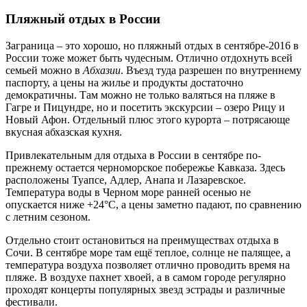
Пляжный отдых в России
Заграница – это хорошо, но пляжный отдых в сентябре-2016 в
России тоже может быть чудесным. Отлично отдохнуть всей
семьей можно в
Абхазии
. Въезд туда разрешен по внутреннему
паспорту, а цены на жилье и продукты достаточно
демократичны. Там можно не только валяться на пляже в
Гагре и Пицундре, но и посетить экскурсии – озеро Рицу и
Новый Афон. Отдельный плюс этого курорта – потрясающе
вкусная абхазская кухня.
Привлекательным для отдыха в России в сентябре по-
прежнему остается черноморское побережье Кавказа. Здесь
расположены Туапсе, Адлер, Анапа и Лазаревское.
Температура воды в Черном море ранней осенью не
опускается ниже +24°C, а цены заметно падают, по сравнению
с летним сезоном.
Отдельно стоит остановиться на преимуществах отдыха в
Сочи. В сентябре море там ещё теплое, солнце не палящее, а
температура воздуха позволяет отлично проводить время на
пляже. В воздухе пахнет хвоей, а в самом городе регулярно
проходят концерты популярных звезд эстрады и различные
фестивали.