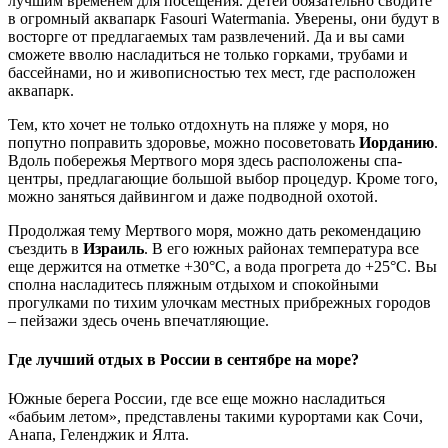
лучшим временем для посещения. Детей обязательно сводите
в огромный аквапарк Fasouri Watermania. Уверены, они будут в
восторге от предлагаемых там развлечений. Да и вы сами
сможете вволю насладиться не только горками, трубами и
бассейнами, но и живописностью тех мест, где расположен
аквапарк.
Тем, кто хочет не только отдохнуть на пляже у моря, но
попутно поправить здоровье, можно посоветовать
Иорданию
.
Вдоль побережья Мертвого моря здесь расположены спа-
центры, предлагающие большой выбор процедур. Кроме того,
можно заняться дайвингом и даже подводной охотой.
Продолжая тему Мертвого моря, можно дать рекомендацию
съездить в
Израиль
. В его южных районах температура все
еще держится на отметке +30°С, а вода прогрета до +25°С. Вы
сполна насладитесь пляжным отдыхом и спокойными
прогулками по тихим улочкам местных прибрежных городов
– пейзажи здесь очень впечатляющие.
Где лучший отдых в России в сентябре на море?
Южные берега России, где все еще можно насладиться
«бабьим летом», представлены такими курортами как Сочи,
Анапа, Геленджик и Ялта.