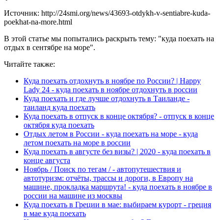
Источник: http://24smi.org/news/43693-otdykh-v-sentiabre-kuda-
poekhat-na-more.html
В этой статье мы попытались раскрыть тему: "куда поехать на
отдых в сентябре на море".
Читайте также:
Куда поехать отдохнуть в ноябре по России? | Happy
Lady 24 - куда поехать в ноябре отдохнуть в россии
Куда поехать и где лучше отдохнуть в Таиланде -
таиланд куда поехать
Куда поехать в отпуск в конце октября? - отпуск в конце
октября куда поехать
Отдых летом в России - куда поехать на море - куда
летом поехать на море в россии
Куда поехать в августе без визы? | 2020 - куда поехать в
конце августа
Ноябрь / Поиск по тегам / - автопутешествия и
автотуризм: отчёты, трассы и дороги, в Европу на
машине, прокладка маршрута! - куда поехать в ноябре в
россии на машине из москвы
Куда поехать в Греции в мае: выбираем курорт - греция
в мае куда поехать