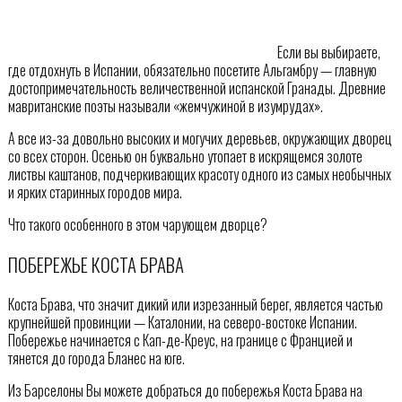
Если вы выбираете,
где отдохнуть в Испании, обязательно посетите Альгамбру — главную
достопримечательность величественной испанской Гранады. Древние
мавританские поэты называли «жемчужиной в изумрудах».
А все из-за довольно высоких и могучих деревьев, окружающих дворец
со всех сторон. Осенью он буквально утопает в искрящемся золоте
листвы каштанов, подчеркивающих красоту одного из самых необычных
и ярких старинных городов мира.
Что такого особенного в этом чарующем дворце?
ПОБЕРЕЖЬЕ КОСТА БРАВА
Коста Брава, что значит дикий или изрезанный берег, является частью
крупнейшей провинции — Каталонии, на северо-востоке Испании.
Побережье начинается с Кап-де-Креус, на границе с Францией и
тянется до города Бланес на юге.
Из Барселоны Вы можете добраться до побережья Коста Брава на