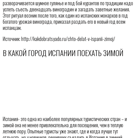
разворачивается шумное гулянье и под бой курантов по традиции надо
успеть съесть двенадцать виноградин и загадать заветные желания.
Этот ритуал возник после того, как один из испанских монархов в год
богатого урожая винограда, приказал раздать его в новый год всем
испанцам.
Источник: http://kakdobratsyado.ru/chto-delat-v-ispanii-zimoj/
В КАКОЙ ГОРОД ИСПАНИИ ПОЕХАТЬ ЗИМОЙ
Испания- это одна из наиболее популярных туристических стран – и
зимой она не менее привлекательна для посещения, чем в теплую
летнюю пору. Опытные туристы уже знают, где и когда лучше тут
отдыхать, но у новичков, решивших съездить в Испанию в зимний