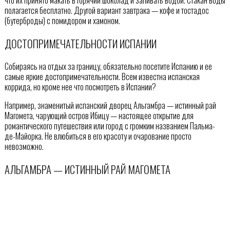
что их принято макать в горячий шоколад и запивать водой. Стакан воды
полагается бесплатно. Другой вариант завтрака — кофе и тостадос
(бутерброды) с помидором и хамоном.
ДОСТОПРИМЕЧАТЕЛЬНОСТИ ИСПАНИИ
Собираясь на отдых за границу, обязательно посетите Испанию и ее
самые яркие достопримечательности. Всем известна испанская
коррида, но кроме нее что посмотреть в Испании?
Например, знаменитый испанский дворец Альгамбра — истинный рай
Магомета, чарующий остров Ибицу — настоящее открытие для
романтического путешествия или город с громким названием Пальма-
де-Майорка. Не влюбиться в его красоту и очарование просто
невозможно.
АЛЬГАМБРА — ИСТИННЫЙ РАЙ МАГОМЕТА