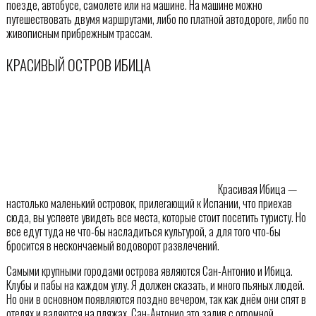
поезде, автобусе, самолете или на машине. На машине можно
путешествовать двумя маршрутами, либо по платной автодороге, либо по
живописным прибрежным трассам.
КРАСИВЫЙ ОСТРОВ ИБИЦА
Красивая Ибица —
настолько маленький островок, прилегающий к Испании, что приехав
сюда, вы успеете увидеть все места, которые стоит посетить туристу. Но
все едут туда не что-бы насладиться культурой, а для того что-бы
бросится в нескончаемый водоворот развлечений.
Самыми крупными городами острова являются Сан-Антонио и Ибица.
Клубы и пабы на каждом углу. Я должен сказать, и много пьяных людей.
Но они в основном появляются поздно вечером, так как днём они спят в
отелях и валяются на пляжах. Сан-Антонио это залив с огромной