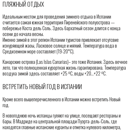
ПЛЯЖНЫЙ ОТДЫХ
Идеальным местом для проведения зимнего отдыха в Испании
считается самая южная территория Пиренейского полуострова —
побережье Коста дель Соль. Здесь бархатный сезон длится с конца
осени до начала весны.
Именно зимой в этот регион Испании туристов привлекает отсутсвие
изнуряющей жаоы, Ласковое солнце и мягкий. Температура вода в
Средиземном море составляет (19-20°С).
Канарские острова (Las Islas Canarias)– это тоже Испания. Здесь вечное
лето, так что полноценная курортная жизнь гарантирована. Температура
воздуха зимой здесь составляет +25 ºС, воды +20…+22 ºС.
ВСТРЕТИТЬ НОВЫЙ ГОД В ИСПАНИИ
Кроме всего вышеперечисленного в Испании можно встретить Новый
год.
В новогоднюю ночь испанцы гуляют на улице, посещают рестораны и
бары. В Мадриде на центральной площади Пуэрта-дель-Соль, где
находятся главные испанские куранты и отметка нулевого километра,