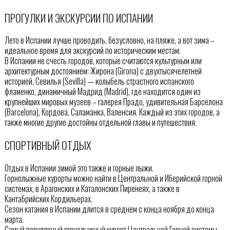
ПРОГУЛКИ И ЭКСКУРСИИ ПО ИСПАНИИ
Лето в Испании лучше проводить, безусловно, на пляже, а вот зима –
идеальное время для экскурсий по историческим местам.
В Испании не счесть городов, которые считаются культурным или
архитектурным достоянием: Жирона (Girona) с двухтысячелетней
историей, Севилья (Sevilla) — колыбель страстного испанского
фламенко, динамичный Мадрид (Madrid), где находится один из
крупнейших мировых музеев – галерея Прадо, удивительная Барселона
(Barcelona), Кордова, Саламанка, Валенсия. Каждый из этих городов, а
также многие другие достойны отдельной главы и путешествия.
СПОРТИВНЫЙ ОТДЫХ
Отдых в Испании зимой это также и горные лыжи.
Горнолыжные курорты можно найти в Центральной и Иберийской горной
системах, в Арагонских и Каталонских Пиренеях, а также в
Кантабрийских Кордильерах.
Сезон катания в Испании длится в среднем с конца ноября до конца
марта.
Самый популярный горнолыжный курорт Центральной Горной системы,