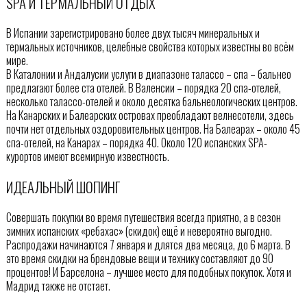
SPA И ТЕРМАЛЬНЫЙ ОТДЫХ
В Испании зарегистрировано более двух тысяч минеральных и
термальных источников, целебные свойства которых известны во всём
мире.
В Каталонии и Андалусии услуги в диапазоне талассо – спа – бальнео
предлагают более ста отелей. В Валенсии – порядка 20 спа-отелей,
несколько талассо-отелей и около десятка бальнеологических центров.
На Канарских и Балеарских островах преобладают велнесотели, здесь
почти нет отдельных оздоровительных центров. На Балеарах – около 45
спа-отелей, на Канарах – порядка 40. Около 120 испанских SPA-
курортов имеют всемирную известность.
ИДЕАЛЬНЫЙ ШОПИНГ
Совершать покупки во время путешествия всегда приятно, а в сезон
зимних испанских «ребахас» (скидок) ещё и невероятно выгодно.
Распродажи начинаются 7 января и длятся два месяца, до 6 марта. В
это время скидки на брендовые вещи и технику составляют до 90
процентов! И Барселона – лучшее место для подобных покупок. Хотя и
Мадрид также не отстает.