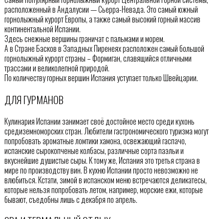
расположенный в Андалусии — Сьерра-Невада. Это самый южный
горнолыжный курорт Европы, а также самый высокий горный массив
континентальной Испании.
Здесь снежные вершины граничат с пальмами и морем.
А в Стране Басков в Западных Пиренеях расположен самый большой
горнолыжный курорт страны – Формиган, славящийся отличными
трассами и великолепной природой.
По количеству горных вершин Испания уступает только Швейцарии.
ДЛЯ ГУРМАНОВ
Кулинария Испании занимает своё достойное место среди кухонь
средиземноморских стран. Любители гастрономического туризма могут
попробовать ароматные ломтики хамона, освежающий гаспачо,
испанские сырокопченые колбасы, различные сорта паэльи и
вкуснейшие душистые сыры. К тому же, Испания это третья страна в
мире по производству вин. В кухню Испании просто невозможно не
влюбиться. Кстати, зимой в испанском меню встречаются деликатесы,
которые нельзя попробовать летом, например, морские ежи, которые
бывают, съедобны лишь с декабря по апрель.