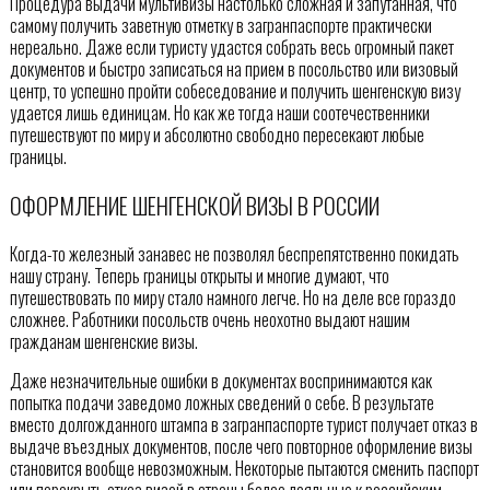
Процедура выдачи мультивизы настолько сложная и запутанная, что
самому получить заветную отметку в загранпаспорте практически
нереально. Даже если туристу удастся собрать весь огромный пакет
документов и быстро записаться на прием в посольство или визовый
центр, то успешно пройти собеседование и получить шенгенскую визу
удается лишь единицам. Но как же тогда наши соотечественники
путешествуют по миру и абсолютно свободно пересекают любые
границы.
ОФОРМЛЕНИЕ ШЕНГЕНСКОЙ ВИЗЫ В РОССИИ
Когда-то железный занавес не позволял беспрепятственно покидать
нашу страну. Теперь границы открыты и многие думают, что
путешествовать по миру стало намного легче. Но на деле все гораздо
сложнее. Работники посольств очень неохотно выдают нашим
гражданам шенгенские визы.
Даже незначительные ошибки в документах воспринимаются как
попытка подачи заведомо ложных сведений о себе. В результате
вместо долгожданного штампа в загранпаспорте турист получает отказ в
выдаче въездных документов, после чего повторное оформление визы
становится вообще невозможным. Некоторые пытаются сменить паспорт
или перекрыть отказ визой в страны более лояльные к российским