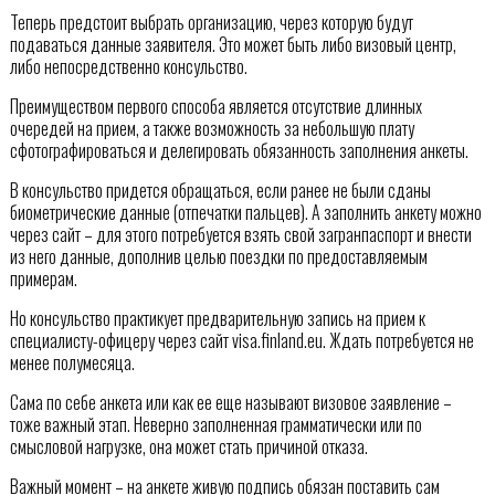
Теперь предстоит выбрать организацию, через которую будут
подаваться данные заявителя. Это может быть либо визовый центр,
либо непосредственно консульство.
Преимуществом первого способа является отсутствие длинных
очередей на прием, а также возможность за небольшую плату
сфотографироваться и делегировать обязанность заполнения анкеты.
В консульство придется обращаться, если ранее не были сданы
биометрические данные (отпечатки пальцев). А заполнить анкету можно
через сайт – для этого потребуется взять свой загранпаспорт и внести
из него данные, дополнив целью поездки по предоставляемым
примерам.
Но консульство практикует предварительную запись на прием к
специалисту-офицеру через сайт visa.finland.eu. Ждать потребуется не
менее полумесяца.
Сама по себе анкета или как ее еще называют визовое заявление –
тоже важный этап. Неверно заполненная грамматически или по
смысловой нагрузке, она может стать причиной отказа.
Важный момент – на анкете живую подпись обязан поставить сам