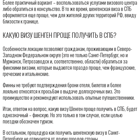
Более практичный вариант – воспользоваться услугами визового центра
либо обратиться в консульство. В то же время, шенгенская виза в СПБ
оформляется еще проще, чем для жителей других территорий РФ, ввиду
близости к границе.
КАКУЮ ВИЗУ ШЕНГЕН ПРОЩЕ ПОЛУЧИТЬ В СПБ?
Особенности локации позволяют гражданам, проживающим в Северо-
Западном Федеральном округе (это не только Санкт-Петербург, но и
Мурманск, Петрозаводск и, соответственно, области) обратиться за
финскими визами, которые выдаются гораздо проще, чем французские,
греческие и итальянские.
Финны не требуют подтверждения брони отеля, билетов и более
лояльно относятся к просьбам о выдаче долгосрочных виз. Это
преимущество и рекомендуют использовать опытные путешественники.
Итак, ответом на вопрос, какую визу Шенген проще получить в СПБ, будет
однозначный – финскую. Но это только в том случае, если целью
поездки обозначен туризм.
В остальном, процедура как получить шенгенскую визу в Санкт-
Петербурге не отличается от других городов страны.