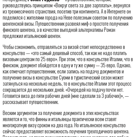
руководствуясь принципом «Вокруг света за две зарплаты», вернулся
из трехмесячного странствия, посетив три континента. А в Интернете он
поделился с жителями города на Неве полезным советом по получению
шенгенской визы. Путешественник развеял миф о простоте получения
финского шенгена, а в качестве выгодной альтернативы Роман
предложил итальянский шенген.
Чтобы сэкономить, отправляться за визой стоит непосредственно в
консульство — «это самый дешевый способ, так как не надо платить
визовым центрам по 25 евро». При этом, что в консульстве Италии, что в
финском, документ обойдется в одну и ту же сумму — 35 евро. Однако,
как отмечает путешественник, если запись на подачу документов и
получение визы в консульстве Суоми в туристический сезон может
затянуться на несколько недель, то в консульстве Италии этот процесс
сокращается до нескольких дней. «Очередей на подачу почти нет.
Готовится виза до пяти рабочих дней (мне сделали за 3 рабочих)», —
рассказывает путешественник.
Веским аргументом за получение документа в этих консульствах
является и то, что финны и итальянцы практически всем ставят
многократную визу сроком на два года. Но итальянское консульство
сейчас предоставляет возможность поучения трехгодичного шенгена.