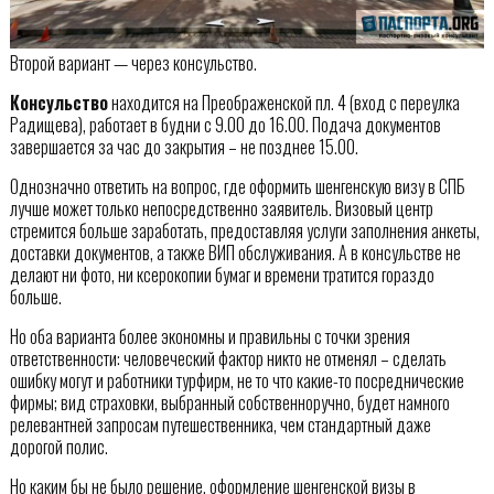
Второй вариант — через консульство.
Консульство
находится на Преображенской пл. 4 (вход с переулка
Радищева), работает в будни c 9.00 до 16.00. Подача документов
завершается за час до закрытия – не позднее 15.00.
Однозначно ответить на вопрос, где оформить шенгенскую визу в СПБ
лучше может только непосредственно заявитель. Визовый центр
стремится больше заработать, предоставляя услуги заполнения анкеты,
доставки документов, а также ВИП обслуживания. А в консульстве не
делают ни фото, ни ксерокопии бумаг и времени тратится гораздо
больше.
Но оба варианта более экономны и правильны с точки зрения
ответственности: человеческий фактор никто не отменял – сделать
ошибку могут и работники турфирм, не то что какие-то посреднические
фирмы; вид страховки, выбранный собственноручно, будет намного
релевантней запросам путешественника, чем стандартный даже
дорогой полис.
Но каким бы не было решение, оформление шенгенской визы в