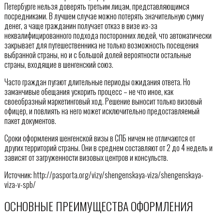
Петербурге нельзя доверять третьим лицам, представляющимся
посредниками. В лучшем случае можно потерять значительную сумму
денег, а чаще гражданин получает отказ в визе из-за
неквалифицированного подхода посторонних людей, что автоматически
закрывает для путешественника не только возможность посещения
выбранной страны, но и с большой долей вероятности остальные
страны, входящие в шенгенский союз.
Часто граждан пугают длительные периоды ожидания ответа. Но
заманчивые обещания ускорить процесс – не что иное, как
своеобразный маркетинговый ход. Решение выносит только визовый
офицер, и повлиять на него может исключительно предоставляемый
пакет документов.
Сроки оформления шенгенской визы в СПБ ничем не отличаются от
других территорий страны. Они в среднем составляют от 2 до 4 недель и
зависят от загруженности визовых центров и консульств.
Источник: http://pasporta.org/vizy/shengenskaya-viza/shengenskaya-
viza-v-spb/
ОСНОВНЫЕ ПРЕИМУЩЕСТВА ОФОРМЛЕНИЯ