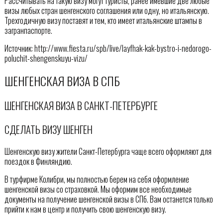
Рассчитывать на такую визу могут туристы, ранее имевшие две любые
визы любых стран шенгенского соглашения или одну, но итальянскую.
Трехгодичную визу поставят и тем, кто имеет итальянские штампы в
загранпаспорте.
Источник: http://www.fiesta.ru/spb/live/layfhak-kak-bystro-i-nedorogo-
poluchit-shengenskuyu-vizu/
ШЕНГЕНСКАЯ ВИЗА В СПБ
ШЕНГЕНСКАЯ ВИЗА В САНКТ-ПЕТЕРБУРГЕ
CДЕЛАТЬ ВИЗУ ШЕНГЕН
Шенгенскую визу жители Санкт-Петербурга чаще всего оформляют для
поездок в Финляндию.
В турфирме Колибри, мы полностью берем на себя оформление
шенгенской визы со страховкой. Мы оформим все необходимые
документы на получение шенгенской визы в СПб. Вам останется только
прийти к нам в центр и получить свою шенгенскую визу.