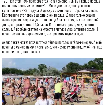
+29. При этом ночи прогреваются не так быстро, и лишь к конце месяца
становятся тёплыми не ниже +19. Море уже такое, что тут вовсю
купаются, оно +23 градуса. А дождик может пойти 1-2 раза за месяц.
Как правило это первые десять дней месяца. Далее только редкие
ливни в разгар жары. А уж что точно тут больше всех, так это световой
день, который длится 14,5 часов! И это только время, когда светит
солнце. А вообще светает на курорте в четыре утра, а темнее около 11
ночи. Так что ночь длится мало, что нравится отдыхающим.
Анапа также может похвастаться тёплой погодой и тёплым морем. А ещё
ночи тут с самого начала лета такие, что можно гулять под луной, как под
солнцем – в одних плавках.