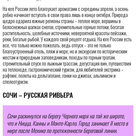
На юге России лето благоухает ароматами с середины апреля, а осень
робко начинает вступать в свои права лишь в конце октября. Природа
щедро одарила южные регионы страны – теплое море, вершины в
белоснежных шапках снегов, стремительные горные потоки, богатая
растительность, целебные источники, невероятной красоты пейзажи,
реки, богатые рыбой. У каждого свой рецепт отдыха. На юге России есть
все, что только можно пожелать, ведь отпуск – это не только
благоустроенный отель, пляж и море, но и экскурсии по историческим
местам и природным заповедникам, походы по горным тропам,
стремительный спуск по лыжным трассам, дегустация вин, путешествия
на теплоходе, гастрономический туризм, для любителей экстрима –
рафтинг, полеты на дельтаплане, гонки на джипах, альпинизм и
спелеотуризм.
СОЧИ – РУССКАЯ РИВЬЕРА
Сочи раскинулся на берегу Черного моря на той же широте,
что и Ницца, Канны и Монте-Карло. Город занимает II место в
мире после Мехико по протяженности береговой линии.