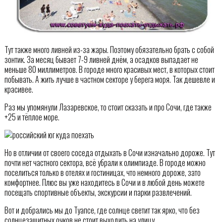
Тут также много ливней из-за жары. Поэтому обязательно брать с собой
зонтик. За месяц бывает 7-9 ливней днём, а осадков выпадает не
меньше 80 миллиметров. В городе много красивых мест, в которых стоит
побывать. А жить лучше в частном секторе у берега моря. Так дешевле и
красивее.
Раз мы упомянули Лазаревское, то стоит сказать и про Сочи, где также
+25 и тёплое море.
Но в отличии от своего соседа отдыхать в Сочи изначально дороже. Тут
почти нет частного сектора, всё убрали к олимпиаде. В городе можно
поселиться только в отелях и гостиницах, что немного дороже, зато
комфортнее. Плюс вы уже находитесь в Сочи и в любой день можете
посещать спортивные объекты, экскурсии и парки развлечений.
Вот и добрались мы до Туапсе, где солнце светит так ярко, что без
солнцезащитных очков не стоит выходить на улицу.