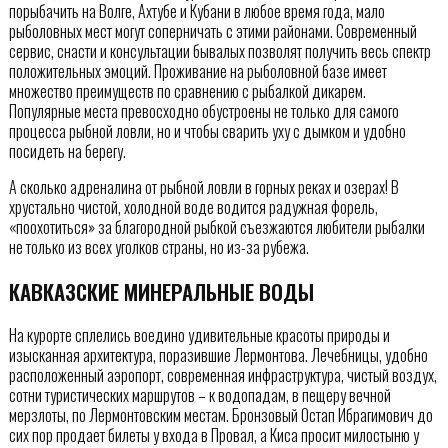
порыбачить на Волге, Ахтубе и Кубани в любое время года, мало
рыболовных мест могут соперничать с этими районами. Современный
сервис, снасти и консультации бывалых позволят получить весь спектр
положительных эмоций. Проживание на рыболовной базе имеет
множество преимуществ по сравнению с рыбалкой дикарем.
Популярные места превосходно обустроены не только для самого
процесса рыбной ловли, но и чтобы сварить уху с дымком и удобно
посидеть на берегу.
А сколько адреналина от рыбной ловли в горных реках и озерах! В
хрустально чистой, холодной воде водится радужная форель,
«поохотиться» за благородной рыбкой съезжаются любители рыбалки
не только из всех уголков страны, но из-за рубежа.
КАВКАЗСКИЕ МИНЕРАЛЬНЫЕ ВОДЫ
На курорте сплелись воедино удивительные красоты природы и
изысканная архитектура, поразившие Лермонтова. Лечебницы, удобно
расположенный аэропорт, современная инфраструктура, чистый воздух,
сотни туристических маршрутов – к водопадам, в пещеру вечной
мерзлоты, по Лермонтовским местам. Бронзовый Остап Ибрагимович до
сих пор продает билеты у входа в Провал, а Киса просит милостыню у