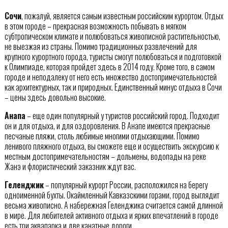
Сочи
, пожалуй, является самым известным российским курортом. Отдых
в этом городе – прекрасная возможность побывать в мягком
субтропическом климате и полюбоваться живописной растительностью,
не выезжая из страны. Помимо традиционных развлечений для
крупного курортного города, туристы смогут полюбоваться и подготовкой
к Олимпиаде, которая пройдет здесь в 2014 году. Кроме того, в самом
городе и неподалеку от него есть множество достопримечательностей
как архитектурных, так и природных. Единственный минус отдыха в Сочи
– цены здесь довольно высокие.
Анапа
– еще один популярный у туристов российский город. Подходит
он и для отдыха, и для оздоровления. В Анапе имеются прекрасные
песчаные пляжи, столь любимые многими отдыхающими. Помимо
ленивого пляжного отдыха, вы сможете еще и осуществить экскурсию к
местным достопримечательностям – дольмены, водопады на реке
Жанэ и флористический заказник ждут вас.
Геленджик
– популярный курорт России, расположился на берегу
одноименной бухты. Окаймленный Кавказскими горами, город выглядит
весьма живописно. А набережная Геленджика считается самой длинной
в мире. Для любителей активного отдыха и ярких впечатлений в городе
есть три аквапарка и две канатные дороги.