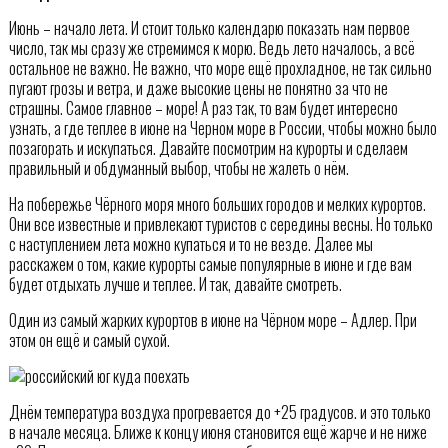
Июнь – начало лета. И стоит только календарю показать нам первое
число, так мы сразу же стремимся к морю. Ведь лето началось, а всё
остальное не важно. Не важно, что море ещё прохладное, не так сильно
пугают грозы и ветра, и даже высокие цены не понятно за что не
страшны. Самое главное – море! А раз так, то вам будет интересно
узнать, а где теплее в июне на Черном море в России, чтобы можно было
позагорать и искупаться. Давайте посмотрим на курорты и сделаем
правильный и обдуманный выбор, чтобы не жалеть о нём.
На побережье Чёрного моря много больших городов и мелких курортов.
Они все известные и привлекают туристов с середины весны. Но только
с наступлением лета можно купаться и то не везде. Далее мы
расскажем о том, какие курорты самые популярные в июне и где вам
будет отдыхать лучше и теплее. И так, давайте смотреть.
Один из самый жарких курортов в июне на Чёрном море – Адлер. При
этом он ещё и самый сухой.
Днём температура воздуха прогревается до +25 градусов. и это только
в начале месяца. Ближе к концу июня становится ещё жарче и не ниже