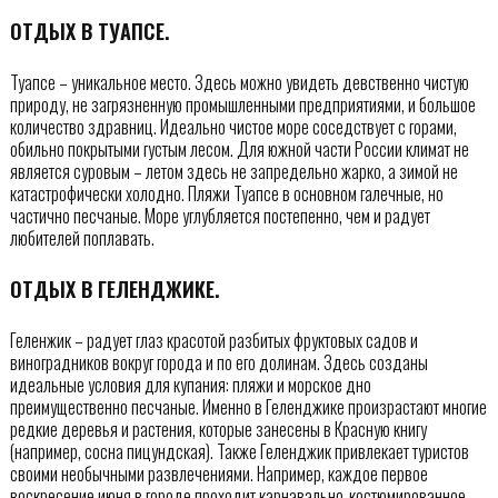
ОТДЫХ В ТУАПСЕ.
Туапсе – уникальное место. Здесь можно увидеть девственно чистую
природу, не загрязненную промышленными предприятиями, и большое
количество здравниц. Идеально чистое море соседствует с горами,
обильно покрытыми густым лесом. Для южной части России климат не
является суровым – летом здесь не запредельно жарко, а зимой не
катастрофически холодно. Пляжи Туапсе в основном галечные, но
частично песчаные. Море углубляется постепенно, чем и радует
любителей поплавать.
ОТДЫХ В ГЕЛЕНДЖИКЕ.
Геленжик – радует глаз красотой разбитых фруктовых садов и
виноградников вокруг города и по его долинам. Здесь созданы
идеальные условия для купания: пляжи и морское дно
преимущественно песчаные. Именно в Геленджике произрастают многие
редкие деревья и растения, которые занесены в Красную книгу
(например, сосна пицундская). Также Геленджик привлекает туристов
своими необычными развлечениями. Например, каждое первое
воскресение июня в городе проходит карнавально-костюмированное