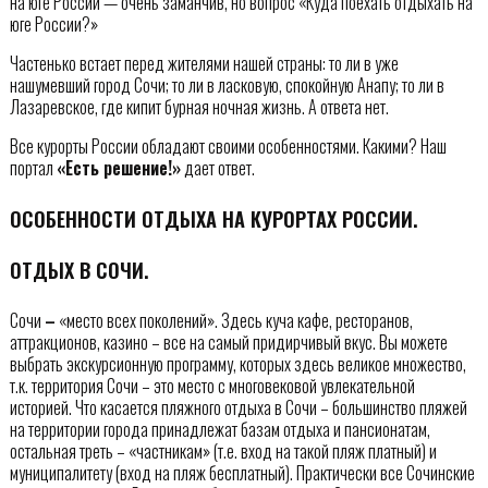
на юге России — очень заманчив, но вопрос «Куда поехать отдыхать на
юге России?»
Частенько встает перед жителями нашей страны: то ли в уже
нашумевший город Сочи; то ли в ласковую, спокойную Анапу; то ли в
Лазаревское, где кипит бурная ночная жизнь. А ответа нет.
Все курорты России обладают своими особенностями. Какими? Наш
портал
«Есть решение!»
дает ответ.
ОСОБЕННОСТИ ОТДЫХА НА КУРОРТАХ РОССИИ.
ОТДЫХ В СОЧИ.
Сочи
–
«место всех поколений». Здесь куча кафе, ресторанов,
аттракционов, казино – все на самый придирчивый вкус. Вы можете
выбрать экскурсионную программу, которых здесь великое множество,
т.к. территория Сочи – это место с многовековой увлекательной
историей. Что касается пляжного отдыха в Сочи – большинство пляжей
на территории города принадлежат базам отдыха и пансионатам,
остальная треть – «частникам» (т.е. вход на такой пляж платный) и
муниципалитету (вход на пляж бесплатный). Практически все Сочинские