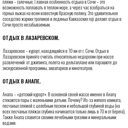
пляжи – галечные. Главная особенность отдыха в Сочи – это
возможность поплавать в теплом море, а через час взобраться на
горных лыжах на всем известную Красную поляну. Это удивительное
соседство жарких тропиков и ледяных Кавказских гор делают отдых в
Сочи просто незабываемым.
ОТДЫХ В ЛАЗАРЕВСКОМ.
Лазаревское – курорт, находящийся в 70 км от г. Сочи. Отдых в
Лазаревском принято считать относительно недорогим при массе
развлечений: от джипинга, полета на дельтаплане или парашюте до
экскурсионной программы, аквапарков и кинотеатров.
ОТДЫХ В АНАПЕ.
Анапа – «детский курорт». В основной своей массе именно в Анапу
стекаются пары с маленькими детьми. Почему? Из-за мягкого климата,
песчаных пляжей с целебным песком и небольшой глубиной воды (на
всех песчаных пляжах глубина начинается только лишь в 70 м от берега).
Также Анапа славится своими лечебными грязями и минеральными
водами.