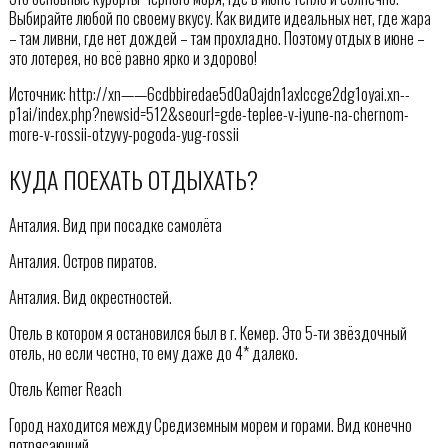
Выбирайте любой по своему вкусу. Как видите идеальных нет, где жара
– там ливни, где нет дождей – там прохладно. Поэтому отдых в июне –
это лотерея, но всё равно ярко и здорово!
Источник: http://xn——6cdbbiredae5d0a0ajdn1axlccge2dg1oyai.xn--
p1ai/index.php?newsid=512&seourl=gde-teplee-v-iyune-na-chernom-
more-v-rossii-otzyvy-pogoda-yug-rossii
КУДА ПОЕХАТЬ ОТДЫХАТЬ?
Анталия. Вид при посадке самолёта
Анталия. Остров пиратов.
Анталия. Вид окрестностей.
Отель в котором я остановился был в г. Кемер. Это 5-ти звёздочный
отель, но если честно, то ему даже до 4* далеко.
Отель Kemer Reach
Город находится между Средиземным морем и горами. Вид конечно
потрясающий.