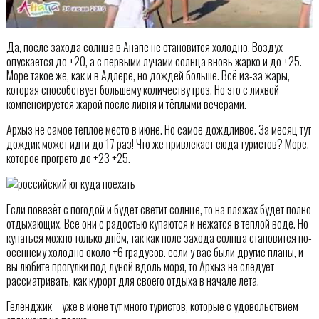
Да, после захода солнца в Анапе не становится холодно. Воздух
опускается до +20, а с первыми лучами солнца вновь жарко и до +25.
Море такое же, как и в Адлере, но дождей больше. Всё из-за жары,
которая способствует большему количеству гроз. Но это с лихвой
компенсируется жарой после ливня и тёплыми вечерами.
Архыз не самое тёплое место в июне. Но самое дождливое. За месяц тут
дождик может идти до 17 раз! Что же привлекает сюда туристов? Море,
которое прогрето до +23 +25.
Если повезёт с погодой и будет светит солнце, то на пляжах будет полно
отдыхающих. Все они с радостью купаются и нежатся в тёплой воде. Но
купаться можно только днём, так как поле захода солнца становится по-
осеннему холодно около +6 градусов. если у вас были другие планы, и
вы любите прогулки под луной вдоль моря, то Архыз не следует
рассматривать, как курорт для своего отдыха в начале лета.
Геленджик – уже в июне тут много туристов, которые с удовольствием