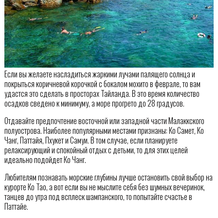
Если вы желаете насладиться жаркими лучами палящего солнца и
покрыться коричневой корочкой с бокалом мохито в феврале, то вам
удастся это сделать в просторах Тайланда. В это время количество
осадков сведено к минимуму, а море прогрето до 28 градусов.
Отдавайте предпочтение восточной или западной части Малаккского
полуострова. Наиболее популярными местами признаны: Ко Самет, Ко
Чанг, Паттайя, Пхукет и Самуи. В том случае, если планируете
релаксирующий и спокойный отдых с детьми, то для этих целей
идеально подойдет Ко Чанг.
Любителям познавать морские глубины лучше остановить свой выбор на
курорте Ко Тао, а вот если вы не мыслите себя без шумных вечеринок,
танцев до утра под всплеск шампанского, то попытайте счастье в
Паттайе.