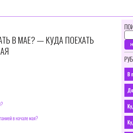
ПОИ
ТЬ В МАЕ? — КУДА ПОЕХАТЬ
МАЯ
РУБ
В 
До
я?
Ку
панией в начале мая?
Ку