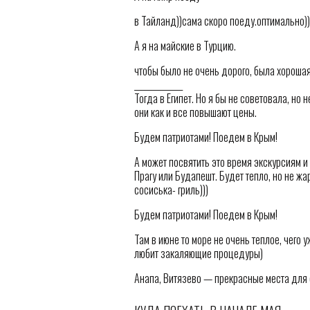
в Тайланд))сама скоро поеду.оптимально))
А я на майские в Турцию.
чтобы было не очень дорого, была хорошая
______________
Тогда в Египет. Но я бы не советовала, но
они как и все повышают цены.
Будем патриотами! Поедем в Крым!
А может посвятить это время экскурсиям и
Прагу или Будапешт. Будет тепло, но не жа
сосиська- гриль)))
Будем патриотами! Поедем в Крым!
Там в июне то море не очень теплое, чего у
любит закаляющие процедуры)
Анапа, Витязево — прекрасные места для 