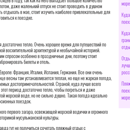
яцев в году, так как на него выпадает большое количество
море
потом, даже маленький отпуск не стоит проводить в душном
ать отдыхать в мае, стоит изучить наиболее привлекательные для
Куда
товиться к поездке.
поех
Куда
гран
ся достаточно тепло. Очень хорошее время для путешествий по
отды
ной восхитительной архитектурой и необычайной историей.
им спросом особенно в праздничные дни, поэтому стоит
Отды
абронировать билеты и отель.
лучш
росс
вропе: Франция, Италия, Испания, Германия. Все они очень
онце весны там устанавливается теплая, но еще не жаркая погода,
Пляж
емых достопримечательностей. Страной, куда лучше всего
 этот период достаточно тепло, чтобы погреться и даже
поех
етой морской воде, но не сильно душно. Такая погода идеально
мор
рсионных поездок.
ного первого загара, освежающей морской водички и огромного
вторимой мусульманской культуры.
авда тут не получиться сочетать пляжный отдых с