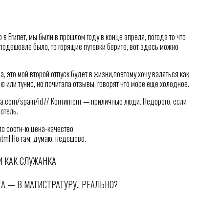
 в Египет, мы были в прошлом году в конце апреля, погода то что
подешевле было, то горящие путевки берите, вот здесь можно
да, это мой второй отпуск будет в жизни,поэтому хочу валяться как
ю или тунис, но почитала отзывы, говорят что море еще холодное.
a.com/spain/id7/ Контингент — приличные люди. Недорого, если
 отель.
 по соотн-ю цена-качество
tml Но там, думаю, недешево.
И КАК СЛУЖАНКА
А — В МАГИСТРАТУРУ.. РЕАЛЬНО?