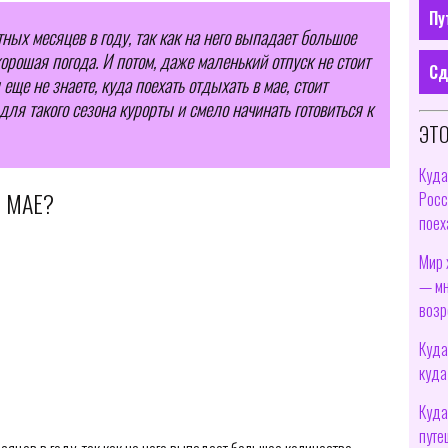
Пу
ых месяцев в году, так как на него выпадает большое
орошая погода. И потом, даже маленький отпуск не стоит
Сд
еще не знаете, куда поехать отдыхать в мае, стоит
ля такого сезона курорты и смело начинать готовиться к
ЭТО
Куда
 МАЕ?
Росс
поех
Мир 
— мн
возр
Куда
куда
Куда
путе