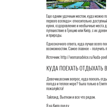
Еще одним удачным местом, куда можно пое
первого взгляда»: относительно доступны
кухня, оздоровление и необычные места д
путешествие в Грецию или Кипр, с их дре
и природы.
Однозначного ответа, куда лучше всего по
возможностям. Самое главное – получить 
Источник: http://womanadvice.ru/kuda-poe
КУДА ПОЕХАТЬ ОТДЫХАТЬ В
Девочки,возник вопрос, куда поехать отды
погода и теплое море? была только в Египт
пожалуйста!
Тайланд, Вьетнам и все что рядом.
Я на Кипр поеду