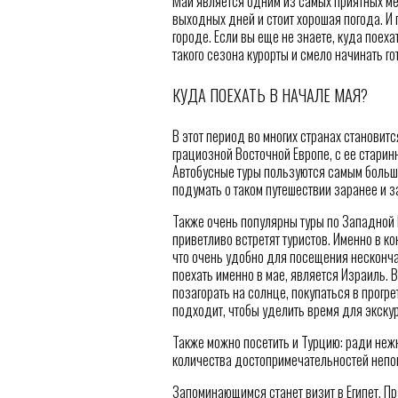
Май является одним из самых приятных мес
выходных дней и стоит хорошая погода. И 
городе. Если вы еще не знаете, куда поех
такого сезона курорты и смело начинать го
КУДА ПОЕХАТЬ В НАЧАЛЕ МАЯ?
В этот период во многих странах становит
грациозной Восточной Европе, с ее старин
Автобусные туры пользуются самым больш
подумать о таком путешествии заранее и з
Также очень популярны туры по Западной Е
приветливо встретят туристов. Именно в к
что очень удобно для посещения несконча
поехать именно в мае, является Израиль. В
позагорать на солнце, покупаться в прогр
подходит, чтобы уделить время для экску
Также можно посетить и Турцию: ради неж
количества достопримечательностей непо
Запоминающимся станет визит в Египет. Пр