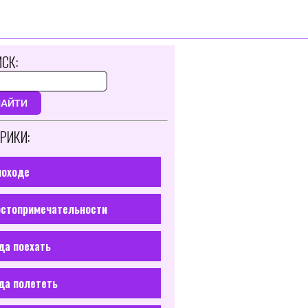
СК:
НАЙТИ
РИКИ:
походе
стопримечательности
да поехать
да полететь