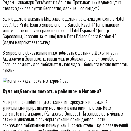
Рядом – аквапарк PortAventura Aquatic. Проживающих в упомянутых
отелях один раз пустят бесплатно, дальше – со скидкой.
Если будете отдыхать в Мадриде, с детьми рекомендуют ехать в Hotel
Las Artes Pinto. Если в Барселоне – в Barcelo Raval 4* (он в шаговой
доступности от всяких развлечений), в Hotel Espana 4* (центр
Барселоны, бассейн на крыше) или в Petit Palace Opera Garden 4*
(дадут напрокат велосипед).
В Барселоне обязательно надо побывать с детьми в Дельфинарии,
Аквариуме и Зоопарке, который можно объехать на электромобиле.
Главная радость для любознательного чада – бегемота можно потрогать
руками!
Куда ещё можно поехать с ребенком в Испании?
Если ребёнок любит энциклопедии, интересуется географией,
уникальными природными местами и вулканами – в отель Hotel
Lanzarote на Лансароте (Канарские Острова). На острове есть чёрные
пляжи и уникальные примеры вулканической деятельности –
понравится любопытным почемучкам. В самом отеле – куча развлечений
для детей и взрослых: бассейны, клубы, игровые и спортивные