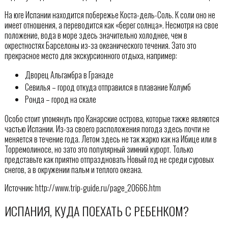
На юге Испании находится побережье Коста-дель-Соль. К соли оно не
имеет отношения, а переводится как «берег солнца». Несмотря на свое
положение, вода в море здесь значительно холоднее, чем в
окрестностях Барселоны из-за океанического течения. Зато это
прекрасное место для экскурсионного отдыха, например:
Дворец Альгамбра в Гранаде
Севилья – город откуда отправился в плавание Колумб
Ронда – город на скале
Особо стоит упомянуть про Канарские острова, которые также являются
частью Испании. Из-за своего расположения погода здесь почти не
меняется в течение года. Летом здесь не так жарко как на Ибице или в
Торремолиносе, но зато это популярный зимний курорт. Только
представьте как приятно отпраздновать Новый год не среди суровых
снегов, а в окружении пальм и теплого океана.
Источник: http://www.trip-guide.ru/page_20666.htm
ИСПАНИЯ, КУДА ПОЕХАТЬ С РЕБЕНКОМ?