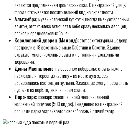
являются продолжением громозских скал. С центральной улицы
города открывается восхитительный вид на окрестности.
Альгамбра;
музей исламской культуры иногда именуют Красным
замком, этот комлекс включает в себя сразу несколько дворцов,
парков и средневековых башен.
Королевский дворец (Мадрид);
этот архитектурный шедевр
построили в 18 веке знаменитые Сабатини и Сакетти. Здание
окружают многочисленные сады с фонтанами и ухоженными
деревьями.
Дюны Маспаломас
; на северном побережье страны можно
наблюдать интересную картину – на месте луга здесь
образовалась настоящая пустыня. Желающие смогут преодолеть
пустыню на верблюдах или своим ходом.
Лоро-парк
; зоопарк славится своей многочисленной
коллекцией попугаев (500 видов). Ежедневно на центральной
площади парка устраивается своеобразный птичий театр.