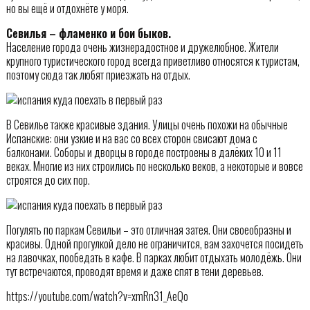
но вы ещё и отдохнёте у моря.
Севилья – фламенко и бои быков.
Население города очень жизнерадостное и дружелюбное. Жители
крупного туристического город всегда приветливо относятся к туристам,
поэтому сюда так любят приезжать на отдых.
В Севилье также красивые здания. Улицы очень похожи на обычные
Испанские: они узкие и на вас со всех сторон свисают дома с
балконами. Соборы и дворцы в городе построены в далёких 10 и 11
веках. Многие из них строились по несколько веков, а некоторые и вовсе
строятся до сих пор.
Погулять по паркам Севильи – это отличная затея. Они своеобразны и
красивы. Одной прогулкой дело не ограничится, вам захочется посидеть
на лавочках, пообедать в кафе. В парках любит отдыхать молодёжь. Они
тут встречаются, проводят время и даже спят в тени деревьев.
https://youtube.com/watch?v=xmRn31_AeQo