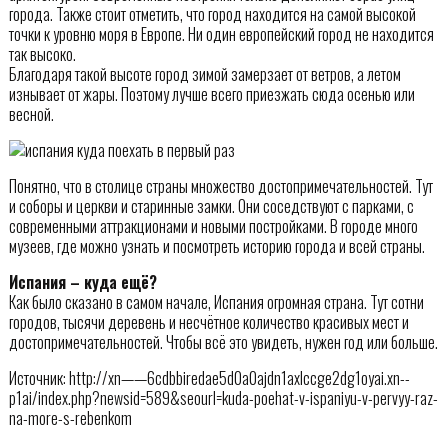
города. Также стоит отметить, что город находится на самой высокой
точки к уровню моря в Европе. Ни один европейский город не находится
так высоко.
Благодаря такой высоте город зимой замерзает от ветров, а летом
изнывает от жары. Поэтому лучше всего приезжать сюда осенью или
весной.
Понятно, что в столице страны множество достопримечательностей. Тут
и соборы и церкви и старинные замки. Они соседствуют с парками, с
современными аттракционами и новыми постройками. В городе много
музеев, где можно узнать и посмотреть историю города и всей страны.
Испания – куда ещё?
Как было сказано в самом начале, Испания огромная страна. Тут сотни
городов, тысячи деревень и несчётное количество красивых мест и
достопримечательностей. Чтобы всё это увидеть, нужен год или больше.
Источник: http://xn——6cdbbiredae5d0a0ajdn1axlccge2dg1oyai.xn--
p1ai/index.php?newsid=589&seourl=kuda-poehat-v-ispaniyu-v-pervyy-raz-
na-more-s-rebenkom