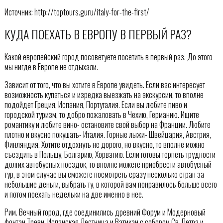
Источник: http://toptours.guru/italy-for-the-first/
КУДА ПОЕХАТЬ В ЕВРОПУ В ПЕРВЫЙ РАЗ?
Какой европейский город посоветуете посетить в первый раз. До этого
мы нигде в Европе не отдыхали.
Зависит от того, что вы хотите в Европе увидеть. Если вас интересует
возможность купаться и изредка выезжать на экскурсии, то вполне
подойдет Греция, Испания, Португалия. Если вы любите пиво и
городской туризм, то добро пожаловать в Чехию, Германию. Ищите
романтику и любите вино- остановите свой выбор на Франции. Любите
плотно и вкусно покушать- Италия. Горные лыжи- Швейцария, Австрия,
Финляндия. Хотите отдохнуть не дорого, но вкусно, то вполне можно
съездить в Польшу, Болгарию, Хорватию. Если готовы терпеть трудности
долгих автобусных поездок, то вполне можете приобрести автобусный
тур, в этом случае вы сможете посмотреть сразу несколько стран за
небольшие деньги, выбрать ту, в которой вам понравилось больше всего
и потом поехать недельки на две именно в нее.
Рим. Вечный город, где соединились древний Форум и Модерновый
фонтан Треви, Испанская Лестница и Ватикан с собором Св. Петра и