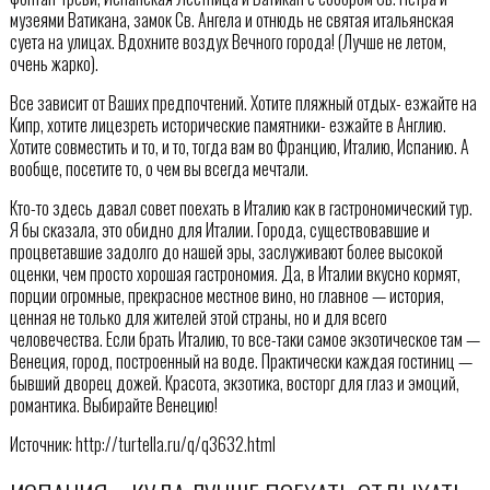
музеями Ватикана, замок Св. Ангела и отнюдь не святая итальянская
суета на улицах. Вдохните воздух Вечного города! (Лучше не летом,
очень жарко).
Все зависит от Ваших предпочтений. Хотите пляжный отдых- езжайте на
Кипр, хотите лицезреть исторические памятники- езжайте в Англию.
Хотите совместить и то, и то, тогда вам во Францию, Италию, Испанию. А
вообще, посетите то, о чем вы всегда мечтали.
Кто-то здесь давал совет поехать в Италию как в гастрономический тур.
Я бы сказала, это обидно для Италии. Города, существовавшие и
процветавшие задолго до нашей эры, заслуживают более высокой
оценки, чем просто хорошая гастрономия. Да, в Италии вкусно кормят,
порции огромные, прекрасное местное вино, но главное — история,
ценная не только для жителей этой страны, но и для всего
человечества. Если брать Италию, то все-таки самое экзотическое там —
Венеция, город, построенный на воде. Практически каждая гостиниц —
бывший дворец дожей. Красота, экзотика, восторг для глаз и эмоций,
романтика. Выбирайте Венецию!
Источник: http://turtella.ru/q/q3632.html