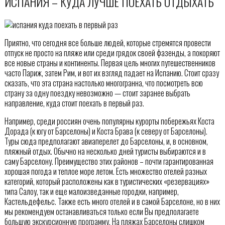
ИСПАНИЯ – КУДА ЛУЧШЕ ПОЕХАТЬ ОТДЫХАТЬ
Приятно, что сегодня все больше людей, которые стремятся провести
отпуск не просто на пляже или среди грядок своей фазенды, а покоряют
все новые страны и континенты. Первая цель многих путешественников
часто Париж, затем Рим, и вот их взгляд падает на Испанию. Стоит сразу
сказать, что эта страна настолько многогранна, что посмотреть всю
страну за одну поездку невозможно — стоит заранее выбрать
направление, куда стоит поехать в первый раз.
Например, среди россиян очень популярны курорты побережьях Коста
Дорада (к югу от Барселоны) и Коста Брава (к северу от Барселоны).
Туры сюда предполагают авиаперелет до Барселоны, и, в основном,
пляжный отдых. Обычно на несколько дней туристы выбираются и в
саму Барселону. Преимущество этих районов – почти гарантированная
хорошая погода и теплое море летом. Есть множество отелей разных
категорий, который расположены как в туристических «резервациях»
типа Салоу, так и еще малоизведанные городки, например,
Кастельдефельс. Также есть много отелей и в самой Барселоне, но в них
мы рекомендуем останавливаться только если Вы предполагаете
большую экскурсионную программу. На пляжах Барселоны слишком