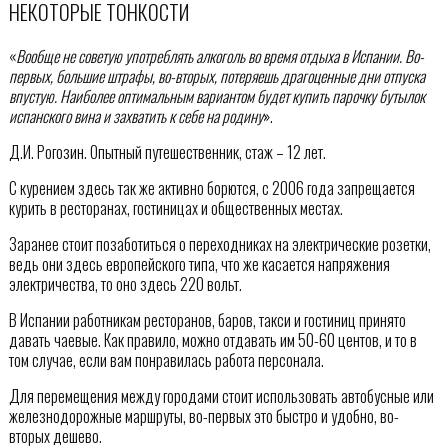
НЕКОТОРЫЕ ТОНКОСТИ
«
Вообще не советую употреблять алкоголь во время отдыха в Испании. Во-
первых, большие штрафы, во-вторых, потеряешь драгоценные дни отпуска
впустую. Наиболее оптимальным вариантом будет купить парочку бутылок
испанского вина и захватить к себе на родину
».
Д.И. Рогозин. Опытный путешественник, стаж – 12 лет.
С курением здесь так же активно борются, с 2006 года запрещается
курить в ресторанах, гостиницах и общественных местах.
Заранее стоит позаботиться о переходниках на электрические розетки,
ведь они здесь европейского типа, что же касается напряжения
электричества, то оно здесь 220 вольт.
В Испании работникам ресторанов, баров, такси и гостиниц принято
давать чаевые. Как правило, можно отдавать им 50-60 центов, и то в
том случае, если вам понравилась работа персонала.
Для перемещения между городами стоит использовать автобусные или
железнодорожные маршруты, во-первых это быстро и удобно, во-
вторых дешево.