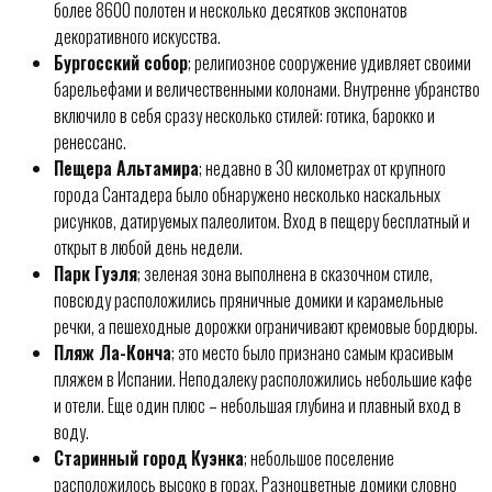
более 8600 полотен и несколько десятков экспонатов
декоративного искусства.
Бургосский собор
; религиозное сооружение удивляет своими
барельефами и величественными колонами. Внутренне убранство
включило в себя сразу несколько стилей: готика, барокко и
ренессанс.
Пещера Альтамира
; недавно в 30 километрах от крупного
города Сантадера было обнаружено несколько наскальных
рисунков, датируемых палеолитом. Вход в пещеру бесплатный и
открыт в любой день недели.
Парк Гуэля
; зеленая зона выполнена в сказочном стиле,
повсюду расположились пряничные домики и карамельные
речки, а пешеходные дорожки ограничивают кремовые бордюры.
Пляж Ла-Конча
; это место было признано самым красивым
пляжем в Испании. Неподалеку расположились небольшие кафе
и отели. Еще один плюс – небольшая глубина и плавный вход в
воду.
Старинный город Куэнка
; небольшое поселение
расположилось высоко в горах. Разноцветные домики словно