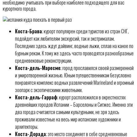
необходимо учитывать при выборе наиболее подходящего для вас
курортного города.
Коста-Брава
; курорт популярен среди туристов из стран СНГ,
подойдет как любителям экскурсий, так и экстрималам.
Последних здесь ждут дайвинг, водные лыжи, сплав на каное по
бурным рекам. К тому же здесь часто проводятся разнообразные
средневековые реконструкции.
Коста-дель-Маресме
; город прославился своей размеренной
и умиротворенной жизнью. Юным путешественникам безусловно
понравятся комплекс водных развлечений Marineland и огромный
зоопарк с экзотическими животными.
Коста-дель-Гарраф
; курорт расположился в окрестностях
древнейших городов Испании – Барселоны и Ситжес. Именно эти
два города считаются самыми культурными, не зря здесь
проживали известные на весь мир испанские художники и
архитекторы.
Коста-Дорада
; это место соединяет в себе средневековые