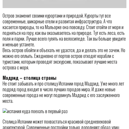
Остров знаменит своими курортами и природой. Курорты тут все
современные, шикарные отели и развитая инфраструктура. А что
касается природы, то на Мальорке она повсюду. Стоит отойти от моря и
подняться на гору, как вы оказываетесь на природе. Тут есть леса, есть
поля и парки. Лучше всего гулять на велосипеде. Так вы больше увидите
и меньше устанете.
Весь остров обойти и объехать не удастся, да и делать это не зачем. Но
можно его оплыть. Ежедневно от портов остров отходят корабли с
туристами, которым проводят экскурсию, показывают лучшие места
острова с моря.
Мадрид – столица страны
Не стоит забывать и про столицу Испании город Мадрид. Уже много лет
подряд город входит в число лучших городов мира. И даже новые
современные города не могут подвинуть Мадрид с его заслуженного
места.
Столица Испании может похвастаться красивой средневековой
архитектурой. Современные постройки только дополняют образ улиц