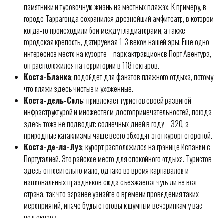
памятники и тусовочную жизнь на местных пляжах. К примеру, в
городе Таррагонда сохранился древнейший амфитеатр, в котором
когда-то происходили бои между гладиаторами, а также
городская крепость, датируемая 1-3 веком нашей эры. Еще одно
интересное место на курорте – парк актракционов Порт Авентура,
он расположился на территории в 118 гектаров.
Коста-Бланка
; подойдет для фанатов пляжного отдыха, потому
что пляжи здесь чистые и ухоженные.
Коста-дель-Соль
; привлекает туристов своей развитой
инфраструктурой и множеством достопримечательностей, погода
здесь тоже не подводит: солнечных дней в году – 320, а
природные катаклизмы чаще всего обходят этот курорт стороной.
Коста-де-ла-Луз
; курорт расположился на границе Испании с
Португалией. Это райское место для спокойного отдыха. Туристов
здесь относительно мало, однако во время карнавалов и
национальных праздников сюда съезжается чуть ли не вся
страна, так что заранее узнайте о времени проведения таких
мероприятий, иначе будьте готовы к шумным вечеринкам у вас
под окнами.