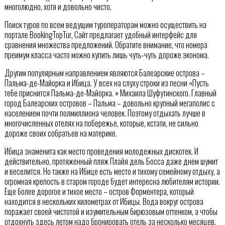
многолюдно, хотя и довольно чисто.
Поиск туров по всем ведущим туроператорам можно осуществить на
портале BookingTopTur, Сайт предлагает удобный интерфейс для
сравнения множества предложений. Обратите внимание, что номера
преимум класса часто можно купить лишь чуть-чуть дороже эконома.
Другим популярным направлением являются Балеарские острова –
Пальма-де-Майорка и Ибица. У всех на слуху строки из песни «Пусть
тебе приснится Пальма-де-Майорка. » Михаила Шуфутинского. Главный
город Балеарских островов – Пальма – довольно крупный мегаполис с
населением почти полмиллиона человек. Поэтому отдыхать лучше в
многочисленных отелях на побережье, которые, кстати, не сильно
дороже своих собратьев на материке.
Ибица знаменита как место проведения молодежных дискотек. И
действительно, протяженный пляж Плайя дель Босса даже днем шумит
и веселится. Но также на Ибице есть место и тихому семейному отдыху, а
огромная крепость в старом городе будет интересна любителям истории.
Еще более дорогое и тихое место – остров Форментера, который
находится в нескольких километрах от Ибицы. Вода вокруг острова
поражает своей чистотой и изумительным бирюзовым оттенком, а чтобы
отдохнуть здесь летом надо бронировать отель за несколько месяцев.