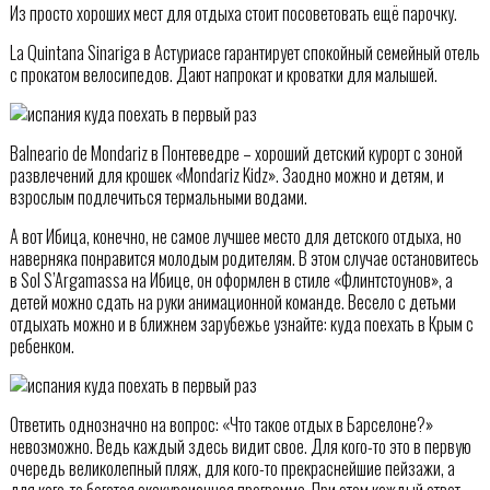
Из просто хороших мест для отдыха стоит посоветовать ещё парочку.
La Quintana Sinariga в Астуриасе гарантирует спокойный семейный отель
с прокатом велосипедов. Дают напрокат и кроватки для малышей.
Balneario de Mondariz в Понтеведре – хороший детский курорт с зоной
развлечений для крошек «Mondariz Kidz». Заодно можно и детям, и
взрослым подлечиться термальными водами.
А вот Ибица, конечно, не самое лучшее место для детского отдыха, но
наверняка понравится молодым родителям. В этом случае остановитесь
в Sol S’Argamassa на Ибице, он оформлен в стиле «Флинтстоунов», а
детей можно сдать на руки анимационной команде. Весело с детьми
отдыхать можно и в ближнем зарубежье узнайте: куда поехать в Крым с
ребенком.
Ответить однозначно на вопрос: «Что такое отдых в Барселоне?»
невозможно. Ведь каждый здесь видит свое. Для кого-то это в первую
очередь великолепный пляж, для кого-то прекраснейшие пейзажи, а
для кого-то богатая экскурсионная программа. При этом каждый ответ