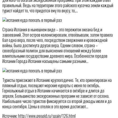
правильный. Ведь на территории этого райского кусочка земли каждый
турист найдет то, что придется ему по вкусу, то,…
Страна Испания в нынешнем виде – это пережиток океана бед и
завоеваний. Этот остров колонизировали, отвоёвывали, затем правила
бал одна вера, после чего, посредством свержения и кровожадной
войны, была достигнута другая вера. Одним словом, страна –
своеобразный полигон для выяснения отношений между более
влиятельными государствами древнего мира. Особенности городов
Испании Города Испании насыщены самыми разными…
Туристы приезжают в Испанию круглогодично. Те, кто ориентирован на
пляжный отдых, посещают морские курорты с июня по октябрь.
Горнолыжный отдых в Испании начинается в октябре и длится до
апреля. Большинство экскурсионных программ не зависят от сезона.
Наибольшее число туристов фиксируется со второй декады июля и до
конца сентября. Цены в отелях в это время достигают…
Источник: http://www.geogid.ru/spain/126.html