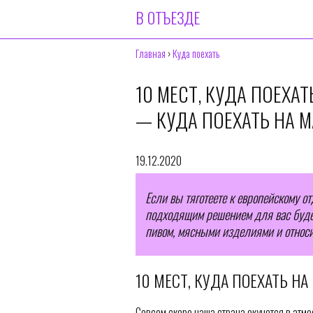
В ОТЪЕЗДЕ
Главная
›
Куда поехать
10 МЕСТ, КУДА ПОЕХА
— КУДА ПОЕХАТЬ НА 
19.12.2020
Если вы тяготеете к европейскому о
подходящим решением для вас будет
пивом, мясными изделиями и относи
10 МЕСТ, КУДА ПОЕХАТЬ Н
Совсем скоро наша страна окунется в атм