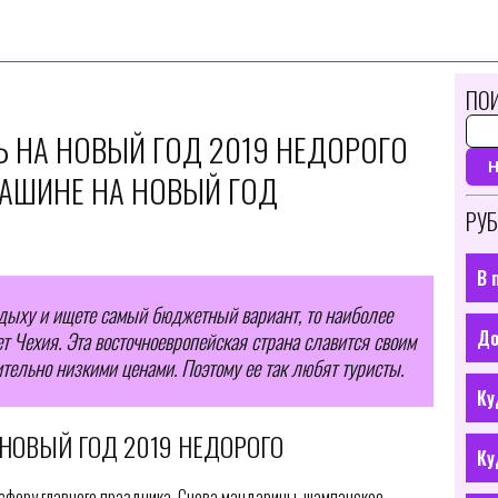
ПОИ
ТЬ НА НОВЫЙ ГОД 2019 НЕДОРОГО
МАШИНЕ НА НОВЫЙ ГОД
РУБ
В 
тдыху и ищете самый бюджетный вариант, то наиболее
До
 Чехия. Эта восточноевропейская страна славится своим
тельно низкими ценами. Поэтому ее так любят туристы.
Ку
А НОВЫЙ ГОД 2019 НЕДОРОГО
Ку
осферу главного праздника. Снова мандарины, шампанское,