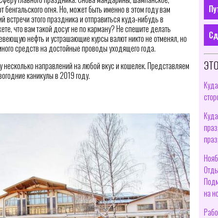
Пу
 бенгальского огня. Но, может быть именно в этом году вам
й встречи этого праздника и отправиться куда-нибудь в
ете, что вам такой досуг не по карману? Не спешите делать
Сд
веющую нефть и устрашающие курсы валют никто не отменял, но
много средств на достойные проводы уходящего года.
ЭТО
у несколько направлений на любой вкус и кошелек. Представляем
вогодние каникулы в 2019 году.
Куда
стор
Куда
праз
праз
Нояб
Отды
Подм
на н
Рабо