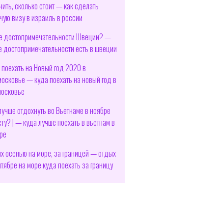
чить, сколько стоит — как сделать
чую визу в израиль в россии
е достопримечательности Швеции? —
е достопримечательности есть в швеции
 поехать на Новый год 2020 в
осковье — куда поехать на новый год в
осковье
лучше отдохнуть во Вьетнаме в ноябре
сту? | — куда лучше поехать в вьетнам в
ре
х осенью на море, за границей — отдых
нтябре на море куда поехать за границу