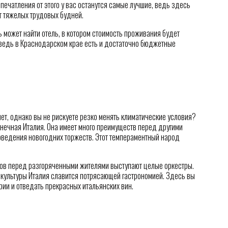
печатления от этого у вас останутся самые лучшие, ведь здесь
т тяжелых трудовых будней.
ь может найти отель, в котором стоимость проживания будет
 ведь в Краснодарском крае есть и достаточно бюджетные
т, однако вы не рискуете резко менять климатические условия?
нечная Италия. Она имеет много преимуществ перед другими
оведения новогодних торжеств. Этот темпераментный народ
дов перед разгоряченными жителями выступают целые оркестры.
й культуры Италия славится потрясающей гастрономией. Здесь вы
ии и отведать прекрасных итальянских вин.