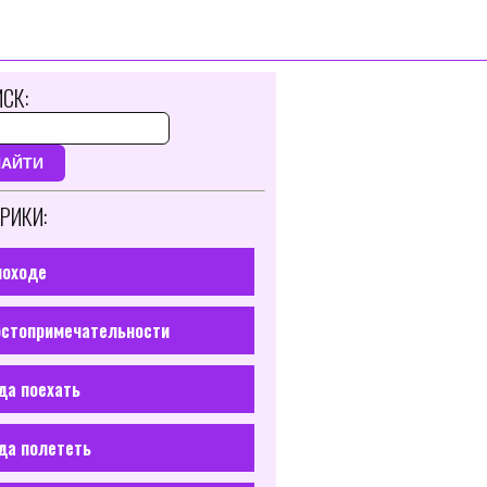
СК:
НАЙТИ
РИКИ:
походе
стопримечательности
да поехать
да полететь