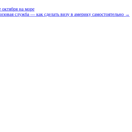
е октября на море
изовая служба — как сделать визу в америку самостоятельно →