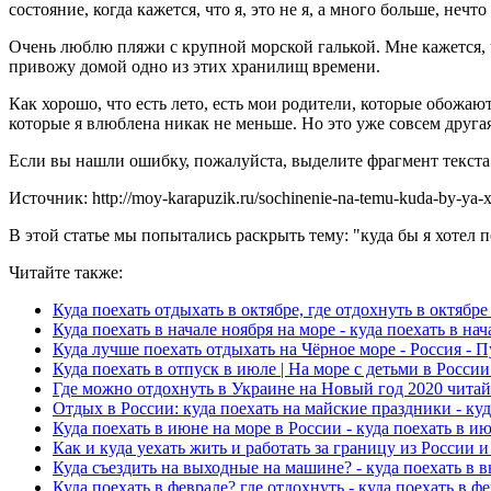
состояние, когда кажется, что я, это не я, а много больше, нечт
Очень люблю пляжи с крупной морской галькой. Мне кажется, 
привожу домой одно из этих хранилищ времени.
Как хорошо, что есть лето, есть мои родители, которые обожаю
которые я влюблена никак не меньше. Но это уже совсем другая
Если вы нашли ошибку, пожалуйста, выделите фрагмент текст
Источник: http://moy-karapuzik.ru/sochinenie-na-temu-kuda-by-ya-x
В этой статье мы попытались раскрыть тему: "куда бы я хотел 
Читайте также:
Куда поехать отдыхать в октябре, где отдохнуть в октябре
Куда поехать в начале ноября на море - куда поехать в нач
Куда лучше поехать отдыхать на Чёрное море - Россия - П
Куда поехать в отпуск в июле | На море с детьми в Росси
Где можно отдохнуть в Украине на Новый год 2020 читай 
Отдых в России: куда поехать на майские праздники - куд
Куда поехать в июне на море в России - куда поехать в и
Как и куда уехать жить и работать за границу из России и
Куда съездить на выходные на машине? - куда поехать в
Куда поехать в феврале? где отдохнуть - куда поехать в ф