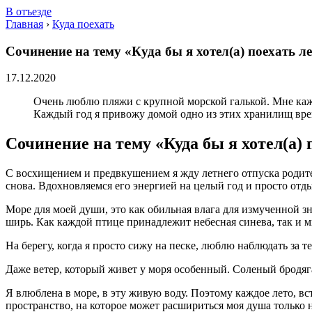
В отъезде
Главная
›
Куда поехать
Сочинение на тему «Куда бы я хотел(а) поехать л
17.12.2020
Очень люблю пляжи с крупной морской галькой. Мне каже
Каждый год я привожу домой одно из этих хранилищ вре
Сочинение на тему «Куда бы я хотел(а) 
С восхищением и предвкушением я жду летнего отпуска родител
снова. Вдохновляемся его энергией на целый год и просто отд
Море для моей души, это как обильная влага для измученной з
ширь. Как каждой птице принадлежит небесная синева, так и мне
На берегу, когда я просто сижу на песке, люблю наблюдать за т
Даже ветер, который живет у моря особенный. Соленый бродяга-
Я влюблена в море, в эту живую воду. Поэтому каждое лето, встр
пространство, на которое может расшириться моя душа только н