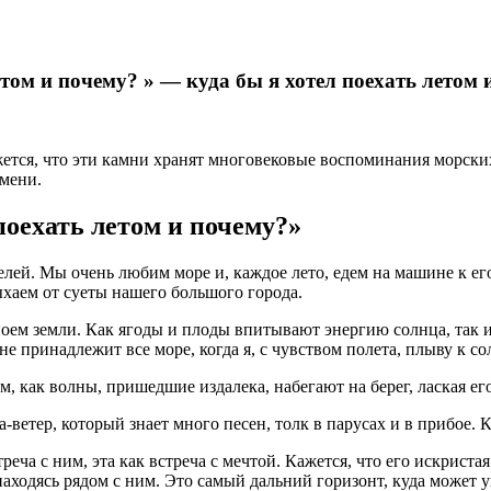
етом и почему? » — куда бы я хотел поехать летом 
тся, что эти камни хранят многовековые воспоминания морских
мени.
поехать летом и почему?»
ей. Мы очень любим море и, каждое лето, едем на машине к его
ыхаем от суеты нашего большого города.
ноем земли. Как ягоды и плоды впитывают энергию солнца, так и
 принадлежит все море, когда я, с чувством полета, плыву к сол
ем, как волны, пришедшие издалека, набегают на берег, лаская ег
ветер, который знает много песен, толк в парусах и в прибое. К
еча с ним, эта как встреча с мечтой. Кажется, что его искристая
аходясь рядом с ним. Это самый дальний горизонт, куда может у