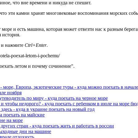
о иное, что вне времени и никуда не спешит.
что эти камни хранят многовековые воспоминания морских собы
т море и есть машина, которая может отвезти нас к разным берега
 история.
а и нажмите
Ctrl+Enter
.
otela-poexat-letom-i-pochemu/
поехать летом и почему сочинение".
 - море, Европа, экзотические туры - куда можно поехать в начал
але ноября
утеводитель по миру - куда поехать на черное море
и и чтобы недорого? - куда поехать с ребенком в июле на море б
здесь - куда в украине поехать на новый год
а поехать на майские
юне на море
 других стран - куда поехать жить и работать в россии
 выходные дни на машине
еврале отдохнуть