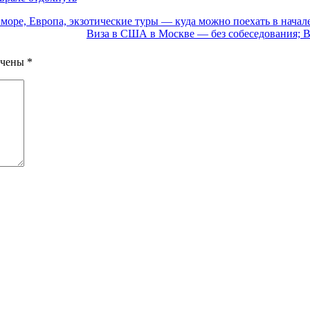
 море, Европа, экзотические туры — куда можно поехать в начал
Виза в США в Москве — без собеседования; В
ечены
*