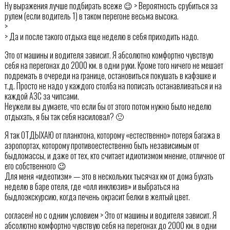
Ну выражения лучше подбирать всеже 😉 > Вероятность срубиться за
рулем (если водитель 1) в таком перегоне весьма высока.
>
> Да и после такого отдыха еще неделю в себя приходить надо.
Это от машины и водителя зависит. Я абсолютно комфортно чувствую
себя на перегонах до 2000 км. в одни руки. Кроме того ничего не мешает
подремать в очереди на границе, остановиться покушать в кафэшке и
т.д. Просто не надо у каждого столба на пописать останавливаться и на
каждой АЗС за чипсами.
Неужели вы думаете, что если бы от этого потом нужно было неделю
отдыхать, я бы так себя насиловал? 🙂
Я так ОТДЫХАЮ от планктона, которому «естественно» потеря багажа в
аэропортах, которому противоестественно быть независимым от
быдломассы, и даже от тех, кто считает идиотизмом мнение, отличное от
его собственного 😉
Для меня «идеотизм» — это в нескольких тысячах км от дома бухать
неделю в баре отеля, где «олл инклюзив» и выбраться на
быдлоэкскурсию, когда печень окрасит белки в желтый цвет.
согласен! но с одним условием > Это от машины и водителя зависит. Я
абсолютно комфортно чувствую себя на перегонах до 2000 км. в одни