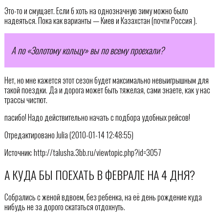
Это-то и смущает. Если б хоть на однозначную зиму можно было
надеяться. Пока как варианты — Киев и Казахстан (почти Россия ).
А по «Золотому кольцу» вы по всему проехали?
Нет, но мне кажется этот сезон будет максимально невыигрышным для
такой поездки. Да и дорога может быть тяжелая, сами знаете, как у нас
трассы чистют.
пасибо! Надо действительно начать с подбора удобных рейсов!
Отредактировано Julia (2010-01-14 12:48:55)
Источник: http://talusha.3bb.ru/viewtopic.php?id=3057
А КУДА БЫ ПОЕХАТЬ В ФЕВРАЛЕ НА 4 ДНЯ?
Собрались с женой вдвоем, без ребенка, на её день рождение куда
нибудь не за дорого скататься отдохнуть.