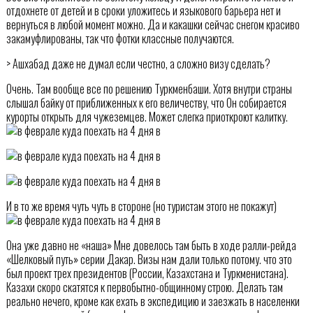
отдохнете от детей и в сроки уложитесь и языкового барьера нет и
вернуться в любой момент можно. Да и какашки сейчас снегом красиво
закамуфлированы, так что фотки классные получаются.
> Ашхабад даже не думал если честно, а сложно визу сделать?
Очень. Там вообще все по решению Туркменбаши. Хотя внутри страны
слышал байку от приближенных к его величеству, что Он собирается
курорты открыть для чужеземцев. Может слегка приоткроют калитку.
И в то же время чуть чуть в стороне (но туристам этого не покажут)
Она уже давно не «наша» Мне довелось там быть в ходе ралли-рейда
«Шелковый путь» серии Дакар. Визы нам дали только потому. что это
был проект трех президентов (России, Казахстана и Туркменистана).
Казахи скоро скатятся к первобытно-общинному строю. Делать там
реально нечего, кроме как ехать в экспедицию и заезжать в населенки