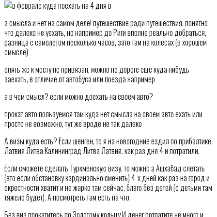
а смысла и нет на самом деле! путешествие ради путешествия, понятно
что далеко не уехать, но например до Риги вполне реально добраться,
разница с самолетом несколько часов, зато там на колесах (в хорошем
смысле)
опять же к месту не привязан, можно по дороге еще куда нибудь
заехать, в отличие от автобуса или поезда например
а в чем смысл? если можно доехать на своем авто?
прокат авто пользуемся там куда нет смысла на своем авто ехать или
просто не возможно, тут же вроде не так далеко
А визы куда есть? Если шенген, то я на новогодние ездил по прибалтике
Латвия Литва Калининград Литва Латвия. как раз дня 4 и потратили.
Если сможете сделать Туркменскую визу, то можно а Ашхабад слетать
(это если обстановку кардинально сменить) 4-х дней как раз на город и
окрестности хватит и не жарко там сейчас, благо без детей (с детьми там
тяжело будет). А посмотреть там есть на что.
Без виз прокатитесь по Золотому кольцу И денег потратите не много и