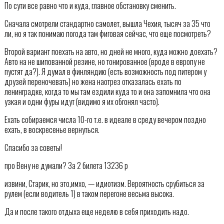
По сути все равно что и куда, главное обстановку сменить.
Сначала смотрели стандартно самолет, вышла Чехия, тысяч за 35 что
ли, но я так понимаю погода там фиговая сейчас, что еще посмотреть?
Второй вариант поехать на авто, но дней не много, куда можно доехать?
Авто на не шипованной резине, но тонированное (вроде в европу не
пустят да?). Я думал в финляндию (есть возможность под питером у
друзей переночевать) но жена наотрез отказалась ехать по
ленинградке, когда то мы там ездили куда то и она запомнила что она
узкая и одни фуры идут (видимо я их обгонял часто).
Ехать собираемся числа 10-го т.е. в идеале в среду вечером поздно
ехать, в воскресенье вернуться.
Спасибо за советы!
про Вену не думали? За 2 билета 13236 р
извини, Старик, но это,имхо, — идиотизм. Вероятность срубиться за
рулем (если водитель 1) в таком перегоне весьма высока.
Да и после такого отдыха еще неделю в себя приходить надо.