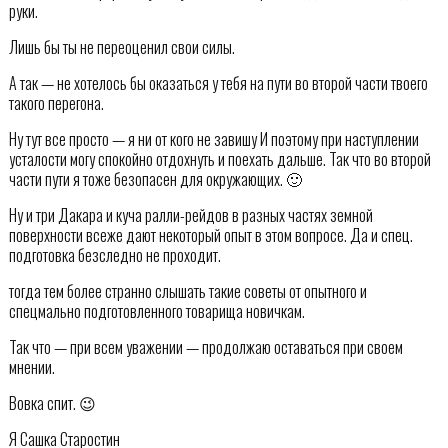
руки.
Лишь бы ты не переоценил свои силы.
А так — не хотелось бы оказаться у тебя на пути во второй части твоего
такого перегона.
Ну тут все просто — я ни от кого не завишу И поэтому при наступлении
усталости могу спокойно отдохнуть и поехать дальше. Так что во второй
части пути я тоже безопасен для окружающих. 🙂
Ну и три Дакара и куча ралли-рейдов в разных частях земной
поверхности всеже дают некоторый опыт в этом вопросе. Да и спец.
подготовка безследно не проходит.
тогда тем более странно слышать такие советы от опытного и
спецмально подготовленного товарища новичкам.
Так что — при всем уважении — продолжаю оставаться при своем
мнении.
Вовка спит. 😉
Я Сашка Старостин