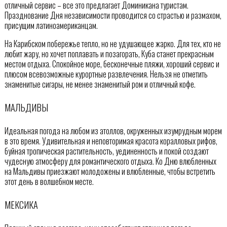
отличный сервис – все это предлагает Доминикана туристам.
Празднование Дня независимости проводится со страстью и размахом,
присущим латиноамериканцам.
На Карибском побережье тепло, но не удушающее жарко. Для тех, кто не
любит жару, но хочет поплавать и позагорать, Куба станет прекрасным
местом отдыха. Спокойное море, бесконечные пляжи, хороший сервис и
плюсом всевозможные курортные развлечения. Нельзя не отметить
знаменитые сигары, не менее знаменитый ром и отличный кофе.
МАЛЬДИВЫ
Идеальная погода на любом из атоллов, окруженных изумрудным морем
в это время. Удивительная и неповторимая красота коралловых рифов,
буйная тропическая растительность, уединенность и покой создают
чудесную атмосферу для романтического отдыха. Ко Дню влюбленных
на Мальдивы приезжают молодожены и влюбленные, чтобы встретить
этот день в волшебном месте.
МЕКСИКА