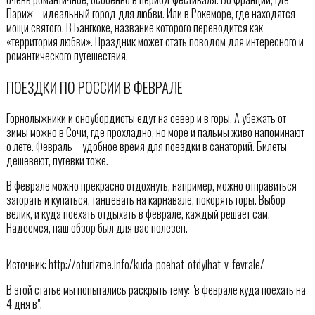
Париж – идеальный город для любви. Или в Рокеморе, где находятся
мощи святого. В Бангкоке, название которого переводится как
«территория любви». Праздник может стать поводом для интересного и
романтического путешествия.
ПОЕЗДКИ ПО РОССИИ В ФЕВРАЛЕ
Горнолыжники и сноубордисты едут на север и в горы. А убежать от
зимы можно в Сочи, где прохладно, но море и пальмы живо напоминают
о лете. Февраль – удобное время для поездки в санаторий. Билеты
дешевеют, путевки тоже.
В феврале можно прекрасно отдохнуть, например, можно отправиться
загорать и купаться, танцевать на карнавале, покорять горы. Выбор
велик, и куда поехать отдыхать в феврале, каждый решает сам.
Надеемся, наш обзор был для вас полезен.
Источник: http://oturizme.info/kuda-poehat-otdyihat-v-fevrale/
В этой статье мы попытались раскрыть тему: "в феврале куда поехать на
4 дня в".