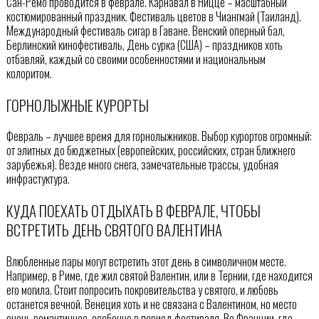
Сан-Ремо проводится в феврале. Карнавал в Ницце – масштабный
костюмированный праздник. Фестиваль цветов в Чиангмай (Таиланд).
Международный фестиваль сигар в Гаване. Венский оперный бал,
Берлинский кинофестиваль, День сурка (США) – праздников хоть
отбавляй, каждый со своими особенностями и национальным
колоритом.
ГОРНОЛЫЖНЫЕ КУРОРТЫ
Февраль – лучшее время для горнолыжников. Выбор курортов огромный:
от элитных до бюджетных (европейских, российских, стран ближнего
зарубежья). Везде много снега, замечательные трассы, удобная
инфрастуктура.
КУДА ПОЕХАТЬ ОТДЫХАТЬ В ФЕВРАЛЕ, ЧТОБЫ
ВСТРЕТИТЬ ДЕНЬ СВЯТОГО ВАЛЕНТИНА
Влюбленные пары могут встретить этот день в символичном месте.
Например, в Риме, где жил святой Валентин, или в Тернии, где находится
его могила. Стоит попросить покровительства у святого, и любовь
останется вечной. Венеция хоть и не связана с Валентином, но место
очень романтичное, особенно в период фестиваля. Во Франции, где