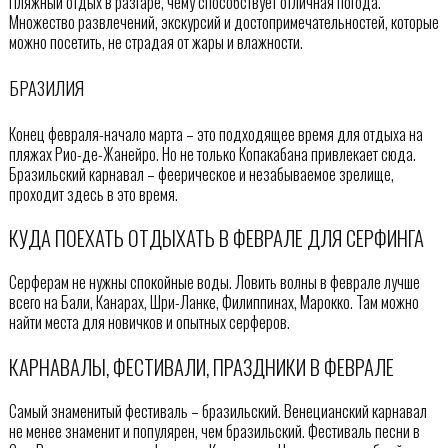
Пляжный отдых в разгаре, чему способствует отличная погода.
Множество развлечений, экскурсий и достопримечательностей, которые
можно посетить, не страдая от жары и влажности.
БРАЗИЛИЯ
Конец февраля-начало марта – это подходящее время для отдыха на
пляжах Рио-де-Жанейро. Но не только Копакабана привлекает сюда.
Бразильский карнавал – феерическое и незабываемое зрелище,
проходит здесь в это время.
КУДА ПОЕХАТЬ ОТДЫХАТЬ В ФЕВРАЛЕ ДЛЯ СЕРФИНГА
Серферам не нужны спокойные воды. Ловить волны в феврале лучше
всего на Бали, Канарах, Шри-Ланке, Филиппинах, Марокко. Там можно
найти места для новичков и опытных серферов.
КАРНАВАЛЫ, ФЕСТИВАЛИ, ПРАЗДНИКИ В ФЕВРАЛЕ
Самый знаменитый фестиваль – бразильский. Венецианский карнавал
не менее знаменит и популярен, чем бразильский. Фестиваль песни в