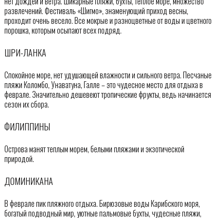
нет дождей и ветра. Шикарные пляжи, бухты, теплое море, множество
развлечений. Фестиваль «Шигмо», знаменующий приход весны,
проходит очень весело. Все мокрые и разноцветные от воды и цветного
порошка, которым осыпают всех подряд.
ШРИ-ЛАНКА
Спокойное море, нет удушающей влажности и сильного ветра. Песчаные
пляжи Коломбо, Унаватуна, Галле – это чудесное место для отдыха в
феврале. Значительно дешевеют тропические фрукты, ведь начинается
сезон их сбора.
ФИЛИППИНЫ
Острова манят теплым морем, белыми пляжами и экзотической
природой.
ДОМИНИКАНА
В феврале пик пляжного отдыха. Бирюзовые воды Карибского моря,
богатый подводный мир, уютные пальмовые бухты, чудесные пляжи,