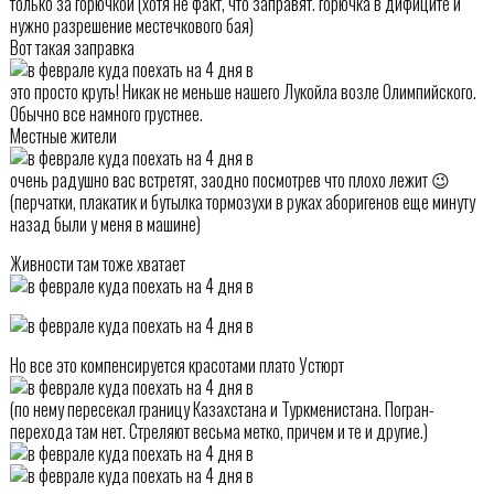
только за горючкой (хотя не факт, что заправят. горючка в дифиците и
нужно разрешение местечкового бая)
Вот такая заправка
это просто круть! Никак не меньше нашего Лукойла возле Олимпийского.
Обычно все намного грустнее.
Местные жители
очень радушно вас встретят, заодно посмотрев что плохо лежит 😉
(перчатки, плакатик и бутылка тормозухи в руках аборигенов еще минуту
назад были у меня в машине)
Живности там тоже хватает
Но все это компенсируется красотами плато Устюрт
(по нему пересекал границу Казахстана и Туркменистана. Погран-
перехода там нет. Стреляют весьма метко, причем и те и другие.)