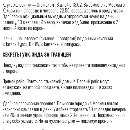
Круиз Хельсинки — Стокгольм . 6 дней с 18.02. Выезжаете из Москвы в
Хельсинки на поезде в четверг в 22.50, возвращаетесь в среду утром.
Вдобавок к официальным выходным отпроситься нужно на день —
пятницу, 19 февраля. 615 евро, включая ж/д билет, проживание в 2-
местной каюте на пароме.
Цены — на человека (питание — завтраки) по данным компаний
«Натали Турс», DSBW, «Пантеон», «Балтурас».
СЕКРЕТЫ УИК-ЭНДА ЗА ГРАНИЦЕЙ
Поездку надо организовать так, чтобы не провести половину выходных
в дороге.
Прямой рейс. Лететь со стыковкой дольше. Первый рейс могут
задержать, на второй опоздаете, в итоге полпоездки — в залах
ожидания.
Удобное расписание перелета. Во многие города из Москвы летают
несколько самолетов в день. Удобнее стартовать 19-го поздно вечером
или 20-го ранним утром. Возвращаться 23-го вечером. Несколько часов
сна у себя украдете. Но на музеи-прогулки — максимум времени.