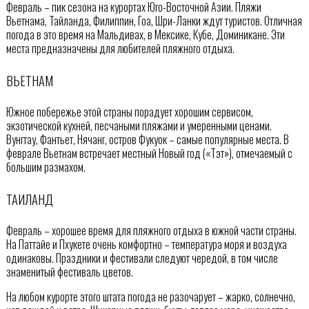
Февраль – пик сезона на курортах Юго-Восточной Азии. Пляжи
Вьетнама, Тайланда, Филиппин, Гоа, Шри-Ланки ждут туристов. Отличная
погода в это время на Мальдивах, в Мексике, Кубе, Доминикане. Эти
места предназначены для любителей пляжного отдыха.
ВЬЕТНАМ
Южное побережье этой страны порадует хорошим сервисом,
экзотической кухней, песчаными пляжами и умеренными ценами.
Вунгтау, Фантьет, Нячанг, остров Фукуок – самые популярные места. В
феврале Вьетнам встречает местный Новый год («Тэт»), отмечаемый с
большим размахом.
ТАИЛАНД
Февраль – хорошее время для пляжного отдыха в южной части страны.
На Паттайе и Пхукете очень комфортно – температура моря и воздуха
одинаковы. Праздники и фестивали следуют чередой, в том числе
знаменитый фестиваль цветов.
На любом курорте этого штата погода не разочарует – жарко, солнечно,