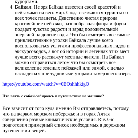
курортами.
Байкал.
Не зря Байкал известен своей красотой и
пейзажами на весь мир. Сюда съезжаются туристы со
всех точек планеты. Девственно чистая природа,
красивейшие пейзажи, разнообразная флора и фауна
подарят чувство радости и заряд положительной
энергией на долгие годы. Что бы осмотреть все самые
привлекательные уголки Байкала лучше всего
воспользоваться услугами профессиональных гидов и
экскурсоводов, а вот об истории и легендах этих мест
лучше всего расскажут местные жители. На Байкал
можно отправиться летом что бы осмотреть все
великолепие зеленых пейзажей или зимой, с целью
насладиться причудливыми узорами замерзшего озера.
https://youtube.com/watch?v=0EQshhhkigQ
Что взять с собой собираясь в путешествие на машине?
Все зависит от того куда именно Вы отправляетесь, потому
что на жарком морском побережье и в горах Алтая
совершенно разные климатические условия. Rus-Gid
подготовил примерный список необходимых в дорожном
путешествии вещей: