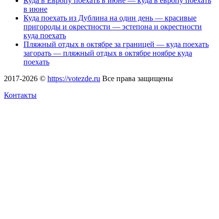
Куда в Европу поехать в июне — куда в европу поехать
в июне
Куда поехать из Дублина на один день — красивые
пригороды и окрестности — эстепона и окрестности
куда поехать
Пляжный отдых в октябре за границей — куда поехать
загорать — пляжный отдых в октябре ноябре куда
поехать
2017-2026 ©
https://votezde.ru
Все права защищены
Контакты