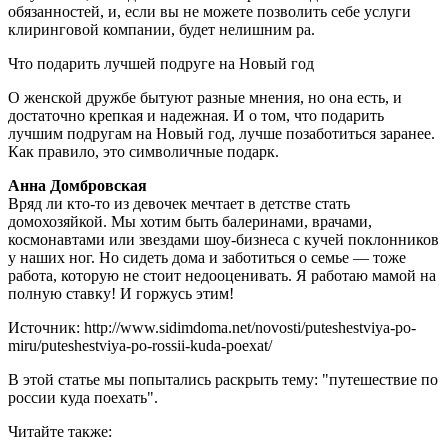
обязанностей, и, если вы не можете позволить себе услуги
клиринговой компании, будет нелишним ра.
Что подарить лучшей подруге на Новый год
О женской дружбе бытуют разные мнения, но она есть, и
достаточно крепкая и надежная. И о том, что подарить
лучшим подругам на Новый год, лучше позаботиться заранее.
Как правило, это символичные подарк.
Анна Домбровская
Вряд ли кто-то из девочек мечтает в детстве стать
домохозяйкой. Мы хотим быть балеринами, врачами,
космонавтами или звездами шоу-бизнеса с кучей поклонников
у наших ног. Но сидеть дома и заботиться о семье — тоже
работа, которую не стоит недооценивать. Я работаю мамой на
полную ставку! И горжусь этим!
Источник: http://www.sidimdoma.net/novosti/puteshestviya-po-
miru/puteshestviya-po-rossii-kuda-poexat/
В этой статье мы попытались раскрыть тему: "путешествие по
россии куда поехать".
Читайте также: