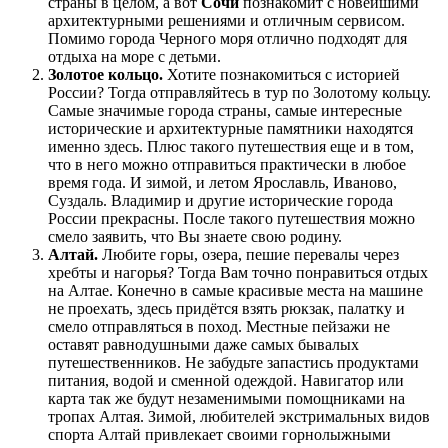
страны в целом, а вот
Сочи
познакомит с новейшими
архитектурными решениями и отличным сервисом.
Помимо города Черного моря отлично подходят для
отдыха на море с детьми.
Золотое кольцо.
Хотите познакомиться с историей
России? Тогда отправляйтесь в тур по Золотому кольцу.
Самые значимые города страны, самые интересные
исторические и архитектурные памятники находятся
именно здесь. Плюс такого путешествия еще и в том,
что в него можно отправиться практически в любое
время года. И зимой, и летом Ярославль, Иваново,
Суздаль. Владимир и другие исторические города
России прекрасны. После такого путешествия можно
смело заявить, что Вы знаете свою родину.
Алтай.
Любите горы, озера, пешие перевалы через
хребты и нагорья? Тогда Вам точно понравиться отдых
на Алтае. Конечно в самые красивые места на машине
не проехать, здесь придётся взять рюкзак, палатку и
смело отправляться в поход. Местные пейзажи не
оставят равнодушными даже самых бывалых
путешественников. Не забудьте запастись продуктами
питания, водой и сменной одеждой. Навигатор или
карта так же будут незаменимыми помощниками на
тропах Алтая. Зимой, любителей экстримальных видов
спорта Алтай привлекает своими горнолыжными