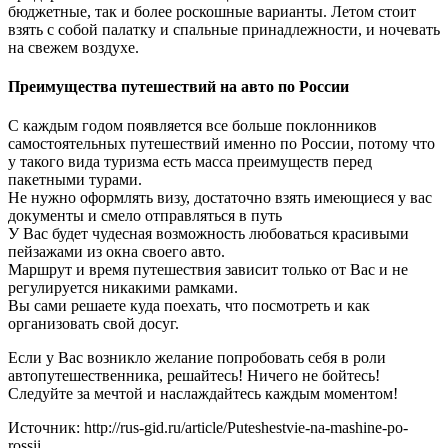
бюджетные, так и более роскошные варианты. Летом стоит
взять с собой палатку и спальные принадлежности, и ночевать
на свежем воздухе.
Преимущества путешествий на авто по России
С каждым годом появляется все больше поклонников
самостоятельных путешествий именно по России, потому что
у такого вида туризма есть масса преимуществ перед
пакетными турами.
Не нужно оформлять визу, достаточно взять имеющиеся у вас
документы и смело отправляться в путь
У Вас будет чудесная возможность любоваться красивыми
пейзажами из окна своего авто.
Маршрут и время путешествия зависит только от Вас и не
регулируется никакими рамками.
Вы сами решаете куда поехать, что посмотреть и как
организовать свой досуг.
Если у Вас возникло желание попробовать себя в роли
автопутешественника, решайтесь! Ничего не бойтесь!
Следуйте за мечтой и наслаждайтесь каждым моментом!
Источник: http://rus-gid.ru/article/Puteshestvie-na-mashine-po-
rossii