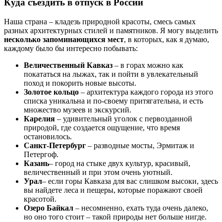
Куда съездить в отпуск в России
Наша страна – кладезь природной красоты, смесь самых
разных архитектурных стилей и памятников. Я могу выделить
несколько запоминающихся мест
, в которых, как я думаю,
каждому было бы интересно побывать:
Величественный Кавказ
– в горах можно как
покататься на лыжах, так и пойти в увлекательный
поход и покорить новые высоты.
Золотое кольцо
– архитектура каждого города из этого
списка уникальна и по-своему притягательна, и есть
множество музеев и экскурсий.
Карелия
– удивительный уголок с первозданной
природой, где создается ощущение, что время
остановилось.
Санкт-Петербург
– разводные мосты, Эрмитаж и
Петергоф.
Казань
– город на стыке двух культур, красивый,
величественный и при этом очень уютный.
Урал
– если горы Кавказа для вас слишком высоки, здесь
вы найдете леса и пещеры, которые поражают своей
красотой.
Озеро Байкал
– несомненно, ехать туда очень далеко,
но оно того стоит – такой природы нет больше нигде.