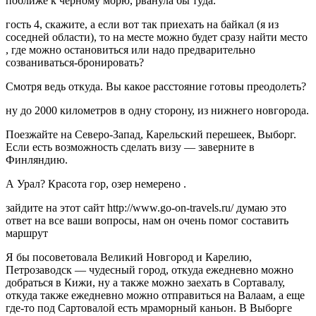
поближе к черному морю, рванула бы туда.
гость 4, скажите, а если вот так приехать на байкал (я из
соседней области), то на месте можно будет сразу найти место
, где можно остановиться или надо предварительно
созваниваться-бронировать?
Смотря ведь откуда. Вы какое расстояние готовы преодолеть?
ну до 2000 километров в одну сторону, из нижнего новгорода.
Поезжайте на Северо-Запад, Карельский перешеек, Выборг.
Если есть возможность сделать визу — заверните в
Финляндию.
А Урал? Красота гор, озер немерено .
зайдите на этот сайт http://www.go-on-travels.ru/ думаю это
ответ на все ваши вопросы, нам он очень помог составить
маршрут
Я бы посоветовала Великий Новгород и Карелию,
Петрозаводск — чудесный город, откуда ежедневно можно
добраться в Кижи, ну а также можно заехать в Сортавалу,
откуда также ежедневно можно отправиться на Валаам, а еще
где-то под Сартовалой есть мраморный каньон. В Выборге