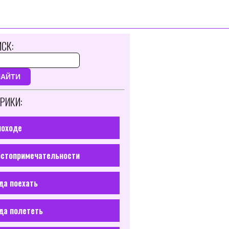
СК:
НАЙТИ
РИКИ:
походе
стопримечательности
да поехать
да полететь