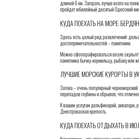
длиной 6 км. Загорать лучше всего на пля
пройдет юбилейный десятый Одесский ки
КУДА ПОЕХАТЬ НА МОРЕ: БЕРДЯ
Здесь есть целый ряд развлечений: дельф
достопримечательностей – памятники.
Можно сфотографироваться возле скульпт
памятника бычку-кормильцу, рыбаку или ж
ЛУЧШИЕ МОРСКИЕ КУРОРТЫ В УК
Затока – очень популярный черноморский 
перепадов глубины и обрывов, что отлично
К вашим услугам дельфинарий, аквапарк, р
Днестроваская крепость.
КУДА ПОЕХАТЬ ОТДЫХАТЬ В ИЮ
Кирилловка – это отличное место, куда мо