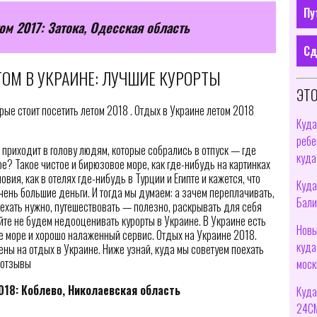
Пу
ом 2017: Затока, Одесская область
Сд
ТОМ В УКРАИНЕ: ЛУЧШИЕ КУРОРТЫ
ЭТО
рые стоит посетить летом 2018 . Отдых в Украине летом 2018
Куда
ребе
 приходит в голову людям, которые собрались в отпуск — где
куда
ре? Такое чистое и бирюзовое море, как где-нибудь на картинках
овия, как в отелях где-нибудь в Турции и Египте и кажется, что
Куда
чень большие деньги. И тогда мы думаем: а зачем переплачивать,
Бали
 ехать нужно, путешествовать — полезно, раскрывать для себя
йте не будем недооценивать курорты в Украине. В Украине есть
Новы
ое море и хорошо налаженный сервис. Отдых на Украине 2018.
куда
цены на отдых в Украине. Ниже узнай, куда мы советуем поехать
 отзывы
моск
018: Коблево, Николаевская область
Куда
24СМ