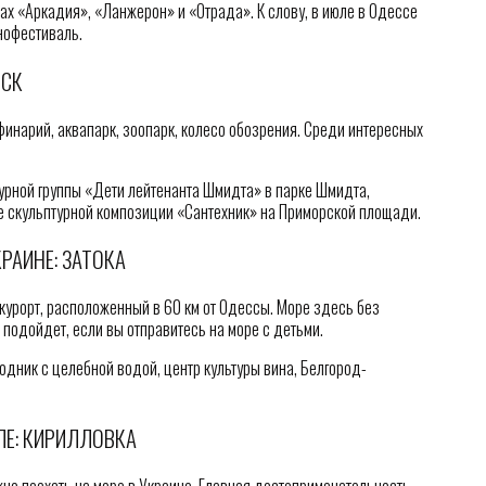
жах «Аркадия», «Ланжерон» и «Отрада». К слову, в июле в Одессе
нофестиваль.
НСК
инарий, аквапарк, зоопарк, колесо обозрения. Среди интересных
урной группы «Дети лейтенанта Шмидта» в парке Шмидта,
е скульптурной композиции «Сантехник» на Приморской площади.
РАИНЕ: ЗАТОКА
курорт, расположенный в 60 км от Одессы. Море здесь без
 подойдет, если вы отправитесь на море с детьми.
одник с целебной водой, центр культуры вина, Белгород-
ЛЕ: КИРИЛЛОВКА
жно поехать на море в Украине. Главная достопримечательность