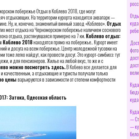
росс
морском побережье Отдых в Коблево 2018, где могут
Отды
яч отдыхающих. На территории курорта находится аквапарк —
куда
ине. Ну, и, конечно, знаменитый винный завод «Коблево».
Отдых
гих мест отдыха на Черноморском побережье наличием соснового
ребе
зона отдыха, растянувшаяся примерно на 7 км.
Коблево отдых:
ы Коблево 2018
находятся прямо на побережье.. Курорт имеет
Дост
ний и досуга на всем побережье. Центр молодежной тусовки на
фото
и тоже легко найдут, как провести досуг. Это курорт-симбиоз: тут
дост
дежи, и для пенсионеров. Жилье на любой вкус, то же и с
дост
ево можно посмотреть здесь.
В Кобево все делается для
вели
 и качественным, а отдыхающие и туристы получали только
во цены
варьируются в зависимости от степени комфортности
Куда
бюдж
017: Затока, Одесская область
куда
Куда
— Ст
— ку
бело