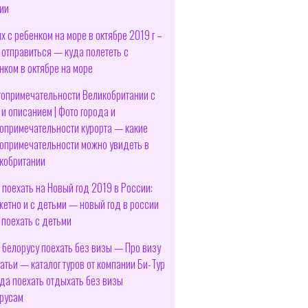
ии
х с ребенком на море в октябре 2019 г –
 отправиться — куда полететь с
нком в октябре на море
опримечательности Великобритании с
 и описанием | Фото города и
опримечательности курорта — какие
опримечательности можно увидеть в
кобритании
 поехать на Новый год 2019 в России:
етно и с детьми — новый год в россии
 поехать с детьми
 белорусу поехать без визы — Про визу
атьи — каталог туров от компании Би-Тур
да поехать отдыхать без визы
русам