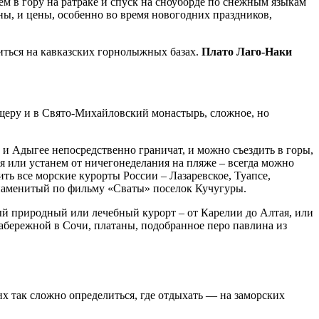
м в гору на ратраке и спуск на сноуборде по снежным языкам
ы, и цены, особенно во время новогодних праздников,
виться на кавказских горнолыжных базах.
Плато Лаго-Наки
пещеру и в Свято-Михайловский монастырь, сложное, но
 и Адыгее непосредственно граничат, и можно съездить в горы,
я или устанем от ничегонеделания на пляже – всегда можно
ить все морские курорты России – Лазаревское, Туапсе,
 знаменитый по фильму «Сваты» поселок Кучугуры.
ый природный или лечебный курорт – от Карелии до Алтая, или
набережной в Сочи, платаны, подобранное перо павлина из
х так сложно определиться, где отдыхать — на заморских