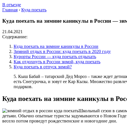
В отъезде
Главная
›
Куда поехать
Куда поехать на зимние каникулы в России — зим
21.04.2021
Содержание:
Куда поехать на зимние каникулы в России
Зимний отдых в России: куда поехать в 2020 году
Курорты России — куда поехать отдыхать
Как отдохнуть в России зимой, куда поехать
Куда поехать в отпуск зимой?
5. Кыш Бабай – татарский Дед Мороз – также ждет детише
есть Снегурочка, и зовут ее Кар Кызы. Множество развл
подарков.
Куда поехать на зимние каникулы в Ро
Школьный сезон в самом 
детьми. Обычно опытные туристы задумываются о Новом Годе 
весело потом проведут рождественские и новогодние дни.