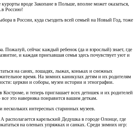
е курорты вроде Закопане в Польше, вполне может оказаться,
ы…в Россию!
выбора в России, куда съездить всей семьей на Новый Год, тоже
. Пожалуй, сейчас каждый ребенок (да и взрослый) знает, где
звитие, и каждая приехавшая семья здесь почувствует уют и
таться на санях, лошадях, лыжах, коньках и снежных
лжительное время. На зимних каникулах детям и их родителям
ости: церкви и соборы, музеи истории и этнографии.
в Костроме, и теперь приглашает всех детишек и их родителей
– все это наверняка понравится вашим деткам.
и нескольких интересных старинных музеев.
А располагается карельский Дедушка в городе Олонце, где
окататься на оленьих упряжках и санках. Среди зимних игр: