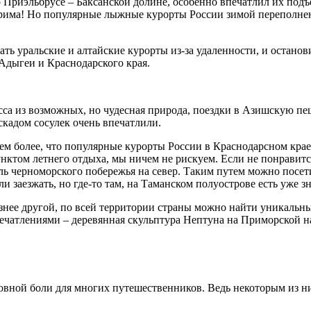
Приэльбрусе – Баксанской долине, особенно впечатлил их подъе
трима! Но популярные лыжные курорты России зимой переполнен
ть уральские и алтайские курорты из-за удаленности, и остано
Адыгеи и Краснодарского края.
расса из возможных, но чудесная природа, поездки в Азишскую 
скадом сосулек очень впечатлили.
Тем более, что популярные курорты России в Краснодарсном крае
нктом летнего отдыха, мы ничем не рискуем. Если не понравитс
оль черноморского побережья на север. Таким путем можно посет
и заезжать, но где-то там, на Таманском полуострове есть уже
азнее другой, по всей территории страны можно найти уникальн
впечатлениями – деревянная скульптура Нептуна на Приморской 
овной боли для многих путешественников. Ведь некоторым из ни