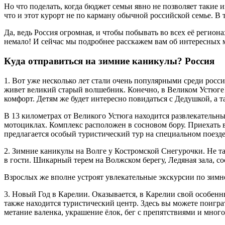
Но что поделать, когда бюджет семьи явно не позволяет такие
что и этот курорт не по карману обычной российской семье. В
Да, ведь Россия огромная, и чтобы побывать во всех её региона
немало! И сейчас мы подробнее расскажем вам об интересных м
Куда отправиться на зимние каникулы? Россия
1. Вот уже несколько лет стали очень популярными среди росси
живет великий старый волшебник. Конечно, в Великом Устюге! 
комфорт. Детям же будет интересно повидаться с Дедушкой, а т
В 13 километрах от Великого Устюга находится развлекательны
мотоциклах. Комплекс расположен в сосновом бору. Приехать в
предлагается особый туристический тур на специальном поезд
2. Зимние каникулы на Волге у Костромской Снегурочки. Не та
в гости. Шикарный терем на Волжском берегу, Ледяная зала, со
Взрослых же вполне устроят увлекательные экскурсии по зимн
3. Новый Год в Карелии. Оказывается, в Карелии свой особенн
также находится туристический центр. Здесь вы можете поигра
метание валенка, украшение ёлок, бег с препятствиями и много