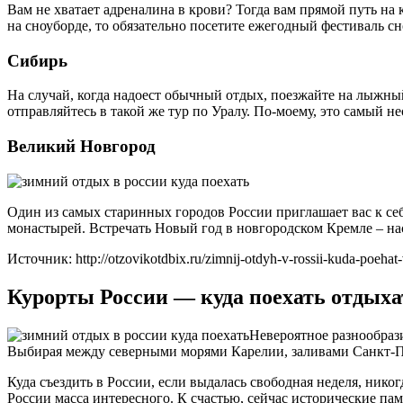
Вам не хватает адреналина в крови? Тогда вам прямой путь на
на сноуборде, то обязательно посетите ежегодный фестиваль с
Сибирь
На случай, когда надоест обычный отдых, поезжайте на лыжный
отправляйтесь в такой же тур по Уралу. По-моему, это самый 
Великий Новгород
Один из самых старинных городов России приглашает вас к с
монастырей. Встречать Новый год в новгородском Кремле – на
Источник: http://otzovikotdbix.ru/zimnij-otdyh-v-rossii-kuda-poehat
Курорты России — куда поехать отдыха
Невероятное разнообрази
Выбирая между северными морями Карелии, заливами Санкт-Пете
Куда съездить в России, если выдалась свободная неделя, ник
России масса интересного. К счастью, сейчас исторические п