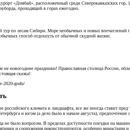
 курорт «Домбай», расположенный среди Северокавказских гор, 1
ноуборда, проходящий в горах ежегодно.
 тур по лесам Сибири. Море необычных и новых впечатлений гар
необычных способ отдохнуть от обычной скудной жизни.
ебе не новогодние праздники! Православная столица России, о
стоящая сказка!
-v-2020-godu/
ть
е российского климата и ландшафта, все же иногда ставит пред
рбурга и югом (а дело было в начале августа), предпочтение о
огда не было вопросом. В пределах доступности поездки на маши
амятники и сооружения реконструируются, особенно монастыри и