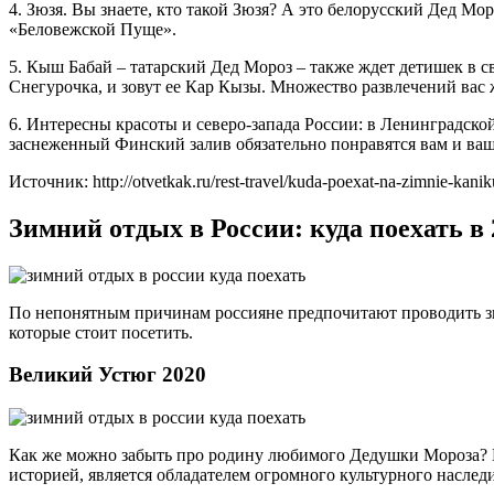
4. Зюзя. Вы знаете, кто такой Зюзя? А это белорусский Дед Мо
«Беловежской Пуще».
5. Кыш Бабай – татарский Дед Мороз – также ждет детишек в св
Снегурочка, и зовут ее Кар Кызы. Множество развлечений вас 
6. Интересны красоты и северо-запада России: в Ленинградской
заснеженный Финский залив обязательно понравятся вам и ваш
Источник: http://otvetkak.ru/rest-travel/kuda-poexat-na-zimnie-kaniku
Зимний отдых в России: куда поехать в 
По непонятным причинам россияне предпочитают проводить зим
которые стоит посетить.
Великий Устюг 2020
Как же можно забыть про родину любимого Дедушки Мороза? Ве
историей, является обладателем огромного культурного наслед