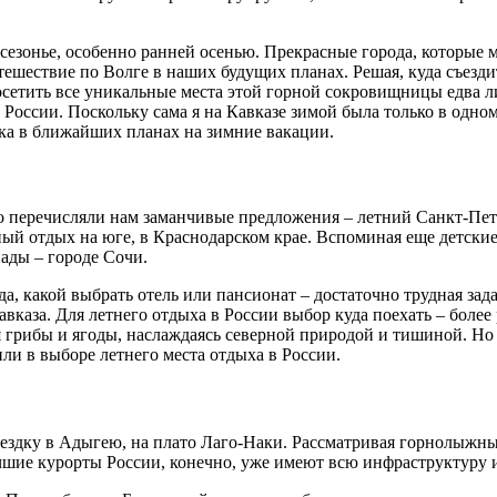
езонье, особенно ранней осенью. Прекрасные города, которые м
ешествие по Волге в наших будущих планах. Решая, куда съезди
сетить все уникальные места этой горной сокровищницы едва ли 
оссии. Поскольку сама я на Кавказе зимой была только в одном м
дка в ближайших планах на зимние вакации.
лго перечисляли нам заманчивые предложения – летний Санкт-Пет
ный отдых на юге, в Краснодарском крае. Вспоминая еще детски
ады – городе Сочи.
да, какой выбрать отель или пансионат – достаточно трудная зад
вказа. Для летнего отдыха в России выбор куда поехать – боле
ая грибы и ягоды, наслаждаясь северной природой и тишиной. Но 
ли в выборе летнего места отдыха в России.
ездку в Адыгею, на плато Лаго-Наки. Рассматривая горнолыжны
учшие курорты России, конечно, уже имеют всю инфраструктуру 