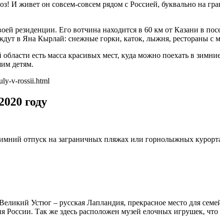
роз! И живет он совсем-совсем рядом с Россией, буквально на гра
оей резиденции. Его вотчина находится в 60 км от Казани в пос
ждут в Яна Кырлай: снежные горки, каток, лыжня, рестораны с 
 области есть масса красивых мест, куда можно поехать в зимни
им детям.
ly-v-rossii.html
2020 году
ний отпуск на заграничных пляжах или горнолыжных курортах. 
ликий Устюг – русская Лапландия, прекрасное место для семейн
ия России. Так же здесь расположен музей елочных игрушек, чт