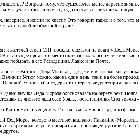
 излишества? Вопреки тому, что существуют менее дорогие зимни
 таком случае, стоит подумать, куда поехать на зимние каникул
х, наверное, и жизни не хватит. Это говорит также и о том, что 
естах в нашей необъятной стране.
ян и жителей стран СНГ поездки с детьми на родину Деда Мороза
В настоящее время это место получает хорошее туристическое ра
акже побывать в его Резиденции, Лавке и на Почте.
й центр «Вотчина Деда Мороза», где дети и взрослые могут пока
 Великий Устюг можно, как на один день, так и на более продо
е. Великий Устюг ещё и содержит интересные достопримечательн
к давно внучка Деда Мороза обосновалась на берегу реки Волга 
стоящая из чистого льда озер Урала, гостеприимная Снегурочка 
ей Костроме с посещением Ипатьевского монастыря, лосефермы 
ый Дед Мороз, которого местные называют Паккайне (Морозец). 
ть в спортивные игры и попариться в настоящей русской бане, п
е другое.