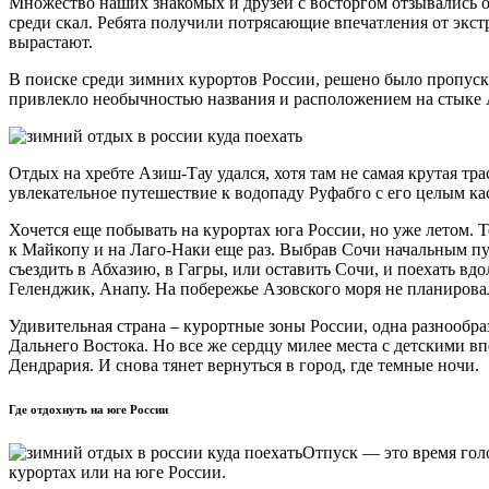
Множество наших знакомых и друзей с восторгом отзывались о 
среди скал. Ребята получили потрясающие впечатления от экс
вырастают.
В поиске среди зимних курортов России, решено было пропуска
привлекло необычностью названия и расположением на стыке 
Отдых на хребте Азиш-Тау удался, хотя там не самая крутая т
увлекательное путешествие к водопаду Руфабго с его целым ка
Хочется еще побывать на курортах юга России, но уже летом. 
к Майкопу и на Лаго-Наки еще раз. Выбрав Сочи начальным пу
съездить в Абхазию, в Гагры, или оставить Сочи, и поехать вд
Геленджик, Анапу. На побережье Азовского моря не планировал
Удивительная страна – курортные зоны России, одна разнообр
Дальнего Востока. Но все же сердцу милее места с детскими 
Дендрария. И снова тянет вернуться в город, где темные ночи.
Где отдохнуть на юге России
Отпуск — это время гол
курортах или на юге России.