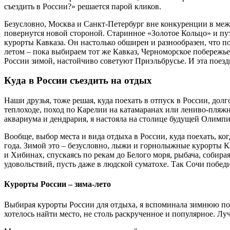
съездить в России?» решается парой кликов.
Безусловно, Москва и Санкт-Петербург вне конкуренции в межс
повернутся новой стороной. Старинное «Золотое Кольцо» и пут
курорты Кавказа. Он настолько обширен и разнообразен, что по
летом – пока выбираем тот же Кавказ, Черноморское побережье Р
России зимой, настойчиво советуют Приэльбрусье. И эта поез
Куда в России съездить на отдых
Наши друзья, тоже решая, куда поехать в отпуск в России, до
теплоходе, поход по Карелии на катамаранах или лениво-пляж
аквариума и дендрария, я настояла на столице будущей Олимпи
Вообще, выбор места и вида отдыха в России, куда поехать, ког
года. Зимой это – безусловно, лыжи и горнолыжные курорты Ка
и Хибинах, спускаясь по рекам до Белого моря, рыбача, собир
удовольствий, пусть даже в людской суматохе. Так Сочи победи
Курорты России – зима-лето
Выбирая курорты России для отдыха, я вспоминала зимнюю по
хотелось найти место, не столь раскрученное и популярное. Л