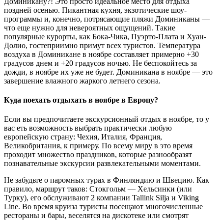
Доминикану?! Это просто идеальное место для отдыха
поздней осенью. Пикантная кухня, экзотические шоу-
программы и, конечно, потрясающие пляжи Доминиканы —
что еще нужно для невероятных ощущений. Такие
популярные курорты, как Бока-Чика, Пуэрто-Плата и Хуан-
Долио, гостеприимно примут всех туристов. Температура
воздуха в Доминикане в ноябре составляет примерно +30
градусов днем и +20 градусов ночью. Не беспокойтесь за
дожди, в ноябре их уже не будет. Доминикана в ноябре — это
завершение влажного жаркого летнего сезона.
Куда поехать отдыхать в ноябре в Европу?
Если вы предпочитаете экскурсионный отдых в ноябре, то у
вас еть возможность выбрать практически любую
европейскую страну: Чехия, Италия, Франция,
Великобритания, к примеру. По всему миру в это время
проходит множество праздников, которые разнообразят
познавательные экскурсии развлекательными моментами.
Не забудьте о паромных турах в Финляндию и Швецию. Как
правило, маршрут таков: Стокгольм — Хельсинки (или
Турку), его обслуживают 2 компании Tallink Silja и Viking
Line. Во время круиза туристы посещают многочисленные
рестораны и бары, веселятся на дискотеке или смотрят