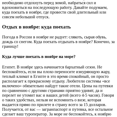
необходимо отдохнуть перед зимой, набраться сил и
вдохновиться на последующую работу. Давайте подумаем,
куда поехать в ноябре, где провести свой длительный или
совсем небольшой отпуск.
Отдых в ноябре: куда поехать
Погода в России в ноябре не радует: слякоть, сырая обувь,
дождь со снегом. Куда поехать отдыхать в ноябре? Конечно, за
границу!
Куда лучше поехать в ноябре на море?
Египет. В ноябре здесь начинается бархатный сезон. Не
беспокойтесь, если вы плохо переносите изнуряющую жару,
теплый климат в Египте в это время спокойный, он просто
располагает к прекрасному отдыху. Любители системы «все
включено» обязательно найдут такие отели. Цены на путевки
по сравнению с другими странами приятно удивят, да и
перелет не утомит вас и ваших детей (всего 4-5 часов). Говоря
о таких удобствах, нельзя не вспомнить о визе, которая
выдается прямо по прилете в страну всего за 15 долларов.
Получается, от вас — загранпаспорт и путевка, все остальное
сделает ваш туроператор. За море не беспокойтесь, к ноябрю