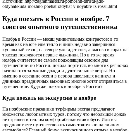
Источник: http://zagranmaster.ru/pomoshh-turistu/gde-
otdyhat/kuda-mozhno-poehat-otdyhat-v-noyabre-iz-rossii.html
Куда поехать в России в ноябре. 7
советов опытного путешественника
Ноябрь в России — месяц удивительных контрастов: в то
время как на юге еще тепло и лишь недавно завершился
купальный сезон, на севере уже идет снег, а высоко в горах на
трассах появляются первые лыжники. Но в то же время
ноябрь считается не самым подходящим сезоном для
путешествий по России: погода портится, во многих регионах
начинаются затяжные дожди и дуют сильные ветры. Но
именно в середине осени в период школьных каникул и
длинных праздничных выходных многие хотят отправиться в
путешествие. Куда же поехать в ноябре в России?
Куда поехать на экскурсию в ноябре
На ноябрьские праздники турфирмы всегда предлагают
множество любопытных туров, потому что небольшой дождь
не страшен в теплом комфортабельном автобусе. Или вы
предпочитаете путешествовать самостоятельно на личном
автомобиле? Главный бонус экскурсионного отдыха в ноябре