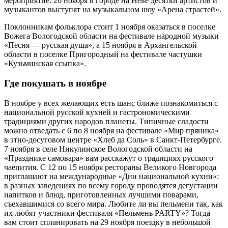
мероприятие: 26 ноября в городе на Неве десятки артистов и
музыкантов выступят на музыкальном шоу «Арена страстей».
Поклонникам фольклора стоит 1 ноября оказаться в поселке
Вожега Вологодской области на фестивале народной музыки
«Песня — русская душа», а 15 ноября в Архангельской
области в поселке Пригородный на фестивале частушки
«Кузьминская ссыпка».
Где покушать в ноябре
В ноябре у всех желающих есть шанс ближе познакомиться с
национальной русской кухней и гастрономическими
традициями других народов планеты. Типичные сладости
можно отведать с 6 по 8 ноября на фестивале «Мир пряника»
в этно-досуговом центре «Хлеб да Соль» в Санкт-Петербурге.
7 ноября в селе Никулинское Вологодской области на
«Празднике самовара» вам расскажут о традициях русского
чаепития. С 12 по 15 ноября рестораны Великого Новгорода
приглашают на международные «Дни национальной кухни»:
в разных заведениях по всему городу проводятся дегустации
напитков и блюд, приготовленных лучшими поварами,
съехавшимися со всего мира. Любите ли вы пельмени так, как
их любят участники фестиваля «Пельмень PARTY»? Тогда
вам стоит спланировать на 29 ноября поездку в небольшой