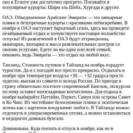
оно в Египте уже достаточно прогрето. Поезжайте в
популярные курорты: Шарм эль Шейх, Хургада и другие.
ОАЭ. Объединенные Арабские Эмираты — это шикарные
пляжи и безупречные курорты с красивыми небоскребами. В
ноябре в ОАЭ наступает бархатный сезон, здесь вы проведете
незабываемый отдых и почувствуете настоящее волшебство
отпуска! Из развлечений в ОАЭ будут аттракционы,
аквапарки, зоопарки и масса развлекательных центров со
своими услугами. Едете ли вы одни или всей семьей,
неважно, ведь Эмираты — это отдых на любой вкус.
Таиланд. Стоимость путевок в Тайланд на ноябрь порадует
туристов. Да и с погодой все просто прекрасно. Отдыхать в
ноябре при температуре воздуха +30 — +32 градуса просто
чудесно, выехав из слякоти и холода России. По приезде в
страну обязательно посетите современный Бангкок, экскурсия
по нему оставит неизгладимые впечатления. Для отдыха в
ноябре выбирайте Паттайю, Пхукет, Самуи или острова Самет
и Ко Чанг. Их чистейшие белоснежные пляжи и экзотическая
зелень как с картинок воодушевят любого. В Тайланде можно
отдохнуть в ультрасовременных отелях, а можно остановиться
в недорогих домиках-бунгало.
Доминикана. Куда поехать в отпуск в ноябре, как не в