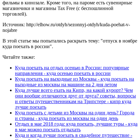
фильмы в кинозале. Кроме того, на пароме есть сувенирные
магазинчики и магазины Tax Free (с беспошлинной
торговлей).
Источник: http://elhow.ru/otdyh/sezonnyj-otdyh/kuda-poehat-v-
nojabre
В этой статье мы попытались раскрыть тему: "отпуск в ноябре
куда поехать в россии".
Читайте также:
Куда поехать на отдых осенью в России: популярные
направления - куда осенью поехать в россии
Куда поехать на выходные из Москвы - куда поехать на
выходные из москвы на машине на 2 дня летом
Куда лучше всего ехать на Кипр, на какой курорт? Чем
они вообще отличаются друг от друга? советы, вопросы
и ответы путешественникам на Трипстере - кипр куда
лучше поехать
Куда поехать с детьми из Москвы на один день? Города
и страны - куда поехать из москвы на один день
Отдых в мае 2018 года: куда поехать, лучшие туры - куда
в мае можно поехать отдыхать
Куда и когда лучше поехать в свадебное путешествие -