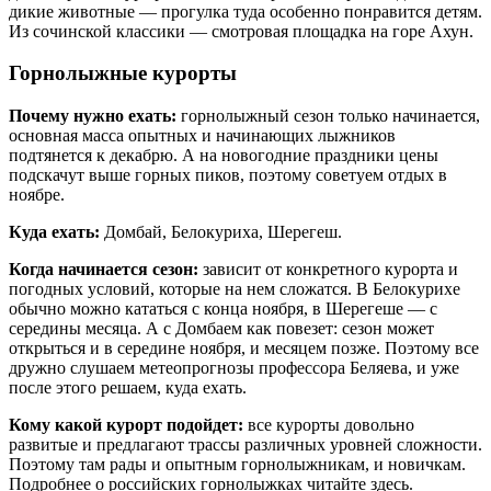
дикие животные — прогулка туда особенно понравится детям.
Из сочинской классики — смотровая площадка на горе Ахун.
Горнолыжные курорты
Почему нужно ехать:
горнолыжный сезон только начинается,
основная масса опытных и начинающих лыжников
подтянется к декабрю. А на новогодние праздники цены
подскачут выше горных пиков, поэтому советуем отдых в
ноябре.
Куда ехать:
Домбай, Белокуриха, Шерегеш.
Когда начинается сезон:
зависит от конкретного курорта и
погодных условий, которые на нем сложатся. В Белокурихе
обычно можно кататься с конца ноября, в Шерегеше — с
середины месяца. А с Домбаем как повезет: сезон может
открыться и в середине ноября, и месяцем позже. Поэтому все
дружно слушаем метеопрогнозы профессора Беляева, и уже
после этого решаем, куда ехать.
Кому какой курорт подойдет:
все курорты довольно
развитые и предлагают трассы различных уровней сложности.
Поэтому там рады и опытным горнолыжникам, и новичкам.
Подробнее о российских горнолыжках читайте здесь.