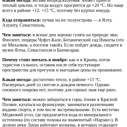
Какая погода:
весьма непредсказуемая. Может прийти
теплый циклон, и тогда воздух прогреется до +20 °С. Но чаще
всего в районе +12. +15 °С, поэтому без куртки никуда.
Куда
отправиться
:
лучше на юг полуострова — в Ялту,
Алушту, Севастополь.
Ч
ем заняться
:
в ясные дни хорошо гулять на природе: мыс
Фиолент, пещеры Чуфут-Кале, Ботанический сад Никиты (это
не Михалков, а поселок такой). Если пойдет дождь, сходите в
музеи Ялты, Севастополя и Бахчисарая.
Почему
стоит
по
ехать
в ноябре
:
как и в Крыму, поток
туристов схлынул, оставив после себя пустующие
пространства для прогулок и выгодные цены на проживание.
Какая погода:
достаточно тепло, в районе +15 °С.
Пасмурных дней со снегом и дождем немного. Однако
снежного покрова нет, поэтому для горных лыж еще рано.
Чем заняться:
можно забираться в горы, ближе к Красной
Поляне, кататься на фуникулере, заниматься различными
видами спорта, в том числе экстремальными. Есть местечко
Медвежий угол, где предлагается вода из минерального
источника (по составу похожа на знаменитый «Нарзан»). В
долине реки Лаура работают вольеры, в которых отдыхают