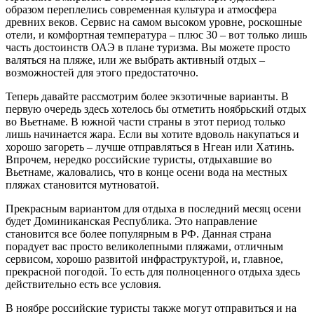
образом переплелись современная культура и атмосфера
древних веков. Сервис на самом высоком уровне, роскошные
отели, и комфортная температура – плюс 30 – вот только лишь
часть достоинств ОАЭ в плане туризма. Вы можете просто
валяться на пляже, или же выбрать активный отдых –
возможностей для этого предостаточно.
Теперь давайте рассмотрим более экзотичные варианты. В
первую очередь здесь хотелось бы отметить ноябрьский отдых
во Вьетнаме. В южной части страны в этот период только
лишь начинается жара. Если вы хотите вдоволь накупаться и
хорошо загореть – лучше отправляться в Нгеан или Хатинь.
Впрочем, нередко российские туристы, отдыхавшие во
Вьетнаме, жаловались, что в конце осени вода на местных
пляжах становится мутноватой.
Прекрасным вариантом для отдыха в последний месяц осени
будет Доминиканская Республика. Это направление
становится все более популярным в РФ. Данная страна
порадует вас просто великолепными пляжами, отличным
сервисом, хорошо развитой инфраструктурой, и, главное,
прекрасной погодой. То есть для полноценного отдыха здесь
действительно есть все условия.
В ноябре российские туристы также могут отправиться и на