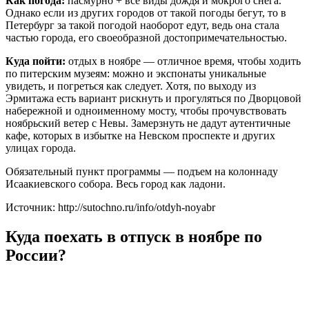
Как погода:
пасмурно + все виды дождя и мокрого снега.
Однако если из других городов от такой погоды бегут, то в
Петербург за такой погодой наоборот едут, ведь она стала
частью города, его своеобразной достопримечательностью.
Куда пойти:
отдых в ноябре — отличное время, чтобы ходить
по питерским музеям: можно и экспонаты уникальные
увидеть, и погреться как следует. Хотя, по выходу из
Эрмитажа есть вариант рискнуть и прогуляться по Дворцовой
набережной и одноименному мосту, чтобы прочувствовать
ноябрьский ветер с Невы. Замерзнуть не дадут аутентичные
кафе, которых в избытке на Невском проспекте и других
улицах города.
Обязательный пункт программы — подъем на колоннаду
Исаакиевского собора. Весь город как ладони.
Источник: http://sutochno.ru/info/otdyh-noyabr
Куда поехать в отпуск в ноябре по
России?