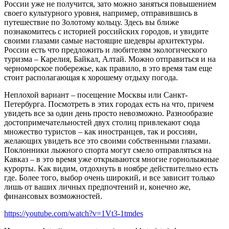
России уже не получится, зато можно заняться повышением
своего культурного уровня, например, отправившись в
путешествие по Золотому кольцу. Здесь вы ближе
познакомитесь с историей российских городов, и увидите
своими глазами самые настоящие шедевры архитектуры.
России есть что предложить и любителям экологического
туризма – Карелия, Байкал, Алтай. Можно отправиться и на
черноморское побережье, как правило, в это время там еще
стоит располагающая к хорошему отдыху погода.
Неплохой вариант – посещение Москвы или Санкт-
Петербурга. Посмотреть в этих городах есть на что, причем
увидеть все за один день просто невозможно. Разнообразие
достопримечательностей двух столиц привлекают сюда
множество туристов – как иностранцев, так и россиян,
желающих увидеть все это своими собственными глазами.
Поклонники лыжного спорта могут смело отправляться на
Кавказ – в это время уже открываются многие горнолыжные
курорты. Как видим, отдохнуть в ноябре действительно есть
где. Более того, выбор очень широкий, и все зависит только
лишь от ваших личных предпочтений и, конечно же,
финансовых возможностей.
https://youtube.com/watch?v=1Vt3-1tmdes