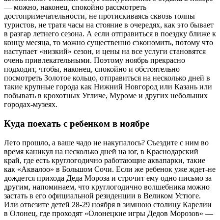
— можно, наконец, спокойно рассмотреть
достопримечательности, не протискиваясь сквозь толпы
туристов, не тратя часы на стояние в очередях, как это бывает
в разгар летнего сезона. А если отправиться в поездку ближе к
концу месяца, то можно существенно сэкономить, потому что
наступает «низкий» сезон, и цены на все услуги становятся
очень привлекательными. Поэтому ноябрь прекрасно
подходит, чтобы, наконец, спокойно и обстоятельно
посмотреть Золотое кольцо, отправиться на несколько дней в
такие крупные города как Нижний Новгород или Казань или
побывать в крохотных Угличе, Муроме и других небольших
городах-музеях.
Куда поехать с ребенком в ноябре
Лето прошло, а ваше чадо не накупалось? Съездите с ним во
время каникул на несколько дней на юг, в Краснодарский
край, где есть круглогодично работающие аквапарки, такие
как «Аквалоо» в Большом Сочи. Если же ребенок уже ждет-не
дождется прихода Деда Мороза и строчит ему одно письмо за
другим, напоминаем, что круглогодично волшебника можно
застать в его официальной резиденции в Великом Устюге.
Или отвезите детей 28-29 ноября в зимнюю столицу Карелии
в Олонец, где проходят «Олонецкие игры Дедов Морозов» —