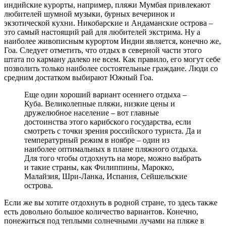
индийские курорты, например, пляжи Мумбая привлекают
любителей шумной музыки, бурных вечеринок и
экзотической кухни. Никобарские и Андаманские острова –
это самый настоящий рай для любителей экстрима. Ну а
наиболее живописным курортом Индии является, конечно же,
Гоа. Следует отметить, что отдых в северной части этого
штата по карману далеко не всем. Как правило, его могут себе
позволить только наиболее состоятельные граждане. Люди со
средним достатком выбирают Южный Гоа.
Еще один хороший вариант осеннего отдыха –
Куба. Великолепные пляжи, низкие цены и
дружелюбное население – вот главные
достоинства этого карибского государства, если
смотреть с точки зрения российского туриста. Да и
температурный режим в ноябре – один из
наиболее оптимальных в плане пляжного отдыха.
Для того чтобы отдохнуть на море, можно выбрать
и такие страны, как Филиппины, Марокко,
Малайзия, Шри-Ланка, Испания, Сейшельские
острова.
Если же вы хотите отдохнуть в родной стране, то здесь также
есть довольно большое количество вариантов. Конечно,
понежиться под теплыми солнечными лучами на пляже в