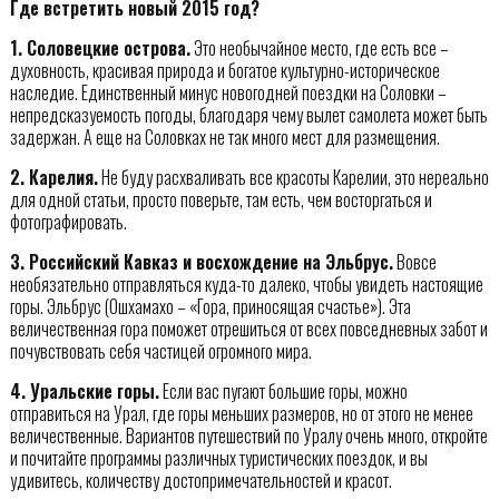
Где встретить новый 2015 год?
1. Соловецкие острова.
Это необычайное место, где есть все –
духовность, красивая природа и богатое культурно-историческое
наследие. Единственный минус новогодней поездки на Соловки –
непредсказуемость погоды, благодаря чему вылет самолета может быть
задержан. А еще на Соловках не так много мест для размещения.
2. Карелия.
Не буду расхваливать все красоты Карелии, это нереально
для одной статьи, просто поверьте, там есть, чем восторгаться и
фотографировать.
3. Российский Кавказ и восхождение на Эльбрус.
Вовсе
необязательно отправляться куда-то далеко, чтобы увидеть настоящие
горы. Эльбрус (Ошхамахо – «Гора, приносящая счастье»). Эта
величественная гора поможет отрешиться от всех повседневных забот и
почувствовать себя частицей огромного мира.
4. Уральские горы.
Если вас пугают большие горы, можно
отправиться на Урал, где горы меньших размеров, но от этого не менее
величественные. Вариантов путешествий по Уралу очень много, откройте
и почитайте программы различных туристических поездок, и вы
удивитесь, количеству достопримечательностей и красот.