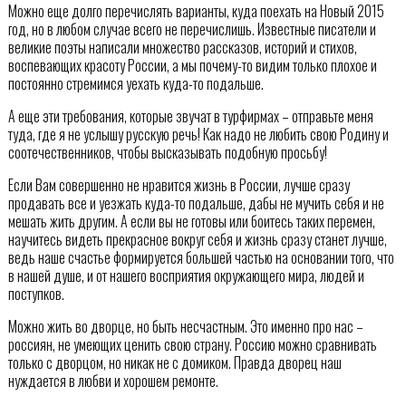
Можно еще долго перечислять варианты, куда поехать на Новый 2015
год, но в любом случае всего не перечислишь. Известные писатели и
великие поэты написали множество рассказов, историй и стихов,
воспевающих красоту России, а мы почему-то видим только плохое и
постоянно стремимся уехать куда-то подальше.
А еще эти требования, которые звучат в турфирмах – отправьте меня
туда, где я не услышу русскую речь! Как надо не любить свою Родину и
соотечественников, чтобы высказывать подобную просьбу!
Если Вам совершенно не нравится жизнь в России, лучше сразу
продавать все и уезжать куда-то подальше, дабы не мучить себя и не
мешать жить другим. А если вы не готовы или боитесь таких перемен,
научитесь видеть прекрасное вокруг себя и жизнь сразу станет лучше,
ведь наше счастье формируется большей частью на основании того, что
в нашей душе, и от нашего восприятия окружающего мира, людей и
поступков.
Можно жить во дворце, но быть несчастным. Это именно про нас –
россиян, не умеющих ценить свою страну. Россию можно сравнивать
только с дворцом, но никак не с домиком. Правда дворец наш
нуждается в любви и хорошем ремонте.