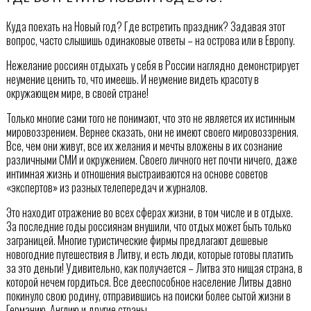
Куда поехать на Новый год? Где встретить праздник? Задавая этот
вопрос, часто слышишь одинаковые ответы – на острова или в Европу.
Нежелание россиян отдыхать у себя в России наглядно демонстрирует
неумение ценить то, что имеешь. И неумение видеть красоту в
окружающем мире, в своей стране!
Только многие сами того не понимают, что это не является их истинным
мировоззрением. Вернее сказать, они не имеют своего мировоззрения.
Все, чем они живут, все их желания и мечты вложены в их сознание
различными СМИ и окружением. Своего личного нет почти ничего, даже
интимная жизнь и отношения выстраиваются на основе советов
«экспертов» из разных телепередач и журналов.
Это находит отражение во всех сферах жизни, в том числе и в отдыхе.
За последние годы россиянам внушили, что отдых может быть только
заграницей. Многие туристические фирмы предлагают дешевые
новогодние путешествия в Литву, и есть люди, которые готовы платить
за это деньги! Удивительно, как получается – Литва это нищая страна, в
которой нечем гордиться. Все дееспособное население Литвы давно
покинуло свою родину, отправившись на поиски более сытой жизни в
Германию, Англию и другие страны.