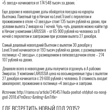
«5 звезд» начинаются от 174 548 тысяч за двоих.
Еще дороже в новогодние даты обойдется поездка на курорты
Вьетнама. Пакетный тур в Нячанг на Level.Travel с перелетом и
проживанием в отеле «3 звезды» стоит 135 тысяч рублей на двоих, при
условии вылета 2 января на 7 ночей. Чуть-чуть дешевле можно найти тур
в Нячанг у компании LARUSSIA – от 65 900 рублей на человека за 8
ночей с перелетом и завтраками при условии вылета 27 декабря.
Самый дешевый новогодний Вьетнам с вылетом 30 декабря у
Level.Travel начинается от 193 тысяч рублей на двоих, с размещением в
гостинице «2 звезды», с размещением в пятизвездочном отеле – 274
107 рублей на двоих.
Дешевле всего в новогодние даты получится отдохнуть в А рабских
Эмиратах. У компании LARUSSIA цена на восьмидневные туры с вылетом
27 декабря начинается с 29 600 рублей с человека. В стоимость входит
авиаперелет, проживание в гостинице «4 звезды» и завтраки.
Источник: http://riamo.ru/article/245457/kuda-poehat-otdyhat-na-novyj-
god-2018.xl?mDesc=&mImg=&mTitle=
ГДЕ ВСТРЕТИТЬ НОВЫЙ ГОД 2015?