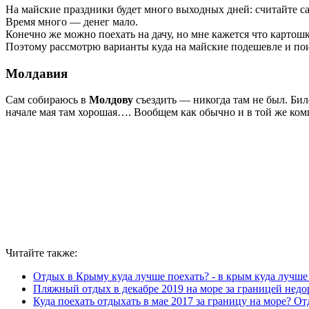
На майские праздники будет много выходных дней: считайте сами
Время много — денег мало.
Конечно же можно поехать на дачу, но мне кажется что карто
Поэтому рассмотрю варианты куда на майские подешевле и пои
Молдавия
Сам собираюсь в
Молдову
съездить — никогда там не был. Биле
начале мая там хорошая…. Вообщем как обычно и в той же комп
Читайте также:
Отдых в Крыму куда лучше поехать? - в крым куда лучше
Пляжный отдых в декабре 2019 на море за границей недор
Куда поехать отдыхать в мае 2017 за границу на море? От