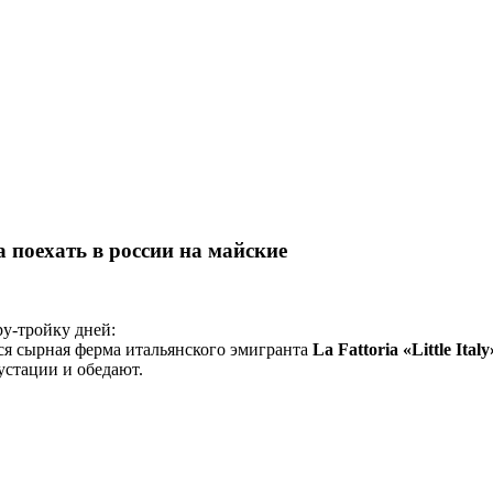
 поехать в россии на майские
у-тройку дней:
тся сырная ферма итальянского эмигранта
La Fattoria «Little Italy
густации и обедают.