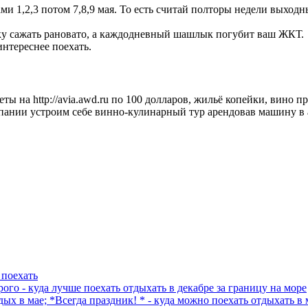
 1,2,3 потом 7,8,9 мая. То есть считай полторы недели выходных
шку сажать рановато, а каждодневный шашлык погубит ваш ЖКТ.
нтереснее поехать.
ты на http://avia.awd.ru по 100 долларов, жильё копейки, вино 
ании устроим себе винно-кулинарный тур арендовав машину в аэр
 поехать
ого - куда лучше поехать отдыхать в декабре за границу на море
дых в мае; *Всегда праздник! * - куда можно поехать отдыхать в 