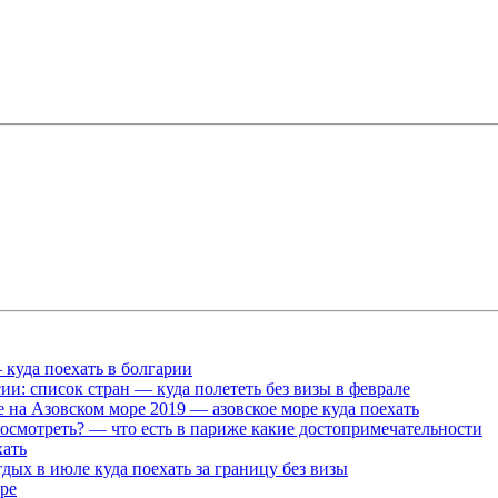
 куда поехать в болгарии
ии: список стран — куда полететь без визы в феврале
е на Азовском море 2019 — азовское море куда поехать
осмотреть? — что есть в париже какие достопримечательности
хать
тдых в июле куда поехать за границу без визы
ре