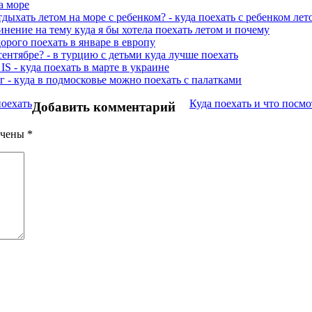
а море
тдыхать летом на море с ребенком? - куда поехать с ребенком лет
инение на тему куда я бы хотела поехать летом и почему
дорого поехать в январе в европу
сентябре? - в турцию с детьми куда лучше поехать
IS - куда поехать в марте в украине
г - куда в подмосковье можно поехать с палатками
оехать
Куда поехать и что посмо
Добавить комментарий
ечены
*