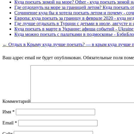
Куда поехать зимой на море? Other - куда поехать зимой н
Где отдохнуть на море за границей летом? Куда поехать о
Сочинение куда бы я хотела поехать летом и почему - соч
Европа: куда поехать за границу в феврале 2020 - куда не
Где лучше отдыхать в Турции с детьми в июле, августе и 
Куда поехать в марте в Украине: афиша событий - Ukraine 
Куда можно поехать с палатками в подмосковье - БэбиБло
← Отдых в Крыму куда лучше поехать? — в крым куда лучше п
Ваш адрес email не будет опубликован.
Обязательные поля пом
Комментарий
Имя
*
Email
*
Сайт