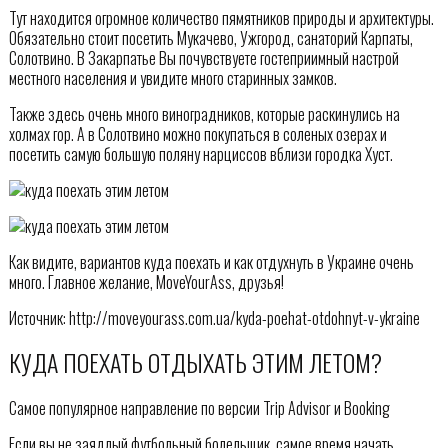
Тут находится огромное количество пямятников природы и архитектуры.
Обязательно стоит посетить Мукачево, Ужгород, санаторий Карпаты,
Солотвино. В Закарпатье Вы почувствуете гостеприимный настрой
местного населения и увидите много старинных замков.
Также здесь очень много виноградников, которые раскинулись на
холмах гор. А в Солотвино можно покупаться в соленых озерах и
посетить самую большую поляну нарциссов вблизи городка Хуст.
Как видите, вариантов куда поехать и как отдухнуть в Украине очень
много. Главное желание, MoveYourAss, друзья!
Источник: http://moveyourass.com.ua/kyda-poehat-otdohnyt-v-ykraine
КУДА ПОЕХАТЬ ОТДЫХАТЬ ЭТИМ ЛЕТОМ?
Самое популярное направление по версии Trip Advisor и Booking
Если вы не заядлый футбольный болельщик, самое время начать