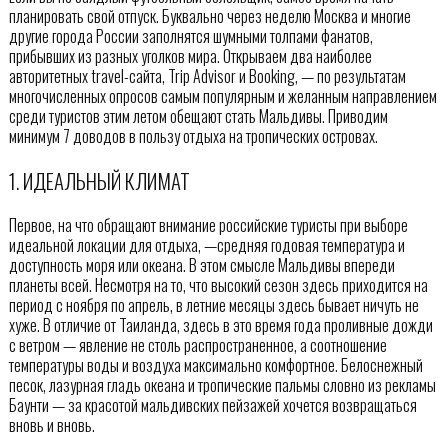
планировать свой отпуск. Буквально через неделю Москва и многие
другие города России заполнятся шумными толпами фанатов,
прибывших из разных уголков мира. Открываем два наиболее
авторитетных travel-сайта, Trip Advisor и Booking, — по результатам
многочисленных опросов самым популярным и желанным направлением
среди туристов этим летом обещают стать Мальдивы. Приводим
минимум 7 доводов в пользу отдыха на тропических островах.
1. ИДЕАЛЬНЫЙ КЛИМАТ
Первое, на что обращают внимание российские туристы при выборе
идеальной локации для отдыха, —средняя годовая температура и
доступность моря или океана. В этом смысле Мальдивы впереди
планеты всей. Несмотря на то, что высокий сезон здесь приходится на
период с ноября по апрель, в летние месяцы здесь бывает ничуть не
хуже. В отличие от Таиланда, здесь в это время года проливные дожди
с ветром — явление не столь распространенное, а соотношение
температуры воды и воздуха максимально комфортное. Белоснежный
песок, лазурная гладь океана и тропические пальмы словно из рекламы
Баунти — за красотой мальдивских пейзажей хочется возвращаться
вновь и вновь.