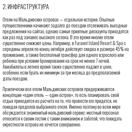
2. ИНФРАСТРУКТУРА
Отели на Мальдивских островах — отдельная история. Опытные
путешественники начинают задолго до поездки отслеживать выгодные
предложения на сайтах, однако самые приятные дискаунты приходятся
как раз под занавес высокого сезона. В это время многие отели
существенно снижают цены. Например, в Furaveri Island Resort & Spa с
середины апреля по конец октября действует скидка в размере 45% на
проживание, а также бесплатный трансфер для одного взрослого или
ребенка при условии бронирования на срок не менее 7 ночей.
Авиабилеты в летнее время также существенно падают в цене,
особенно если брать их минимум за три месяца до предполагаемой
даты поездки.
Практически все отели Мальдивских островов придерживаются
концепции «один отель — один остров», то есть планировать свой
отдых приходится из расчета на то, что провести его придется, не
покидая пределов выбранного отеля. Именно поэтому во всем мире
обсуждается знаменитый мальдивский сервис: местный персонал
относится к своим гостям с таким вниманием и заботой, что покидать
окрестности острова не хочется совершенно.