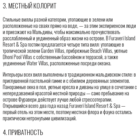
3. МЕСТНЫЙ КОЛОРИТ
Стильные виллы разной категории, утопающие в зелени или
расположенные на сваях прямо на воде, — за этим экспириенсом люди
и приезжают на Мальдивы, чтобы максимально прочувствовать
расслабленный и уединенный образ жизни на острове. В Furaveri Island
Resort & Spa гостям предлагается четыре типа вилл: утопающие в
тропической зелени Garden Villas, прибрежные Beach Villas, уютные
Dhoni Pool Villas с собственным бассейном и террасой, а также
уединенные Water Villas, расположенные посреди океана.
Интерьеры всех вилл выполнены в традиционном мальдивском стиле: в
приглушенной пастельной гамме и с обилием деревянных элементов.
Панорамные окна в пол, уютные кресла и диваны на улице в сочетании с
непередаваемой красотой местной природы — само пребывание на
острове Фуравери действует лучше любой стрессотерапии.
Открывшийся всего два года назад Furaveri Island Resort & Spa —
первый отель на этом месте, поэтому местная флора и фауна остались
практически нетронутыми цивилизаций.
4. ПРИВАТНОСТЬ