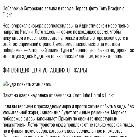
Побережье Которского залива в городе Пераст. Фото Tony Bracjun с
Flickr
Черногорская ривьера расположилась на Адриатическом море прямо
напротив Италии. Лето здесь — самое подходящее время, чтобы
искупаться в море, позагорать на пляже и забыть о городской суете в
этой гостеприимной стране. Самое живописное место на местном
побережье — Которский залив. Туры в Черногорию обычно недороги, так
что отпуск здесь будет не только расслабляющим, но и недорогим.
ФИНЛЯНДИЯ ДЛЯ УСТАВШИХ ОТ ЖАРЫ
Закат на озере недалеко от Кемиярви. Фото Juho Holmi с Flickr
Если вы терпимы к прохладному морю и просто хотите побыть у воды без
утомительной жары, Финляндия будет отличным решением. Морское
побережье здесь напоминает Юрмалу по своим температурным
показателям. Летом туристов сюда привлекают не только морская гладь,
но и финляндские озёра, которых здесь бесчисленное множество.
Полноценное лето в этой открытой для туристов стране начинается с