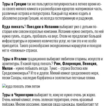
Туры в Грецию
так же пользуются популярностью в летнее время из-
за своего мягкого климата и разнообразия курортов: материковая часть,
различные острова и полуострова. Каждый год можно ездить в
абсолютно разную Грецию, но всегда гостеприимную и радужную.
Куда поехать
?
Поездки в Испанию
выбирают уже с детьми по-
старше или совсем взрослые компании. Испанию нужно смотреть, по ней
нужно гулять, ездить, пробовать на вкус. Отели не предлагают большой
инфраструктуры и огромного количества услуг, но там это и не особо
пригодится. Такого разнообразия экскурсионных маршрутов и походов
нет в «пляжных» странах.
Туры в Италию
традиционно выбирают любители старины, искусств и
архитектуры. В какой город поехать?
Рим, Флоренция, Венеция,
Милан
– нужно побывать везде. Тунис – страна Востока или
Средиземноморья? И то и другое. Мягкий климат средиземного моря,
пески Сахары, наследие Карфагена и золотистые песчаные пляжи.
Туры в Черногорию
выбирают те, кому не нужно очень уж жарко.
Очень мягкий климат, очень зеленая территория, очень красивый
пейзажи. Многие россияне, приехав сюда однажды, приобретают тут