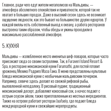
Главное, ради чего едут жители мегаполисов на Мальдивы, —
атмосфера абсолютного спокойствия и приватности, которой так не
хватает в больших городах. Даже в высокий сезон здесь не возникает
ощущение людности, как это бывает на большинстве других курортов. У
каждой виллы есть собственный выход к океану, а работа ресторанов
выстроена таким образом, чтобы обеды и ужины проходили в
максимально расслабленной атмосфере.
5. КУХНЯ
Мальдивы — излюбленное место именитых шеф-поваров, которые часто
приезжают сюда со своим гастролями. Так, в Furaveri Island Resort &
Spa, в ресторане мексиканской кухни Farumathi, для гостей готовит
уроженец Мехико Родриго Маза Гама. В меню представлены культовые
блюда мексиканской кухни с необычным мальдивским почерком.
Например, севиче здесь делают из свежей рифовой рыбы,
выловленной неподалеку. В рисовый пудинг, традиционный
мексиканский десерт, добавляют кокосовый сок, а начос подают с
острым соусом айоли, также приготовленным из местных ингредиентов.
Также на острове работает ресторан Jaafaeiy, где подают блюда
международной кухни и свежайшие морепродукты.