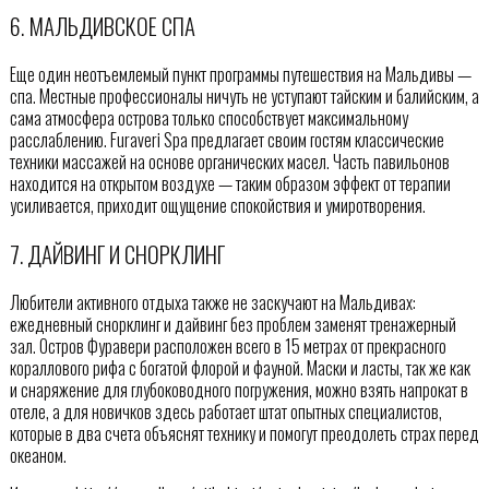
6. МАЛЬДИВСКОЕ СПА
Еще один неотъемлемый пункт программы путешествия на Мальдивы —
спа. Местные профессионалы ничуть не уступают тайским и балийским, а
сама атмосфера острова только способствует максимальному
расслаблению. Furaveri Spa предлагает своим гостям классические
техники массажей на основе органических масел. Часть павильонов
находится на открытом воздухе — таким образом эффект от терапии
усиливается, приходит ощущение спокойствия и умиротворения.
7. ДАЙВИНГ И СНОРКЛИНГ
Любители активного отдыха также не заскучают на Мальдивах:
ежедневный снорклинг и дайвинг без проблем заменят тренажерный
зал. Остров Фуравери расположен всего в 15 метрах от прекрасного
кораллового рифа с богатой флорой и фауной. Маски и ласты, так же как
и снаряжение для глубоководного погружения, можно взять напрокат в
отеле, а для новичков здесь работает штат опытных специалистов,
которые в два счета объяснят технику и помогут преодолеть страх перед
океаном.