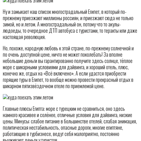
Ну и замыкает наш список многострадальный Египет, в который по-
прежнему приезжают миллионы россиян, и приезжают сюда не только
зимой, но и летом. А многострадальный он, потому что то акулы-
людоеды, то очередное ДТП автобуса с туристами, то теракты или даже
настоящая революция.
Но, похоже, народную любовь к этой стране, по-прежнему солнечной и
по очень доступной цене, ничто не может поколебать! За вполне
небольшие деньги вы гарантированно получите здесь солнце, тёплое
море с шикарными условиями для дайвинга, и хороший отель, плюс,
конечно же, отдых на «Всё включено». А если удастся приобрести
горящие туры в Египет, то вообще можно провести прекрасный отдых в
шикарном пятизвёздочном отеле по приемлемой цене.
Главные плюсы Египта: море с турецким не сравниться, оно здесь
намного красивее и солёнее, отличные условия для дайвинга, низкие
цены. Минусы: слабое питание в большинстве отелей, слабая анимация,
политическая нестабильность, опасные дороги, многие египтяне,
работающие в турбизнесе, ведут себя малоприятно, постоянно
выуживают деньги у туристов.