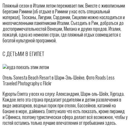
Пляжный сезон в Италии летом переживает пик. Вместе с живописными
берегами Римини (об отдыхе в Римини у нас есть специальный
материал), Тосканы, Лигурии, Сардинии, Сицилии можно насладиться и
многочисленными памятниками Италии. Съездить в Рим, добраться до
достопримечательностей Венеции, Милана и других городов. Италия,
пожалуй, одна из немногих стран, где пляжный отдых совмещается с
богатой культурной программой.
С ДЕТЬМИ В ЕГИПЕТ
Отель Sonesta Beach Resort в Шарм-Эль-Шейхе. Фото Roads Less
Traveled Photography с Flickr
Курорты Египта у всех на слуху: Александрия, Шарм-эль-Шейх, Хургада.
Каждое лето эта страна предагает родителям и детям развлечения в
виде аквапарков, водных горок при отелях, бассейнов, катаний на
банане в море, дайвинга. Египту мало что есть показать, кроме пирамид
и Сфинкса, поэтому туристическая сфера делает всё возможное, чтобы у
гостей остались только лучшие впечатления от пребывания здесь.