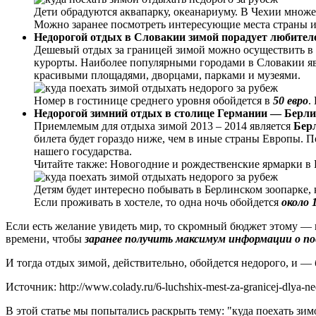
Дети обрадуются аквапарку, океанариуму. В Чехии множ
Можно заранее посмотреть интересующие места страны и
Недорогой отдых в Словакии зимой порадует любител
Дешевый отдых за границей зимой можно осуществить в
курорты. Наиболее популярными городами в Словакии яв
красивыми площадями, дворцами, парками и музеями.
Номер в гостинице среднего уровня обойдется в
50 евро
.
Недорогой зимний отдых в столице Германии — Берли
Приемлемым для отдыха зимой 2013 – 2014 является
Бер
билета будет гораздо ниже, чем в иные страны Европы. П
нашего государства.
Читайте также: Новогодние и рождественские ярмарки в
Детям будет интересно побывать в Берлинском зоопарке,
Если проживать в хостеле, то одна ночь обойдется
около 
Если есть желание увидеть мир, то скромный бюджет этому — н
времени, чтобы
заранее получить максимум информации о по
И тогда отдых зимой, действительно, обойдется недорого, и —
Источник: http://www.colady.ru/6-luchshix-mest-za-granicej-dlya-
В этой статье мы попытались раскрыть тему: "куда поехать зим