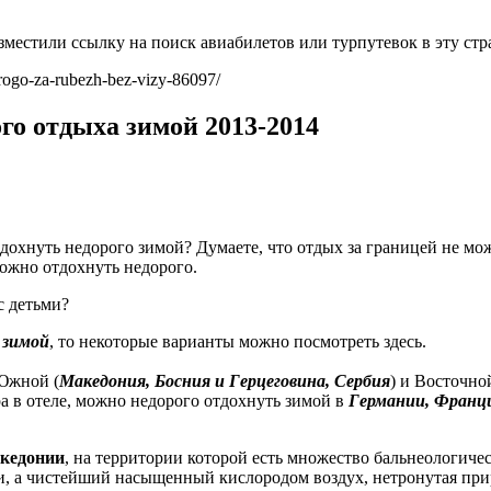
местили ссылку на поиск авиабилетов или турпутевок в эту стр
rogo-za-rubezh-bez-vizy-86097/
ого отдыха зимой 2013-2014
дохнуть недорого зимой? Думаете, что отдых за границей не мо
можно отдохнуть недорого.
с детьми?
 зимой
, то некоторые варианты можно посмотреть здесь.
Южной (
Македония, Босния и Герцеговина, Сербия
) и Восточно
а в отеле, можно недорого отдохнуть зимой в
Германии, Франц
кедонии
, на территории которой есть множество бальнеологиче
, а чистейший насыщенный кислородом воздух, нетронутая при