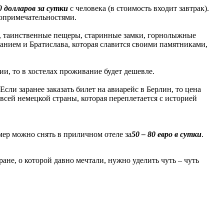
40 долларов за сутки
с человека (в стоимость входит завтрак).
топримечательностями.
да, таинственные пещеры, старинные замки, горнолыжные
нием и Братислава, которая славится своими памятниками,
ии, то в хостелах проживание будет дешевле.
ли заранее заказать билет на авиарейс в Берлин, то цена
всей немецкой страны, которая переплетается с историей
мер можно снять в приличном отеле за
50 – 80 евро в сутки
.
ане, о которой давно мечтали, нужно уделить чуть – чуть