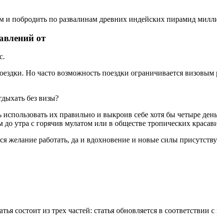
 и побродить по развалинам древних индейских пирамид миллио
авлений от
с.
оездки. Но часто возможность поездки ограничивается визовым 
тдыхать без визы?
ь использовать их правильно и выкроив себе хотя бы четыре ден
 до утра с горячив мулатом или в обществе тропических красав
ся желание работать, да и вдохновение и новые силы присутству
статья состоит из трех частей: статья обновляется в соответств