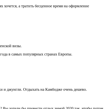
аях хочется, а тратить бесценное время на оформление
енской визы.
 года в самых популярных странах Европы.
рки и джунгли. Отдыхать на Камбодже очень дешево.
ы? Вы хотели бы провести отдых зимой 2020 так, чтобы потом