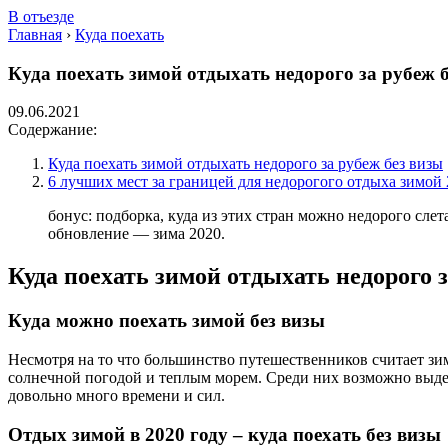
В отъезде
Главная
›
Куда поехать
Куда поехать зимой отдыхать недорого за рубеж б
09.06.2021
Содержание:
Куда поехать зимой отдыхать недорого за рубеж без визы
6 лучших мест за границей для недорогого отдыха зимой
бонус: подборка, куда из этих стран можно недорого слет
обновление — зима 2020.
Куда поехать зимой отдыхать недорого з
Куда можно поехать зимой без визы
Несмотря на то что большинство путешественников считает зи
солнечной погодой и теплым морем. Среди них возможно выдели
довольно много времени и сил.
Отдых зимой в 2020 году – куда поехать без визы