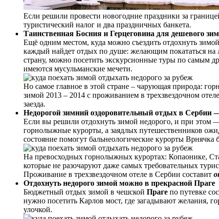
Если решили провести новогодние праздники за границе
туристический налог и два праздничных банкета.
Таинственная Босния и Герцеговина для дешевого зим
Ещё одним местом, куда можно съездить отдохнуть зимой
каждый найдет отдых по душе: желающим покататься на 
страну, можно посетить экскурсионные туры по самым др
имеются мусульманские мечети.
Но самое главное в этой стране – чарующая природа: горн
зимой 2013 – 2014 с проживанием в трехзвездочном отеле
заезда.
Недорогой зимний оздоровительный отдых в Сербии —
Если вы решили отдохнуть зимой недорого, и при этом —
горнолыжные курорты, а заядлых путешественников ожид
состояние помогут бальнеологические курорты Врнячка б
На превосходных горнолыжных курортах: Копаонике, Ст
которые не разочаруют даже самых требовательных турис
Проживание в трехзвездочном отеле в Сербии составит
о
Отдохнуть недорого зимой можно в прекрасной Праге
Бюджетный отдых зимой в чешской
Праге
по путевке со
нужно посетить Карлов мост, где загадывают желания, г
улочкой.