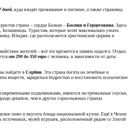
7 дней
, куда входят проживание и питание, а также страховка,
ристов страна – сердце Балкан –
Босния и Герцеговина
. Здесь
 Белашницы. Туристам, которые хотят максимально узнать
ника, Илидже, где располагаются христианские церкви и
койствие жителей – всё это врезается в память надолго. Отдых
дется
от 290 до 350 евро
с человека, в зависимости от даты
вы найдете в
Сербии
. Эта страна богата на лечебные и
на веществ, зарядиться бодростью и восстановить психическое
 современными подъемниками, имеются экстремальные спуски,
ораздо дешевле, чем в других горнолыжных странах
ешское пиво и вкусить блюда национальной кухни. Ещё в Чехии
х источниках, музей игрушек, расположенный рядом со Златой