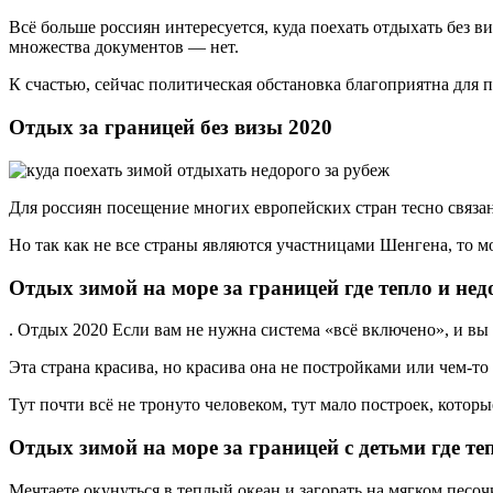
Всё больше россиян интересуется, куда поехать отдыхать без ви
множества документов — нет.
К счастью, сейчас политическая обстановка благоприятна для 
Отдых за границей без визы 2020
Для россиян посещение многих европейских стран тесно связа
Но так как не все страны являются участницами Шенгена, то м
Отдых зимой на море за границей где тепло и нед
. Отдых 2020 Если вам не нужна система «всё включено», и вы
Эта страна красива, но красива она не постройками или чем-то
Тут почти всё не тронуто человеком, тут мало построек, кото
Отдых зимой на море за границей с детьми где теп
Мечтаете окунуться в теплый океан и загорать на мягком песо