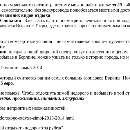
ество маленьких гостиниц, поэтому можно найти жилье
за 30 – 
 самостоятельно, без экскурсовода полюбоваться местными дос
ей зимних видов отдыха
Словакии
. Здесь есть на что посмотреть: великолепная приро
ляются Высокие Татры, где находятся горы с одноименным назва
 Если комфортные условия – не самое главное в вашем путешеств
не
лин
, предлагающий широкий спектр услуг по доступным ценам. Ес
обывав в Берлине, можно узнать не только историю города, но и 
 Германии зимой 2014
 который считается одним самых больших зоопарков Европы. Но
15 евро
.
е помеха. Чтобы отдохнуть зимой недорого и побывать в той стр
ездке, проживании, питании, экскурсиях
.
 без неприятных неожиданностей.
nedorogogo-otdyxa-zimoj-2013-2014.html
ой отдыхать недорого за рубеж".