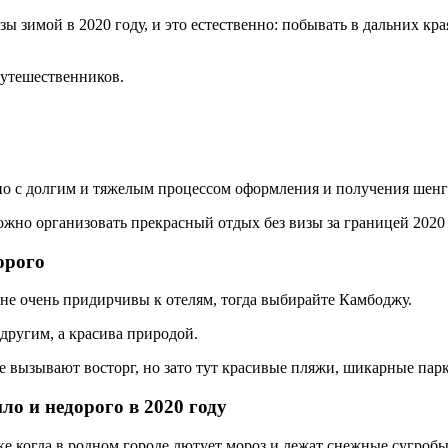
зы зимой в 2020 году, и это естественно: побывать в дальних кр
путешественников.
но с долгим и тяжелым процессом оформления и получения шенг
ожно организовать прекрасный отдых без визы за границей 2020
орого
 не очень придирчивы к отелям, тогда выбирайте Камбоджу.
 другим, а красива природой.
рые вызывают восторг, но зато тут красивые пляжи, шикарные па
ло и недорого в 2020 году
чке когда в родном городе лютует мороз и лежат снежные сугроб