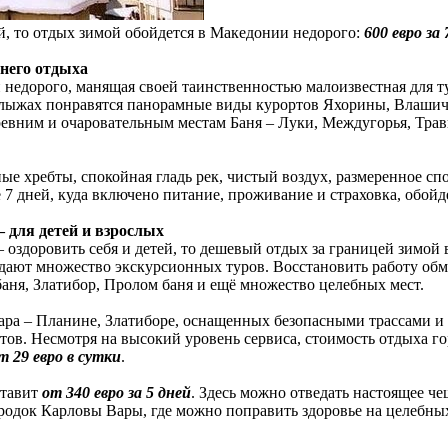
й, то отдых зимой обойдется в Македонии недорого:
600 евро за 
него отдыха
 недорого, манящая своей таинственностью малоизвестная для ту
лыжах понравятся панорамные виды курортов Яхорины, Влашич,
евним и очаровательным местам Баня – Луки, Междугорья, Трав
ые хребты, спокойная гладь рек, чистый воздух, размеренное спо
 7 дней, куда включено питание, проживание и страховка, обой
 для детей и взрослых
 оздоровить себя и детей, то дешевый отдых за границей зимой 
ают множество экскурсионных туров. Восстановить работу обме
аня, Златибор, Пролом баня и ещё множество целебных мест.
ара – Планине, Златиборе, оснащенных безопасными трассами и
тов. Несмотря на высокий уровень сервиса, стоимость отдыха г
т 29 евро в сутки
.
ставит
от 340 евро за 5 дней
. Здесь можно отведать настоящее ч
ородок Карловы Вары, где можно поправить здоровье на целебны