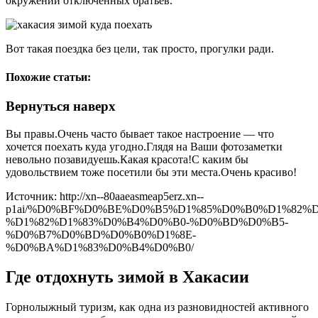
окружении отключенных братьев.
Вот такая поездка без цели, так просто, прогулки ради.
Похожие статьи:
Вернуться наверх
Вы правы.Очень часто бывает такое настроение — что
хочется поехать куда угодно.Глядя на Ваши фотозаметки
невольно позавидуешь.Какая красота!С каким бы
удовольствием тоже посетили бы эти места.Очень красиво!
Источник: http://xn--80aaeasmeap5erz.xn--
p1ai/%D0%BF%D0%BE%D0%B5%D1%85%D0%B0%D1%82%D
%D1%82%D1%83%D0%B4%D0%B0-%D0%BD%D0%B5-
%D0%B7%D0%BD%D0%B0%D1%8E-
%D0%BA%D1%83%D0%B4%D0%B0/
Где отдохнуть зимой в Хакасии
Горнолыжный туризм, как одна из разновидностей активного