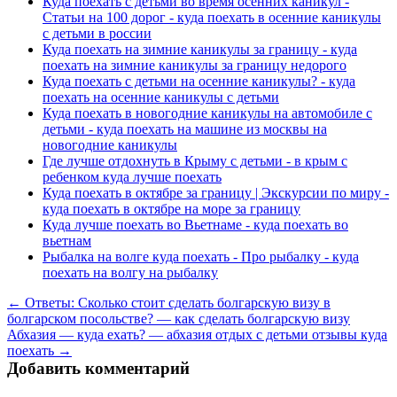
Куда поехать с детьми во время осенних каникул -
Статьи на 100 дорог - куда поехать в осенние каникулы
с детьми в россии
Куда поехать на зимние каникулы за границу - куда
поехать на зимние каникулы за границу недорого
Куда поехать с детьми на осенние каникулы? - куда
поехать на осенние каникулы с детьми
Куда поехать в новогодние каникулы на автомобиле с
детьми - куда поехать на машине из москвы на
новогодние каникулы
Где лучше отдохнуть в Крыму с детьми - в крым с
ребенком куда лучше поехать
Куда поехать в октябре за границу | Экскурсии по миру -
куда поехать в октябре на море за границу
Куда лучше поехать во Вьетнаме - куда поехать во
вьетнам
Рыбалка на волге куда поехать - Про рыбалку - куда
поехать на волгу на рыбалку
← Ответы: Сколько стоит сделать болгарскую визу в
болгарском посольстве? — как сделать болгарскую визу
Абхазия — куда ехать? — абхазия отдых с детьми отзывы куда
поехать →
Добавить комментарий