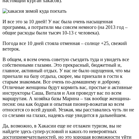
настоящий курган хакасов).
И все это за 10 дней! У нас была очень насыщенная
программа, а потратили мы совсем немного (на 2013 год –
общие расходы были тысяч 10-13 с человека).
Погода все 10 дней стояла отменная – солнце +25, свежий
ветерок.
В общем, я всем очень советую съездить туда и увидеть все
собственными глазами. Это прекрасный, бюджетный и,
главное, активный отдых. У нас не было ощущения, что мы
приехали на базу отдыха, скорее, мы приехали в гости к
старым знакомым. Все очень по-домашнему и доброму.
Отличные женщины будут кормить вас, простые и активные
инструкторы Саша, Виталя и Аня проведут вас по всем
маршрутам. А хозяйка базы Марина – так вообще женщина-
песня: она как бодрая и опытная пионер-вожатая ко всем
относится со всей душой. Уезжая, мы расставались чуть ли не
со слезами на глазах, надеясь еще увидится в дальнейшем.
Да, возможно, в Хакасии еще не отлажен туризм, вы не
найдете здесь супер-условий и каких-то невероятных
достопримечательностей, но это хорошая возможности уйти