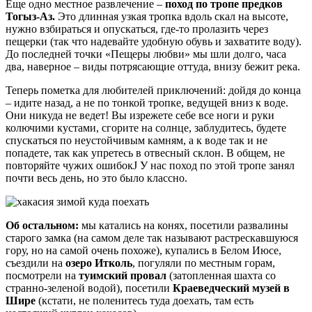
Еще одно местное развлечение –
поход по тропе предков
Тогыз-Аз.
Это длинная узкая тропка вдоль скал на высоте,
нужно взбираться и опускаться, где-то пролазить через
пещерки (так что надевайте удобную обувь и захватите воду).
До последней точки «Пещеры любви» мы шли долго, часа
два, наверное – виды потрясающие оттуда, внизу бежит река.
Теперь пометка для любителей приключений: дойдя до конца
– идите назад, а не по тонкой тропке, ведущей вниз к воде.
Они никуда не ведет! Вы изрежете себе все ноги и руки
колючими кустами, сгорите на солнце, заблудитесь, будете
спускаться по неустойчивым камням, а к воде так и не
попадете, так как упретесь в отвесный склон. В общем, не
повторяйте чужих ошибокJ У нас поход по этой тропе занял
почти весь день, но это было классно.
Об остальном:
мы катались на конях, посетили развалины
старого замка (на самом деле так называют растрескавшуюся
гору, но на самой очень похоже), купались в Белом Июсе,
съездили на
озеро Итколь
, погуляли по местным горам,
посмотрели на
туимский провал
(затопленная шахта со
странно-зеленой водой), посетили
Краеведческий музей в
Шире
(кстати, не поленитесь туда доехать, там есть