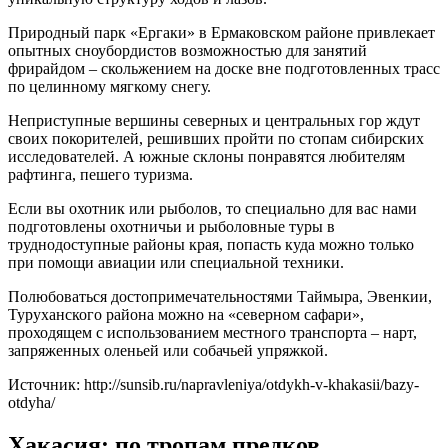
Природный парк «Ергаки» в Ермаковском районе привлекает
опытных сноубордистов возможностью для занятий
фрирайдом – скольжением на доске вне подготовленных трасс
по целинному мягкому снегу.
Неприступные вершины северных и центральных гор ждут
своих покорителей, решивших пройти по стопам сибирских
исследователей. А южные склоны понравятся любителям
рафтинга, пешего туризма.
Если вы охотник или рыболов, то специально для вас нами
подготовлены охотничьи и рыболовные туры в
труднодоступные районы края, попасть куда можно только
при помощи авиации или специальной техники.
Полюбоваться достопримечательностями Таймыра, Эвенкии,
Туруханского района можно на «северном сафари»,
проходящем с использованием местного транспорта – нарт,
запряженных оленьей или собачьей упряжкой.
Источник: http://sunsib.ru/napravleniya/otdykh-v-khakasii/bazy-
otdyha/
Хакасия: по тропам предков