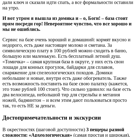
дали ключ и сказали идти спать, а все формальности оставили
на утро.
И вот утром я вышла из домика и – о, Боги! – база стоит
прям посреди гор! Невероятное чувство, что все хорошо и
мы не ошиблись.
Сервис на базе очень хороший и домашний: кормят вкусно и
недорого, есть даже настоящее молоко и сметана. За
символическую плату в 100 рублей можно сходить в баню,
большую или маленькую. Есть бесплатный летний душ.
«Томичка» – самая крупная база в округе, у них есть свои
лошади для конных прогулок, байдарки для сплавов,
снаряжение для спелеологических походов. Домики
небольшие и новые, внутри есть даже обогреватель. Также
есть возможность поставить на базе свою палатку (кажется,
это тоже рублей 100 стоит). Что сильно удивило: на базе есть
два велосипеда, небольшой тир для стрельбы и метания
ножей, бадминтон – и всем этим дают пользоваться просто
так, то есть НЕ за деньги.
Достопримечательности и экскурсии
В окрестностях (шаговой доступности)
3 пещеры разной
сложности:
«Археологическая»
(самая простая и широкая),