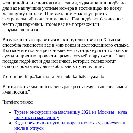
женщиной или с пожилыми людьми, туркомпании подберут
для вас наилучшие уютные номера в гостиницах по всему
маршрутку поездки. При желании можно устроить
экстремальный ночлег в машине. Гид подберет безопасное
место для парковки, чтобы вас не потревожили
злоумышленники.
Возможность отправиться в автопутешествия по Хакасия
способна перенести вас в мир покоя и долгожданного отдыха.
Вы сможете посмотреть новые места, отдохнуть от городской
суеты и приятно провести время с семьей и друзьями. Такая
поездка подойдет и для новичков, которые только хотят
освоить романтику автомобильных путешествий.
Источник: http://kamaran.ru/respublika-hakasiya/auto
В этой статье мы попытались раскрыть тему: "хакасия зимой
куда поехать".
Читайте также:
Туры и экскурсии на масленицу 2021 из Москвы - куда
поехать на масленицу
Куда поехать в отпуск на море в июле - куда поехать в
июле в отпуск