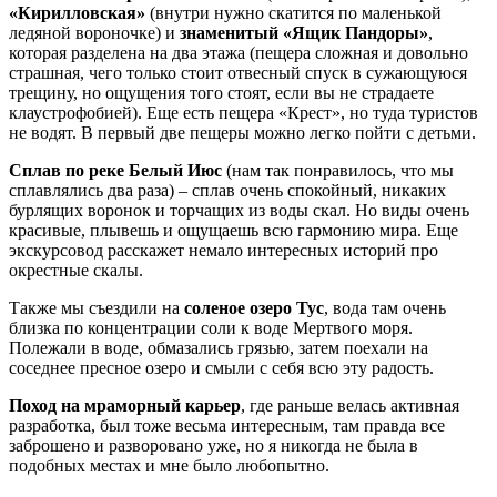
«Кирилловская»
(внутри нужно скатится по маленькой
ледяной вороночке) и
знаменитый «Ящик Пандоры»
,
которая разделена на два этажа (пещера сложная и довольно
страшная, чего только стоит отвесный спуск в сужающуюся
трещину, но ощущения того стоят, если вы не страдаете
клаустрофобией). Еще есть пещера «Крест», но туда туристов
не водят. В первый две пещеры можно легко пойти с детьми.
Сплав по реке Белый Июс
(нам так понравилось, что мы
сплавлялись два раза) – сплав очень спокойный, никаких
бурлящих воронок и торчащих из воды скал. Но виды очень
красивые, плывешь и ощущаешь всю гармонию мира. Еще
экскурсовод расскажет немало интересных историй про
окрестные скалы.
Также мы съездили на
соленое озеро Тус
, вода там очень
близка по концентрации соли к воде Мертвого моря.
Полежали в воде, обмазались грязью, затем поехали на
соседнее пресное озеро и смыли с себя всю эту радость.
Поход на мраморный карьер
, где раньше велась активная
разработка, был тоже весьма интересным, там правда все
заброшено и разворовано уже, но я никогда не была в
подобных местах и мне было любопытно.