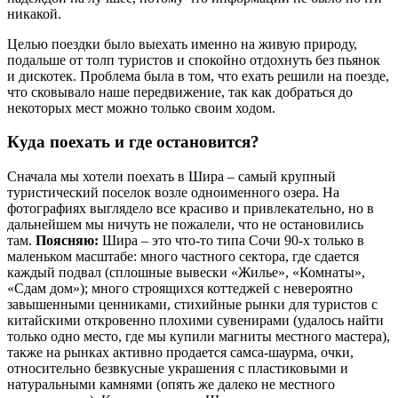
никакой.
Целью поездки было выехать именно на живую природу,
подальше от толп туристов и спокойно отдохнуть без пьянок
и дискотек. Проблема была в том, что ехать решили на поезде,
что сковывало наше передвижение, так как добраться до
некоторых мест можно только своим ходом.
Куда поехать и где остановится?
Сначала мы хотели поехать в Шира – самый крупный
туристический поселок возле одноименного озера. На
фотографиях выглядело все красиво и привлекательно, но в
дальнейшем мы ничуть не пожалели, что не остановились
там.
Поясняю:
Шира – это что-то типа Сочи 90-х только в
маленьком масштабе: много частного сектора, где сдается
каждый подвал (сплошные вывески «Жилье», «Комнаты»,
«Сдам дом»); много строящихся коттеджей с невероятно
завышенными ценниками, стихийные рынки для туристов с
китайскими откровенно плохими сувенирами (удалось найти
только одно место, где мы купили магниты местного мастера),
также на рынках активно продается самса-шаурма, очки,
относительно безвкусные украшения с пластиковыми и
натуральными камнями (опять же далеко не местного