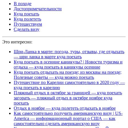
В походе
Достопримечательности
Куда поехать
Куда полететь
Путешествуем
Сделать визу
Это интересно:
Шри-Ланка в марте: погода, туры, отзывы, где отдыхать
— шри ланка в марте куда поехать
Куда поехать в осенние каникулы? | Новости туризма и
отдыха — куда поехать в каникулы осенние
Куда поехать отдыхать на поезде; из москвы на поезде;
Полезные советы — куда можно поехать
Путешествие по Карелии самостоятельно в 2020 году —
куда поехать в карелию
Пляжный отдых в октябре за границей — куда поехать
загорать — пляжный отдых в октябре ноябре куда
поехать
Отдых в ноябре — куда полететь отдыхать в ноябре
Как самостоятельно получить американскую визу | US-
America — информационный портал о США — как
самостоятельно сделать американскую визу