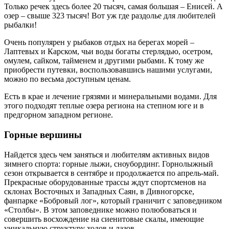
Только речек здесь более 20 тысяч, самая большая – Енисей. А
озер – свыше 323 тысяч! Вот уж где раздолье для любителей
рыбалки!
Очень популярен у рыбаков отдых на берегах морей –
Лаптевых и Карском, чьи воды богаты стерлядью, осетром,
омулем, сайком, тайменем и другими рыбами. К тому же
приобрести путевки, воспользовавшись нашими услугами,
можно по весьма доступным ценам.
Есть в крае и лечение грязями и минеральными водами. Для
этого подходят теплые озера региона на степном юге и в
предгорном западном регионе.
Горные вершины
Найдется здесь чем заняться и любителям активных видов
зимнего спорта: горные лыжи, сноубординг. Горнолыжный
сезон открывается в сентябре и продолжается по апрель-май.
Прекрасные оборудованные трассы ждут спортсменов на
склонах Восточных и Западных Саян, в Дивногорске,
фанпарке «Бобровый лог», который граничит с заповедником
«Столбы». В этом заповеднике можно полюбоваться и
совершить восхождение на сиенитовые скалы, имеющие
уникальную структуру ходов и лазов.