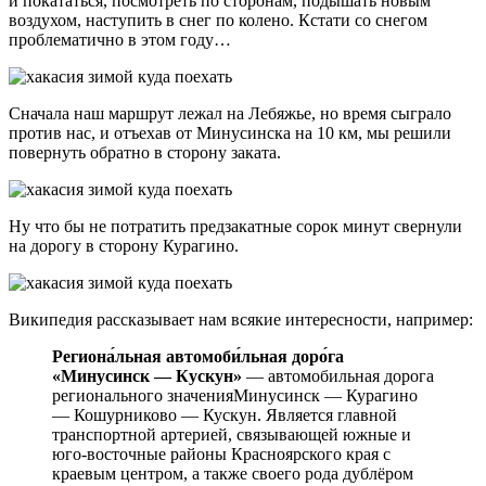
и покататься, посмотреть по сторонам, подышать новым
воздухом, наступить в снег по колено. Кстати со снегом
проблематично в этом году…
Сначала наш маршрут лежал на Лебяжье, но время сыграло
против нас, и отъехав от Минусинска на 10 км, мы решили
повернуть обратно в сторону заката.
Ну что бы не потратить предзакатные сорок минут свернули
на дорогу в сторону Курагино.
Википедия рассказывает нам всякие интересности, например:
Региона́льная автомоби́льная доро́га
«Минусинск — Кускун»
— автомобильная дорога
регионального значенияМинусинск — Курагино
— Кошурниково — Кускун. Является главной
транспортной артерией, связывающей южные и
юго-восточные районы Красноярского края с
краевым центром, а также своего рода дублёром