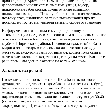
производства). Кроме того сама Шира навевает довольно
депрессивные мысли: серые пыльные улицы, мусор,
придорожные забегаловки, сомнительные компашки
подвыпивших парней. Не хочу обидеть никого из местных,
поэтому сразу извиняюсь за такие высказывания про их
поселок, но то, что мы увидели вызвало скорее отвращение.
На форуме drom.ru я нашла тему про прошедшую
автомобильную поездку в Хакасию и там были очень хорошие
отзывы про базу «Томичка», которая находилась в самой
глубине Ширинского района. Позвонила туда, хозяйка базы
Марина очень бодрым голосом сказала, что они нас ждут,
места есть, экскурсии сами организуют, кормят тоже сами и
даже возле поезда нас встретят и привезут на место. Вот и все
решилось – мы едем в Хакасию на базу «Томичка».
Хакасия, встречай!
Приехали мы ночью на вокзал в Шира (кстати, до этого
думали, что придется ехать до Абакана, а потом на автобусе),
было немного страшно и неуютно. Из толпы нас выловила
молодая девочка в спортивном костюме, усадила в девятку с
парнем-водителем и мы ехали по темноте и лесу минут 30-40
(скажу честно, в голову не самые лучшие мысли
закрадывались). Приехали на базу, там нам сразу на улице