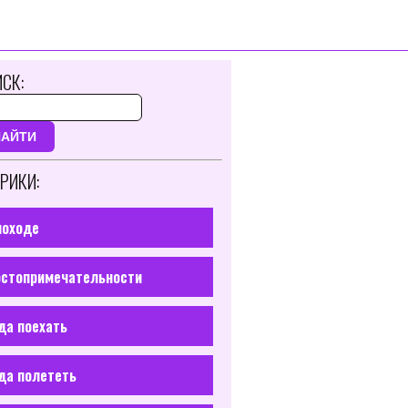
СК:
НАЙТИ
РИКИ:
походе
стопримечательности
да поехать
да полететь