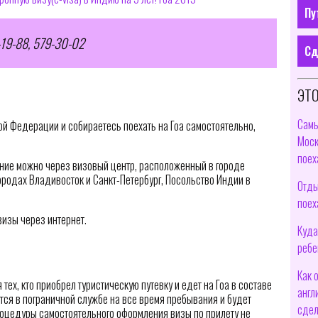
Пу
-19-88, 579-30-02
Сд
ЭТО
Самы
й Федерации и собираетесь поехать на Гоа самостоятельно,
Моск
поех
ние можно через визовый центр, расположенный в городе
городах Владивосток и Санкт-Петербург, Посольство Индии в
Отды
поех
изы через интернет.
Куда
ребе
Как 
 тех, кто приобрел туристическую путевку и едет на Гоа в составе
англ
ется в пограничной службе на все время пребывания и будет
сдел
роцедуры самостоятельного оформления визы по прилету не