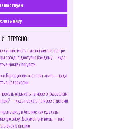
тешествуем
елать визу
 ИНТЕРЕСНО:
е лучшие места, где погулять в центре
вы сегодня доступно каждому — куда
ать в москву погулять
х в Белоруссии: это стоит знать — куда
ать в белоруссии
 поехать отдыхать на море с годовалым
нком? — куда поехать на море с детьми
открыть визу в Англию; как сделать
ийскую визу; Документы и визы — как
ать визу в англию