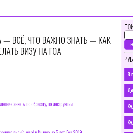
ПОИ
А — ВСЁ, ЧТО ВАЖНО ЗНАТЬ — КАК
ЛАТЬ ВИЗУ НА ГОА
РУБ
В 
До
лнение анкеты по образцу, по инструкции
Ку
Ку
онную визу(e-visa) в Индию на 5 лет! Гоа 2019