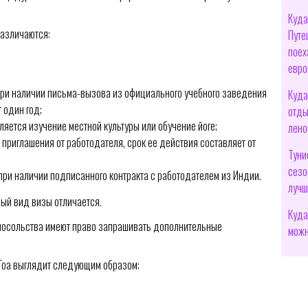
Куда
различаются:
Путе
поех
евро
при наличии письма-вызова из официального учебного заведения
Куда
 один год;
отды
ляется изучение местной культуры или обучение йоге;
лено
приглашения от работодателя, срок ее действия составляет от
Туни
сезо
 при наличии подписанного контракта с работодателем из Индии.
лучш
ый вид визы отличается.
Куда
посольства имеют право запрашивать дополнительные
можн
 Гоа выглядит следующим образом: