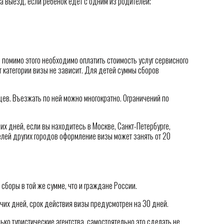
а выезд, если ребенок едет с одним из родителей;
 помимо этого необходимо оплатить стоимость услуг сервисного
т категории визы не зависит. Для детей суммы сборов
цев. Въезжать по ней можно многократно. Ограничений по
х дней, если вы находитесь в Москве, Санкт-Петербурге,
елей других городов оформление визы может занять от 20
сборы в той же сумме, что и граждане России.
чих дней, срок действия визы предусмотрен на 30 дней.
ко туристические агентства, самостоятельно это сделать не