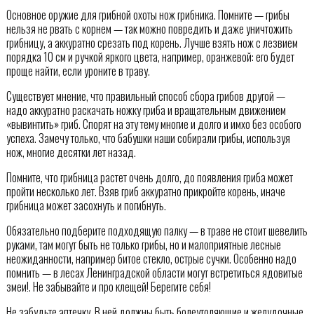
Основное оружие для грибной охоты нож грибника. Помните — грибы
нельзя не рвать с корнем — так можно повредить и даже уничтожить
грибницу, а аккуратно срезать под корень. Лучше взять нож с лезвием
порядка 10 см и ручкой яркого цвета, например, оранжевой: его будет
проще найти, если уроните в траву.
Существует мнение, что правильный способ сбора грибов другой —
надо аккуратно раскачать ножку гриба и вращательным движением
«вывинтить» гриб. Спорят на эту тему многие и долго и имхо без особого
успеха. Замечу только, что бабушки наши собирали грибы, используя
нож, многие десятки лет назад.
Помните, что грибница растет очень долго, до появления гриба может
пройти несколько лет. Взяв гриб аккуратно прикройте корень, иначе
грибница может засохнуть и погибнуть.
Обязательно подберите подходящую палку — в траве не стоит шевелить
руками, там могут быть не только грибы, но и малоприятные лесные
неожиданности, например битое стекло, острые сучки. Особенно надо
помнить — в лесах Ленинградской области могут встретиться ядовитые
змеи!. Не забывайте и про клещей! Берегите себя!
Не забудьте аптечку. В ней должны быть болеутоляющие и желудочные