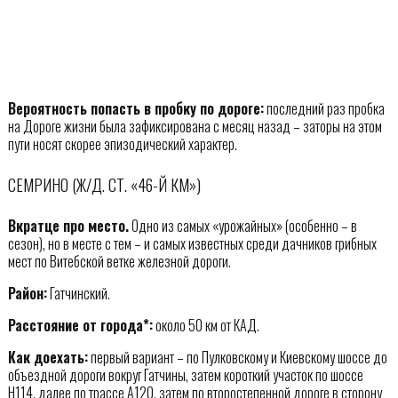
Вероятность попасть в пробку по дороге:
последний раз пробка
на Дороге жизни была зафиксирована с месяц назад – заторы на этом
пути носят скорее эпизодический характер.
СЕМРИНО (Ж/Д. СТ. «46-Й КМ»)
Вкратце про место.
Одно из самых «урожайных» (особенно – в
сезон), но в месте с тем – и самых известных среди дачников грибных
мест по Витебской ветке железной дороги.
Район:
Гатчинский.
Расстояние от города*:
около 50 км от КАД.
Как доехать:
первый вариант – по Пулковскому и Киевскому шоссе до
объездной дороги вокруг Гатчины, затем короткий участок по шоссе
Н114, далее по трассе А120, затем по второстепенной дороге в сторону