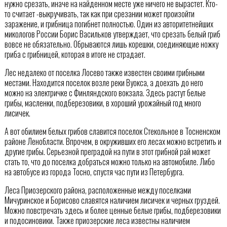
нужно срезать, иначе на найденном месте уже ничего не вырастет. Кто-
то считает -выкручивать, так как при срезании может произойти
заражение, и грибница погибнет полностью. Один из авторитетнейших
микологов России Борис Васильков утверждает, что срезать белый гриб
вовсе не обязательно. Обрываются лишь корешки, соединяющие ножку
гриба с грибницей, которая в итоге не страдает.
Лес недалеко от поселка Лосево также известен своими грибными
местами. Находится поселок возле реки Вуокса, а доехать до него
можно на электричке с Финляндского вокзала. Здесь растут белые
грибы, масленки, подберезовики, в хороший урожайный год много
лисичек.
А вот обилием белых грибов славится поселок Стекольное в Тосненском
районе Ленобласти. Впрочем, в окруживших его лесах можно встретить и
другие грибы. Серьезной преградой на пути в этот грибной рай может
стать то, что до поселка добраться можно только на автомобиле. Либо
на автобусе из города Тосно, спустя час пути из Петербурга.
Леса Приозерского района, расположенные между поселками
Мичуринское и Борисово славятся наличием лисичек и черных груздей.
Можно повстречать здесь и более ценные белые грибы, подберезовики
и подосиновики. Также приозерские леса известны наличием