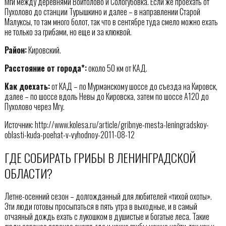
Мги между деревнями Войтолово и Сологубовка. Если же проехать от
Пухолово до станции Турышкино и далее – в направлении Старой
Малуксы, то там много болот, так что в сентябре туда смело можно ехать
не только за грибами, но еще и за клюквой.
Район:
Кировский.
Расстояние от города*:
около 50 км от КАД.
Как доехать:
от КАД – по Мурманскому шоссе до съезда на Кировск,
далее – по шоссе вдоль Невы до Кировска, затем по шоссе А120 до
Пухолово через Мгу.
Источник: http://www.kolesa.ru/article/gribnye-mesta-leningradskoy-
oblasti-kuda-poehat-v-vyhodnoy-2011-08-12
ГДЕ СОБИРАТЬ ГРИБЫ В ЛЕНИНГРАДСКОЙ
ОБЛАСТИ?
Летне-осенний сезон – долгожданный для любителей «тихой охоты».
Эти люди готовы просыпаться в пять утра в выходные, и в самый
отчаяный дождь ехать с лукошком в душистые и богатые леса. Такие