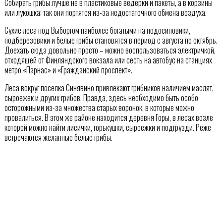
Собирать грибы лучше не в пластиковые ведерки и пакеты, а в корзины
или лукошка: так они портятся из-за недостаточного обмена воздуха.
Сухие леса под Выборгом наиболее богатыми на подосиновики,
подберезовики и белые грибы становятся в период с августа по октябрь.
Доехать сюда довольно просто – можно воспользоваться электричкой,
отходящей от Финляндского вокзала или сесть на автобус на станциях
метро «Парнас» и «Гражданский проспект».
Леса вокруг поселка Синявино привлекают грибников наличием маслят,
сыроежек и других грибов. Правда, здесь необходимо быть особо
осторожными из-за множества старых воронок, в которые можно
провалиться. В этом же районе находится деревня Горы, в лесах возле
которой можно найти лисички, горькушки, сыроежки и подгрузди. Реже
встречаются желанные белые грибы.