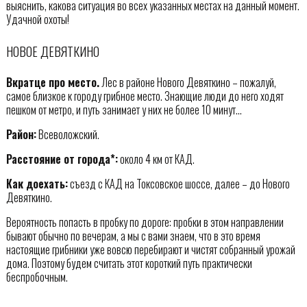
выяснить, какова ситуация во всех указанных местах на данный момент.
Удачной охоты!
НОВОЕ ДЕВЯТКИНО
Вкратце про место.
Лес в районе Нового Девяткино – пожалуй,
самое близкое к городу грибное место. Знающие люди до него ходят
пешком от метро, и путь занимает у них не более 10 минут…
Район:
Всеволожский.
Расстояние от города*:
около 4 км от КАД.
Как доехать:
съезд с КАД на Токсовское шоссе, далее – до Нового
Девяткино.
Вероятность попасть в пробку по дороге: пробки в этом направлении
бывают обычно по вечерам, а мы с вами знаем, что в это время
настоящие грибники уже вовсю перебирают и чистят собранный урожай
дома. Поэтому будем считать этот короткий путь практически
беспробочным.