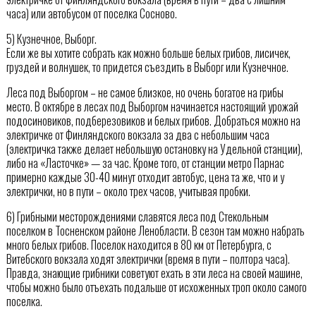
часа) или автобусом от поселка Сосново.
5) Кузнечное, Выборг.
Если же вы хотите собрать как можно больше белых грибов, лисичек,
груздей и волнушек, то придется съездить в Выборг или Кузнечное.
Леса под Выборгом – не самое близкое, но очень богатое на грибы
место. В октябре в лесах под Выборгом начинается настоящий урожай
подосиновиков, подберезовиков и белых грибов. Добраться можно на
электричке от Финляндского вокзала за два с небольшим часа
(электричка также делает небольшую остановку на Удельной станции),
либо на «Ласточке» — за час. Кроме того, от станции метро Парнас
примерно каждые 30-40 минут отходит автобус, цена та же, что и у
электрички, но в пути – около трех часов, учитывая пробки.
6) Грибными месторождениями славятся леса под Стекольным
поселком в Тосненском районе Ленобласти. В сезон там можно набрать
много белых грибов. Поселок находится в 80 км от Петербурга, с
Витебского вокзала ходят электрички (время в пути – полтора часа).
Правда, знающие грибники советуют ехать в эти леса на своей машине,
чтобы можно было отъехать подальше от исхоженных троп около самого
поселка.