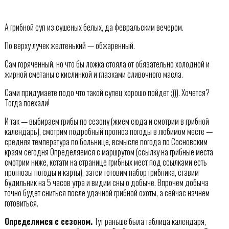
А грибной суп из сушеных белых, да февральским вечером.
По верху лучек желтенький — обжаренный.
Сам горяченный, но что бы ложка стояла от обязательно холодной и
жирной сметаны с кислинкой и глазками сливочного масла.
Сами придумаете подо что такой супец хорошо пойдет ;))). Хочется?
Тогда поехали!
И так — выбираем грибы по сезону (жмем сюда и смотрим в грибной
календарь), смотрим подробный прогноз погоды в любимом месте —
средняя температура по больнице, всмысле погода по Сосновским
краям сегодня Определяемся с маршрутом (ссылку на грибные места
смотрим ниже, кстати на странице грибных мест под ссылками есть
прогнозы погоды и карты), затем готовим набор грибника, ставим
будильник на 5 часов утра и видим сны о добыче. Впрочем добыча
точно будет сниться после удачной грибной охоты, а сейчас начнем
готовиться.
Определимся с сезоном.
Тут раньше была таблица календаря,