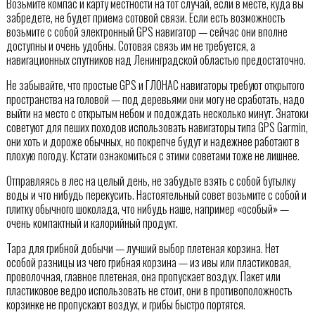
Возьмите компас и карту местности на тот случай, если в месте, куда вы
забредете, не будет приема сотовой связи. Если есть возможность
возьмите с собой электронный GPS навигатор — сейчас они вполне
доступны и очень удобны. Сотовая связь им не требуется, а
навигационных спутников над Ленинградской областью предостаточно.
Не забывайте, что простые GPS и ГЛОНАС навигаторы требуют открытого
пространства на головой — под деревьями они могу не сработать, надо
выйти на место с открытым небом и подождать несколько минут. Знатоки
советуют для пеших походов использовать навигаторы типа GPS Garmin,
они хоть и дороже обычных, но покрепче будут и надежнее работают в
плохую погоду. Кстати ознакомиться с этими советами тоже не лишнее.
Отправляясь в лес на целый день, не забудьте взять с собой бутылку
воды и что нибудь перекусить. Настоятельный совет возьмите с собой и
плитку обычного шоколада, что нибудь наше, например «особый» —
очень компактный и калорийный продукт.
Тара для грибной добычи — лучший выбор плетеная корзина. Нет
особой разницы из чего грибная корзина — из ивы или пластиковая,
проволочная, главное плетеная, она пропускает воздух. Пакет или
пластиковое ведро использовать не стоит, они в противоположность
корзинке не пропускают воздух, и грибы быстро портятся.