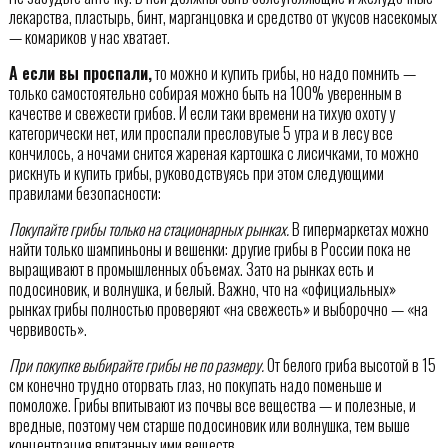
лекарства, пластырь, бинт, марганцовка и средство от укусов насекомых
— комариков у нас хватает.
А если вы проспали,
то можно и купить грибы, но надо помнить —
только самостоятельно собирая можно быть на 100% уверенным в
качестве и свежести грибов. И если таки времени на тихую охоту у
категорически нет, или проспали пресловутые 5 утра и в лесу все
кончилось, а ночами снится жареная картошка с лисичками, то можно
рискнуть и купить грибы, руководствуясь при этом следующими
правилами безопасности:
Покупайте грибы только на стационарных рынках.
В гипермаркетах можно
найти только шампиньоны и вешенки: другие грибы в России пока не
выращивают в промышленных объемах. Зато на рынках есть и
подосиновик, и волнушка, и белый. Важно, что на «официальных»
рынках грибы полностью проверяют «на свежесть» и выборочно — «на
червивость».
При покупке выбирайте грибы не по размеру.
От белого гриба высотой в 15
см конечно трудно оторвать глаз, но покупать надо поменьше и
помоложе. Грибы впитывают из почвы все вещества — и полезные, и
вредные, поэтому чем старше подосиновик или волнушка, тем выше
концентрация впитанных ими веществ.