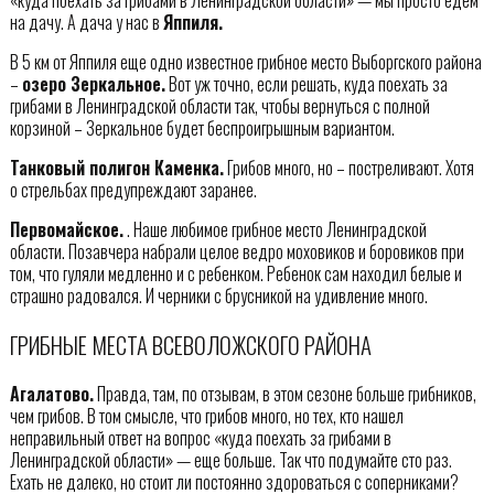
«куда поехать за грибами в Ленинградской области» — мы просто едем
на дачу. А дача у нас в
Яппиля.
В 5 км от Яппиля еще одно известное грибное место Выборгского района
–
озеро Зеркальное.
Вот уж точно, если решать, куда поехать за
грибами в Ленинградской области так, чтобы вернуться с полной
корзиной – Зеркальное будет беспроигрышным вариантом.
Танковый полигон Каменка.
Грибов много, но – постреливают. Хотя
о стрельбах предупреждают заранее.
Первомайское.
. Наше любимое грибное место Ленинградской
области. Позавчера набрали целое ведро моховиков и боровиков при
том, что гуляли медленно и с ребенком. Ребенок сам находил белые и
страшно радовался. И черники с брусникой на удивление много.
ГРИБНЫЕ МЕСТА ВСЕВОЛОЖСКОГО РАЙОНА
Агалатово.
Правда, там, по отзывам, в этом сезоне больше грибников,
чем грибов. В том смысле, что грибов много, но тех, кто нашел
неправильный ответ на вопрос «куда поехать за грибами в
Ленинградской области» — еще больше. Так что подумайте сто раз.
Ехать не далеко, но стоит ли постоянно здороваться с соперниками?