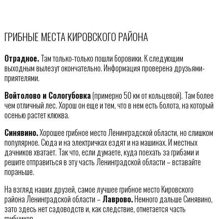
ГРИБНЫЕ МЕСТА КИРОВСКОГО РАЙОНА
Отрадное.
Там только-только пошли боровики. К следующим
выходным вылезут окончательно. Информация проверена друзьями-
приятелями.
Войтолово и Сологубовка
(примерно 50 км от кольцевой). Там более
чем отличный лес. Хорош он еще и тем, что в нем есть болота, на который
осенью растет клюква.
Синявино.
Хорошее грибное место Ленинградской области, но слишком
популярное. Сюда и на электричках ездят и на машинах. И местных
дачников хватает. Так что, если думаете, куда поехать за грибами и
решите отправиться в эту часть Ленинградской области – вставайте
пораньше.
На взгляд наших друзей, самое лучшее грибное место Кировского
района Ленинградской области –
Лаврово.
Немного дальше Синявино,
зато здесь нет садоводств и, как следствие, отметается часть
грибников.