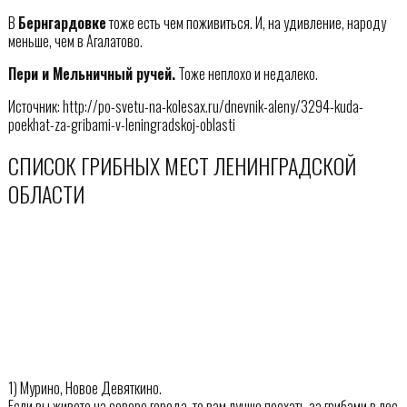
В
Бернгардовке
тоже есть чем поживиться. И, на удивление, народу
меньше, чем в Агалатово.
Пери и Мельничный ручей.
Тоже неплохо и недалеко.
Источник: http://po-svetu-na-kolesax.ru/dnevnik-aleny/3294-kuda-
poekhat-za-gribami-v-leningradskoj-oblasti
СПИСОК ГРИБНЫХ МЕСТ ЛЕНИНГРАДСКОЙ
ОБЛАСТИ
1) Мурино, Новое Девяткино.
Если вы живете на севере города, то вам лучше поехать за грибами в лес