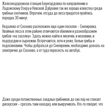
Железнодорожная станция Бернгардовка по направлению к
Ладожскому Озеру и Невской Дубровке так же хорошо известна среди
грибных охотников. Впрочем, отсуда до леса придется пройтись
порядка 30 минут.
Недалеко от Сосново расположен еще один поселок – Снегиревка.
Хвойные леса в этом районе отличаются обилием и разнообразием
грибов «на засолку». Здесь можно найти и лисички, и моховики, и
подгруздки и сыроежки. Встречаются, хотя и реже, белые грибы и
подосиновики. Чтобы добраться до Снегиревки, необходимо доехать на
электричке до Сосново, а от туда пересесть на автобус.
Даже среди потомственных заядлых грибников до сих пор не стихает
дискуссия – срезать таки находку, или выкручивать. Кто-то говорит, что