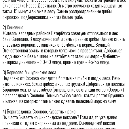
близ поселка Новое Девяткино. От метро регулярно ходят маршрутные
такси. 15 минут и вы уже в лесу. Самые распространенные грибы:
сыроежки, подберезовики, иногда белые грибы.
2) Синявино.
Жителям западных районов Петербурга советуем отправиться в лес
близ Синявино. В лесу можно найти самые разные грибы. Однако стоить
опасаться воронок, оставшихся от бомбежек в период Великой
Отечественной войны, в которые легко можно провалиться. Добраться
сюда можно и без машины, на автобусе от станции метро «Дыбенко»,
интервал движения – 30-60 минут, время в пути – 45-55 минут.
3) Борисово-Мичуринские леса.
Недалеко от Сосново находятся богатые на грибы и ягоды леса. Речь
идет о лисичках, белых грибах и черных груздях! Добраться до поселка
Борисово можно на автобусе (отправление со станции метро «Озерки»)
с пересадкой в Сосново. Помимо грибов здесь, кстати, растет брусника
и клюква, из которых потом можно сделать полезный морс на зиму.
4) Бернгардовка, Сосново, Курортный район.
Вы часто бываете на Финляндском вокзале? Если да, то уже давно
привыкли к людям с корзинами да ведрами. Финляндский вокзал
можно назвать местом сбора грибников-ягодников: именно отсюда