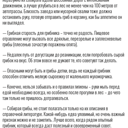
движением, а лучше углубиться в лес не менее чем на 100 метров от
автотрассы. Близость завода или мусорной свалки тоже должна
остановить руку, готовую отправить гриб в корзину, как бы аппетитно он
ни выглядел.
— Грибная старость для грибника – точно не радость. Пищевое
отравление могут вызвать все дряхлые, перезрелые и заплесневелые
грибы (плесенью зачастую поражены опята).
— Недалек путь от дегустации до реанимации, если попробовать сырой
грибок на вкус. Об этом вовсе не думают те, кто советуют так делать.
— Опасными могут быть и грибы-детки, ведь не каждый грибник
способен отличить мелкую сыроежку от маленького мухоморчика.
— Конечно, нельзя забывать и о правилах гигиены – руки мыть перед
едой необходимо всегда, но особенно после прогулки в лес – до чего
там только не пришлось дотрагиваться.
— Собирая грибы, не стоит полагаться только на их описания в
справочной литературе. Какой-нибудь едва уловимый, но очень важный
признак можно и не заметить. Лучше всего, когда рядом опытный
грибник, который всегда даст полезный и своевременный совет.