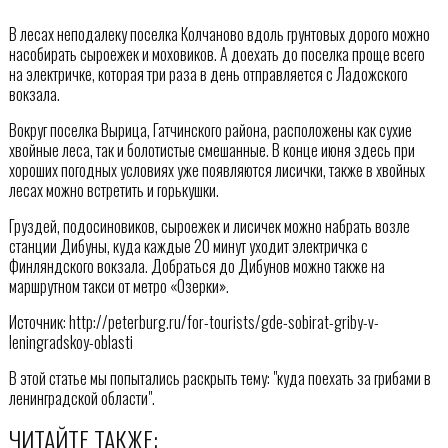
В лесах неподалеку поселка Колчаново вдоль грунтовых дорого можно
насобирать сыроежек и моховиков. А доехать до поселка проще всего
на электричке, которая три раза в день отправляется с Ладожского
вокзала.
Вокруг поселка Вырица, Гатчинского района, расположены как сухие
хвойные леса, так и болотистые смешанные. В конце июня здесь при
хороших погодных условиях уже появляются лисички, также в хвойных
лесах можно встретить и горькушки.
Груздей, подосиновиков, сыроежек и лисичек можно набрать возле
станции Дибуны, куда каждые 20 минут уходит электричка с
Финляндского вокзала. Добраться до Дибунов можно также на
маршрутном такси от метро «Озерки».
Источник: http://peterburg.ru/for-tourists/gde-sobirat-griby-v-
leningradskoy-oblasti
В этой статье мы попытались раскрыть тему: "куда поехать за грибами в
ленинградской области".
ЧИТАЙТЕ ТАКЖЕ: