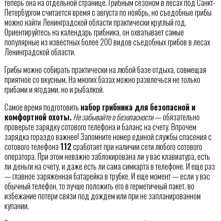
теперь она на отдельной странице. Грибным сезоном в лесах под Санкт-
Петербургом считается время с августа по ноябрь, но съедобные грибы
можно найти Ленинградской области практически круглый год.
Ориентируйтесь на календарь грибника, он охватывает самые
популярные из известных более 200 видов съедобных грибов в лесах
Ленинградской области.
Грибы можно собирать практически на любой базе отдыха, совмещая
приятное со вкусным. На многих базах можно развлечься не только
грибами и ягодами, но и рыбалкой.
Самое время подготовить
набор грибника для безопасной и
комфортной охоты.
Не забывайте о безопасности
— обязательно
проверьте зарядку сотового телефона и баланс на счету. Впрочем
зарядка гораздо важнее! Запомните номер единой службы спасения с
сотового телефона
112
сработает при наличии сети любого сотового
оператора. При этом неважно заблокирована ли у вас клавиатура, есть
ли деньги на счету, и даже есть ли сама симкарта в телефоне. И еще раз
— главное заряженная батарейка в трубке. И еще момент — если у вас
обычный телефон, то лучше положить его в герметичный пакет, во
избежание потери связи под дождем или при не запланированном
купании.