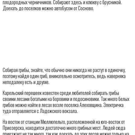
плодородных черничников. Собирают здесь и клюкву с брусникой.
Доехать до поселков можно автобусом от Сосново.
Собирая грибы, знайте, что обычно они никогда не растут в одиночку,
поэтому найдя один гриб, внимательно осмотритесь, ведь наверняка
неподалеку есть и другие.
Карельский перешеек известен среди любителей собирать грибы
своими лесами богатыми на боровики и подосиновики. Так много белых
грибов можно найти в лесах возле поселка Алеховщина. Электричка
туда отправляется с Ладожского вокзала.
На восток от станции Мюллюпельто, расположенной на юго-восток от
Приозерска, находится достаточно много грибных мест. Людей сюда
приезжает не так много, так как доехать до этих лесов можно только на