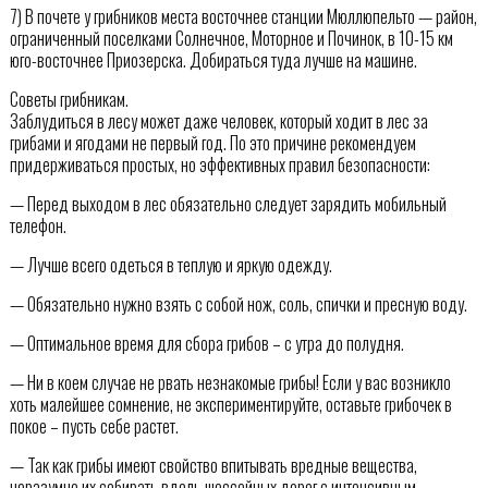
7) В почете у грибников места восточнее станции Мюллюпельто — район,
ограниченный поселками Солнечное, Моторное и Починок, в 10-15 км
юго-восточнее Приозерска. Добираться туда лучше на машине.
Советы грибникам.
Заблудиться в лесу может даже человек, который ходит в лес за
грибами и ягодами не первый год. По это причине рекомендуем
придерживаться простых, но эффективных правил безопасности:
— Перед выходом в лес обязательно следует зарядить мобильный
телефон.
— Лучше всего одеться в теплую и яркую одежду.
— Обязательно нужно взять с собой нож, соль, спички и пресную воду.
— Оптимальное время для сбора грибов – с утра до полудня.
— Ни в коем случае не рвать незнакомые грибы! Если у вас возникло
хоть малейшее сомнение, не экспериментируйте, оставьте грибочек в
покое – пусть себе растет.
— Так как грибы имеют свойство впитывать вредные вещества,
неразумно их собирать вдоль шоссейных дорог с интенсивным