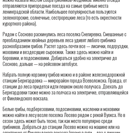
отправляются пригородные поезда на самые грибные места
ленинградской области. Наибольшее популярностью пользуются
зеленогорские, солнечные, сестрорецкие леса (то есть окрестности
курортного района).
Рядом с Сосново раскинулись леса поселка Снегиревка. Смешанные с
преобладанием хвойных деревьев леса удивят любого грибника
разнообразием грибов. Растет здесь почти все — лисички, подгруздки,
моховики и вездесущие сыроежки. Также здесь можно найти и
боровики, и подосиновики. Добираться удобно на электричке до
Сосново, дальше — на рейсовом автобусе.
Набрать полную корзинку грибов можно и в районе железнодорожной
станции Бернгардовка — микрорайон города Всеволожска. Правда, от
станции до леса придется идти пешком около получаса. Доехать до
Бернгардовки также можно за полчаса на электричке, отправляющейся
от Финляндского вокзала.
Белые грибы, подберезовики, подосиновики, масленки и моховики
можно найти в лесу возле поселка Лосево рядом с рекой Вуокса. Но в
сезон здесь может быть тесно, так как место популярно среди
грибников. Добраться до станции Лосево можно на машине или на
электричке от Финляндского вокзала (время в пути – два с лишним