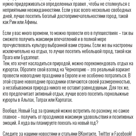
нужно придерживаться определенных правил , чтобы не столкнуться с
неприятными неожиданностями. Если у вас всего несколько свободных
дней, лучше посетить богатый достопримечательностями город, такой
как Рим или Афины.
Если у вас много времени, то можно провести его в путешествиях – так вы
сможете получить максимум впечатлений и в полной мере
прочувствовать культуру выбранной вами страны. Если же вы настроены
исключительно на отдых, то лучше посетить небольшой город, такой как
Прага или Будапешт.
Тем, кто хочет насладиться природой, можно порекомендовать отдых на
курортах. Обратите свой взгляд на Черногорию – это реальный вариант
провести новогодние праздники в Европе и не особенно потратиться. В
этой стране новогодние праздники отличаются своей размеренностью,
а незабываемая природа никого не оставит равнодушным. Для тех же,
кто предпочитает активный отдых, лучше всего посетить горнолыжные
курорты в Альпах, Татрах или Карпатах.
Вообще, Новый Год за границей можно встретить по разному, но самое
главное – получить от праздников максимум удовольствия и позитивных
эмоций. А куда вы планируете поехать на новый год?
Следите за нашими новостями и статьями ВКонтакте, Twitter и Facebook!