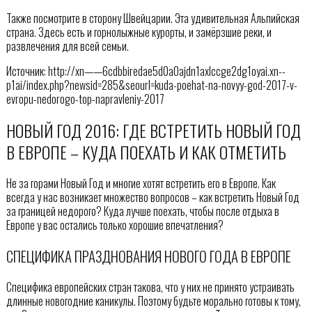
Также посмотрите в сторону Швейцарии. Эта удивительная Альпийская
страна. Здесь есть и горнолыжные курорты, и замёрзшие реки, и
развлечения для всей семьи.
Источник: http://xn——6cdbbiredae5d0a0ajdn1axlccge2dg1oyai.xn--
p1ai/index.php?newsid=285&seourl=kuda-poehat-na-novyy-god-2017-v-
evropu-nedorogo-top-napravleniy-2017
НОВЫЙ ГОД 2016: ГДЕ ВСТРЕТИТЬ НОВЫЙ ГОД
В ЕВРОПЕ – КУДА ПОЕХАТЬ И КАК ОТМЕТИТЬ
Не за горами Новый Год и многие хотят встретить его в Европе. Как
всегда у нас возникает множество вопросов – как встретить Новый Год
за границей недорого? Куда лучше поехать, чтобы после отдыха в
Европе у вас остались только хорошие впечатления?
СПЕЦИФИКА ПРАЗДНОВАНИЯ НОВОГО ГОДА В ЕВРОПЕ
Специфика европейских стран такова, что у них не принято устраивать
длинные новогодние каникулы. Поэтому будьте морально готовы к тому,