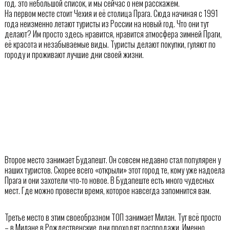
год. это небольшой список, и мы сейчас о нём расскажем.
На первом месте стоит Чехия и её столица Прага. Сюда начиная с 1991
года неизменно летают туристы из России на новый год. Что они тут
делают? Им просто здесь нравится, нравится атмосфера зимней Праги,
её красота и незабываемые виды. Туристы делают покупки, гуляют по
городу и проживают лучшие дни своей жизни.
Второе место занимает Будапешт. Он совсем недавно стал популярен у
наших туристов. Скорее всего «открыли» этот город те, кому уже надоела
Прага и они захотели что-то новое. В Будапеште есть много чудесных
мест. Где можно провести время, которое навсегда запомнится вам.
Третье место в этим своеобразном ТОП занимает Милан. Тут всё просто
– в Милане в Рождественские дни проходят распродажи. Именно