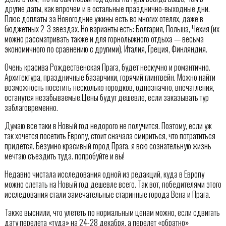
другие даты, как впрочем и в остальные празднично-выходные дни.
Плюс доплаты за Новогодние ужины есть во многих отелях, даже в
бюджетных 2-3 звездах. Но варианты есть: Болгария, Польша, Чехия (их
можно рассматривать также и для горнолыжного отдыха — весьма
экономичного по сравнению с другими), Италия, Греция, Финляндия.
Очень красива Рождественская Прага, будет нескучно и романтично.
Архитектура, праздничные базарчики, горячий глинтвейн. Можно найти
возможность посетить несколько городков, однозначно, впечатления,
останутся незабываемые.Цены будут дешевле, если заказывать тур
заблаговременно.
Думаю все таки в Новый год недорого не получится. Поэтому, если уж
так хочется посетить Европу, стоит сначала смириться, что потратиться
придется. Безумно красивый город Прага. я всю сознательную жизнь
мечтаю съездить туда. попробуйте и вы!
Недавно чистала исследования одной из редакций, куда в Европу
можно слетать на Новый год дешевле всего. Так вот, победителями этого
исследования стали замечательные старинные города Вена и Прага.
Также выснили, что улететь по нормальным ценам можно, если сдвигать
дату перелета «туда» на 24-28 декабря, а перелет «обратно»