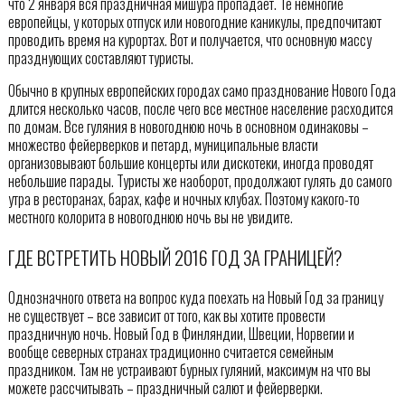
что 2 января вся праздничная мишура пропадает. Те немногие
европейцы, у которых отпуск или новогодние каникулы, предпочитают
проводить время на курортах. Вот и получается, что основную массу
празднующих составляют туристы.
Обычно в крупных европейских городах само празднование Нового Года
длится несколько часов, после чего все местное население расходится
по домам. Все гуляния в новогоднюю ночь в основном одинаковы –
множество фейерверков и петард, муниципальные власти
организовывают большие концерты или дискотеки, иногда проводят
небольшие парады. Туристы же наоборот, продолжают гулять до самого
утра в ресторанах, барах, кафе и ночных клубах. Поэтому какого-то
местного колорита в новогоднюю ночь вы не увидите.
ГДЕ ВСТРЕТИТЬ НОВЫЙ 2016 ГОД ЗА ГРАНИЦЕЙ?
Однозначного ответа на вопрос куда поехать на Новый Год за границу
не существует – все зависит от того, как вы хотите провести
праздничную ночь. Новый Год в Финляндии, Швеции, Норвегии и
вообще северных странах традиционно считается семейным
праздником. Там не устраивают бурных гуляний, максимум на что вы
можете рассчитывать – праздничный салют и фейерверки.