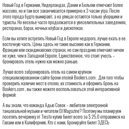
Новый Год в Германии, Нидерландах, Дании и Бельгии отмечают более
массово, но и там все заканчивается примерно к 3 часам утра. После
этого города будто вымирают, а на улицах остаются только уборщики и
туристы. Но веселье часто продолжается в увеселительных заведениях,
ресторанах, барах, ночных клубах и дискотеках.
Если вы хотите встретить Новый Год в Европе недорого, лучше ехать в ее
восточную часть. Цены здесь не такие высокие как в Германии,
Франции или скандинавских странах, но сам праздник отмечают ничем
не хуже, чем в Западной Европе. Единственное, что стоит учесть –
бронировать отель нужно как можно раньше.
Лучше всего забронировать отель на самом крупном
специализированном сайте брони отелей Bookers.com . Для того чтобы
проверить наличие мест в отелях, их стоимость и оформить бронь на
Bookers.com , вы также можете воспользоваться этой интерактивной
формой:
А вы знали, что команда Адью Совок – любители электронной
танцевальной музыки и читатели DJ Magazine? Поэтому мы планируем
посетить вечеринку от Tiesto купив билет всего за $ 25.0 отправимся на
Гаваии или в Калифорнию. Кто с нами, бронируйте билет ЗДЕСЬ