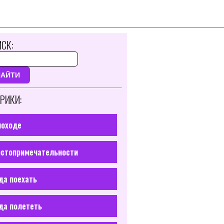
СК:
НАЙТИ
РИКИ:
походе
стопримечательности
да поехать
да полететь