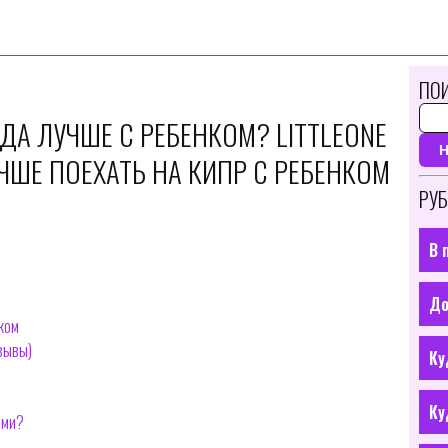
ПОИ
УДА ЛУЧШЕ С РЕБЕНКОМ? LITTLEONE
ЧШЕ ПОЕХАТЬ НА КИПР С РЕБЕНКОМ
РУБ
В 
До
ком
тзывы)
Ку
Ку
ьми?