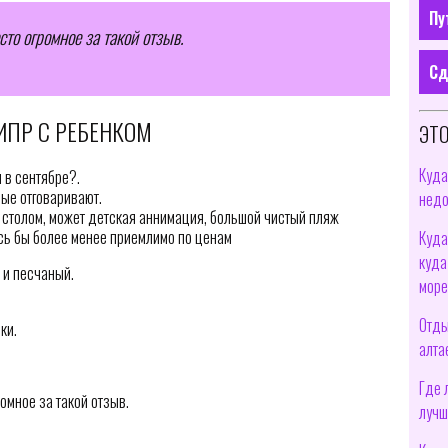
Пу
то огромное за такой отзыв.
Сд
ИПР С РЕБЕНКОМ
ЭТО
Куда
 в сентябре?.
рые отговаривают.
недо
 столом, может детская аннимация, большой чистый пляж
ось бы более менее приемлимо по ценам
Куда
куда
 и песчаный.
море
Отды
ки.
алта
Где 
омное за такой отзыв.
лучш