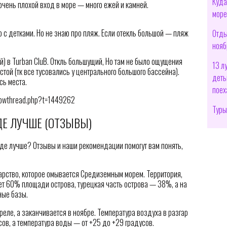
Куда
 очень плохой вход в море — много ежей и камней.
море
о с детками. Но не знаю про пляж. Если отекль большой — пляж
Отды
нояб
) в Turban CluB. Откль большущий, Но там не было ощущения
13 л
стой (тк все тусовались у центрального большого бассейна).
деть
сь места.
поех
showthread.php?t=1449262
Туры
ДЕ ЛУЧШЕ (ОТЗЫВЫ)
где лучше? Отзывы и наши рекомендации помогут вам понять,
арство, которое омывается Средиземным морем. Территория,
ет 60% площади острова, турецкая часть острова — 38%, а на
ые базы.
реле, а заканчивается в ноябре. Температура воздуха в разгар
сов, а температура воды — от +25 до +29 градусов.