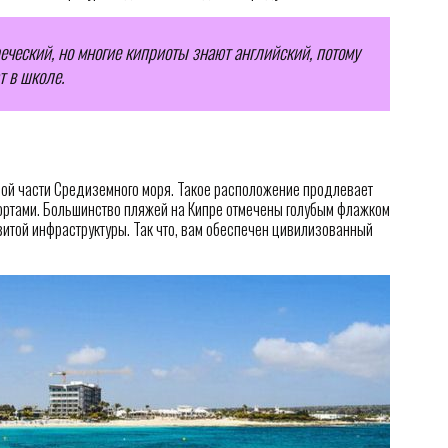
ческий, но многие киприоты знают английский, потому
т в школе.
лой части Средиземного моря. Такое расположение продлевает
ортами. Большинство пляжей на Кипре отмечены голубым флажком
витой инфраструктуры. Так что, вам обеспечен цивилизованный