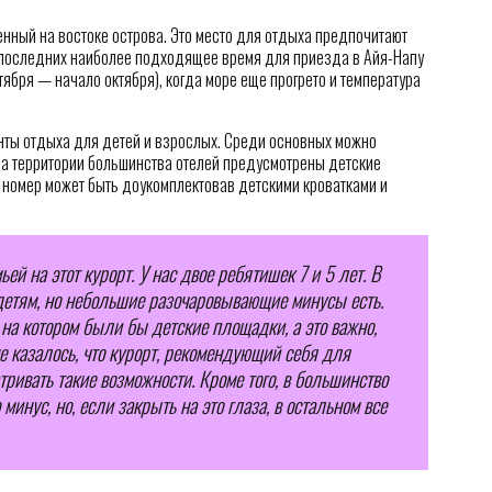
ный на востоке острова. Это место для отдыха предпочитают
я последних наиболее подходящее время для приезда в Айя-Напу
тября — начало октября), когда море еще прогрето и температура
нты отдыха для детей и взрослых. Среди основных можно
На территории большинства отелей предусмотрены детские
й номер может быть доукомплектовав детскими кроватками и
й на этот курорт. У нас двое ребятишек 7 и 5 лет. В
 детям, но небольшие разочаровывающие минусы есть.
 на котором были бы детские площадки, а это важно,
не казалось, что курорт, рекомендующий себя для
ривать такие возможности. Кроме того, в большинство
минус, но, если закрыть на это глаза, в остальном все