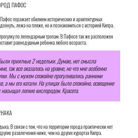
ОРОД ПАФОС
 Пафос поражает обилием исторических и архитектурных
дохнуть, лежа на пляже, но и познакомиться с историей Кипра.
прогулку по легендарным тропам. В Пафосе так же расположен
е оставит равнодушным ребенка любого возраста.
были приятные 2 недельки. Думаю, нет смысла
не, так все оказалось на уровне, но что мне особенно
улки. Мы с мужем спокойно прогуливались ранними
е, а мы его катали. На улицах было спокойно, освещение
х насыщал легкие кислородом. Красота.
РНАКА
ха. В связи с тем, что на территории города практически нет
другие развлечения ниже, чем на других курортах Кипра.