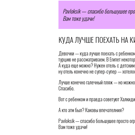
Pavloksik — спасибо большушее прос
Вам тоже удачи!
КУДА ЛУЧШЕ ПОЕХАТЬ НА К
Девочки — куда лучше поехать с ребенком
турцию не рассматриваем. В Египет некото
А куда еще можно? Нужен отель с детским
ну отель конечно не супер-супер — хотел
Лучше конечно галечный пляж — но можно
Спасибо.
Вот с ребенком и правда советуют Халкиди
А кто атм был? Каковы впечателния?
Pavloksik — спасибо большушее просто огр
Вам тоже удачи!