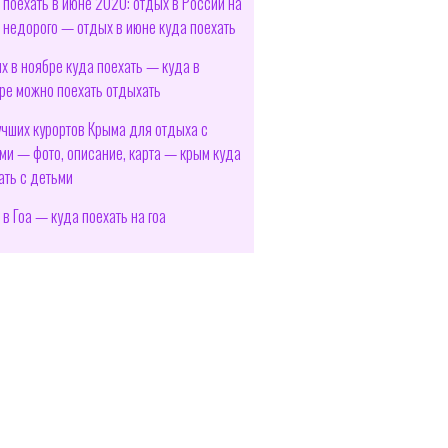
 поехать в июне 2020: отдых в России на
 недорого — отдых в июне куда поехать
х в ноябре куда поехать — куда в
ре можно поехать отдыхать
учших курортов Крыма для отдыха с
ми — фото, описание, карта — крым куда
ать с детьми
 в Гоа — куда поехать на гоа