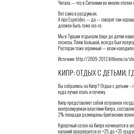
Читала — что в Ситониии во многих отелях
Вот сама в раздумьях.
А про Esperides — да — говорят там хорош
должен быть тоже ого-го.
Мы в Турции отдыхали (еще до детки нашей
тесноты. Пляж большой, всегда был полупу
Ресторан тоже огромный — всем находило
Источник: http://2009-2012.littleone.ru/
КИПР: ОТДЫХ С ДЕТЬМИ, Г
Вы собрались на Кипр? Отдых с детьми – 
куда лучше ехать и почему.
Кипр представляет собой островное госуд
контролируемая властями Кипра, составля
2% площади размещены британские военн
Курортный сезон на Кипре начинается в ап
купаний прогревается от +25 до +35 граду