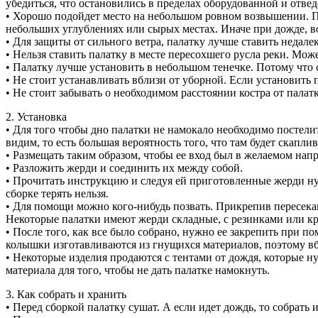
убедиться, что остановились в пределах оборудованной и отве
• Хорошо подойдет место на небольшом ровном возвышении. Пе
небольших углублениях или сырых местах. Иначе при дожде, вод
• Для защиты от сильного ветра, палатку лучше ставить недалек
• Нельзя ставить палатку в месте пересохшего русла реки. Мож
• Палатку лучше установить в небольшом тенечке. Потому что с
• Не стоит устанавливать вблизи от уборной. Если установить 
• Не стоит забывать о необходимом расстоянии костра от палатк
2. Установка
• Для того чтобы дно палатки не намокало необходимо постелит
видим, то есть большая вероятность того, что там будет скапли
• Размещать таким образом, чтобы ее вход был в желаемом нап
• Разложить жерди и соединить их между собой.
• Прочитать инструкцию и следуя ей приготовленные жерди нуж
сборке терять нельзя.
• Для помощи можно кого-нибудь позвать. Прикрепив пересека
Некоторые палатки имеют жерди складные, с резинками или к
• После того, как все было собрано, нужно ее закрепить при 
колышки изготавливаются из гнущихся материалов, поэтому вб
• Некоторые изделия продаются с тентами от дождя, которые ну
материала для того, чтобы не дать палатке намокнуть.
3. Как собрать и хранить
• Перед сборкой палатку сушат. А если идет дождь, то собрать 