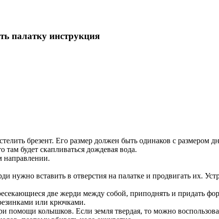
ть палатку инструкция
стелить брезент. Его размер должен быть одинаков с размером д
то там будет скапливаться дождевая вода.
м направлении.
ди нужно вставить в отверстия на палатке и продвигать их. Уст
ресекающиеся две жерди между собой, приподнять и придать фор
 резинками или крючками.
ь при помощи колышков. Если земля твердая, то можно воспользо