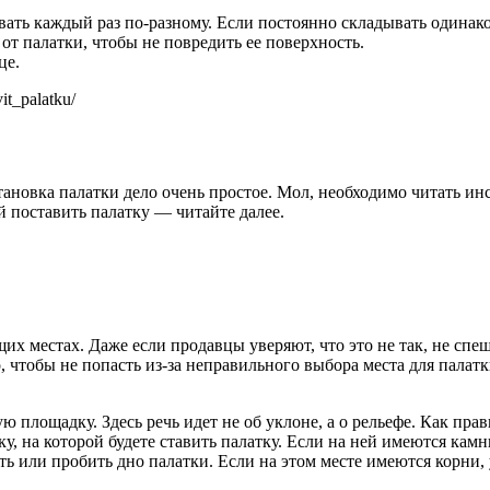
вать каждый раз по-разному. Если постоянно складывать одинако
т палатки, чтобы не повредить ее поверхность.
це.
it_palatku/
ановка палатки дело очень простое. Мол, необходимо читать инс
ий поставить палатку — читайте далее.
их местах. Даже если продавцы уверяют, что это не так, не спеш
о, чтобы не попасть из-за неправильного выбора места для палат
 площадку. Здесь речь идет не об уклоне, а о рельефе. Как прав
 на которой будете ставить палатку. Если на ней имеются камни
ть или пробить дно палатки. Если на этом месте имеются корни,