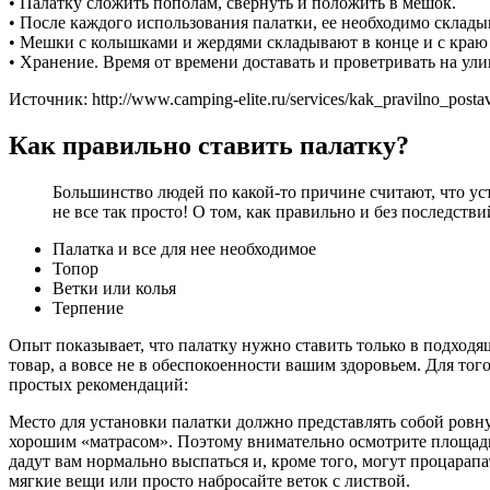
• Палатку сложить пополам, свернуть и положить в мешок.
• После каждого использования палатки, ее необходимо склады
• Мешки с колышками и жердями складывают в конце и с краю о
• Хранение. Время от времени доставать и проветривать на ули
Источник: http://www.camping-elite.ru/services/kak_pravilno_postav
Как правильно ставить палатку?
Большинство людей по какой-то причине считают, что уст
не все так просто! О том, как правильно и без последств
Палатка и все для нее необходимое
Топор
Ветки или колья
Терпение
Опыт показывает, что палатку нужно ставить только в подходящ
товар, а вовсе не в обеспокоенности вашим здоровьем. Для тог
простых рекомендаций:
Место для установки палатки должно представлять собой ровную
хорошим «матрасом». Поэтому внимательно осмотрите площадку,
дадут вам нормально выспаться и, кроме того, могут процарапа
мягкие вещи или просто набросайте веток с листвой.