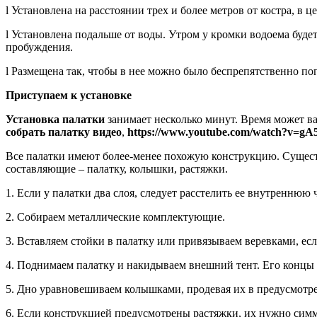
l Установлена на расстоянии трех и более метров от костра, в
l Установлена подальше от воды. Утром у кромки водоема будет
пробуждения.
l Размещена так, чтобы в нее можно было беспрепятственно поп
Приступаем к установке
Установка палатки
занимает несколько минут. Время может ва
собрать палатку видео
,
https://www.youtube.com/watch?v=g
Все палатки имеют более-менее похожую конструкцию. Сущес
составляющие – палатку, колышки, растяжки.
1. Если у палатки два слоя, следует расстелить ее внутреннюю 
2. Собираем металлические комплектующие.
3. Вставляем стойки в палатку или привязываем веревками, есл
4. Поднимаем палатку и накидываем внешний тент. Его концы 
5. Дно уравновешиваем колышками, продевая их в предусмотре
6. Если конструкцией предусмотрены растяжки, их нужно симм