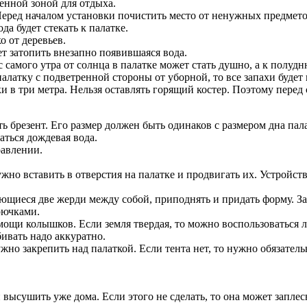
денной зоной для отдыха.
ред началом установки почистить место от ненужных предметов 
а будет стекать к палатке.
о от деревьев.
ет затопить внезапно появившаяся вода.
 самого утра от солнца в палатке может стать душно, а к полудн
палатку с подветренной стороны от уборной, то все запахи будет
и в три метра. Нельзя оставлять горящий костер. Поэтому перед 
ь брезент. Его размер должен быть одинаков с размером дна пал
ваться дождевая вода.
равлении.
но вставить в отверстия на палатке и продвигать их. Устройст
ющиеся две жерди между собой, приподнять и придать форму. За
рючками.
помощи колышков. Если земля твердая, то можно воспользоватьс
ивать надо аккуратно.
жно закрепить над палаткой. Если тента нет, то нужно обязател
и высушить уже дома. Если этого не сделать, то она может заплес