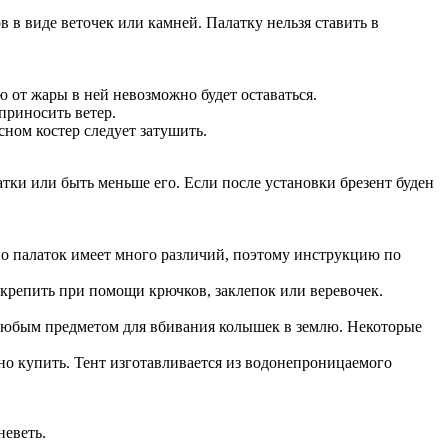
в виде веточек или камней. Палатку нельзя ставить в
ю от жары в ней невозможно будет оставаться.
 приносить ветер.
сном костер следует затушить.
атки или быть меньше его. Если после установки брезент буден
во палаток имеет много различий, поэтому инструкцию по
крепить при помощи крючков, заклепок или веревочек.
я любым предметом для вбивания колышек в землю. Некоторые
ьно купить. Тент изготавливается из водонепроницаемого
неветь.