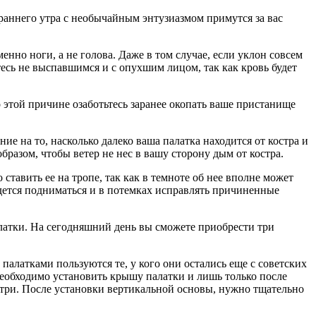
 раннего утра с необычайным энтузиазмом примутся за вас
енно ноги, а не голова. Даже в том случае, если уклон совсем
тесь не выспавшимся и с опухшим лицом, так как кровь будет
По этой причине озаботьтесь заранее окопать ваше пристанище
е на то, насколько далеко ваша палатка находится от костра и
образом, чтобы ветер не нес в вашу сторону дым от костра.
ставить ее на тропе, так как в темноте об нее вполне может
идется подниматься и в потемках исправлять причиненные
алатки. На сегодняшний день вы сможете приобрести три
 палатками пользуются те, у кого они остались еще с советских
необходимо установить крышу палатки и лишь только после
утри. После установки вертикальной основы, нужно тщательно