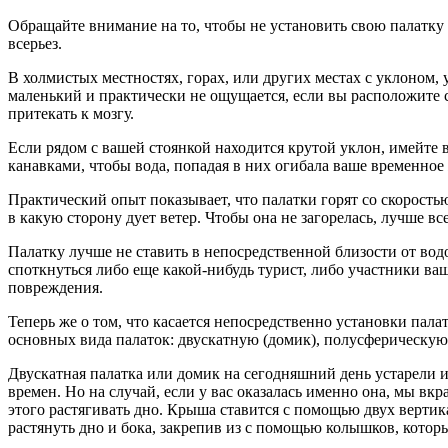
Обращайте внимание на то, чтобы не установить свою палатку 
всерьез.
В холмистых местностях, горах, или других местах с уклоном, 
маленький и практически не ощущается, если вы расположите св
притекать к мозгу.
Если рядом с вашей стоянкой находится крутой уклон, имейте в 
канавками, чтобы вода, попадая в них огибала ваше временно
Практический опыт показывает, что палатки горят со скоростью
в какую сторону дует ветер. Чтобы она не загорелась, лучше вс
Палатку лучше не ставить в непосредственной близости от водо
споткнуться либо еще какой-нибудь турист, либо участники ва
повреждения.
Теперь же о том, что касается непосредственно установки пал
основных вида палаток: двускатную (домик), полусферическую
Двускатная палатка или домик на сегодняшний день устарели и 
времен. Но на случай, если у вас оказалась именно она, мы в
этого растягивать дно. Крыша ставится с помощью двух вертик
растянуть дно и бока, закрепив из с помощью колышков, котор