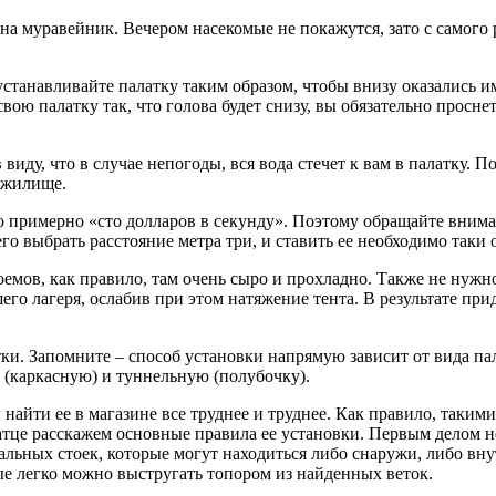
на муравейник. Вечером насекомые не покажутся, зато с самого
устанавливайте палатку таким образом, чтобы внизу оказались им
ою палатку так, что голова будет снизу, вы обязательно просне
виду, что в случае непогоды, вся вода стечет к вам в палатку. 
е жилище.
 примерно «сто долларов в секунду». Поэтому обращайте внимани
его выбрать расстояние метра три, и ставить ее необходимо таки 
емов, как правило, там очень сыро и прохладно. Также не нужно 
шего лагеря, ослабив при этом натяжение тента. В результате пр
атки. Запомните – способ установки напрямую зависит от вида п
 (каркасную) и туннельную (полубочку).
найти ее в магазине все труднее и труднее. Как правило, такими
кратце расскажем основные правила ее установки. Первым делом 
альных стоек, которые могут находиться либо снаружи, либо вн
ые легко можно выстругать топором из найденных веток.