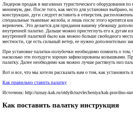
Лидером продаж в магазинах туристического оборудования по в
минимум, две. После того, как место для установки выбрано, на
конструкции, дуги следует вставить в отверстия, расположенн
специальные тканевые желоба, и лишь после этого крепятся кн
веревочек. Это делается для придания вашему убежищу дополни
внутренней палатке. Дальше можно пристегнуть его к дугам из
внутренней палаткой было как можно больше свободного места 
местности, где есть сильный ветер, ее нужно дополнительно 
При установке палатки-полубочки необходимо помнить о том, чт
насколько эти полудуги хорошо зафиксированы колышками. При
палатку. Далее необходимо как можно лучше растянуть низ пал
Вот и все, что мы хотели рассказать вам о том, как установит
Как правильно ставить палатку
Источник: http://uznay-kak.ru/otdyih/razvlecheniya/kak-pravilno-stav
Как поставить палатку инструкция