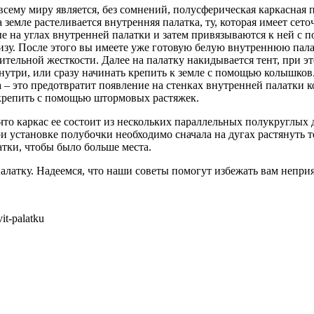
сему миру является, без сомнений, полусферическая каркасная п
 земле растеливается внутренняя палатка, ту, которая имеет сето
ые на углах внутренней палатки и затем привязываются к ней с
изу. После этого вы имеете уже готовую белую внутреннюю пала
тельной жесткости. Далее на палатку накидывается тент, при эт
нутри, или сразу начинать крепить к земле с помощью колышков
– это предотвратит появление на стенках внутренней палатки ко
закрепить с помощью штормовых растяжек.
о каркас ее состоит из нескольких параллельных полукруглых ду
 установке полубочки необходимо сначала на дугах растянуть т
атки, чтобы было больше места.
ь палатку. Надеемся, что наши советы помогут избежать вам непр
it-palatku