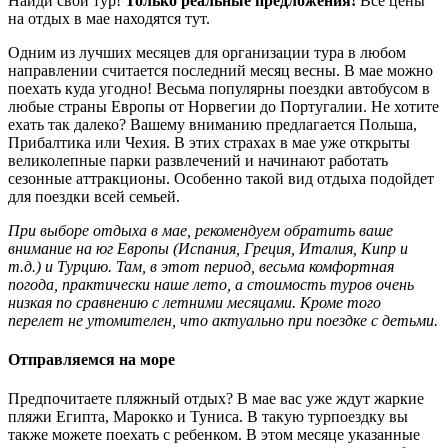
Найди свой тур!
Только реальные предложения!
Все цены
на отдых в мае находятся тут.
Одним из лучших месяцев для организации тура в любом
направлении считается последний месяц весны. В мае можно
поехать куда угодно! Весьма популярны поездки автобусом в
любые страны Европы от Норвегии до Португалии. Не хотите
ехать так далеко? Вашему вниманию предлагается Польша,
Прибалтика или Чехия. В этих страхах в мае уже открыты
великолепные парки развлечений и начинают работать
сезонные аттракционы. Особенно такой вид отдыха подойдет
для поездки всей семьей.
При выборе отдыха в мае, рекомендуем обратить ваше
внимание на юг Европы (Испания, Греция, Италия, Кипр и
т.д.) и Турцию. Там, в этот период, весьма комфортная
погода, практически наше лето, а стоимость туров очень
низкая по сравнению с летними месяцами. Кроме того
перелет не утомителен, что актуально при поездке с детьми.
Отправляемся на море
Предпочитаете пляжный отдых? В мае вас уже ждут жаркие
пляжи Египта, Марокко и Туниса. В такую турпоездку вы
также можете поехать с ребенком. В этом месяце указанные