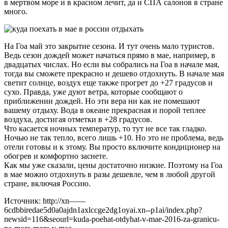
в мертвом море и в красном лечит, да и СПА салонов в стране
много.
На Гоа май это закрытие сезона. И тут очень мало туристов.
Ведь сезон дождей может начаться прямо в мае, например, в
двадцатых числах. Но если вы собрались на Гоа в начале мая,
тогда вы сможете прекрасно и дешево отдохнуть. В начале мая
светит солнце, воздух еще также прогрет до +27 градусов и
сухо. Правда, уже дуют ветра, которые сообщают о
приближении дождей. Но эти вера ни как не помешают
вашему отдыху. Вода в океане прекрасная и порой теплее
воздуха, достигая отметки в +28 градусов.
Что касается ночных температур, то тут не все так гладко.
Ночью не так тепло, всего лишь +10. Но это не проблема, ведь
отели готовы и к этому. Вы просто включите кондиционер на
обогрев и комфортно заснете.
Как мы уже сказали, цены достаточно низкие. Поэтому на Гоа
в мае можно отдохнуть в разы дешевле, чем в любой другой
стране, включая Россию.
Источник: http://xn——
6cdbbiredae5d0a0ajdn1axlccge2dg1oyai.xn--p1ai/index.php?
newsid=116&seourl=kuda-poehat-otdyhat-v-mae-2016-za-granicu-