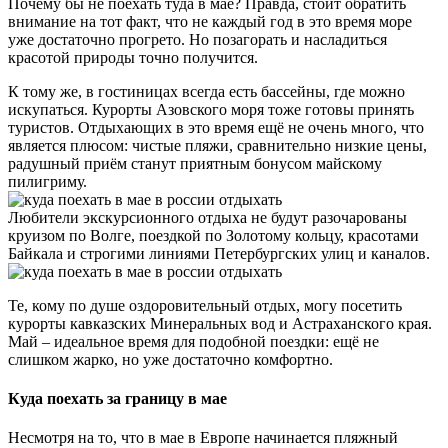
Почему бы не поехать туда в мае? Правда, стоит обратить
внимание на тот факт, что не каждый год в это время море
уже достаточно прогрето. Но позагорать и насладиться
красотой природы точно получится.
К тому же, в гостиницах всегда есть бассейны, где можно
искупаться. Курорты Азовского моря тоже готовы принять
туристов. Отдыхающих в это время ещё не очень много, что
является плюсом: чистые пляжи, сравнительно низкие цены,
радушный приём станут приятным бонусом майскому
пилигриму.
Любители экскурсионного отдыха не будут разочарованы
круизом по Волге, поездкой по Золотому кольцу, красотами
Байкала и строгими линиями Петербургских улиц и каналов.
Те, кому по душе оздоровительный отдых, могу посетить
курорты кавказских Минеральных вод и Астраханского края.
Май – идеальное время для подобной поездки: ещё не
слишком жарко, но уже достаточно комфортно.
Куда поехать за границу в мае
Несмотря на то, что в мае в Европе начинается пляжный