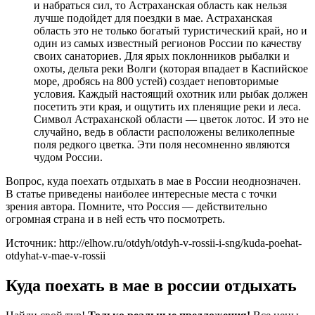
и набраться сил, то Астраханская область как нельзя
лучше подойдет для поездки в мае. Астраханская
область это не только богатый туристический край, но и
один из самых известный регионов России по качеству
своих санаториев. Для ярых поклонников рыбалки и
охоты, дельта реки Волги (которая впадает в Каспийское
море, дробясь на 800 устей) создает неповторимые
условия. Каждый настоящий охотник или рыбак должен
посетить эти края, и ощутить их пленящие реки и леса.
Символ Астраханской области — цветок лотос. И это не
случайно, ведь в области расположены великолепные
поля редкого цветка. Эти поля несомненно являются
чудом России.
Вопрос, куда поехать отдыхать в мае в России неоднозначен.
В статье приведены наиболее интересные места с точки
зрения автора. Помните, что Россия — действительно
огромная страна и в ней есть что посмотреть.
Источник: http://elhow.ru/otdyh/otdyh-v-rossii-i-sng/kuda-poehat-
otdyhat-v-mae-v-rossii
Куда поехать в мае в россии отдыхать