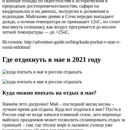
и конные походы по окрестностям к историческим и
природным достопримечательностям, сафари на
квадроциклах и на джипах, экскурсии к дольменам и
водопадам. Майскими днями в Сочи нередко выпадают
дожди, а ночная температура не превышает 12оC, но стоит
выглянуть солнышку, как воздух прогревается до вполне
летней температуры — до +25оC.
Источник: http://adventure-guide.ru/blog/kuda-poehat-v-mae-v-
rossii-otdohnut/
Где отдохнуть в мае в 2021 году
Куда можно поехать на отдых в мае?
Начнём лето досрочно! Май – последний месяц весны –
лучшее время для отдыха. Куда вот податься в мае? Пусть в
России ещё не везде начался пляжный сезон, зато вереница
майских праздников может позволить спланировать отдых за
границей – там, где тёплое море и ласковое солнце уже