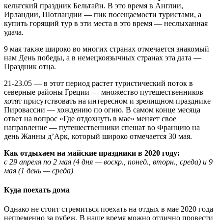
кельтский праздник Бельтайн. В это время в Англии,
Ирландии, Шотландии — пик посещаемости туристами, а
купить горящий тур в эти места в это время — неслыханная
удача.
9 мая также широко во многих странах отмечается знакомый
нам День победы, а в немецкоязычных странах эта дата —
Праздник отца.
21-23.05 — в этот период растет туристический поток в
северные районы Греции — множество путешественников
хотят присутствовать на интересном и зрелищном празднике
Пировассии — хождению по огню. В самом конце месяца
ответ на вопрос «Где отдохнуть в мае» меняет свое
направление — путешественники спешат во Францию на
день Жанны д’Арк, который широко отмечается 30 мая.
Как отдыхаем на майские праздники в 2020 году:
с 29 апреля по 2 мая (4 дня — воскр., понед., вторн., среда) и 9
мая (1 день — среда)
Куда поехать дома
Однако не стоит стремиться поехать на отдых в мае 2020 года
непременно за рубеж. В наше время можно отлично провести