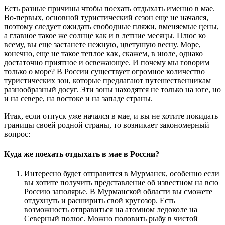
Есть разные причины чтобы поехать отдыхать именно в мае.
Во-первых, основной туристический сезон еще не начался,
поэтому следует ожидать свободные пляжи, вменяемые цены,
а главное такое же солнце как и в летние месяцы. Плюс ко
всему, вы еще застанете нежную, цветушую весну. Море,
конечно, еще не такое теплое как, скажем, в июле, однако
достаточно приятное и освежающее. И почему мы говорим
только о море? В России существует огромное количество
туристических зон, которые предлагают путешественникам
разнообразный досуг. Эти зоны находятся не только на юге, но
и на севере, на востоке и на западе страны.
Итак, если отпуск уже начался в мае, и вы не хотите покидать
границы своей родной страны, то возникает закономерный
вопрос:
Куда же поехать отдыхать в мае в России?
Интересно будет отправится в Мурманск, особенно если
вы хотите получить представление об известном на всю
Россию заполярье. В Мурманской области вы сможете
отдухнуть и расширить свой кругозор. Есть
возможность отправиться на атомном ледоколе на
Северный полюс. Можно половить рыбу в чистой