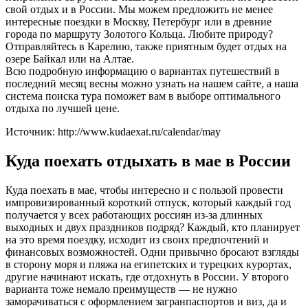
свой отдых и в России. Мы можем предложить не менее
интересные поездки в Москву, Петербург или в древние
города по маршруту Золотого Кольца. Любите природу?
Отправляйтесь в Карелию, также приятным будет отдых на
озере Байкал или на Алтае.
Всю подробную информацию о вариантах путешествий в
последний месяц весны можно узнать на нашем сайте, а наша
система поиска тура поможет вам в выборе оптимального
отдыха по лучшей цене.
Источник: http://www.kudaexat.ru/calendar/may
Куда поехать отдыхать в мае в России
Куда поехать в мае, чтобы интересно и с пользой провести
импровизированный короткий отпуск, который каждый год
получается у всех работающих россиян из-за длинных
выходных и двух праздников подряд? Каждый, кто планирует
на это время поездку, исходит из своих предпочтений и
финансовых возможностей. Одни привычно бросают взгляды
в сторону моря и пляжа на египетских и турецких курортах,
другие начинают искать, где отдохнуть в России. У второго
варианта тоже немало преимуществ — не нужно
заморачиваться с оформлением загранпаспортов и виз, да и