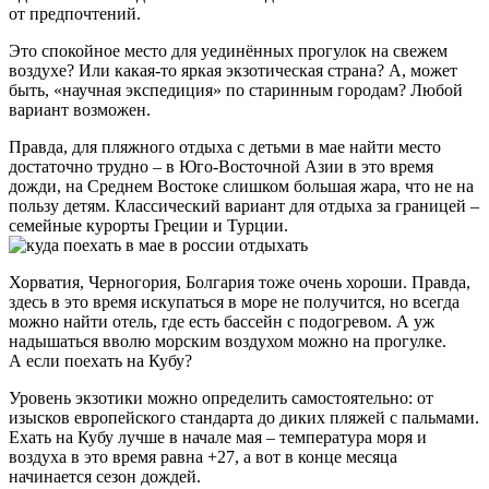
от предпочтений.
Это спокойное место для уединённых прогулок на свежем
воздухе? Или какая-то яркая экзотическая страна? А, может
быть, «научная экспедиция» по старинным городам? Любой
вариант возможен.
Правда, для пляжного отдыха с детьми в мае найти место
достаточно трудно – в Юго-Восточной Азии в это время
дожди, на Среднем Востоке слишком большая жара, что не на
пользу детям. Классический вариант для отдыха за границей –
семейные курорты Греции и Турции.
Хорватия, Черногория, Болгария тоже очень хороши. Правда,
здесь в это время искупаться в море не получится, но всегда
можно найти отель, где есть бассейн с подогревом. А уж
надышаться вволю морским воздухом можно на прогулке.
А если поехать на Кубу?
Уровень экзотики можно определить самостоятельно: от
изысков европейского стандарта до диких пляжей с пальмами.
Ехать на Кубу лучше в начале мая – температура моря и
воздуха в это время равна +27, а вот в конце месяца
начинается сезон дождей.