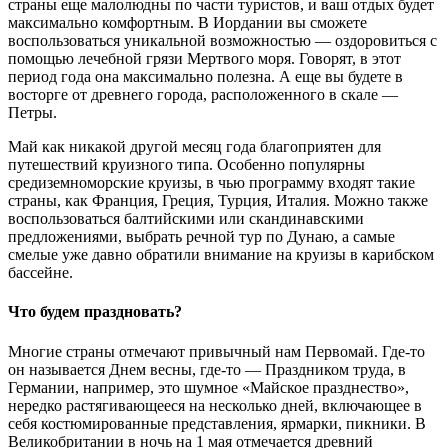
страны еще малолюдны по части туристов, и ваш отдых будет
максимально комфортным. В Иордании вы сможете
воспользоваться уникальной возможностью — оздоровиться с
помощью лечебной грязи Мертвого моря. Говорят, в этот
период года она максимально полезна. А еще вы будете в
восторге от древнего города, расположенного в скале —
Петры.
Май как никакой другой месяц года благоприятен для
путешествий круизного типа. Особенно популярны
средиземноморские круизы, в чью программу входят такие
страны, как Франция, Греция, Турция, Италия. Можно также
воспользоваться балтийскими или скандинавскими
предложениями, выбрать речной тур по Дунаю, а самые
смелые уже давно обратили внимание на круизы в карибском
бассейне.
Что будем праздновать?
Многие страны отмечают привычный нам Первомай. Где-то
он называется Днем весны, где-то — Праздником труда, в
Германии, например, это шумное «Майское празднество»,
нередко растягивающееся на несколько дней, включающее в
себя костюмированные представления, ярмарки, пикники. В
Великобритании в ночь на 1 мая отмечается древний