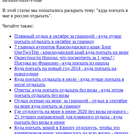
na-more-more-v-mae
В этой статье мы попытались раскрыть тему: "куда поехать в
мае в россии отдыхать".
Читайте также:
Пляжный отдых в октябре за границей - куда лучше
поехать отдыхать в октябре за границу
7 главных курортов Краснодарского края; Блог
OneTwoTrip - краснодарский край куда поехать на море
Окрестности Ниццы: что посмотреть за 1 день? |
Поездка во Францию - куда поехать из ниццы
Куда поехать на новый год 2014 - куда поехать на
новогодние
Куда поехать отдыхать в июле - куда лучше поехать в
июле отдыхать
Ответы: куда поехать отдыхать без визы - куда летом
поехать отдыхать без визы
Отдых осенью на море, за границей - отдых в сентябре
на море куда поехать за границу
Где отдохнуть на море в июне 2020 без визы недорого -
25 лучших направлений для пляжного отдыха - куда
поехать без визы в июне
Куда поехать зимой в Европу отдохнуть, чтобы это
времяпровождение запомнилось на всю жизнь - европа