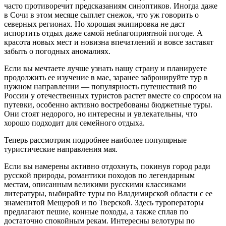
часто противоречит предсказаниям синоптиков. Иногда даже
в Сочи в этом месяце сыплет снежок, что уж говорить о
северных регионах. Но хорошая экипировка не даст
испортить отдых даже самой неблагоприятной погоде. А
красота новых мест и новизна впечатлений и вовсе заставят
забыть о погодных аномалиях.
Если вы мечтаете лучше узнать нашу страну и планируете
продолжить ее изучение в мае, заранее забронируйте тур в
нужном направлении — популярность путешествий по
России у отечественных туристов растет вместе со спросом на
путевки, особенно активно востребованы бюджетные туры.
Они стоят недорого, но интересны и увлекательны, что
хорошо подходит для семейного отдыха.
Теперь рассмотрим подробнее наиболее популярные
туристические направления мая.
Если вы намерены активно отдохнуть, покинув город ради
русской природы, романтики походов по легендарным
местам, описанным великими русскими классиками
литературы, выбирайте туры по Владимирской области с ее
знаменитой Мещерой и по Тверской. Здесь туроператоры
предлагают пешие, конные походы, а также сплав по
достаточно спокойным рекам. Интересны велотуры по