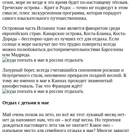
сезон, море не везде в это время будет по-настоящему тёплым.
Греческие острова – Крит и Родос – точно не подведут в этом
смысле, плюс экскурсионная программа, которая порадует
самого взыскательного путешественника.
Островная часть Испании тоже является фаворитом среди
европейских стран. Канарские острова, Коста-Бланка, Коста-
Дорада – бесспорно одно из лучших ест для отдыха. Если
солнце и море наскучат (во что трудно поверить) всегда
можно полюбоваться достопримечательностями Барселоны
или Мадрида.
Лазурный берег, всегда считавшийся синонимом роскоши и
безупречного стиля, неизменно прекрасен поздней весной. К
тому же именно в мае в Каннах проходит знаменитый
кинофестиваль. Так что Франция ждёт!
Отдых с детьми в мае
Май очень похож на лето, но всё же этот лукавый месяц нет-
нет да напомнит нам, что он – всё ещё весна. Но терпения
дождаться настоящего лета так не хватает! Какое оно –
идеальное место для семейного отдыха в мае? Многое зависит