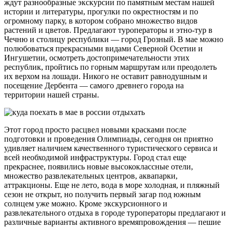
ждут разнообразные экскурсии по памятным местам нашей
истории и литературы, прогулки по окрестностям и по
огромному парку, в котором собрано множество видов
растений и цветов. Предлагают туроператоры и этно-тур в
Чечню и столицу республики — город Грозный. В мае можно
полюбоваться прекрасными видами Северной Осетии и
Ингушетии, осмотреть достопримечательности этих
республик, пройтись по горным маршрутам или преодолеть
их верхом на лошади. Никого не оставит равнодушным и
посещение Дербента — самого древнего города на
территории нашей страны.
Этот город просто расцвел новыми красками после
подготовки и проведения Олимпиады, сегодня он приятно
удивляет наличием качественного туристического сервиса и
всей необходимой инфраструктуры. Город стал еще
прекраснее, появились новые высококлассные отели,
множество развлекательных центров, аквапарки,
аттракционы. Еще не лето, вода в море холодная, и пляжный
сезон не открыт, но получить первый загар под южным
солнцем уже можно. Кроме экскурсионного и
развлекательного отдыха в городе туроператоры предлагают и
различные варианты активного времяпровождения — пешие