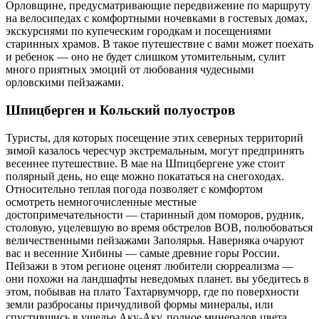
Орловщине, предусматривающие передвижение по маршруту
на велосипедах с комфортными ночевками в гостевых домах,
экскурсиями по купеческим городкам и посещениями
старинных храмов. В такое путешествие с вами может поехать
и ребенок — оно не будет слишком утомительным, сулит
много приятных эмоций от любования чудесными
орловскими пейзажами.
Шпицберген и Кольский полуостров
Туристы, для которых посещение этих северных территорий
зимой казалось чересчур экстремальным, могут предпринять
весеннее путешествие. В мае на Шпицбергене уже стоит
полярный день, но еще можно покататься на снегоходах.
Относительно теплая погода позволяет с комфортом
осмотреть немногочисленные местные
достопримечательности — старинный дом поморов, рудник,
столовую, уцелевшую во время обстрелов ВОВ, полюбоваться
величественными пейзажами Заполярья. Наверняка очаруют
вас и весенние Хибины — самые древние горы России.
Пейзажи в этом регионе оценят любители сюрреализма —
они похожи на ландшафты неведомых планет. вы убедитесь в
этом, побывав на плато Тахтарвумчорр, где по поверхности
земли разбросаны причудливой формы минералы, или
спустившись в ущелье Аку-Аку, полное минералов цвета