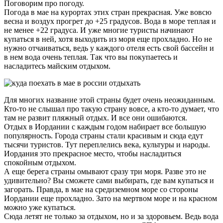
Поговорим про погоду.
Погода в мае на курортах этих стран прекрасная. Уже вовсю
весна и воздух прогрет до +25 градусов. Вода в море теплая и
не менее +22 градуса. И уже многие туристы начинают
купаться в ней, хотя выходить из моря еще прохладно. Но не
нужно отчаиваться, ведь у каждого отеля есть свой бассейн и
в нем вода очень теплая. Так что вы покупаетесь и
насладитесь майским отдыхом.
Для многих название этой страны будет очень неожиданным.
Кто-то не слышал про такую страну вовсе, а кто-то думает, что
там не развит пляжный отдых. И все они ошибаются.
Отдых в Иордании с каждым годом набирает все большую
популярность. Города страны стали красивым и сюда едут
тысячи туристов. Тут переплелись века, культуры и народы.
Иордания это прекрасное место, чтобы насладиться
спокойным отдыхом.
А еще берега страны омывают сразу три моря. Разве это не
удивительно? Вы сможете сами выбирать, где вам купаться и
загорать. Правда, в мае на средиземном море со стороны
Иордании еще прохладно. Зато на мертвом море и на красном
можно уже купаться.
Сюда летят не только за отдыхом, но и за здоровьем. Ведь вода