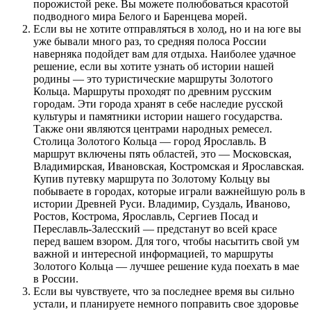
порожистой реке. Вы можете полюбоваться красотой
подводного мира Белого и Баренцева морей.
Если вы не хотите отправляться в холод, но и на юге вы
уже бывали много раз, то средняя полоса России
наверняка подойдет вам для отдыха. Наиболее удачное
решение, если вы хотите узнать об истории нашей
родины — это туристические маршруты Золотого
Кольца. Маршруты проходят по древним русским
городам. Эти города хранят в себе наследие русской
культуры и памятники истории нашего государства.
Также они являются центрами народных ремесел.
Столица Золотого Кольца — город Ярославль. В
маршрут включены пять областей, это — Московская,
Владимирская, Ивановская, Костромская и Ярославская.
Купив путевку маршрута по Золотому Кольцу вы
побываете в городах, которые играли важнейшую роль в
истории Древней Руси. Владимир, Суздаль, Иваново,
Ростов, Кострома, Ярославль, Сергиев Посад и
Переславль-Залесский — предстанут во всей красе
перед вашем взором. Для того, чтобы насытить свой ум
важной и интересной информацией, то маршруты
Золотого Кольца — лучшее решение куда поехать в мае
в России.
Если вы чувствуете, что за последнее время вы сильно
устали, и планируете немного поправить свое здоровье