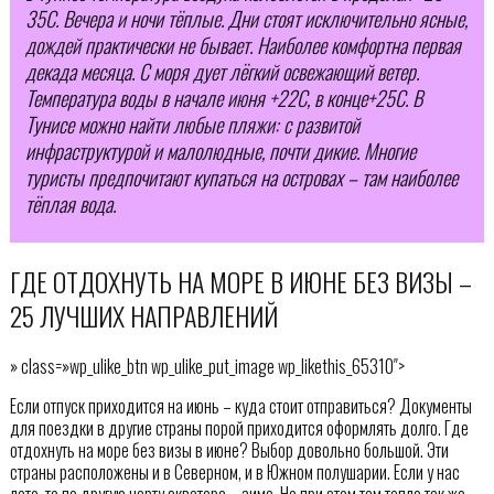
35С. Вечера и ночи тёплые. Дни стоят исключительно ясные,
дождей практически не бывает. Наиболее комфортна первая
декада месяца. С моря дует лёгкий освежающий ветер.
Температура воды в начале июня +22С, в конце+25С. В
Тунисе можно найти любые пляжи: с развитой
инфраструктурой и малолюдные, почти дикие. Многие
туристы предпочитают купаться на островах – там наиболее
тёплая вода.
ГДЕ ОТДОХНУТЬ НА МОРЕ В ИЮНЕ БЕЗ ВИЗЫ –
25 ЛУЧШИХ НАПРАВЛЕНИЙ
» class=»wp_ulike_btn wp_ulike_put_image wp_likethis_65310″>
Если отпуск приходится на июнь – куда стоит отправиться? Документы
для поездки в другие страны порой приходится оформлять долго. Где
отдохнуть на море без визы в июне? Выбор довольно большой. Эти
страны расположены и в Северном, и в Южном полушарии. Если у нас
лето, то по другую черту экватора – зима. Но при этом там тепло так же,