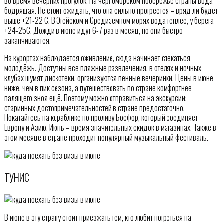
во время вечерних прогулок. На черноморском побережье страны вода
бодрящая. Не стоит ожидать, что она сильно прогреется – вряд ли будет
выше +21-22 С. В Эгейском и Средиземном морях вода теплее, у берега
+24-25С. Дожди в июне идут 6-7 раз в месяц, но они быстро
заканчиваются.
На курортах наблюдается оживление, сюда начинает стекаться
молодёжь. Доступны все пляжные развлечения, в отелях и ночных
клубах шумят дискотеки, организуются пенные вечеринки. Цены в июне
ниже, чем в пик сезона, а путешествовать по стране комфортнее –
палящего зноя ещё. Поэтому можно отправиться на экскурсии:
старинных достопримечательностей в стране предостаточно.
Покатайтесь на кораблике по проливу Босфор, который соединяет
Европу и Азию. Июнь – время значительных скидок в магазинах. Также в
этом месяце в стране проходит популярный музыкальный фестиваль.
ТУНИС
В июне в эту страну стоит приезжать тем, кто любит погреться на