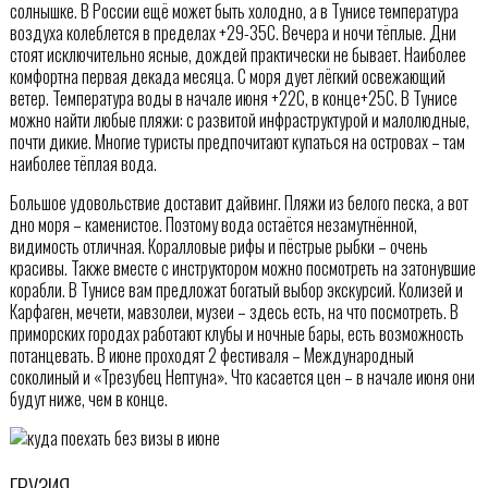
солнышке. В России ещё может быть холодно, а в Тунисе температура
воздуха колеблется в пределах +29-35С. Вечера и ночи тёплые. Дни
стоят исключительно ясные, дождей практически не бывает. Наиболее
комфортна первая декада месяца. С моря дует лёгкий освежающий
ветер. Температура воды в начале июня +22С, в конце+25С. В Тунисе
можно найти любые пляжи: с развитой инфраструктурой и малолюдные,
почти дикие. Многие туристы предпочитают купаться на островах – там
наиболее тёплая вода.
Большое удовольствие доставит дайвинг. Пляжи из белого песка, а вот
дно моря – каменистое. Поэтому вода остаётся незамутнённой,
видимость отличная. Коралловые рифы и пёстрые рыбки – очень
красивы. Также вместе с инструктором можно посмотреть на затонувшие
корабли. В Тунисе вам предложат богатый выбор экскурсий. Колизей и
Карфаген, мечети, мавзолеи, музеи – здесь есть, на что посмотреть. В
приморских городах работают клубы и ночные бары, есть возможность
потанцевать. В июне проходят 2 фестиваля – Международный
соколиный и «Трезубец Нептуна». Что касается цен – в начале июня они
будут ниже, чем в конце.
ГРУЗИЯ