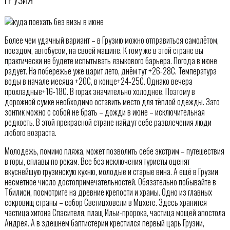
Более чем удачный вариант – в Грузию можно отправиться самолётом,
поездом, автобусом, на своей машине. К тому же в этой стране вы
практически не будете испытывать языкового барьера. Погода в июне
радует. На побережье уже царит лето, днём тут +26-28С. Температура
воды в начале месяца +20С, в конце+24-25С. Однако вечера
прохладные+16-18С. В горах значительно холоднее. Поэтому в
дорожной сумке необходимо оставить место для тёплой одежды. Зато
зонтик можно с собой не брать – дожди в июне – исключительная
редкость. В этой прекрасной стране найдут себе развлечения люди
любого возраста.
Молодежь, помимо пляжа, может позволить себе экстрим – путешествия
в горы, сплавы по рекам. Все без исключения туристы оценят
вкуснейшую грузинскую кухню, молодые и старые вина. А ещё в Грузии
несметное число достопримечательностей. Обязательно побывайте в
Тбилиси, посмотрите на древние крепости и храмы. Одно из главных
сокровищ страны – собор Светицховели в Мцхете. Здесь хранится
частица хитона Спасителя, плащ Ильи-пророка, частица мощей апостола
Андрея. А в здешнем баптистерии крестился первый царь Грузии,