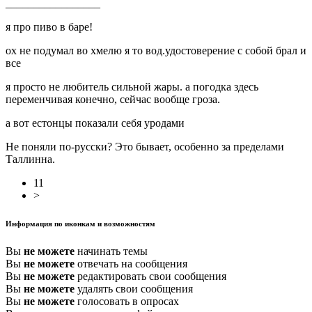
_________________
я про пиво в баре!
ох не подумал во хмелю я то вод.удостоверение с собой брал и
все
я просто не любитель сильной жары. а погодка здесь
переменчивая конечно, сейчас вообще гроза.
а вот естонцы показали себя уродами
Не поняли по-русски? Это бывает, особенно за пределами
Таллинна.
11
>
Информация по иконкам и возможностям
Вы
не можете
начинать темы
Вы
не можете
отвечать на сообщения
Вы
не можете
редактировать свои сообщения
Вы
не можете
удалять свои сообщения
Вы
не можете
голосовать в опросах