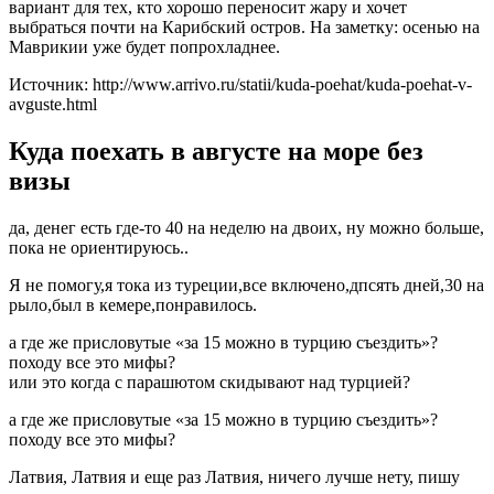
вариант для тех, кто хорошо переносит жару и хочет
выбраться почти на Карибский остров. На заметку: осенью на
Маврикии уже будет попрохладнее.
Источник: http://www.arrivo.ru/statii/kuda-poehat/kuda-poehat-v-
avguste.html
Куда поехать в августе на море без
визы
да, денег есть где-то 40 на неделю на двоих, ну можно больше,
пока не ориентируюсь..
Я не помогу,я тока из туреции,все включено,дпсять дней,30 на
рыло,был в кемере,понравилось.
а где же присловутые «за 15 можно в турцию съездить»?
походу все это мифы?
или это когда с парашютом скидывают над турцией?
а где же присловутые «за 15 можно в турцию съездить»?
походу все это мифы?
Латвия, Латвия и еще раз Латвия, ничего лучше нету, пишу