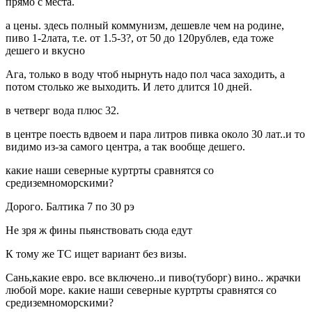
прямо с места.
а цены. здесь полный коммунизм, дешевле чем на родине,
пиво 1-2лата, т.е. от 1.5-3?, от 50 до 120рублев, еда тоже
дешего и вкусно
Ага, только в воду чтоб нырнуть надо пол часа заходить, а
потом столько же выходить. И лето длится 10 дней.
в четверг вода плюс 32.
в центре поесть вдвоем и пара литров пивка около 30 лат..и то
видимо из-за самого центра, а так вообще дешего.
какие наши северные куртрты сравнятся со
средиземноморскими?
Дорого. Балтика 7 по 30 рэ
Не зря ж фины пьянствовать сюда едут
К тому же ТС ищет вариант без визы.
Сань,какие евро. все включено..и пиво(туборг) вино.. жрачки
любой море. какие наши северные куртрты сравнятся со
средиземноморскими?