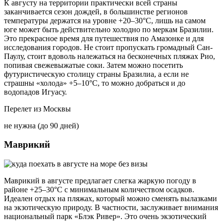
К августу на территории практически всей страны
заканчивается сезон дождей, в большинстве регионов
температуры держатся на уровне +20‒30°С, лишь на самом
юге может быть действительно холодно по меркам Бразилии.
Это прекрасное время для путешествия по Амазонке и для
исследования городов. Не стоит пропускать громадный Сан-
Паулу, стоит вдоволь належаться на бесконечных пляжах Рио,
попивая свежевыжатые соки. Затем можно посетить
футуристическую столицу страны Бразилиа, а если не
страшны «холода» +5‒10°С, то можно добраться и до
водопадов Игуасу.
Перелет из Москвы
не нужна (до 90 дней)
Маврикий
Маврикий в августе предлагает слегка жаркую погоду в
районе +25‒30°С с минимальным количеством осадков.
Идеален отдых на пляжах, который можно сменять вылазками
на экзотическую природу. В частности, заслуживает внимания
национальный парк «Блэк Ривер». Это очень экзотический