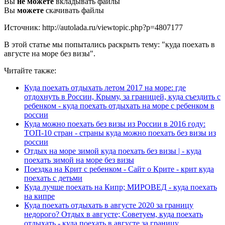
Вы
не можете
вкладывать файлы
Вы
можете
скачивать файлы
Источник: http://autolada.ru/viewtopic.php?p=4807177
В этой статье мы попытались раскрыть тему: "куда поехать в
августе на море без визы".
Читайте также:
Куда поехать отдыхать летом 2017 на море: где
отдохнуть в России, Крыму, за границей, куда съездить с
ребенком - куда поехать отдыхать на море с ребенком в
россии
Куда можно поехать без визы из России в 2016 году:
ТОП-10 стран - страны куда можно поехать без визы из
россии
Отдых на море зимой куда поехать без визы | - куда
поехать зимой на море без визы
Поездка на Крит с ребенком - Сайт о Крите - крит куда
поехать с детьми
Куда лучше поехать на Кипр; МИРОВЕД - куда поехать
на кипре
Куда поехать отдыхать в августе 2020 за границу
недорого? Отдых в августе; Советуем, куда поехать
отдыхать - куда поехать в августе за границу