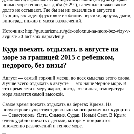
ночью море теплое, как днём (+ 29°), галечные пляжи также
долго не остывают. Где бы вы ни оказались в августе в
Турции, вас ждёт фруктовое изобилие: персики, арбузы, дыни,
виноград, инжир и масса развлечений.
Источник: http://guruturizma.ru/gde-otdoxnut-na-more-bez-vizy-v-
avguste-20-luchshix-napravlenij/
Куда поехать отдыхать в августе на
море за границей 2015 с ребенком,
недорого, без визы?
Август — самый горячий месяц, во всех смыслах этого слова.
Лучше всего отдыхать в августе — это наше Черное море. В
это время лета в меру жарко, погода отличная, температура
моря является самой высокой.
Самое время поехать отдыхать на берегах Крыма. На
полуострове существует довольно много различных курортов
— Севастополь, Ялта, Симеиз, Судак, Новый Свет. В Крым
очень удобно поехать с детьми, которым понравится
множество развлечений и теплое море.