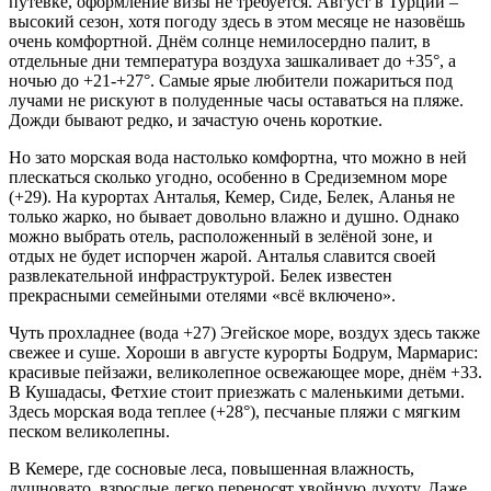
путёвке, оформление визы не требуется. Август в Турции –
высокий сезон, хотя погоду здесь в этом месяце не назовёшь
очень комфортной. Днём солнце немилосердно палит, в
отдельные дни температура воздуха зашкаливает до +35°, а
ночью до +21-+27°. Самые ярые любители пожариться под
лучами не рискуют в полуденные часы оставаться на пляже.
Дожди бывают редко, и зачастую очень короткие.
Но зато морская вода настолько комфортна, что можно в ней
плескаться сколько угодно, особенно в Средиземном море
(+29). На курортах Анталья, Кемер, Сиде, Белек, Аланья не
только жарко, но бывает довольно влажно и душно. Однако
можно выбрать отель, расположенный в зелёной зоне, и
отдых не будет испорчен жарой. Анталья славится своей
развлекательной инфраструктурой. Белек известен
прекрасными семейными отелями «всё включено».
Чуть прохладнее (вода +27) Эгейское море, воздух здесь также
свежее и суше. Хороши в августе курорты Бодрум, Мармарис:
красивые пейзажи, великолепное освежающее море, днём +33.
В Кушадасы, Фетхие стоит приезжать с маленькими детьми.
Здесь морская вода теплее (+28°), песчаные пляжи с мягким
песком великолепны.
В Кемере, где сосновые леса, повышенная влажность,
душновато, взрослые легко переносят хвойную духоту. Даже