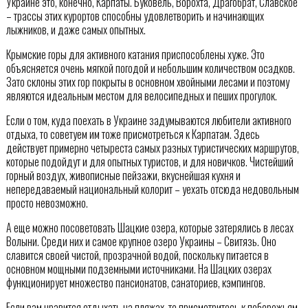
Украине это, конечно, Карпаты. Буковель, Ворохта, Драгобрат, Славское
– трассы этих курортов способны удовлетворить и начинающих
лыжников, и даже самых опытных.
Крымские горы для активного катания приспособлены хуже. Это
объясняется очень мягкой погодой и небольшим количеством осадков.
Зато склоны этих гор покрыты в основном хвойными лесами и поэтому
являются идеальным местом для велосипедных и пеших прогулок.
Если о том, куда поехать в Украине задумываются любители активного
отдыха, то советуем им тоже присмотреться к Карпатам. Здесь
действует примерно четыреста самых разных туристических маршрутов,
которые подойдут и для опытных туристов, и для новичков. Чистейший
горный воздух, живописные пейзажи, вкуснейшая кухня и
непередаваемый национальный колорит – уехать отсюда недовольным
просто невозможно.
А еще можно посоветовать Шацкие озера, которые затерялись в лесах
Волыни. Среди них и самое крупное озеро Украины – Свитязь. Оно
славится своей чистой, прозрачной водой, поскольку питается в
основном мощными подземными источниками. На Шацких озерах
функционирует множество пансионатов, санаториев, кэмпингов.
Если вам нравится отдыхать на пляжах, то присмотритесь к побережьям