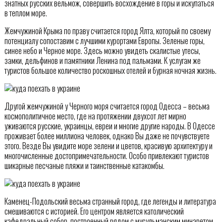
знатных русских вельмож, совершить восхождение в горы и искупаться
в теплом море.
Жемчужиной Крыма по праву считается город Ялта, который по своему
потенциалу сопоставим с лучшими курортами Европы. Зеленые горы,
синее небо и Черное море. Здесь можно увидеть скалистые утесы,
замки, дельфинов и памятники Ленина под пальмами. К услугам же
туристов большое количество роскошных отелей и бурная ночная жизнь.
Другой жемчужиной у Черного моря считается город Одесса – весьма
космополитичное место, где на протяжении двухсот лет мирно
уживаются русские, украинцы, евреи и многие другие народы. В Одессе
проживает более миллиона человек, однако Вы даже не почувствуете
этого. Везде Вы увидите море зелени и цветов, красивую архитектуру и
многочисленные достопримечательности. Особо привлекают туристов
шикарные песчаные пляжи и таинственные катакомбы.
Каменец-Подольский весьма странный город, где легенды и литература
смешиваются с историей. Его центром является католический
кафедральный собор, построенный рядом с мусульманским минаретом,