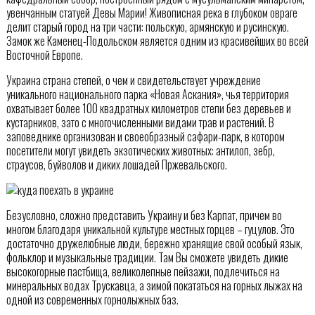
увенчанным статуей Девы Марии! Живописная река в глубоком овраге
делит старый город на три части: польскую, армянскую и русинскую.
Замок же Каменец-Подольском является одним из красивейших во всей
Восточной Европе.
Украина страна степей, о чем и свидетельствует учреждение
уникального национального парка «Новая Аскания», чья территория
охватывает более 100 квадратных километров степи без деревьев и
кустарников, зато с многочисленными видами трав и растений. В
заповеднике организован и своеобразный сафари-парк, в котором
посетители могут увидеть экзотических животных: антилоп, зебр,
страусов, буйволов и диких лошадей Пржевальского.
Безусловно, сложно представить Украину и без Карпат, причем во
многом благодаря уникальной культуре местных горцев – гуцулов. Это
достаточно дружелюбные люди, бережно хранящие свой особый язык,
фольклор и музыкальные традиции. Там Вы сможете увидеть дикие
высокогорные пастбища, великолепные пейзажи, подлечиться на
минеральных водах Трускавца, а зимой покататься на горных лыжах на
одной из современных горнолыжных баз.