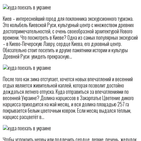
Киев – интереснейший город для поклонника экскурсионного туризма.
Это колыбель Киевской Руси, культурный центр с множеством древних
достопримечательностей, с очень своеобразной архитектурой Нового
времени. Что посмотреть в Киеве? Одна из самых популярных экскурсий
– в Киево-Печерскую Лавру, сердце Киева, его духовный центр.
Обязательно стоит посетить и другие памятники истории и культуры
Древней Руси: увидеть прекрасную…
После того как зима отступает, хочется новых впечатлений и весенний
отдых является живительной каплей, которая позволит достойно
дождаться летнего отпуска. Куда отправиться за впечатлениями по
весенней Украине? Долина нарциссов в Закарпатье Цветение дикого
нарцисса приходится на май месяц, и вся долина площадью 257 га
покрывается белым цветочным ковром. Если месяц выдался тёплым,
нарцисс расцветёт в…
Чтобы успокоить нервы или подлечить сердце, легкие, печень, желудок,