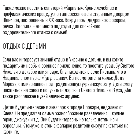
Также можно посетить санаторий «Карпаты». Кроме лечебных и
профилактических процедур, он интересен еще и старинным дворцом
Шенборн, построенным в XIX веке. Вокруг горы, дедропарк с озером,
речка Латорица – это место подходит для спокойного
оздоровительного отдыха с семьей.
ОТДЫХ С ДЕТЬМИ
Если вас интересует зимний отдых в Украине с детьми, и вы хотите
подарить им необыкновенное приключение, то посетите усадьбу Святого
Николая в декабре или январе. Она находится в селе Пистынь, что в
Национальном парке «Гуцульщина». Вы посмотрите на жилье Деда
Мороза, стилизованное под традиционную украинскую хату. Дети смогут
покататься на санях и получить подарок от Святого Николая. В усадьбе
также расположен музей елочных игрушек.
Детям будет интересен и аквапарк в городе Бровары, недалеко от
Киева. Он предлагает самые разнообразные развлечения – крутые
горки, джакузи и т.д. Они будут интересны не только детям, но и
взрослым. К тому же, в этом аквапарке родители смогут покататься на
картинге.