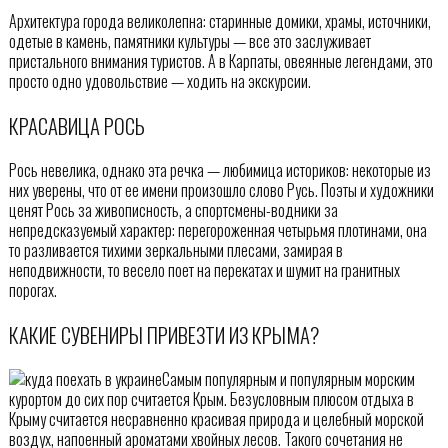
Архитектура города великолепна: старинные домики, храмы, источники,
одетые в камень, памятники культуры — все это заслуживает
пристального внимания туристов. А в Карпаты, овеянные легендами, это
просто одно удовольствие — ходить на экскурсии.
КРАСАВИЦА РОСЬ
Рось невелика, однако эта речка — любимица историков: некоторые из
них уверены, что от ее имени произошло слово Русь. Поэты и художники
ценят Рось за живописность, а спортсмены-водники за
непредсказуемый характер: перегороженная четырьмя плотинами, она
то разливается тихими зеркальными плесами, замирая в
неподвижности, то весело поет на перекатах и шумит на гранитных
порогах.
КАКИЕ СУВЕНИРЫ ПРИВЕЗТИ ИЗ КРЫМА?
Самым популярным и популярным морским
курортом до сих пор считается Крым. Безусловным плюсом отдыха в
Крыму считается несравненно красивая природа и целебный морской
воздух, напоенный ароматами хвойных лесов. Такого сочетания не