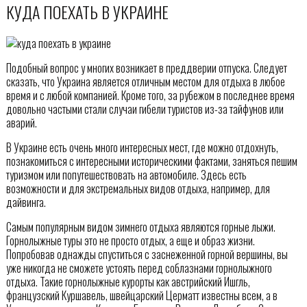
КУДА ПОЕХАТЬ В УКРАИНЕ
Подобный вопрос у многих возникает в преддверии отпуска. Следует
сказать, что Украина является отличным местом для отдыха в любое
время и с любой компанией. Кроме того, за рубежом в последнее время
довольно частыми стали случаи гибели туристов из-за тайфунов или
аварий.
В Украине есть очень много интересных мест, где можно отдохнуть,
познакомиться с интересными историческими фактами, заняться пешим
туризмом или попутешествовать на автомобиле. Здесь есть
возможности и для экстремальных видов отдыха, например, для
дайвинга.
Самым популярным видом зимнего отдыха являются горные лыжи.
Горнолыжные туры это не просто отдых, а еще и образ жизни.
Попробовав однажды спуститься с заснеженной горной вершины, вы
уже никогда не сможете устоять перед соблазнами горнолыжного
отдыха. Такие горнолыжные курорты как австрийский Ишгль,
французский Куршавель, швейцарский Церматт известны всем, а в