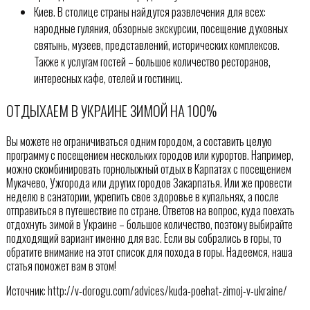
Киев. В столице страны найдутся развлечения для всех:
народные гуляния, обзорные экскурсии, посещение духовных
святынь, музеев, представлений, исторических комплексов.
Также к услугам гостей – большое количество ресторанов,
интересных кафе, отелей и гостиниц.
ОТДЫХАЕМ В УКРАИНЕ ЗИМОЙ НА 100%
Вы можете не ограничиваться одним городом, а составить целую
программу с посещением нескольких городов или курортов. Например,
можно скомбинировать горнолыжный отдых в Карпатах с посещением
Мукачево, Ужгорода или других городов Закарпатья. Или же провести
неделю в санатории, укрепить свое здоровье в купальнях, а после
отправиться в путешествие по стране. Ответов на вопрос, куда поехать
отдохнуть зимой в Украине – большое количество, поэтому выбирайте
подходящий вариант именно для вас. Если вы собрались в горы, то
обратите внимание на этот список для похода в горы. Надеемся, наша
статья поможет вам в этом!
Источник: http://v-dorogu.com/advices/kuda-poehat-zimoj-v-ukraine/