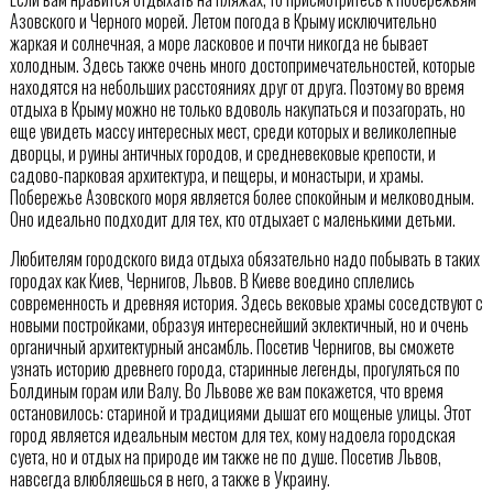
Азовского и Черного морей. Летом погода в Крыму исключительно
жаркая и солнечная, а море ласковое и почти никогда не бывает
холодным. Здесь также очень много достопримечательностей, которые
находятся на небольших расстояниях друг от друга. Поэтому во время
отдыха в Крыму можно не только вдоволь накупаться и позагорать, но
еще увидеть массу интересных мест, среди которых и великолепные
дворцы, и руины античных городов, и средневековые крепости, и
садово-парковая архитектура, и пещеры, и монастыри, и храмы.
Побережье Азовского моря является более спокойным и мелководным.
Оно идеально подходит для тех, кто отдыхает с маленькими детьми.
Любителям городского вида отдыха обязательно надо побывать в таких
городах как Киев, Чернигов, Львов. В Киеве воедино сплелись
современность и древняя история. Здесь вековые храмы соседствуют с
новыми постройками, образуя интереснейший эклектичный, но и очень
органичный архитектурный ансамбль. Посетив Чернигов, вы сможете
узнать историю древнего города, старинные легенды, прогуляться по
Болдиным горам или Валу. Во Львове же вам покажется, что время
остановилось: стариной и традициями дышат его мощеные улицы. Этот
город является идеальным местом для тех, кому надоела городская
суета, но и отдых на природе им также не по душе. Посетив Львов,
навсегда влюбляешься в него, а также в Украину.