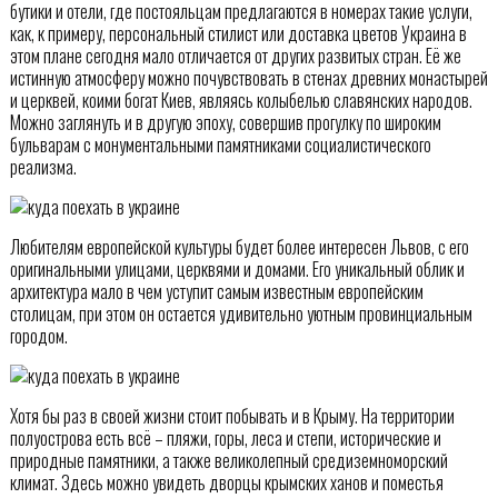
бутики и отели, где постояльцам предлагаются в номерах такие услуги,
как, к примеру, персональный стилист или доставка цветов Украина в
этом плане сегодня мало отличается от других развитых стран. Её же
истинную атмосферу можно почувствовать в стенах древних монастырей
и церквей, коими богат Киев, являясь колыбелью славянских народов.
Можно заглянуть и в другую эпоху, совершив прогулку по широким
бульварам с монументальными памятниками социалистического
реализма.
Любителям европейской культуры будет более интересен Львов, с его
оригинальными улицами, церквями и домами. Его уникальный облик и
архитектура мало в чем уступит самым известным европейским
столицам, при этом он остается удивительно уютным провинциальным
городом.
Хотя бы раз в своей жизни стоит побывать и в Крыму. На территории
полуострова есть всё – пляжи, горы, леса и степи, исторические и
природные памятники, а также великолепный средиземноморский
климат. Здесь можно увидеть дворцы крымских ханов и поместья