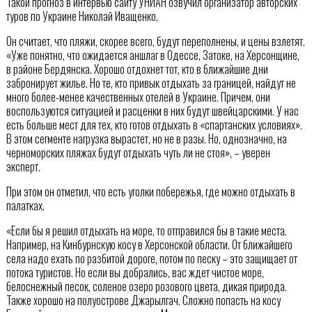
Такой прогноз в интервью сайту УНИАН озвучил организатор авторских
туров по Украине Николай Иващенко.
Он считает, что пляжи, скорее всего, будут переполнены, и цены взлетят.
«Уже понятно, что ожидается аншлаг в Одессе, Затоке, на Херсонщине,
в районе Бердянска. Хорошо отдохнет тот, кто в ближайшие дни
забронирует жилье. Но те, кто привык отдыхать за границей, найдут не
много более-менее качественных отелей в Украине. Причем, они
воспользуются ситуацией и расценки в них будут швейцарскими. У нас
есть больше мест для тех, кто готов отдыхать в «спартанских условиях».
В этом сегменте нагрузка вырастет, но не в разы. Но, однозначно, на
черноморских пляжах будут отдыхать чуть ли не стоя», – уверен
эксперт.
При этом он отметил, что есть уголки побережья, где можно отдыхать в
палатках.
«Если бы я решил отдыхать на море, то отправился бы в такие места.
Например, на Кинбурнскую косу в Херсонской области. От ближайшего
села надо ехать по разбитой дороге, потом по песку – это защищает от
потока туристов. Но если вы добрались, вас ждет чистое море,
белоснежный песок, соленое озеро розового цвета, дикая природа.
Также хорошо на полуострове Джарылгач. Сложно попасть на косу