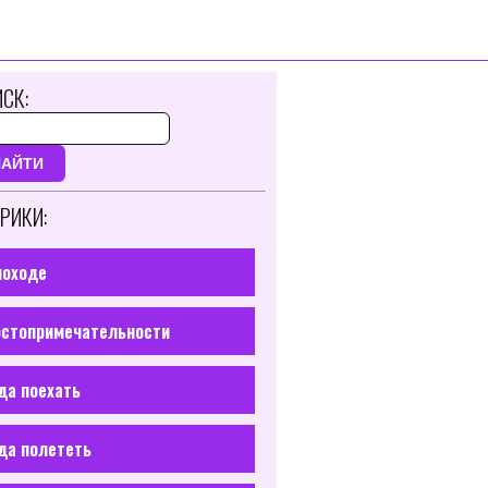
СК:
НАЙТИ
РИКИ:
походе
стопримечательности
да поехать
да полететь