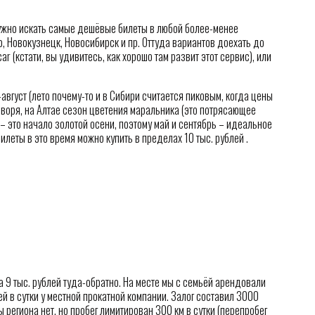
нужно искать самые дешёвые билеты в любой более-менее
, Новокузнецк, Новосибирск и пр. Оттуда вариантов доехать до
ar (кстати, вы удивитесь, как хорошо там развит этот сервис), или
август (лето почему-то и в Сибири считается пиковым, когда цены
оворя, на Алтае сезон цветения маральника (это потрясающее
ь – это начало золотой осени, поэтому май и сентябрь – идеальное
леты в это время можно купить в пределах 10 тыс. рублей .
а 9 тыс. рублей туда-обратно. На месте мы с семьёй арендовали
й в сутки у местной прокатной компании. Залог составил 3000
 региона нет, но пробег лимитирован 300 км в сутки (перепробег