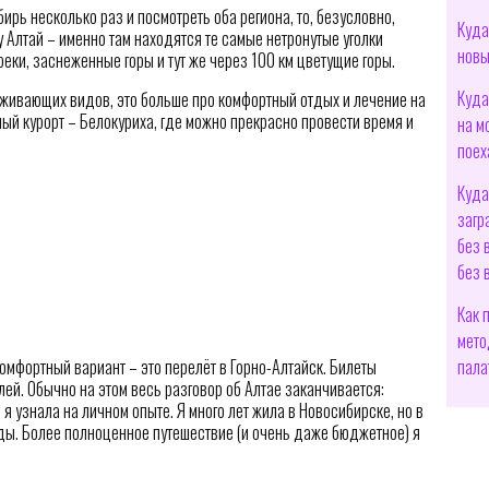
ирь несколько раз и посмотреть оба региона, то, безусловно,
Куда
 Алтай – именно там находятся те самые нетронутые уголки
новы
ки, заснеженные горы и тут же через 100 км цветущие горы.
Куда
аживающих видов, это больше про комфортный отдых и лечение на
ый курорт – Белокуриха, где можно прекрасно провести время и
на м
поех
Куда
загр
без 
без 
Как 
мето
пала
мфортный вариант – это перелёт в Горно-Алтайск. Билеты
лей. Обычно на этом весь разговор об Алтае заканчивается:
о я узнала на личном опыте. Я много лет жила в Новосибирске, но в
ды. Более полноценное путешествие (и очень даже бюджетное) я