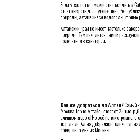
Если у вас нет возможности съездить в Сиб
стоит выбрать для путешествия Республику
природы, затаившиеся водопады, горные ре
Алтайский край не имеет настолько завор
природе. Там находится самый раскрученн
полечиться в санатории.
Как же добраться до Алтая?
Самый ко
Москва-Горно-Алтайск стоят от 23 тыс. руб
слишком дорого! Но всё не так страшно, эт
те года до Алтая добралась только однаж
совершила уже из Москвы.