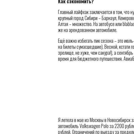
Как сэкономить?
Главный лайфхак заключается в том, что 
крупный город Сибири – Барнаул, Кемерово
Алтая – множество. На автобусе или blablac
же на арендованном автомобиле.
Ещё важно избегать пик сезона – это июль-
на билеты сумасшедшие). Весной, кстати г
зрелище, не хуже, чем сакура!), а сентябр
время для бюджетного путешествия. Авиаби
Я летела в мае из Москвы в Новосибирск з
автомобиль Volkswagen Polo за 2200 рубле
рублей. Ограничений по выезду за пределы