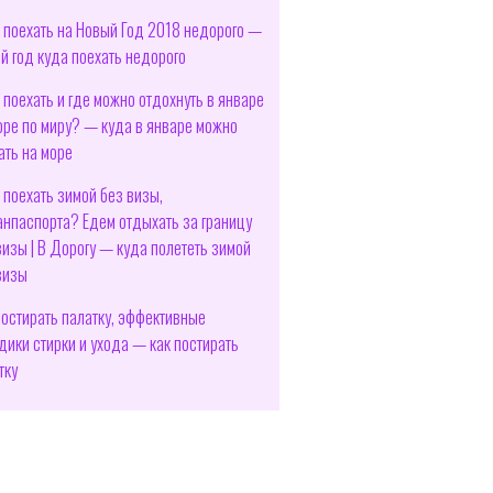
 поехать на Новый Год 2018 недорого —
й год куда поехать недорого
 поехать и где можно отдохнуть в январе
оре по миру? — куда в январе можно
ать на море
 поехать зимой без визы,
анпаспорта? Едем отдыхать за границу
визы | В Дорогу — куда полететь зимой
визы
постирать палатку, эффективные
дики стирки и ухода — как постирать
тку