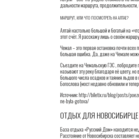
дальности маршрута, продолжительности, 
МАРШРУТ, ИЛИ ЧТО ПОСМОТРЕТЬ НА АЛТАЕ?
Алтай настолько большой и богатый на «ч
этот счёт. Я расскажу лишь о своём маршрут
Чемал – это первая остановка почти всех п
большая ошибка. Да, даже на Чемале можн
Съездите на Чемальскую ГЭС , побродите п
называют эту реку благодаря её цвету, но
большого числа осадков и таяния льдов в 
Богослова (мост недавно обновили и тепер
Источник: http://biletix.ru/blog/posts/poe
ne-byla-gotova/
ОТДЫХ ДЛЯ НОВОСИБИРЦЕ
База отдыха «Русский Дом» находится нед
Расстояние от Новосибирска составляет не