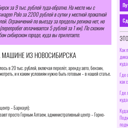
Пу
ирск за 9 тыс. рублей туда-обратно. На месте мы с
wagen Polo за 2200 рублей в сутки у местной прокатной
Сд
ей. Ограничений по выезду за пределы региона нет, но
(перепробег оплачивается 5 рублей за 1 км). По схожим
ом сибирском городе, куда вы прилетаете.
ЭТО
Как 
НА МАШИНЕ ИЗ НОВОСИБИРСКА
дика
куда
ось в 20 тыс. рублей, включая перелёт, аренду авто, бензин,
мотреть, и к каким условиям нужно быть готовым – в нашей статье.
Где 
как 
Где 
куда
центр – Барнаул);
Куда
вают просто Горным Алтаем, административный центр – Горно-
Подм
подм