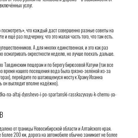
включённых услуг.
то посмотреть», что каждый даст совершенно разные советы на
е и ещё раз подчеркну, что это малая часть того, что там есть.
утешественников. А для многих единственная, и это как раз
о осматривать окрестности неделю, но лучше поехать дальше.
о Тавдинским пещерам и по берегу бирюзовой Катуни (так все
 во время нашего посещения вода была грязно-зелёной из-за
горах), перейдите по шатающемуся мосту к Храму Иоанна
ь он выглядит вполне надёжно).
zdka-na-altaj-dyoshevo-i-po-spartanski-rasskazyvayu-k-chemu-ya-
В
алеко от границы Новосибирской области и Алтайского края.
 более 200 км, дорога на автомобиле обычно занимает не более