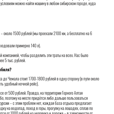
м условиям можно найти машину в любом сибирском городе, куда
– около 1500 рублей (мы проехали 2100 км, а бесплатно на 6
сходовали примерно 140 л).
 компанией, чтобы разделить эти траты на всех. Нас было
ее 5 тыс. рублей.
обиля?
а до Чемала стоит 1700-1800 рублей в одну сторону (в пути около
сть удобный ночной рейс).
все от 500 рублей. Правда, на территории Горного Алтая
бо, поэтому на месте придётся либо дальше пользоваться
курсии – с этим проблем нет, каждая база отдыха предлагает
дку на водопад, поход в горы, прогулку на лошадях, сплав по
ется от 1000 рублей на человека и дороже – в зависимости от