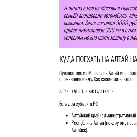
Я летела в мае из Москвы в Новосиб
семьёй арендовали автомобиль Volks
компании. Залог составил 3000 рубл
пробег лимитирован 300 км в сутки 
условиям можно найти машину в люб
КУДА ПОЕХАТЬ НА АЛТАЙ 
Путешествие из Москвы на Алтай мне обошл
проживание и еду. Как сэкономить, что пос
АЛТАЙ – ГДЕ ЭТО И КАК ТУДА ЕХАТЬ?
Есть два субъекта РФ:
Алтайский край (административный 
Республика Алтай (по-другому назы
Алтайск).