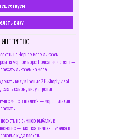
тешествуем
елать визу
 ИНТЕРЕСНО:
поехать на Черное море дикарем;
рем на черном море; Полезные советы —
 поехать дикарем на море
сделать визу в Грецию? В Simply-visa! —
сделать самому визу в грецию
лучше море в италии? — море в италии
 поехать
 поехать на зимнюю рыбалку в
осковье — платная зимняя рыбалка в
осковье куда поехать