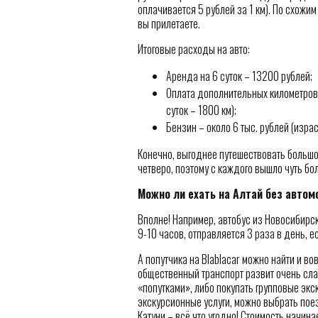
оплачивается 5 рублей за 1 км). По схожи
вы прилетаете.
Итоговые расходы на авто:
Аренда на 6 суток – 13200 рублей;
Оплата дополнительных километров 
суток – 1800 км);
Бензин – около 6 тыс. рублей (изра
Конечно, выгоднее путешествовать большой
четверо, поэтому с каждого вышло чуть бол
Можно ли ехать на Алтай без автом
Вполне! Например, автобус из Новосибирск
9-10 часов, отправляется 3 раза в день, е
А попутчика на Blablacar можно найти и во
общественный транспорт развит очень сла
«попутками», либо покупать групповые экс
экскурсионные услуги, можно выбрать поез
Катуни – всё что угодно! Стоимость начина