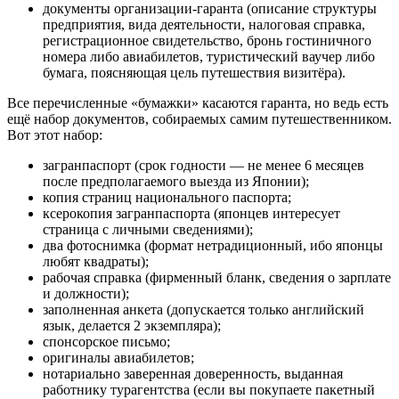
документы организации-гаранта (описание структуры
предприятия, вида деятельности, налоговая справка,
регистрационное свидетельство, бронь гостиничного
номера либо авиабилетов, туристический ваучер либо
бумага, поясняющая цель путешествия визитёра).
Все перечисленные «бумажки» касаются гаранта, но ведь есть
ещё набор документов, собираемых самим путешественником.
Вот этот набор:
загранпаспорт (срок годности — не менее 6 месяцев
после предполагаемого выезда из Японии);
копия страниц национального паспорта;
ксерокопия загранпаспорта (японцев интересует
страница с личными сведениями);
два фотоснимка (формат нетрадиционный, ибо японцы
любят квадраты);
рабочая справка (фирменный бланк, сведения о зарплате
и должности);
заполненная анкета (допускается только английский
язык, делается 2 экземпляра);
спонсорское письмо;
оригиналы авиабилетов;
нотариально заверенная доверенность, выданная
работнику турагентства (если вы покупаете пакетный