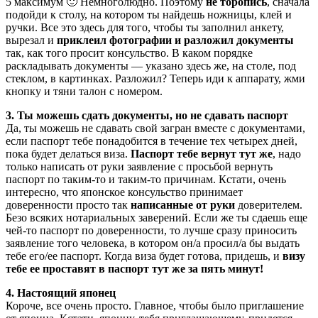
5 максимум 🙂 Немноголюдно. Поэтому
не торопись
, сначала
подойди к столу, на котором ты найдешь ножницы, клей и
ручки. Все это здесь для того, чтобы ты заполнил анкету,
вырезал и
приклеил фотографии и разложил документы
так, как того просит консульство. В каком порядке
раскладывать документы — указано здесь же, на столе, под
стеклом, в картинках. Разложил? Теперь иди к аппарату, жми
кнопку и тяни талон с номером.
3. Ты можешь сдать документы, но не сдавать паспорт
Да, ты можешь не сдавать свой загран вместе с документами,
если паспорт тебе понадобится в течение тех четырех дней,
пока будет делаться виза.
Паспорт тебе вернут тут же
, надо
только написать от руки заявление с просьбой вернуть
паспорт по таким-то и таким-то причинам. Кстати, очень
интересно, что японское консульство принимает
доверенности просто так
написанные от руки
доверителем.
Безо всяких нотариальных заверений. Если же ты сдаешь еще
чей-то паспорт по доверенности, то лучше сразу приносить
заявление того человека, в котором он/а просил/а бы выдать
тебе его/ее паспорт. Когда виза будет готова, придешь, и
визу
тебе ее проставят в паспорт тут же за пять минут!
4. Настоящий японец
Короче, все очень просто. Главное, чтобы было приглашение