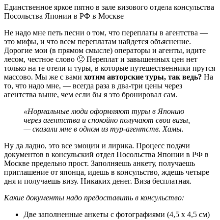
Единственное яркое пятно в зале визового отдела консульства
Посольства Японии в РФ в Москве
Не надо мне петь песни о том, что переплаты в агентства —
это мифы, и что всем переплатам найдется объяснение.
Дорогие мои (в прямом смысле) операторы и агенты, идите
лесом, честное слово 🙂 Переплат и завышенных цен нет
только на те отели и туры, в которые путешественники прутся
массово. Мы же с вами
хотим авторские туры, так ведь?
На
то, что надо мне, — всегда раза в два-три цены через
агентства выше, чем если бы я это бронировал сам.
«Нормальные люди оформляют туры в Японию
через агентства и спокойно получают свои визы,
— сказали мне в одном из тур-агентств. Хамы.
Ну да ладно, это все эмоции и лирика. Процесс подачи
документов в консульский отдел Посольства Японии в РФ в
Москве предельно прост. Заполняешь анкету, получаешь
приглашение от японца, идешь в консульство, ждешь четыре
дня и получаешь визу. Никаких денег. Виза бесплатная.
Какие документы надо предоставить в консульство:
Две заполненные анкеты с фотографиями (4,5 х 4,5 см)