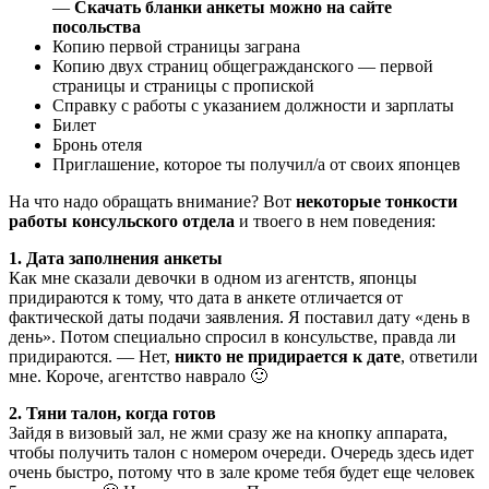
—
Скачать бланки анкеты можно на сайте
посольства
Копию первой страницы заграна
Копию двух страниц общегражданского — первой
страницы и страницы с пропиской
Справку с работы с указанием должности и зарплаты
Билет
Бронь отеля
Приглашение, которое ты получил/а от своих японцев
На что надо обращать внимание? Вот
некоторые тонкости
работы консульского отдела
и твоего в нем поведения:
1. Дата заполнения анкеты
Как мне сказали девочки в одном из агентств, японцы
придираются к тому, что дата в анкете отличается от
фактической даты подачи заявления. Я поставил дату «день в
день». Потом специально спросил в консульстве, правда ли
придираются. — Нет,
никто не придирается к дате
, ответили
мне. Короче, агентство наврало 🙂
2. Тяни талон, когда готов
Зайдя в визовый зал, не жми сразу же на кнопку аппарата,
чтобы получить талон с номером очереди. Очередь здесь идет
очень быстро, потому что в зале кроме тебя будет еще человек