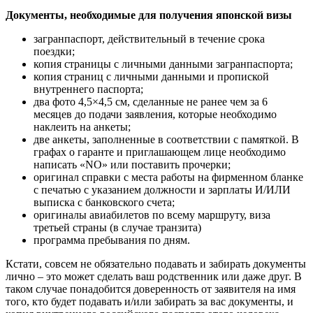
Документы, необходимые для получения японской визы
загранпаспорт, действительный в течение срока
поездки;
копия страницы с личными данными загранпаспорта;
копия страниц с личными данными и пропиской
внутреннего паспорта;
два фото 4,5×4,5 см, сделанные не ранее чем за 6
месяцев до подачи заявления, которые необходимо
наклеить на анкеты;
две анкеты, заполненные в соответствии с памяткой. В
графах о гаранте и приглашающем лице необходимо
написать «NO» или поставить прочерки;
оригинал справки с места работы на фирменном бланке
с печатью с указанием должности и зарплаты И/ИЛИ
выписка с банковского счета;
оригиналы авиабилетов по всему маршруту, виза
третьей страны (в случае транзита)
программа пребывания по дням.
Кстати, совсем не обязательно подавать и забирать документы
лично – это может сделать ваш родственник или даже друг. В
таком случае понадобится доверенность от заявителя на имя
того, кто будет подавать и/или забирать за вас документы, и