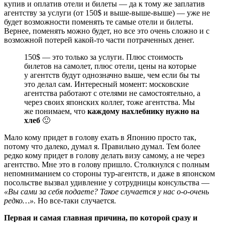
купив и оплатив отели и билеты — да к тому же заплатив
агентству за услуги (от 150$ и выше-выше-выше) — уже не
будет возможности поменять те самые отели и билеты.
Вернее, поменять можно будет, но все это очень сложно и с
возможной потерей какой-то части потраченных денег.
150$ — это только за услуги. Плюс стоимость
билетов на самолет, плюс отели, цены на которые
у агентств будут однозначно выше, чем если бы ты
это делал сам. Интересный момент: московские
агентства работают с отелями не самостоятельно, а
через своих японских коллег, тоже агентства. Мы
же понимаем, что
каждому нахлебнику нужно на
хлеб
🙂
Мало кому придет в голову ехать в Японию просто так,
потому что далеко, думал я. Правильно думал. Тем более
редко кому придет в голову делать визу самому, а не через
агентство. Мне это в голову пришло. Столкнулся с полным
непомниманием со стороны тур-агентств, и даже в японском
посольстве вызвал удивление у сотрудницы консульства —
«Вы сами за себя подаете? Такое случается у нас о-о-очень
редко…».
Но все-таки случается.
Первая и самая главная причина, по которой сразу и