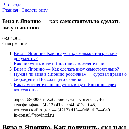
В отъезде
Главная
›
Сделать визу
Виза в Японию — как самостоятельно сделать
визу в японию
08.04.2021
Содержание:
Виза в Японию. Как получить, сколько стоит, какие
документы?
Как получить визу в Японию самостоятельно
Виза в Японию — Как сделать визу самостоятельно?
Нужна ли виза в Японию россиянам — суровая правда о
бюрократии Восходящего Солнца
Как самостоятельно получить визу в Японию через
консульство
адрес: 680000, г. Хабаровск, ул. Тургенева, 46
телефон/факс: (4212) 413—044, 413—045,
консульский отдел — (4212) 413—048, 413—049
jp-consul@sovintel.ru
Виза в Японию. Как получить, сколько