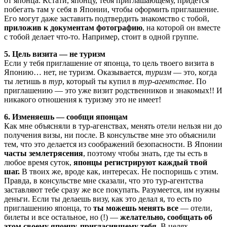
от японца. Кстати, японцу, тебя приглашающему, придется
побегать там у себя в Японии, чтобы оформить приглашение.
Его могут даже заставить подтвердить знакомство с тобой,
приложив к документам фотографию
, на которой он вместе
с тобой делает что-то. Например, стоит в одной группе.
5. Цель визита — не туризм
Если у тебя приглашение от японца, то цель твоего визита в
Японию… нет, не туризм. Оказывается,
туризм
— это, когда
ты летишь в
тур
, который ты купил в
тур-агентстве
. По
приглашению — это уже визит родственников и знакомых!! И
никакого отношения к туризму это не имеет!
6. Изменяешь — сообщи японцам
Как мне объясняли в тур-агенствах, менять отели нельзя ни до
получения визы, ни после. В консульстве мне это объяснили
тем, что это делается из соображений безопасности. В Японии
часты землетрясения
, поэтому чтобы знать, где ты есть в
любое время суток,
японцы регистрируют каждый твой
шаг.
В твоих же, вроде как, интересах. Не поспоришь с этим.
Правда, в консульстве мне сказали, что это тур-агентства
заставляют тебе сразу же все покупать. Разумеется, им нужны
деньги. Если ты делаешь визу, как это делал я, то есть по
приглашению японца, то
ты можешь менять все
— отели,
билеты и все остальное, но (!) —
желательно, сообщать об
этом своему японцу, пригласившему тебя.
В целях