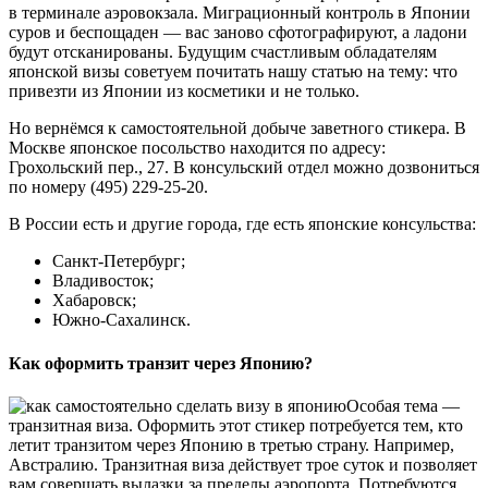
в терминале аэровокзала. Миграционный контроль в Японии
суров и беспощаден — вас заново сфотографируют, а ладони
будут отсканированы. Будущим счастливым обладателям
японской визы советуем почитать нашу статью на тему: что
привезти из Японии из косметики и не только.
Но вернёмся к самостоятельной добыче заветного стикера. В
Москве японское посольство находится по адресу:
Грохольский пер., 27. В консульский отдел можно дозвониться
по номеру (495) 229-25-20.
В России есть и другие города, где есть японские консульства:
Санкт-Петербург;
Владивосток;
Хабаровск;
Южно-Сахалинск.
Как оформить транзит через Японию?
Особая тема —
транзитная виза. Оформить этот стикер потребуется тем, кто
летит транзитом через Японию в третью страну. Например,
Австралию. Транзитная виза действует трое суток и позволяет
вам совершать вылазки за пределы аэропорта. Потребуются