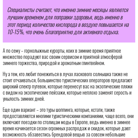
Специалисты считают, что именно зимние месяцы являются
лучшим временем для поправки здоровья, ведь именно в
этот период количество кислорода в воздухе повышается на
10-15%, что очень благоприятно для активного отдыха.
А по сему – горнолыжные курорты, коих в зимние время приятное
множество порадуют вас своим сервисом и приятной атмосферой
зимнего торжества, природой и ароматным глинтвейном.
Ну а тем, кто любит понежиться в лучах ласкового солнышка также не
стоит отчаиваться, большинство туристических операторов предлагают
широкий спектр путевок, которые перенесут вас на экзотические пляжи
с видом на экзотические пейзажи, которые неплохо заменят серость и
унылость зимних дней.
Еще один вариант – это туры шоппинга, которые, кстати, также
предоставляются многими туристическими компаниями, чаще всего, они
включают поездки по столицам моды в Европе, ведь именно в зимнее
время начинается сезон огромных распродаж и скидок, которые дают
возможность обзавестись брендовой вещью за совсем небольшие