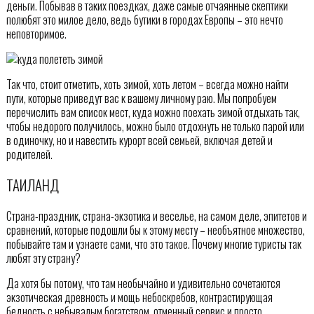
деньги. Побывав в таких поездках, даже самые отчаянные скептики
полюбят это милое дело, ведь бутики в городах Европы – это нечто
неповторимое.
Так что, стоит отметить, хоть зимой, хоть летом – всегда можно найти
пути, которые приведут вас к вашему личному раю. Мы попробуем
перечислить вам список мест, куда можно поехать зимой отдыхать так,
чтобы недорого получилось, можно было отдохнуть не только парой или
в одиночку, но и навестить курорт всей семьей, включая детей и
родителей.
ТАИЛАНД
Страна-праздник, страна-экзотика и веселье, на самом деле, эпитетов и
сравнений, которые подошли бы к этому месту – необъятное множество,
побывайте там и узнаете сами, что это такое. Почему многие туристы так
любят эту страну?
Да хотя бы потому, что там необычайно и удивительно сочетаются
экзотическая древность и мощь небоскребов, контрастирующая
бедность с небывалым богатством, отменный сервис и просто