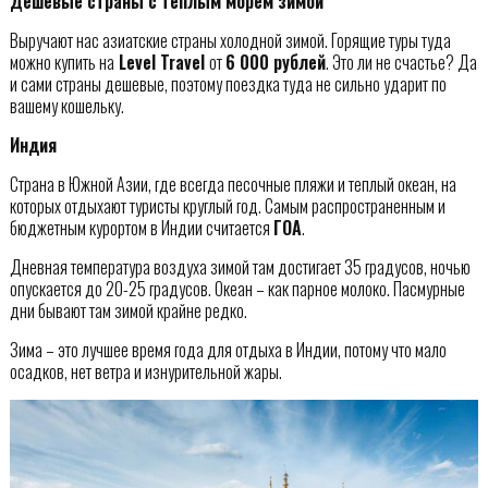
Дешевые страны с теплым морем зимой
Выручают нас азиатские страны холодной зимой. Горящие туры туда
можно купить на
Level Travel
от
6 000 рублей
. Это ли не счастье? Да
и сами страны дешевые, поэтому поездка туда не сильно ударит по
вашему кошельку.
Индия
Страна в Южной Азии, где всегда песочные пляжи и теплый океан, на
которых отдыхают туристы круглый год. Самым распространенным и
бюджетным курортом в Индии считается
ГОА
.
Дневная температура воздуха зимой там достигает 35 градусов, ночью
опускается до 20-25 градусов. Океан – как парное молоко. Пасмурные
дни бывают там зимой крайне редко.
Зима – это лучшее время года для отдыха в Индии, потому что мало
осадков, нет ветра и изнурительной жары.