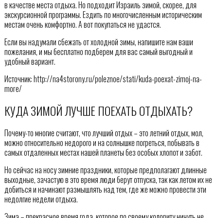
в качестве места отдыха. Но подходит Израиль зимой, скорее, для
экскурсионной программы. Ездить по многочисленным историческим
местам очень комфортно. А вот покупаться не удастся.
Если вы надумали сбежать от холодной зимы, напишите нам ваши
пожелания, и мы бесплатно подберем для вас самый выгодный и
удобный вариант.
Источник: http://na4storony.ru/poleznoe/stati/kuda-poexat-zimoj-na-
more/
КУДА ЗИМОЙ ЛУЧШЕ ПОЕХАТЬ ОТДЫХАТЬ?
Почему-то многие считают, что лучший отдых – это летний отдых, мол,
можно относительно недорого и на солнышке погреться, побывать в
самых отдаленных местах нашей планеты без особых хлопот и забот.
Но сейчас на носу зимние праздники, которые предполагают длинные
выходные, зачастую в это время люди берут отпуска, так как летом их не
добиться и начинают размышлять над тем, где же можно провести эти
недолгие недели отдыха.
Зима – прекрасное время года, которое по своему колориту ничуть не