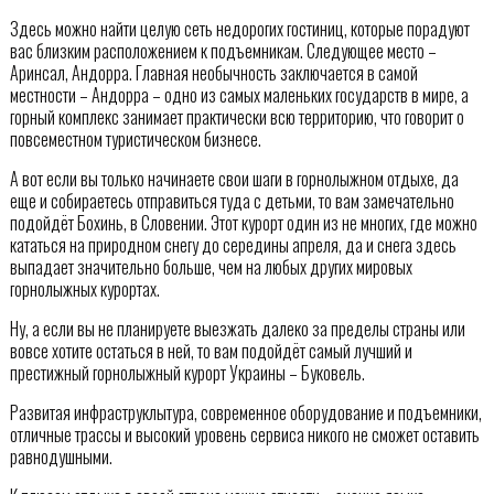
Здесь можно найти целую сеть недорогих гостиниц, которые порадуют
вас близким расположением к подъемникам. Следующее место –
Аринсал, Андорра. Главная необычность заключается в самой
местности – Андорра – одно из самых маленьких государств в мире, а
горный комплекс занимает практически всю территорию, что говорит о
повсеместном туристическом бизнесе.
А вот если вы только начинаете свои шаги в горнолыжном отдыхе, да
еще и собираетесь отправиться туда с детьми, то вам замечательно
подойдёт Бохинь, в Словении. Этот курорт один из не многих, где можно
кататься на природном снегу до середины апреля, да и снега здесь
выпадает значительно больше, чем на любых других мировых
горнолыжных курортах.
Ну, а если вы не планируете выезжать далеко за пределы страны или
вовсе хотите остаться в ней, то вам подойдёт самый лучший и
престижный горнолыжный курорт Украины – Буковель.
Развитая инфраструклытура, современное оборудование и подъемники,
отличные трассы и высокий уровень сервиса никого не сможет оставить
равнодушными.