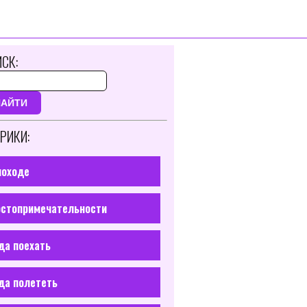
СК:
НАЙТИ
РИКИ:
походе
стопримечательности
да поехать
да полететь