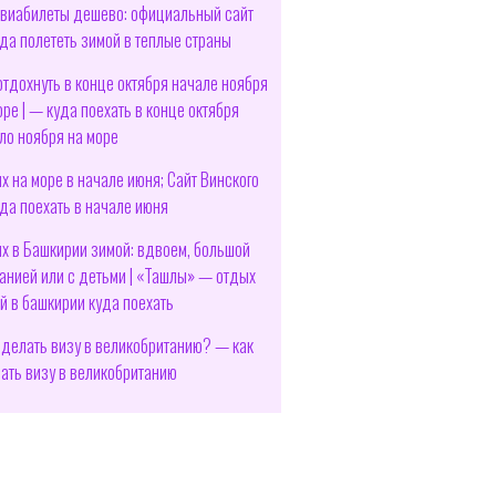
авиабилеты дешево: официальный сайт
да полететь зимой в теплые страны
отдохнуть в конце октября начале ноября
оре | — куда поехать в конце октября
ло ноября на море
х на море в начале июня; Сайт Винского
да поехать в начале июня
х в Башкирии зимой: вдвоем, большой
анией или с детьми | «Ташлы» — отдых
й в башкирии куда поехать
сделать визу в великобританию? — как
ать визу в великобританию