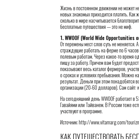
Жизнь в постоянном движении не может не
новых знакомых приходится платить. Как ж
сколько в мире насчитывается благотворит
бесплатные путешествия — это не миф.
1. WWOOF (World Wide Opportunities o
От перемены мест слов суть не меняется. 
страждущие работать на ферме по 6 часов 
полевым работам. Через какое-то время о
пищу за работу. Причем вам будет предост
показывают весь каталог фермеров, участ
о сроках и условиях пребывания. Можно на
результат. Деньги при этом понадобятся в
организации (20-60 долларов). Сам сайт: 
На сегодняшний день WWOOF работает в 53
Гавайями или Тайванем. В России тоже есть
участвуют в программе.
Источник: http://www.vitamarg.com/touri
КАК ПУТЕШЕСТВОВАТЬ БЕС