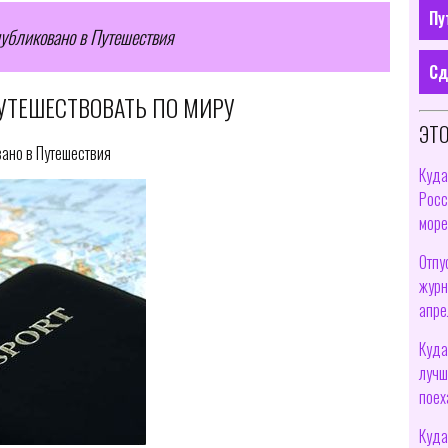
Пу
убликовано в Путешествия
Сд
ПУТЕШЕСТВОВАТЬ ПО МИРУ
ЭТО
вано в Путешествия
Куда
Росс
мор
Отпу
журн
апре
Куда
лучш
поех
Куда