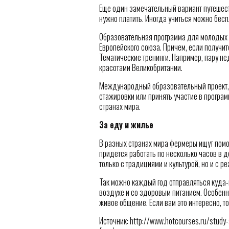
Еще один замечательный вариант путешест
нужно платить. Иногда учиться можно бесп
Образовательная программа для молодых л
Европейского союза. Причем, если получите
Тематические тренинги. Например, пару не
красотами Великобритании.
Международный образовательный проект, в
стажировки или принять участие в програм
странах мира.
За еду и жилье
В разных странах мира фермеры ищут помощ
придется работать по несколько часов в 
только с традициями и культурой, но и с р
Так можно каждый год отправляться куда
воздухе и со здоровым питанием. Особенно 
живое общение. Если вам это интересно, т
Источник: http://www.hotcourses.ru/study-