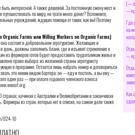
| — 
 быть интересной. А также дешевой. За постоянную смену мест и
— ку
е путешествовать по миру, не тратя много денег? Вспомните,
ельных учреждений, ждущих помощи от таких, как вы! Поэтому
Где 
на м
n Organic Farms или Willing Workers on Organic Farms)
нача
А она состоит в добровольном агротуризме. Желающие и
Отды
в день, должны заполнить бланк, где и изъявят стремление к
дин из фермеров готов будет предоставить трудоголикам жилье и
— ку
авлено право выбора: из желаемой страны агротуристу
вующих в программе. Остается лишь набрать номер и договориться
Отды
звать это неким видом бартера: он — еду и постель, а вы ему —
комп
сего один раз — при оплате годового членского взноса
зимо
www.wwoof.org.
Как 
 странах, начиная с Австралии и Великобритании и заканчивая
сдел
. Фермеры из стран, которых нет в списке, на самом деле также
zm/824-10
ПЛАТНО