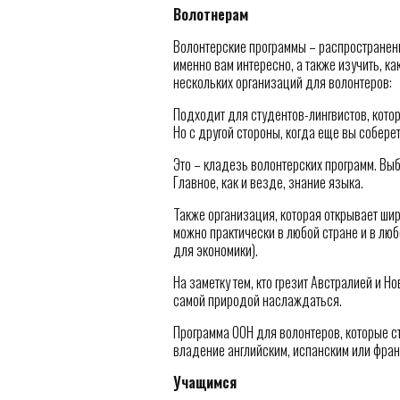
Волотнерам
Волонтерские программы – распространенн
именно вам интересно, а также изучить, к
нескольких организаций для волонтеров:
Подходит для студентов-лингвистов, котор
Но с другой стороны, когда еще вы собере
Это – кладезь волонтерских программ. Выб
Главное, как и везде, знание языка.
Также организация, которая открывает ши
можно практически в любой стране и в лю
для экономики).
На заметку тем, кто грезит Австралией и 
самой природой наслаждаться.
Программа ООН для волонтеров, которые с
владение английским, испанским или фран
Учащимся