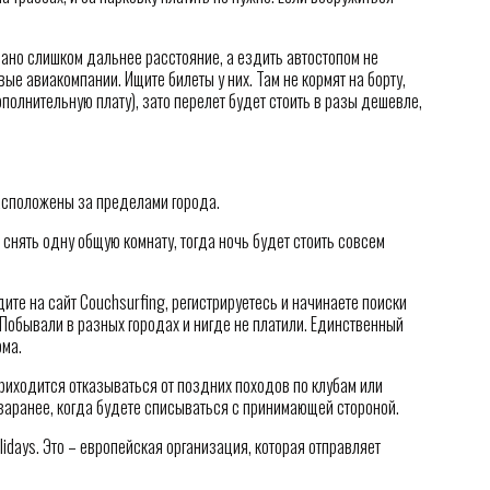
ано слишком дальнее расстояние, а ездить автостопом не
вые авиакомпании. Ищите билеты у них. Там не кормят на борту,
ополнительную плату), зато перелет будет стоить в разы дешевле,
расположены за пределами города.
 снять одну общую комнату, тогда ночь будет стоить совсем
ите на сайт Сouchsurfing, регистрируетесь и начинаете поиски
 Побывали в разных городах и нигде не платили. Единственный
ома.
приходится отказываться от поздних походов по клубам или
 заранее, когда будете списываться с принимающей стороной.
lidays. Это – европейская организация, которая отправляет