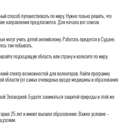
ый способ путешествовать по миру. Нужно только решить, что
акие направления предлагаются. Для начала вот список
ые могут учить детей английскому. Работать придется в Судане.
тесь там побывать.
ирайте подходящую область или страну и колесите по миру.
рокий спектр возможностей для волонтеров. Найти программу
бой области (от самых очевидных вроде медицины и образования
Новой Зеландией. Будете заниматься защитой природы и этой же
тарше 25 лет и имеют высшее образование. Важно условие –
цузским.