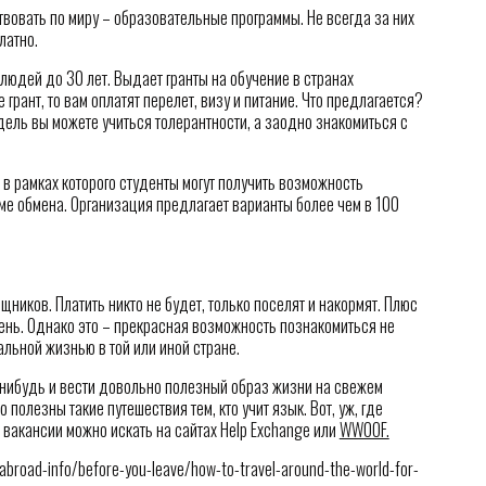
вовать по миру – образовательные программы. Не всегда за них
латно.
юдей до 30 лет. Выдает гранты на обучение в странах
 грант, то вам оплатят перелет, визу и питание. Что предлагается?
дель вы можете учиться толерантности, а заодно знакомиться с
 рамках которого студенты могут получить возможность
ме обмена. Организация предлагает варианты более чем в 100
ников. Платить никто не будет, только поселят и накормят. Плюс
день. Однако это – прекрасная возможность познакомиться не
еальной жизнью в той или иной стране.
-нибудь и вести довольно полезный образ жизни на свежем
полезны такие путешествия тем, кто учит язык. Вот, уж, где
о вакансии можно искать на сайтах Help Exchange или
WWOOF.
abroad-info/before-you-leave/how-to-travel-around-the-world-for-