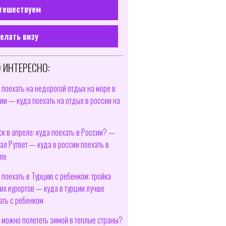
тешествуем
елать визу
 ИНТЕРЕСНО:
 поехать на недорогой отдых на море в
ии — куда поехать на отдых в россии на
е
ск в апреле: куда поехать в России? —
ал Рутвет — куда в россии поехать в
ле
 поехать в Турцию с ребенком: тройка
их курортов — куда в турции лучше
ать с ребенком
 можно полететь зимой в теплые страны?