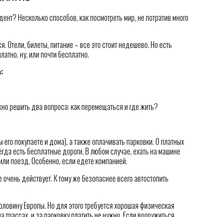
дент? Несколько способов, как посмотреть мир, не потратив много
я. Отели, билеты, питание – все это стоит недешево. Но есть
латно, ну, или почти бесплатно.
:
жно решить два вопроса: как перемещаться и где жить?
 его покупаете и дома), а также оплачивать парковки. О платных
егда есть бесплатные дороги. В любом случае, ехать на машине
или поезд. Особенно, если едете компанией.
е очень действует. К тому же безопаснее всего автостопить
оловину Европы. Но для этого требуется хорошая физическая
на трассах, и за парковку платить не нужно. Если вооружиться