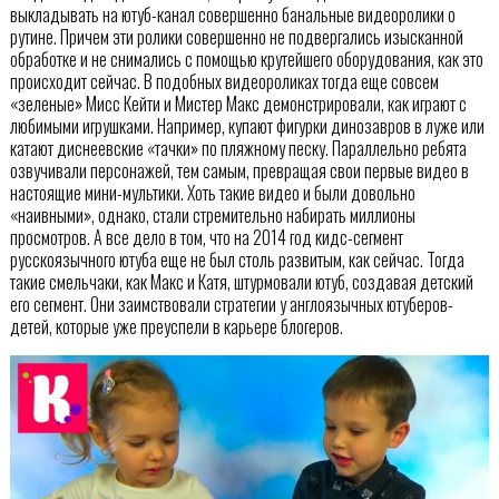
выкладывать на ютуб-канал совершенно банальные видеоролики о
рутине. Причем эти ролики совершенно не подвергались изысканной
обработке и не снимались с помощью крутейшего оборудования, как это
происходит сейчас. В подобных видеороликах тогда еще совсем
«зеленые» Мисс Кейти и Мистер Макс демонстрировали, как играют с
любимыми игрушками. Например, купают фигурки динозавров в луже или
катают диснеевские «тачки» по пляжному песку. Параллельно ребята
озвучивали персонажей, тем самым, превращая свои первые видео в
настоящие мини-мультики. Хоть такие видео и были довольно
«наивными», однако, стали стремительно набирать миллионы
просмотров. А все дело в том, что на 2014 год кидс-сегмент
русскоязычного ютуба еще не был столь развитым, как сейчас. Тогда
такие смельчаки, как Макс и Катя, штурмовали ютуб, создавая детский
его сегмент. Они заимствовали стратегии у англоязычных ютуберов-
детей, которые уже преуспели в карьере блогеров.