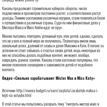
Каналы продолжают стремительно набирать обороты, число
подписчиков и просмотров постоянно растет, а соответственно растут
доходы. Помимо распаковки различных игрушек, стали появляться блоги
о путешествиях в различные страны. Судя по ним финансовые дела у
Мистера Макса и Мисс Кейти идут «в гору».
Многие пытались повторить успешный путь этих детей, однако, сделать
это ни у кого в полной мере не получилось. Плагиаторы имели лишь
локальный успех, далекий от славы и денег Максима и Кати. В погоне за
успехом не стоит забывать о счастье своих детей, ведь некоторые из
них не способны делать подобные контент, им может, вообще,
навредить данное занятие. Каналы стали настолько популярны, что
многие психологи заговорили о зависимости детей от подобного
контента.
Видео «Сколько зарабатывают Mister Max и Miss Katy»
Источник: http://money-budget.ru/earn/zarplata/zarabotok-maksa-i-
kejti-na-yutyube.html
В этой статье мы попытались раскрыть тему: "смотреть мистер макс и