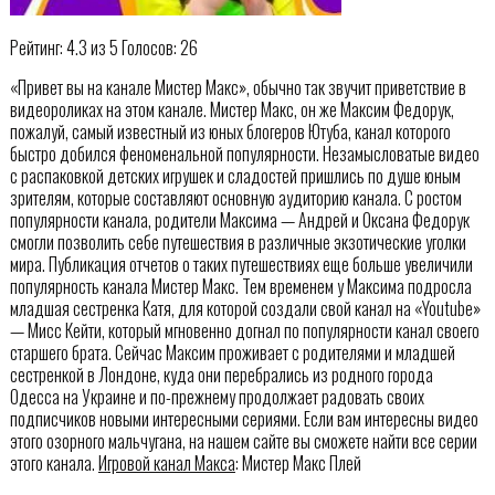
Рейтинг: 4.3 из 5 Голосов: 26
«Привет вы на канале Мистер Макс», обычно так звучит приветствие в
видеороликах на этом канале. Мистер Макс, он же Максим Федорук,
пожалуй, самый известный из юных блогеров Ютуба, канал которого
быстро добился феноменальной популярности. Незамысловатые видео
с распаковкой детских игрушек и сладостей пришлись по душе юным
зрителям, которые составляют основную аудиторию канала. С ростом
популярности канала, родители Максима — Андрей и Оксана Федорук
смогли позволить себе путешествия в различные экзотические уголки
мира. Публикация отчетов о таких путешествиях еще больше увеличили
популярность канала Мистер Макс. Тем временем у Максима подросла
младшая сестренка Катя, для которой создали свой канал на «Youtube»
— Мисс Кейти, который мгновенно догнал по популярности канал своего
старшего брата. Сейчас Максим проживает с родителями и младшей
сестренкой в Лондоне, куда они перебрались из родного города
Одесса на Украине и по-прежнему продолжает радовать своих
подписчиков новыми интересными сериями. Если вам интересны видео
этого озорного мальчугана, на нашем сайте вы сможете найти все серии
этого канала.
Игровой канал Макса
: Мистер Макс Плей