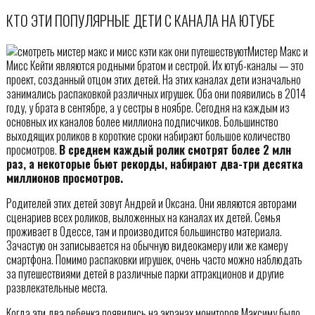
КТО ЭТИ ПОПУЛЯРНЫЕ ДЕТИ С КАНАЛА НА ЮТУБЕ
Мистер Макс и
Мисс Кейти являются родными братом и сестрой. Их ютуб-каналы — это
проект, созданный отцом этих детей. На этих каналах дети изначально
занимались распаковкой различных игрушек. Оба они появились в 2014
году, у брата в сентябре, а у сестры в ноябре. Сегодня на каждым из
основных их каналов более миллиона подписчиков. Большинство
выходящих роликов в короткие сроки набирают большое количество
просмотров.
В среднем каждый ролик смотрят более 2 млн
раз, а некоторые бьют рекорды, набирают два-три десятка
миллионов просмотров.
Родителей этих детей зовут Андрей и Оксана. Они являются авторами
сценариев всех роликов, выложенных на каналах их детей. Семья
проживает в Одессе, там и производится большинство материала.
Зачастую он записывается на обычную видеокамеру или же камеру
смартфона. Помимо распаковки игрушек, очень часто можно наблюдать
за путешествиями детей в различные парки аттракционов и другие
развлекательные места.
Когда эти два ребенка появились на экранах мониторов Максиму было