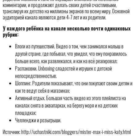
комментарии, и продолжают делать своих детей счастливыми,
транслируя их детство на миллионы экранов по всему миру. Основной
аудиторией канала являются дети 4-7 лет и их родители.
У каждого ребёнка на канале несколько почти одинаковых
рубрик:
Влоги из путешествий. Видео о том, чем занимался малыш в
другой стране, где побывал, что увидел, что ему понравилось
больше всего, как развлекался, и как на всё реагировал;
Распаковки. Unboxing сладостей и игрушек с детской
непосредственностью.
Шоппинг. Родители показывают, что они покупают своим детям и
как те ведут себя в магазинах;
Активный отдых. Большая часть видео из этого плейлиста на
каналах снята в аквапарках, на берегу моря и на детских
площадках;
Челленджи и розыгрыши.
Источник: http://uchastniki.com/bloggers/mister-max-i-miss-katy.html