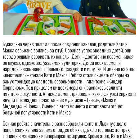
Буквально через полгода после создания каналов, родители Кати и
Макса серьезно взялись за ютуб. Осознав успех звездных детей, они
твердо решили развивать их каналы. Дети – достаточно переменчивая
во вкусах, однако же, уязвимая аудитория. Детей всех времен и
народов, несомненно, прельщают сладости и игрушки. И именно на этом
«выстрелили» каналы Кати и Макса. Ребята стали снимать обзоры на
самую трендовую сладость современности – гигантские «Киндер
Сюрпризы». Под прицелом видеокамеры они распаковывали эти
гигантские вкусности. А также демонстрировали, какие фигурки спрятаны
внутри шоколадного счастья – из мультиков «Тачки», «Маша и
Медведь», «Шрек»… Именно с этого момента и стоит вести отсчет
безумной популярности Кати и Макса.
Сейчас ребята значительно разнообразили контент. Львиную долю
наполнения канала занимают видео об их отдыхе в торговых центрах,
шопинге в магазинах и гипермаркетах игрушек. Кроме этого, Катя и Макс