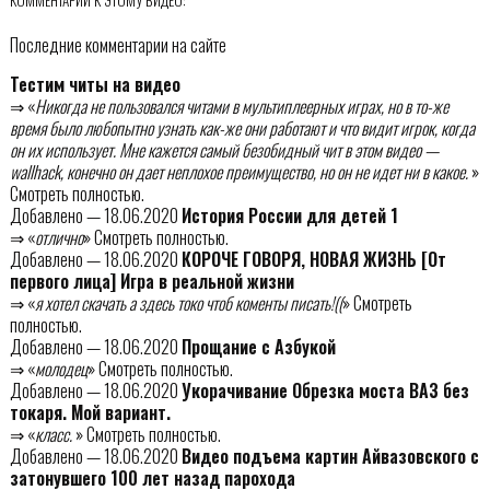
КОММЕНТАРИИ К ЭТОМУ ВИДЕО:
Последние комментарии на сайте
Тестим читы на видео
⇒ «
Никогда не пользовался читами в мультиплеерных играх, но в то-же
время было любопытно узнать как-же они работают и что видит игрок, когда
он их использует. Мне кажется самый безобидный чит в этом видео —
wallhack, конечно он дает неплохое преимущество, но он не идет ни в какое.
»
Смотреть полностью.
Добавлено — 18.06.2020
История России для детей 1
⇒ «
отлично
» Смотреть полностью.
Добавлено — 18.06.2020
КОРОЧЕ ГОВОРЯ, НОВАЯ ЖИЗНЬ [От
первого лица] Игра в реальной жизни
⇒ «
я хотел скачать а здесь токо чтоб коменты писать!((
» Смотреть
полностью.
Добавлено — 18.06.2020
Прощание с Азбукой
⇒ «
молодец
» Смотреть полностью.
Добавлено — 18.06.2020
Укорачивание Обрезка моста ВАЗ без
токаря. Мой вариант.
⇒ «
класс.
» Смотреть полностью.
Добавлено — 18.06.2020
Видео подъема картин Айвазовского с
затонувшего 100 лет назад парохода