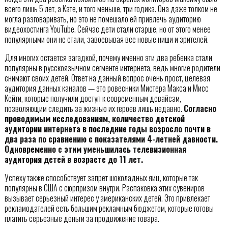
всего лишь 5 лет, а Кате, и того меньше, три годика. Она даже толком не
могла разговаривать, но это не помешало ей привлечь аудиторию
видеохостинга YouTube. Сейчас дети стали старше, но от этого менее
популярными они не стали, завоевывая все новые ниши и зрителей.
Для многих остается загадкой, почему именно эти два ребенка стали
популярны в русскоязычном сегменте интернета, ведь многие родители
снимают своих детей. Ответ на данный вопрос очень прост, целевая
аудитория данных каналов — это ровесники Мистера Макса и Мисс
Кейти, которые получили доступ к современным девайсам,
позволяющим следить за жизнью их героев лишь недавно.
Согласно
проводимым исследованиям, количество детской
аудитории интернета в последние годы возросло почти в
два раза по сравнению с показателями 4-летней давности.
Одновременно с этим уменьшилась телевизионная
аудитория детей в возрасте до 11 лет.
Успеху также способствует запрет шоколадных яиц, которые так
популярны в США с сюрпризом внутри. Распаковка этих сувениров
вызывает серьезный интерес у американских детей. Это привлекает
рекламодателей есть большим рекламным бюджетом, которые готовы
платить серьезные деньги за продвижение товара.