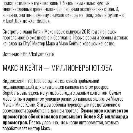
пристрастились к путешествиям. Об этом свидетельствуют их
многочисленные тревел-влоги о посещении экзотических стран. И,
конечно, они по-прежнему снимают обзоры на трендовые игрушки – от
«Плей До» до «Хот Виллс».
Смотреть онлайн Катя и Макс новые выпуски 2018 года на нашем
портале можно ежедневно и бесплатно. Новые серии и сезоны детских
каналов на Ютуб Мистер Макс и Мисс Кейти в хорошем качестве.
Источник: http://katyamax.ru/
МАКС И КЕЙТИ — МИЛЛИОНЕРЫ ЮТЮБА
Видеохостинг YouTube сегодня стал самой прибыльной
медиаплощадкой для владельцев каналов на этом ресурсе.
Зарабатывать здесь могут любые люди с разным контентом. Самым
любопытным вариантом успешно развитых каналов являются Мистер
Макс и Мисс Кейти. Эти два ребенка перевернули представление о
возможности заработка на данном портале.
Суммарное количество
просмотров обоих каналов превышает более 3,5 миллиарда
просмотров.
Поэтому логично, что многие интересуются, сколько
зарабатывает мистер Макс.