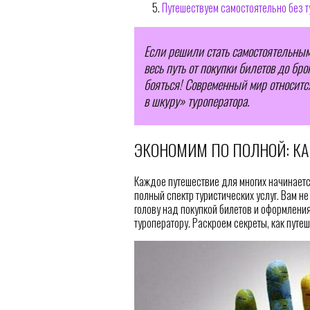
Путешествуем самостоятельно без 
Если решили стать самостоятельным
весь путь от покупки билетов до бро
бояться! Современный мир относится
в шкуру» туроператора.
ЭКОНОМИМ ПО ПОЛНОЙ: КА
Каждое путешествие для многих начинаетс
полный спектр туристических услуг. Вам н
голову над покупкой билетов и оформления
туроператору. Раскроем секреты, как путе