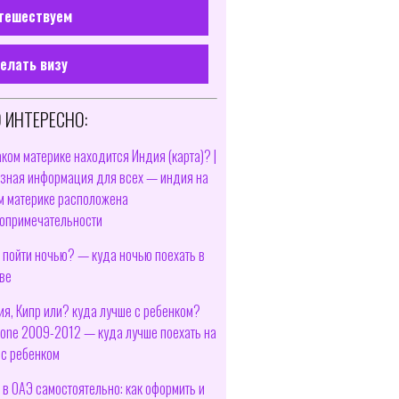
тешествуем
елать визу
 ИНТЕРЕСНО:
аком материке находится Индия (карта)? |
зная информация для всех — индия на
м материке расположена
опримечательности
 пойти ночью? — куда ночью поехать в
ве
ия, Кипр или? куда лучше с ребенком?
leone 2009-2012 — куда лучше поехать на
 с ребенком
 в ОАЭ самостоятельно: как оформить и