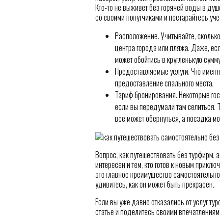
Кто-то не выживет без горячей воды в душе
со своими попутчиками и постарайтесь уче
Расположение. Учитывайте, сколько
центра города или пляжа. Даже, есл
может обойтись в кругленькую сумму
Предоставляемые услуги. Что именно
предоставление спального места.
Тариф бронирования. Некоторые гост
если вы передумали там селиться. Т
все может обернуться, а поездка м
Вопрос, как путешествовать без турфирм, ак
интересен и тем, кто готов к новым прикл
это главное преимущество самостоятельной
удивитесь, как он может быть прекрасен.
Если вы уже давно отказались от услуг тур
статье и поделитесь своими впечатлениями