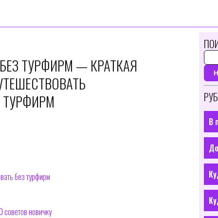
ПОИ
 БЕЗ ТУРФИРМ — КРАТКАЯ
УТЕШЕСТВОВАТЬ
РУБ
 ТУРФИРМ
В 
До
Ку
овать без турфирм
Ку
0 советов новичку