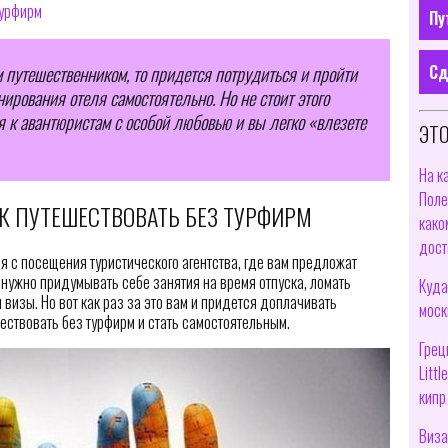
турфирм
Пу
Сд
 путешественником, то придется потрудиться и пройти
нирования отеля самостоятельно. Но не стоит этого
 к авантюристам с особой любовью и вы легко «влезете
ЭТО
На к
Поле
К ПУТЕШЕСТВОВАТЬ БЕЗ ТУРФИРМ
како
дост
я с посещения туристического агентства, где вам предложат
е нужно придумывать себе занятия на время отпуска, ломать
Куда
 визы. Но вот как раз за это вам и придется доплачивать
моск
шествовать без турфирм и стать самостоятельным.
Грец
Litt
кипр
Виза