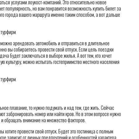
ться услугами лоукост-компаний. Это относительно новое
ет популярность, но вам понравится возможность купить билет за
го города вашего маршрута именно таким способом, а вот дальше
 можно арендовать автомобиль и отправиться в длительное
менно вы собираетесь провести свой отпуск. Если цель поездки
адача будет заключаться в выборе жилья. А вот тем, кто хочет
ую культуру, можно испытать гостеприимство местного населения
ьное плавание, то нужно подумать и над тем, где жить. Сейчас
ают забронировать номер или найти кров. Но в этом вопросе нужно
 и обращать внимание на множество факторов.
ы хотите провести свой отпуск. Будет это гостиница с полным
огое зависит от личных предпочтений и особенностей характера.