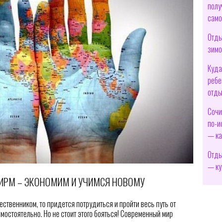
полу
само
Отды
зимо
Куда
ребе
отды
Сочи
по-и
— ка
Отды
— ку
ФИРМ – ЭКОНОМИМ И УЧИМСЯ НОВОМУ
ственником, то придется потрудиться и пройти весь путь от
мостоятельно. Но не стоит этого бояться! Современный мир