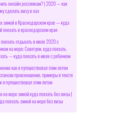
чить онлайн россиянам? | 2020 — как
му сделать визу в оаэ
х зимой в Краснодарском крае — куда
й поехать в краснодарском крае
 поехать отдыхать в июле 2020 с
нком на море; Советуем, куда поехать
хать — куда поехать в июле с ребенком
нение как я путешествовал этим летом
спански произношение, примеры в тексте
к я путешествовал этим летом
х на море зимой куда поехать без визы |
да поехать зимой на море без визы