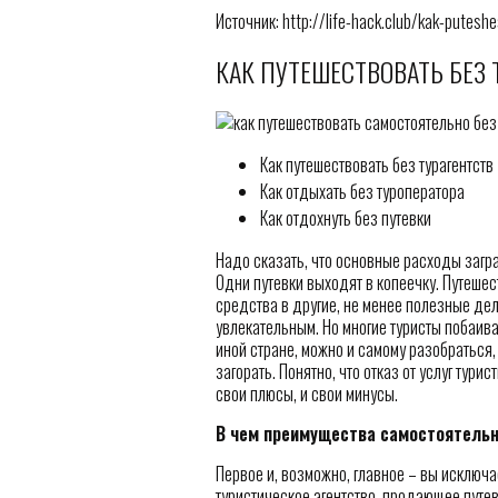
Источник: http://life-hack.club/kak-putesh
КАК ПУТЕШЕСТВОВАТЬ БЕЗ 
Как путешествовать без турагентств
Как отдыхать без туроператора
Как отдохнуть без путевки
Надо сказать, что основные расходы загра
Одни путевки выходят в копеечку. Путеше
средства в другие, не менее полезные дел
увлекательным. Но многие туристы побаива
иной стране, можно и самому разобраться, г
загорать. Понятно, что отказ от услуг тури
свои плюсы, и свои минусы.
В чем преимущества самостоятель
Первое и, возможно, главное – вы исключа
туристическое агентство, продающее путе