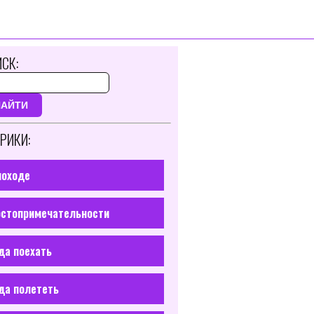
СК:
НАЙТИ
РИКИ:
походе
стопримечательности
да поехать
да полететь