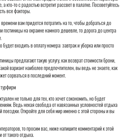
, а кто-то с радостью встретит рассвет в палатке. Посоветуйтесь
сть все факторы.
 времени вам придется потратить на то, чтобы добраться до
и гостиницы на окраине намного дешевле, то дорога до центра
.
 будет входить в оплату номера: завтрак и уборка или просто
иницы предлагают такую услугу, как возврат стоимости брони,
акой вариант наиболее предпочтителен, вы ведь не знаете, как
ожет сорваться в последний момент.
туален не только для тех, кто хочет сэкономить, но будет
ючениям. Ведь некая свобода от навязанных условностей отдыха
 поездки. Откройте для себя мир именно с этой стороны и вы
операторов, то просим вас, ниже напишите комментарий к этой
 от такого отдыха.