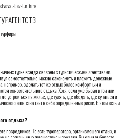
estvovat-bez-turfirm/
ТУРАГЕНТСТВ
ничных турне всегда связаны с туристическими агентствами.
ствуя самостоятельно, можно сэкономить и вложить денежные
а, например, сделать тот же отдых более комфортным и
ются самостоятельного отдыха. Хотя, если уже бывал в той или
де устроиться на жилье, где гулять, где обедать, где купаться и
стического агентства таит в себе определенные риски. В этом есть и
ного отдыха?
ете посредников. То есть туроператора, организующего отдых, и
вки на заграничные путешествия и поездки. Вы сами выбираете