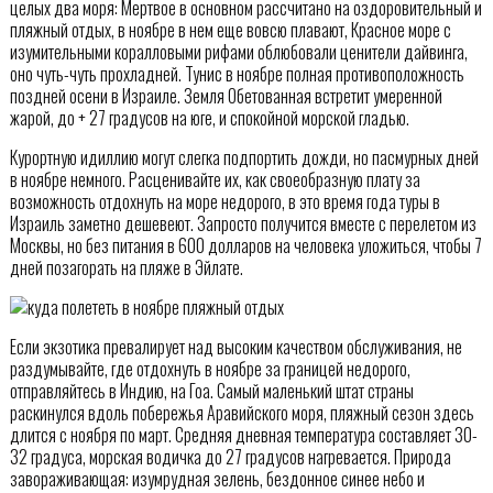
целых два моря: Мертвое в основном рассчитано на оздоровительный и
пляжный отдых, в ноябре в нем еще вовсю плавают, Красное море с
изумительными коралловыми рифами облюбовали ценители дайвинга,
оно чуть-чуть прохладней. Тунис в ноябре полная противоположность
поздней осени в Израиле. Земля Обетованная встретит умеренной
жарой, до + 27 градусов на юге, и спокойной морской гладью.
Курортную идиллию могут слегка подпортить дожди, но пасмурных дней
в ноябре немного. Расценивайте их, как своеобразную плату за
возможность отдохнуть на море недорого, в это время года туры в
Израиль заметно дешевеют. Запросто получится вместе с перелетом из
Москвы, но без питания в 600 долларов на человека уложиться, чтобы 7
дней позагорать на пляже в Эйлате.
Если экзотика превалирует над высоким качеством обслуживания, не
раздумывайте, где отдохнуть в ноябре за границей недорого,
отправляйтесь в Индию, на Гоа. Самый маленький штат страны
раскинулся вдоль побережья Аравийского моря, пляжный сезон здесь
длится с ноября по март. Средняя дневная температура составляет 30-
32 градуса, морская водичка до 27 градусов нагревается. Природа
завораживающая: изумрудная зелень, бездонное синее небо и