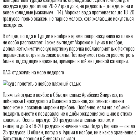
воздуха едва достигает 20-22 градусов, не редкость – дожди, ночи и
вовсе холодные (максимум + 14). Морская вода прогревается до 18-20
градусов, прямо скажем, не парное молоко, хотя желающие искупаться
находятся.
В общем, погода в Турции в ноябре к времяпрепровождению на пляже
не особо располагает. Также выглядят Марокко и Тунис в ноябре,
дополняет климатическую картинку парочка неблагоприятных факторов:
порывистые ветра и высокие волны. Поэтому имеет смысл рассмотреть
более подходящие варианты, примерно в той же ценовой категории.
ОАЭ: отдохнуть на море недорого
Пляжный отдых в ноябре в Объединенных Арабских Эмиратах, на
побережье Персидского и Оманского заливов, запомнится мягким
песочком и ласковым морским прибоем. Особенно, если его любимой
подарить вместе с поздравление с днём рождения женщине в стихах
красивые. Осень порадует 30 градусным дневным теплом, и
температурой в 18-20 градусов в ночные часы. Вода у берегов — около
25 градусов. В общем, погода в Турции в ноябре, ни в какое сравнение с
бархатным сезоном в Эмиратах не идет.