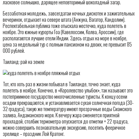
ласковое солнышко, дарящее неповторимый шоколадный загар.
Беззаботная молодежь, завсегдатаи ночных дискотек и зажигательных
вечеринок, отдыхает на севере штата (Анжуна, Вагатор, Кандолим).
Респектабельная публика тоже отыскала местечко, куда полететь в
ноябре. Это южные курорты Гоа (Кавелоссим, Колва, Ароссим), где
располагаются лучшие отели Индии. Здесь отдых на море в ноябре,
цена за недельный тур с полным пансионом на двоих, не превысит 85
000 рублей.
Таиланд: рай на земле
Тот, кто хоть раз в жизни побывал в Таиланде, точно знает, куда
полететь в ноябре. Конечно, в «Королевство улыбок», так называют это
гостеприимное государство многочисленные туристы. К концу осени
осадки прекращаются, и устанавливается сухая солнечная погода (30-
32 градуса), такую же температуру имеют прозрачные воды Сиамского
залива, Андаманского моря. К вечеру жара сменяется приятной
прохладой, столбик термометра опускается до отметки + 22 градуса,
можно совершить познавательную экскурсию, посетить фееричное
зрелище – праздник Лой Кратонг.