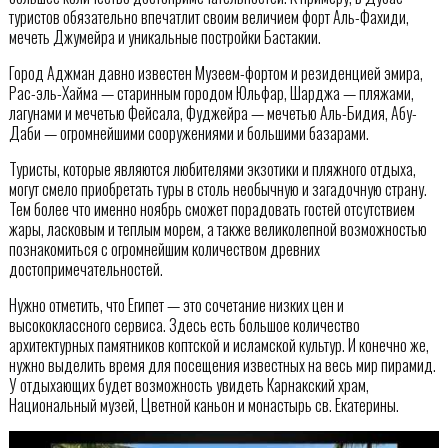
туристов обязательно впечатлит своим величием форт Аль-Фахиди,
мечеть Джумейра и уникальные постройки Бастакии.
Город Аджман давно известен Музеем-фортом и резиденцией эмира,
Рас-эль-Хайма — старинным городом Юльфар, Шарджа — пляжами,
лагунами и мечетью Фейсала, Фуджейра — мечетью Аль-Бидия, Абу-
Даби — огромнейшими сооружениями и большими базарами.
Туристы, которые являются любителями экзотики и пляжного отдыха,
могут смело приобретать туры в столь необычную и загадочную страну.
Тем более что именно ноябрь сможет порадовать гостей отсутствием
жары, ласковым и теплым морем, а также великолепной возможностью
познакомиться с огромнейшим количеством древних
достопримечательностей.
Нужно отметить, что Египет — это сочетание низких цен и
высококлассного сервиса. Здесь есть большое количество
архитектурных памятников коптской и исламской культур. И конечно же,
нужно выделить время для посещения известных на весь мир пирамид.
У отдыхающих будет возможность увидеть Карнакский храм,
Национальный музей, Цветной каньон и монастырь св. Екатерины.