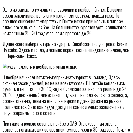
Одно из самых популярных направлений в ноябре – Египет. Высокий
сезон закончился, цены снижаются, температура, правда тоже. Но
осеннее снижение температуры в Египте можно причислить к плюсам
пляжного отдыха в ноябре. На большинстве курортов устанавливаются
комфортные 25–30 градусов, вода прогрета до 26.
Лучше всего выбирать туры на курорты Синайского полуострова: Табе и
Нувейбе. Здесь и тепло, и меньше вероятность выпадения осадков, чем
в Шарм-эль-Шейхе.
В ноябре начинает потихоньку принимать туристов Таиланд. Здесь
окончен сезон дождей, но не на всех курортах. В Паттайе воцарились
сухость и теплота — +30 °С, воды Сиамского залива прогрелись до 24–
26 °С. Единственный минус такого отдыха – начало высокого сезона, а,
соответственно, цены на отели, экскурсии и даже фрукты на рынках
поднимаются. Зато вам будут доступны самые лучшие развлечения и
шоу-программы нового сезона.
Пик туристического сезона в ноябре в ОАЭ. Эта сказочная страна
встречает отдыхающих со средней температурой в 30 градусов. Тем, кто