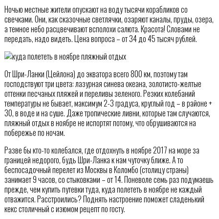
Ночью местные жители опускают на воду тысячи корабликов со
свечками. Они, как сказочные светлячки, озаряют каналы, пруды, озера,
а темное небо расцвечивают всполохи салюта. Красота! Словами не
передать, надо видеть. Цена вопроса – от 34 до 45 тысяч рублей.
От Шри-Ланки (Цейлона) до экватора всего 800 км, поэтому там
господствуют три цвета: лазурная синева океана, золотисто-желтые
оттенки песчаных пляжей и переливы зеленого. Резких колебаний
температуры не бывает, максимум 2-3 градуса, круглый год – в районе +
30, в воде и на суше. Даже тропические ливни, которые там случаются,
пляжный отдых в ноябре не испортят потому, что обрушиваются на
побережье по ночам.
Разве бы кто-то колебался, где отдохнуть в ноябре 2017 на море за
границей недорого, будь Шри-Ланка к нам чуточку ближе. А то
беспосадочный перелет из Москвы в Коломбо (столицу страны)
занимает 9 часов, со стыковками – от 14. Поневоле семь раз подумаешь
прежде, чем купить путевки туда, куда полететь в ноябре не каждый
отважится. Расстроились? Поднять настроение поможет сладенький
кекс столичный с изюмом рецепт по госту.