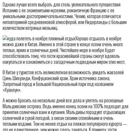
Однако лучше всего выбрать для столь увлекательного путешествия
Испанию с ее знаменитыми музеями, романтичную Францию с ее
уникальными достопримечательностями, Чехию, которая отличается
неповторимой средневековой атмосферой, или Нидерланды с большим
количеством ветряных мельниц.
Хорошо отдыхать в ноябре
можно даже в Китае. Именно в этой стране в конце осени очень много
теплых, ярких и солнечных дней. Чистейшее море в ноябре будет
способствовать тому, что гости красивейшей страны смогут вдоволь
накупаться и ознакомиться с загадочным подводным миром этих мест.
В Китае у туристов есть великолепная возможность увидеть мавзолей
Цинь Шихуанди, Конфуцианский храм, Храм источника закона,
Запретный город и большой Национальный парк под названием
«Хуанлун».
А можно бросить на несколько дней все дела и улететь на роскошные
Мальдивские острова. Ведь именно конец осени на 100% подходит для
принятия солнечных ванн и купания. Мальдивы порадуют отдыхающих
солнечной и сухой погодой, а океан своими спокойными и очень
теплыми водами. Тем не менее отдых на пляжах популярного курорта —
это не единственное, чем можно здесь заняться. К примеру, гости