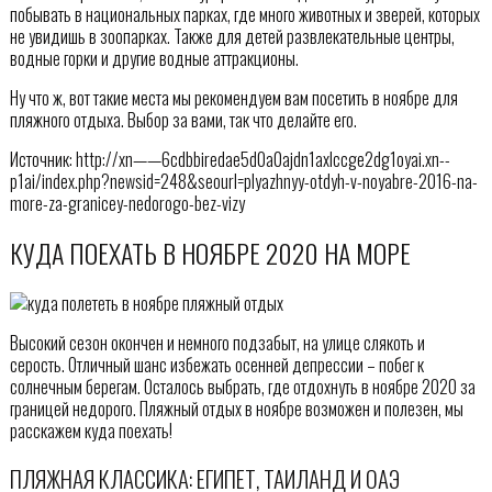
побывать в национальных парках, где много животных и зверей, которых
не увидишь в зоопарках. Также для детей развлекательные центры,
водные горки и другие водные аттракционы.
Ну что ж, вот такие места мы рекомендуем вам посетить в ноябре для
пляжного отдыха. Выбор за вами, так что делайте его.
Источник: http://xn——6cdbbiredae5d0a0ajdn1axlccge2dg1oyai.xn--
p1ai/index.php?newsid=248&seourl=plyazhnyy-otdyh-v-noyabre-2016-na-
more-za-granicey-nedorogo-bez-vizy
КУДА ПОЕХАТЬ В НОЯБРЕ 2020 НА МОРЕ
Высокий сезон окончен и немного подзабыт, на улице слякоть и
серость. Отличный шанс избежать осенней депрессии – побег к
солнечным берегам. Осталось выбрать, где отдохнуть в ноябре 2020 за
границей недорого. Пляжный отдых в ноябре возможен и полезен, мы
расскажем куда поехать!
ПЛЯЖНАЯ КЛАССИКА: ЕГИПЕТ, ТАИЛАНД И ОАЭ