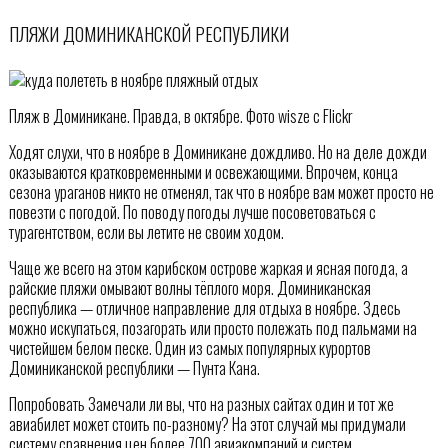
ПЛЯЖИ ДОМИНИКАНСКОЙ РЕСПУБЛИКИ
Пляж в Доминикане. Правда, в октябре. Фото wisze с Flickr
Ходят слухи, что в ноябре в Доминикане дождливо. Но на деле дожди
оказываются кратковременными и освежающими. Впрочем, конца
сезона ураганов никто не отменял, так что в ноябре вам может просто не
повезти с погодой. По поводу погоды лучше посоветоваться с
турагентством, если вы летите не своим ходом.
Чаще же всего на этом карибском острове жаркая и ясная погода, а
райские пляжи омывают волны тёплого моря. Доминиканская
республика — отличное направление для отдыха в ноябре. Здесь
можно искупаться, позагорать или просто полежать под пальмами на
чистейшем белом песке. Один из самых популярных курортов
Доминиканской республики — Пунта Кана.
Попробовать Замечали ли вы, что на разных сайтах один и тот же
авиабилет может стоить по-разному? На этот случай мы придумали
систему сравнения цен более 700 авиакомпаний и систем