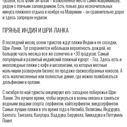
тусовок, есть Флик-ан-Флак – излюбленное место самих маврикийцев,
рядом с птичьим заповедником. Есть только два незначительных
минуса пляжного отдыха в ноябре на Маврикии – он сравнительно дорог
и здесь запрещен нудизм.
ПРЯНЫЕ ИНДИЯ И ШРИ-ЛАНКА
В последний месяц осени туристов ждут пляжи Индии и ее соседки,
Шри-Ланки. Тут сохраняется небольшая вероятность дождей, но
большую часть месяца все же солнечно и +30 градусов. Самый
популярный и развитый индийский пляжный курорт – Гоа. Здесь есть и
многолюдные пляжи с кафе и шезлонгами, на которых местные
мальчишки развернули бизнес по продаже свежесобранных кокосов. А
есть малочисленные или полностью дикие, где можно полюбоваться
дельфинами и орлами.
С октября по май туристы оккупируют юго-западное побережье Шри-
Ланки. Это лучшее время, чтобы окунуться в волны океана и заняться
водными видами спорта: серфингом, кайтсерфингом, виндсерфингом.
Самые лучшие пляжи в это время года в Негомбо, Велигамы, Индурува,
Бентота, Тангалла, Калутара, Ваддува, Берувела, Хиккадува и Поттувиль
Поинт.