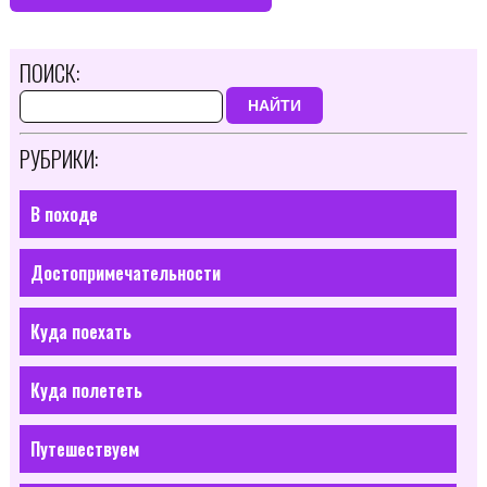
ПОИСК:
НАЙТИ
РУБРИКИ:
В походе
Достопримечательности
Куда поехать
Куда полететь
Путешествуем