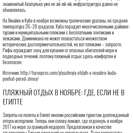
знаменитый Акапулько уже не ай-яй-яй, инфраструктура давно не
обновлялась.
На Ямайке и Кубе в ноябре возможны тропические ураганы, но средняя
температура 26–28 градусов. Куба порадует многочисленными дайвинг-
турами и муниципальными пляжами с бесплатными зонтиками и
лежаками. Доминикана не может похвастаться множеством
исторических достопримечательностей, но вот пляжами – запросто.
Рифы ограждают зону для купания от опасных обитателей моря и
подводных течений, поэтому пляжный отдых здесь комфортен и
безопасен.
Источник: http://turvopros.com/plyazhnyiy-otdyih-v-noyabre-kuda-
poehat-pered-zimoy/
ПЛЯЖНЫЙ ОТДЫХ В НОЯБРЕ: ГДЕ, ЕСЛИ НЕ В
ЕГИПТЕ
Запреты на полеты в Египет многим российским туристам долгожданный
отпуск испортили. Теперь они голову ломают, где отдохнуть в ноябре
2017 на море за границей недорого. Предлагаемая в качестве
альтернативы Турция ожиданий не оправдывает. Днем температура