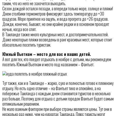
таким, что из него не захочется выходить.
Сезон дождей остался позади, а впереди только море, солнце и пляжи!
Днем столбики термометров фиксируют здесь температуру до +30
градусов. Море приятное на ощупь, и вода прогрета до +26 градусов.
Дожди, конечно, бывают, но они крайне редки и в основном проходят
ночью, когда все спят.
В Таиланде также много культурных мест, и достопримечательностей.
Даже некоторые пляжи возведены в ранг красивых мест, которые стоит
обязательно посетить туристам.
Южный Вьетнам – место для вас и ваших детей.
А вот для тех, кто поедет отдыхать в ноябре с детьми, мы рекомендуем
посетить Южный Вьетнам и место под названием – Фантьет.
Тут также, как и в Таиланде – жарко, сухо и полностью готово к пляжному
отдыху. Но есть одно отличие – на Фантьет тихо и спокойно, а на
побережье Таиланда с каждым днем становится туристов в несколько
раз больше. Поэтому для отдыха с детьми городок Фантьет будет самым
оптимальным решением.
Не мало важным фактором при выборе страны являются цены. Тут они в
несколько раз ниже, чем на курортах Таиланда. Плюс туристы могут