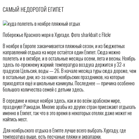
САМЫЙ НЕДОРОГОЙ ЕГИПЕТ
Побережье Красного моря в Хургаде. Фото sharkbait с Flickr
В ноябре в Европе заканчивается пляжный сезон, и из бюджетных
направлений отдыха на море остаётся один Египет. Сюда можно
полететь и в октябре, и в остальные месяцы осени, лета и весны. Ноябрь
здесь по-прежнему жаркий: температура воздуха держится у 32-х
градусов Цельсия, воды — 26. В начале месяца туры сюда дороже, чем
в остальные дни, из-за наших ноябрьских праздников, на которые
приходятся ещё и школьные каникулы. Последнее — причина особенно
большого количества семей с детьми здесь.
В середине и конце ноября здесь, как и во всём арабском мире,
празднуют Рамадан. Многие арабы из других стран приезжают отдыхать
именно в Египет, так что в это время в некоторых отелях даже может не
найтись мест.
Для ноябрьского отдыха в Египте лучше всего выбрать Хургаду, где
температура выше, есть песчаные пляжи и аквапарки.