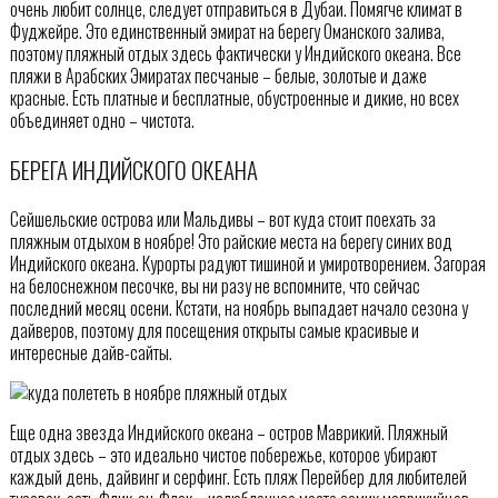
очень любит солнце, следует отправиться в Дубаи. Помягче климат в
Фуджейре. Это единственный эмират на берегу Оманского залива,
поэтому пляжный отдых здесь фактически у Индийского океана. Все
пляжи в Арабских Эмиратах песчаные – белые, золотые и даже
красные. Есть платные и бесплатные, обустроенные и дикие, но всех
объединяет одно – чистота.
БЕРЕГА ИНДИЙСКОГО ОКЕАНА
Сейшельские острова или Мальдивы – вот куда стоит поехать за
пляжным отдыхом в ноябре! Это райские места на берегу синих вод
Индийского океана. Курорты радуют тишиной и умиротворением. Загорая
на белоснежном песочке, вы ни разу не вспомните, что сейчас
последний месяц осени. Кстати, на ноябрь выпадает начало сезона у
дайверов, поэтому для посещения открыты самые красивые и
интересные дайв-сайты.
Еще одна звезда Индийского океана – остров Маврикий. Пляжный
отдых здесь – это идеально чистое побережье, которое убирают
каждый день, дайвинг и серфинг. Есть пляж Перейбер для любителей