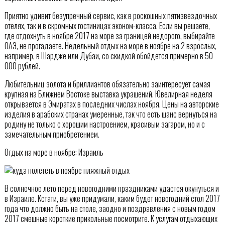
Приятно удивит безупречный сервис, как в роскошных пятизвездочных
отелях, так и в скромных гостиницах эконом-класса. Если вы решаете,
где отдохнуть в ноябре 2017 на море за границей недорого, выбирайте
ОАЭ, не прогадаете. Недельный отдых на море в ноябре на 2 взрослых,
например, в Шардже или Дубаи, со скидкой обойдется примерно в 50
000 рублей.
Любительниц золота и бриллиантов обязательно заинтересует самая
крупная на Ближнем Востоке выставка украшений. Ювелирная неделя
открывается в Эмиратах в последних числах ноября. Цены на авторские
изделия в арабских странах умеренные, так что есть шанс вернуться на
родину не только с хорошим настроением, красивым загаром, но и с
замечательным приобретением.
Отдых на море в ноябре: Израиль
В солнечное лето перед новогодними праздниками удастся окунуться и
в Израиле. Кстати, вы уже придумали, каким будет новогодний стол 2017
года что должно быть на столе, заодно и поздравления с новым годом
2017 смешные короткие прикольные посмотрите. К услугам отдыхающих