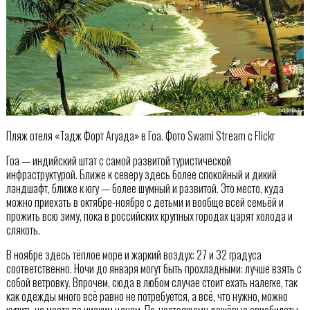
Пляж отеля «Тадж Форт Агуада» в Гоа. Фото Swami Stream с Flickr
Гоа — индийский штат с самой развитой туристической
инфраструктурой. Ближе к северу здесь более спокойный и дикий
ландшафт, ближе к югу — более шумный и развитой. Это место, куда
можно приехать в октябре-ноябре с детьми и вообще всей семьёй и
прожить всю зиму, пока в российских крупных городах царят холода и
слякоть.
В ноябре здесь тёплое море и жаркий воздух: 27 и 32 градуса
соответственно. Ночи до января могут быть прохладными: лучше взять с
собой ветровку. Впрочем, сюда в любом случае стоит ехать налегке, так
как одежды много всё равно не потребуется, а всё, что нужно, можно