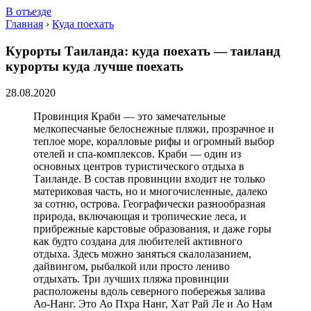
В отъезде
Главная
›
Куда поехать
Курорты Таиланда: куда поехать — таиланд
курорты куда лучше поехать
28.08.2020
Провинция Краби — это замечательные
мелкопесчаные белоснежные пляжи, прозрачное и
теплое море, коралловые рифы и огромный выбор
отелей и спа-комплексов. Краби — один из
основных центров туристического отдыха в
Таиланде. В состав провинции входит не только
материковая часть, но и многочисленные, далеко
за сотню, острова. Географически разнообразная
природа, включающая и тропические леса, и
прибрежные карстовые образования, и даже горы
как будто создана для любителей активного
отдыха. Здесь можно заняться скалолазанием,
дайвингом, рыбалкой или просто лениво
отдыхать. Три лучших пляжа провинции
расположены вдоль северного побережья залива
Ао-Нанг. Это Ао Пхра Нанг, Хат Рай Ле и Ао Нам