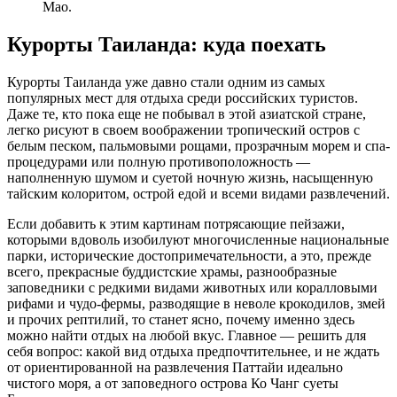
Мао.
Курорты Таиланда: куда поехать
Курорты Таиланда уже давно стали одним из самых
популярных мест для отдыха среди российских туристов.
Даже те, кто пока еще не побывал в этой азиатской стране,
легко рисуют в своем воображении тропический остров с
белым песком, пальмовыми рощами, прозрачным морем и спа-
процедурами или полную противоположность —
наполненную шумом и суетой ночную жизнь, насыщенную
тайским колоритом, острой едой и всеми видами развлечений.
Если добавить к этим картинам потрясающие пейзажи,
которыми вдоволь изобилуют многочисленные национальные
парки, исторические достопримечательности, а это, прежде
всего, прекрасные буддистские храмы, разнообразные
заповедники с редкими видами животных или коралловыми
рифами и чудо-фермы, разводящие в неволе крокодилов, змей
и прочих рептилий, то станет ясно, почему именно здесь
можно найти отдых на любой вкус. Главное — решить для
себя вопрос: какой вид отдыха предпочтительнее, и не ждать
от ориентированной на развлечения Паттайи идеально
чистого моря, а от заповедного острова Ко Чанг суеты