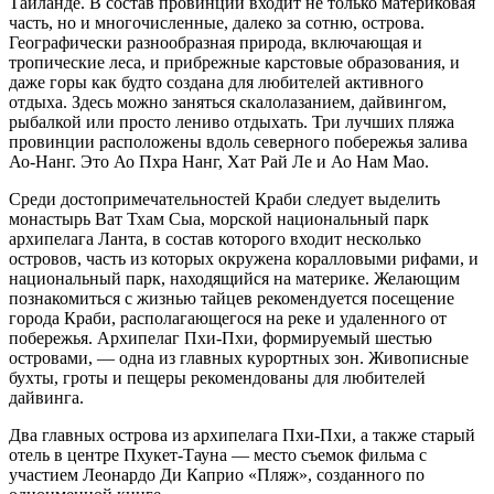
Таиланде. В состав провинции входит не только материковая
часть, но и многочисленные, далеко за сотню, острова.
Географически разнообразная природа, включающая и
тропические леса, и прибрежные карстовые образования, и
даже горы как будто создана для любителей активного
отдыха. Здесь можно заняться скалолазанием, дайвингом,
рыбалкой или просто лениво отдыхать. Три лучших пляжа
провинции расположены вдоль северного побережья залива
Ао-Нанг. Это Ао Пхра Нанг, Хат Рай Ле и Ао Нам Мао.
Среди достопримечательностей Краби следует выделить
монастырь Ват Тхам Сыа, морской национальный парк
архипелага Ланта, в состав которого входит несколько
островов, часть из которых окружена коралловыми рифами, и
национальный парк, находящийся на материке. Желающим
познакомиться с жизнью тайцев рекомендуется посещение
города Краби, располагающегося на реке и удаленного от
побережья. Архипелаг Пхи-Пхи, формируемый шестью
островами, — одна из главных курортных зон. Живописные
бухты, гроты и пещеры рекомендованы для любителей
дайвинга.
Два главных острова из архипелага Пхи-Пхи, а также старый
отель в центре Пхукет-Тауна — место съемок фильма с
участием Леонардо Ди Каприо «Пляж», созданного по