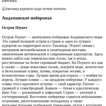
Бангкока.
Андаманское побережье
Остров Пхукет
Остров Пхукет — жемчужина побережья Андаманского моря.
Это самый большой остров в стране и один из лучших
курортов на территории всего Таиланда. Пхукет связан с
материком автомобильным и пешеходным мостами,
оживленным автовокзалом и современным аэропортом. Здесь
можно найти как первоклассные отели, так и кондо,
рассчитанные на более скромный бюджет. На Пхукете все как
в сказке — рощи кокосовых пальм, лазурное море, золотистые
и белоснежные пляжи, холмы, покрытые лесами, и
великолепные горы. Лучшее время для отдыха — с ноября по
апрель. Лучшие пляжи — на западном побережье. У каждого
пляжа этого красивого острова — свой характер: Патонг —
громкий и сумасбродный, Камала — тихая и идиллическая,
Банг-Тао — роскошный и пафосный, Сурин — уютный и
гостеприимный. Восточное побережье славится небольшими
островами, расположенными неподалеку, а также
многочисленными рыбацкими причалами, рядом с которыми