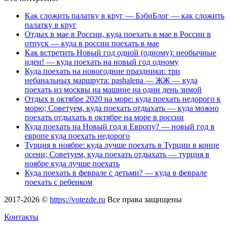
Как сложить палатку в круг — БэбиБлог — как сложить
палатку в круг
Отдых в мае в России, куда поехать в мае в России в
отпуск — куда в россии поехать в мае
Как встретить Новый год одной (одному): необычные
идеи! — куда поехать на новый год одному
Куда поехать на новогодние праздники: три
небанальных маршрута: pashalena — ЖЖ — куда
поехать из москвы на машине на один день зимой
Отдых в октябре 2020 на море: куда поехать недорого к
морю; Советуем, куда поехать отдыхать — куда можно
поехать отдыхать в октябре на море в россии
Куда поехать на Новый год в Европу? — новый год в
европе куда поехать недорого
Турция в ноябре: куда лучше поехать в Турции в конце
осени; Советуем, куда поехать отдыхать — турция в
ноябре куда лучше поехать
Куда поехать в феврале с детьми? — куда в феврале
поехать с ребенком
2017-2026 ©
https://votezde.ru
Все права защищены
Контакты