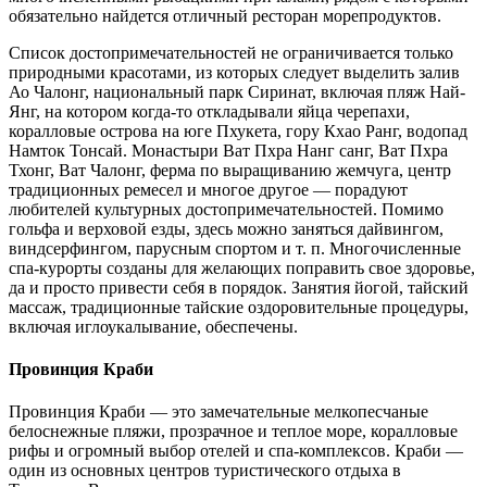
обязательно найдется отличный ресторан морепродуктов.
Список достопримечательностей не ограничивается только
природными красотами, из которых следует выделить залив
Ао Чалонг, национальный парк Сиринат, включая пляж Най-
Янг, на котором когда-то откладывали яйца черепахи,
коралловые острова на юге Пхукета, гору Кхао Ранг, водопад
Намток Тонсай. Монастыри Ват Пхра Нанг санг, Ват Пхра
Тхонг, Ват Чалонг, ферма по выращиванию жемчуга, центр
традиционных ремесел и многое другое — порадуют
любителей культурных достопримечательностей. Помимо
гольфа и верховой езды, здесь можно заняться дайвингом,
виндсерфингом, парусным спортом и т. п. Многочисленные
спа-курорты созданы для желающих поправить свое здоровье,
да и просто привести себя в порядок. Занятия йогой, тайский
массаж, традиционные тайские оздоровительные процедуры,
включая иглоукалывание, обеспечены.
Провинция Краби
Провинция Краби — это замечательные мелкопесчаные
белоснежные пляжи, прозрачное и теплое море, коралловые
рифы и огромный выбор отелей и спа-комплексов. Краби —
один из основных центров туристического отдыха в