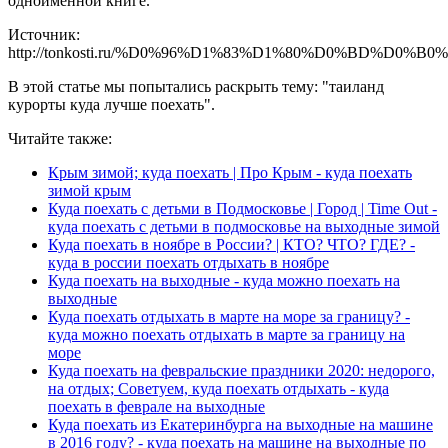
одноименной книге.
Источник:
http://tonkosti.ru/%D0%96%D1%83%D1%80%D0%B
В этой статье мы попытались раскрыть тему: "таиланд
курорты куда лучше поехать".
Читайте также:
Крым зимой; куда поехать | Про Крым - куда поехать
зимой крым
Куда поехать с детьми в Подмосковье | Город | Time Out -
куда поехать с детьми в подмосковье на выходные зимой
Куда поехать в ноябре в России? | КТО? ЧТО? ГДЕ? -
куда в россии поехать отдыхать в ноябре
Куда поехать на выходные - куда можно поехать на
выходные
Куда поехать отдыхать в марте на море за границу? -
куда можно поехать отдыхать в марте за границу на
море
Куда поехать на февральские праздники 2020: недорого,
на отдых; Советуем, куда поехать отдыхать - куда
поехать в феврале на выходные
Куда поехать из Екатеринбурга на выходные на машине
в 2016 году? - куда поехать на машине на выходные по