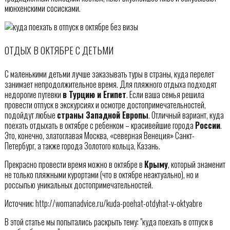
мюнхенскими сосисками.
ОТДЫХ В ОКТЯБРЕ С ДЕТЬМИ
С маленькими детьми лучше заказывать туры в страны, куда перелет
занимает непродолжительное время. Для пляжного отдыха подходят
недорогие путевки
в Турцию и Египет
. Если ваша семья решила
провести отпуск в экскурсиях и осмотре достопримечательностей,
подойдут любые
страны Западной Европы
. Отличный вариант, куда
поехать отдыхать в октябре с ребенком – красивейшие города
России
.
Это, конечно, златоглавая Москва, «северная Венеция» Санкт-
Петербург, а также города Золотого кольца, Казань.
Прекрасно провести время можно в октябре в
Крыму
, который знаменит
не только пляжными курортами (что в октябре неактуально), но и
россыпью уникальных достопримечательностей.
Источник: http://womanadvice.ru/kuda-poehat-otdyhat-v-oktyabre
В этой статье мы попытались раскрыть тему: "куда поехать в отпуск в