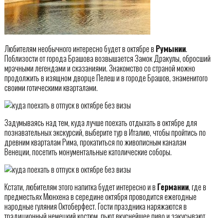
Любителям необычного интересно будет в октябре в
Румынии
.
Поблизости от города Брашова возвышается Замок Дракулы, обросший
мрачными легендами и сказаниями. Знакомство со страной можно
продолжить в изящном дворце Пелеш и в городе Брашов, знаменитого
своими готическими кварталами.
Задумываясь над тем, куда лучше поехать отдыхать в октябре для
познавательных экскурсий, выберите тур в Италию, чтобы пройтись по
древним кварталам Рима, прокатиться по живописным каналам
Венеции, посетить монументальные католические соборы.
Кстати, любителям этого напитка будет интересно и в
Германии
, где в
предместьях Мюнхена в середине октября проводится ежегодные
народные гуляния Октоберфест. Гости праздника наряжаются в
традиционный немецкий костюм, пьют вкуснейшее пиво и закусывают