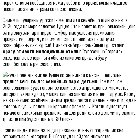
порой хочется пообщаться между собой в то время, когда младшее
поколение занято играми со сверстниками.
Самым популярным у россиян местом для семейного отдыха в июле
2020 года на море является Турция. Это и понятно: при невысокой цене
за путевку вам гарантируют комфортные условия проживания,
прекрасную природу и возможность отправиться на одну из
разнообразных экскурсий. Однако выбирая семейный тур,
стоит
сразу отмести молодежные отели
в “тусовочных” городах:
ежедневные вечеринки и обилие алкоголя вряд ли будут
способствовать расслаблению.
Лучше остановиться в месте, специально
предназначенном для
семейных пар с детьми.
Там в вашем
распоряжении будет огромное количество аттракционов, множество
интересных конкурсов, увлекательная анимация и многое другое. К тому
же в таких местах обычно детям предлагается отдельное меню, блюда в
котором вкусны, полезны и красиво оформлены. Кстати, существует
немало специальных предложений для родителей с детьми: путевка на
троих по ним будет стоить от 80 тысяч.
Если ваши дети еще малы для развлекательных программ, можно
отправиться в Болгарию. Вы без труда найдете множество