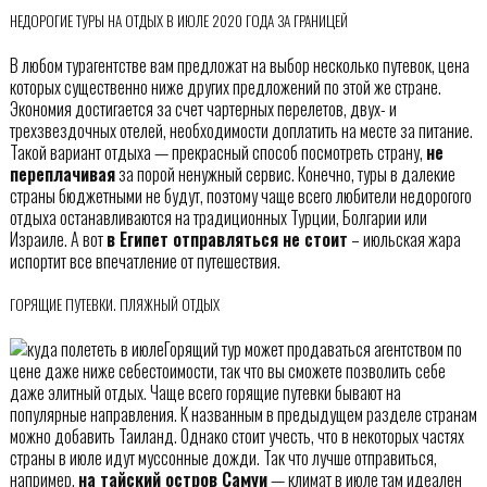
НЕДОРОГИЕ ТУРЫ НА ОТДЫХ В ИЮЛЕ 2020 ГОДА ЗА ГРАНИЦЕЙ
В любом турагентстве вам предложат на выбор несколько путевок, цена
которых существенно ниже других предложений по этой же стране.
Экономия достигается за счет чартерных перелетов, двух- и
трехзвездочных отелей, необходимости доплатить на месте за питание.
Такой вариант отдыха — прекрасный способ посмотреть страну,
не
переплачивая
за порой ненужный сервис. Конечно, туры в далекие
страны бюджетными не будут, поэтому чаще всего любители недорогого
отдыха останавливаются на традиционных Турции, Болгарии или
Израиле. А вот
в Египет отправляться не стоит
– июльская жара
испортит все впечатление от путешествия.
ГОРЯЩИЕ ПУТЕВКИ. ПЛЯЖНЫЙ ОТДЫХ
Горящий тур может продаваться агентством по
цене даже ниже себестоимости, так что вы сможете позволить себе
даже элитный отдых. Чаще всего горящие путевки бывают на
популярные направления. К названным в предыдущем разделе странам
можно добавить Таиланд. Однако стоит учесть, что в некоторых частях
страны в июле идут муссонные дожди. Так что лучше отправиться,
например,
на тайский остров Самуи
— климат в июле там идеален