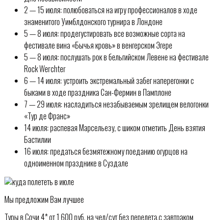
2 — 15 июля: полюбоваться на игру профессионалов в ходе
знаменитого Уимблдонского турнира в Лондоне
5 — 8 июля: продегустировать все возможные сорта на
фестивале вина «Бычья кровь» в венгерском Эгере
5 — 8 июля: послушать рок в бельгийском Левене на фестивале
Rock Werchter
6 — 14 июля: устроить экстремальный забег наперегонки с
быками в ходе праздника Сан-Фермин в Памплоне
7 — 29 июля: насладиться незабываемым зрелищем велогонки
«Тур де Франс»
14 июля: распевая Марсельезу, с шиком отметить День взятия
Бастилии
16 июля: предаться безмятежному поеданию огурцов на
одноименном празднике в Суздале
Мы предложим Вам лучшее
Туры в Сочи 4* от 1 600 руб. на чел/сут без перелета,с завтраком