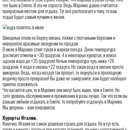
что было в Египте. И это не спроста. Ведь Марокко давно считается
прекрасным местом для отдыха. Тут всё располагает к тому, то ваш
отдых будет самым лучшим в жизни.
Шикарные отели на берегу океана, пляжи с песчаными берегами и
невероятно красивые экскурсии по городам.
В июле в Марокко стоит сухая и жаркая погода. Днем температура
достигает отметки в +30 градусов. А в некоторых курортах, и вовсе
адская жара до +35 градусов! Ночью температура чуть ниже +26
градусов. А вода в океана +22 градуса. Но такая вода в океане просто
шикарная. Ведь, когда воздух так прогрет, то окунуться в прохладную
водичку просто прекрасно! Вы даже не замёрзните, вам будет наоборот
приятно освежиться.
Что касается цен, то в Марокко они могут быть выше, чем в Египте. Но
зато уровень обслуживания и проживания в разы лучше. Так что если вы
раньше любили отдыхать в Египте, то попробуйте отдохнуть в Марокко.
Мы уверены – вам понравится.
Курорты Италии.
Конечно, Италия не самая дешевая страна для отдыха. Но и тут есть
отели и курорты, которые предлагают отдохнуть по цены сопоставимой с