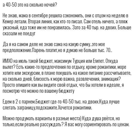
а 40-50 это на сколько ночей?
Не знаю, мама в сентябре решила сэкономить, они с отцом на неделю в
Кемер летали. Вторая линия, как кто-то писал. Сам отель ничего, а пляж
ужасный, еда тоже им не понравилась. Зато за 40 тыр. на двоих. Больше
сказали не поедут
Да я на самом деле не знаю сама на какую сумму..это мое
предположение.Парень платит,но я думаю не больше тыс. 70..
ИМХО на июль такой бюджет, максимум Турция или Египет. Откуда
вылет? Есть какие-то предпочтения по отдыху, кроме романтики, море
хотите или экскурсии, в плане покушать на какое питание рассчитываете,
на сколько дней, близость к морю важна, развлечения, анимация?
Просто опишите как вы видите свой отдых, что бы хотели в идеале, я
посмотрю что можно по вашему бюджету
Едем в 2 с парнем.Бюджет где-то 40-50 тыс. на двоих.Куда лучше
слетать заграницу,подскажите.Хочется романтики.
Можно продумать варианты в разные места) Куда душа рвётся, но
только,если реально рассуждать? Я вас могу сориентировать по ценам.