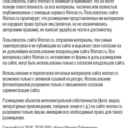
Пользователь сайта Woman.ru понимает и принимает, что он несет
полную ответственность за все материалы, частично или полностью
опубликованные с помощью сервиса Woman.ru. Пользователь сайта
Woman.ru гарантирует, что размещение представленных им материалов
не нарушает права третьих лиц (включая, но не ограничиваясь
авторскими правами), не наносит ущерба их чести и достоинству.
Пользователь сайта Woman.ru, отправляя материалы, тем самым
заинтересован в их публикации на сайте и выражает свое согласие на
их дальнейшее использование владельцами сайта Woman.ru. Все
материалы сайта Woman.ru, независимо от формы и даты размещения
на сайте, могут быть использованы только с согласия владельцев сайта.
Использование и перепечатка печатных материалов сайта woman.ru
возможно только с активной ссылкой на ресурс. Использование
фотоматериалов разрешено только с письменного согласия
администрации сайта.
Размещение объектов интеллектуальной собственности (фото, видео,
литературные произведения, товарные знаки и т.д.) на сайте woman.ru
разрешено только лицам, имеющим все необходимые права для такого
размещения.
Copyright (с) 2016-2020 ООО «Хёрст Шкулёв Паблишинг»