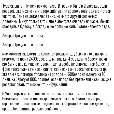
Турция, Египет, Тунис и всякое такое. В Грецию, Кипр в 2 звезды, если
повезет. Еще можно купить горящий тур или воспользоваться агентством
чир трип. Сама не летала через них, но много друзей-знакомых
довольны. Минус только в том, что в агентстве очередь на часы. Можно
съездить в Одессу, в Аркадию, но опять же жить будете непонятно где.
Автор, в Грецию на острова
Автор, в Грецию на острова
мне кажется, бюджета не хватит. в прошлом году были в июле на крите
неделю, на троих 2400евро. отель, правда, 4 звезды на берегу. греки,
кто бы что про кризис не говорил, цены особо не снижают. тем более на
фоне «веселья» в тунисе и египте. сейчас из интереса посмотрела три
звезды в километре от пляжа на родосе — 600евро на одного на 10
дней, на берегу от 800. по идее, если народ без претензий и сейчас уже
резервировать, то можно что-нибудь найти.
В Черногорию можно, только не в отель, а в апартаменты, их полно.
Романтика — это не только красивые морские пейзажи, но и горы,
горные озера, старинные средневековые города. Питание не дешевое, а
просто бесплатное, развлечений полно.