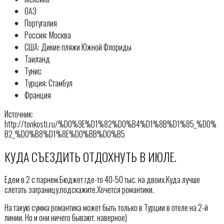
ОАЭ
Португалия
Россия: Москва
США: Дикие пляжи Южной Флориды
Таиланд
Тунис
Турция: Стамбул
Франция
Источник:
http://tonkosti.ru/%D0%9E%D1%82%D0%B4%D1%8B%D1%85_%D0%
B2_%D0%B8%D1%8E%D0%BB%D0%B5
КУДА СЪЕЗДИТЬ ОТДОХНУТЬ В ИЮЛЕ.
Едем в 2 с парнем.Бюджет где-то 40-50 тыс. на двоих.Куда лучше
слетать заграницу,подскажите.Хочется романтики.
На такую сумма романтика может быть только в Турции в отеле на 2-й
линии. Но и они ничего бывают. наверное)