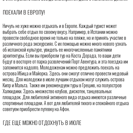
ПОЕХАЛИ В ЕВРОПУ!
Ничуть не хуже можно отдыхать и в Европе. Каждый турист может
выбрать себе отдых по своему вкусу. Например, в Испании можно
провести свободное время не только на пляже, но и принять участие в
различного рода экскурсиях. С их помощью можно много нового узнать
об испанской культуре, увидеть ее многочисленные памятники
архитектуры. Если вы приобрели тур на Коста Дорада, то ваши дети
будут в восторге от парка развлечений Порт Авентура, и эта поездка им
запомнится надолго. Молодоженам можно предложить поехать на
острова Ибица и Майорка. Здесь они смогут отлично провести медовый
месяц. Для молодежи в июле лучшим отдыхом могут служить острова
Кипр и Мальта. Также им рекомендуем туры в Грецию, на полуостров
Халкидики. Здесь множество клубов, дискотек, танцевальных
площадок. Для любителей активного вида отдыха имеются различные
спортивные площадки. А вот для любителей тихого и спокойного отдыха
советуем приобрести путевку на Афон.
ГДЕ ЕЩЕ МОЖНО ОТДОХНУТЬ В ИЮЛЕ