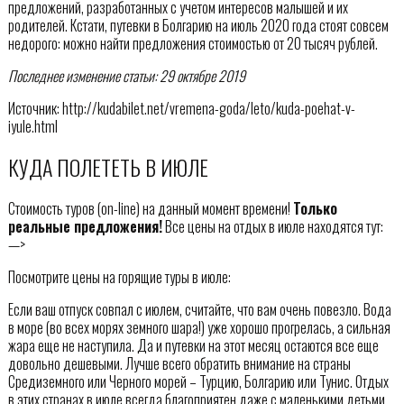
предложений, разработанных с учетом интересов малышей и их
родителей. Кстати, путевки в Болгарию на июль 2020 года стоят совсем
недорого: можно найти предложения стоимостью от 20 тысяч рублей.
Последнее изменение статьи: 29 октябре 2019
Источник: http://kudabilet.net/vremena-goda/leto/kuda-poehat-v-
iyule.html
КУДА ПОЛЕТЕТЬ В ИЮЛЕ
Стоимость туров (on-line) на данный момент времени!
Только
реальные предложения!
Все цены на отдых в июле находятся тут:
—>
Посмотрите цены на горящие туры в июле:
Если ваш отпуск совпал с июлем, считайте, что вам очень повезло. Вода
в море (во всех морях земного шара!) уже хорошо прогрелась, а сильная
жара еще не наступила. Да и путевки на этот месяц остаются все еще
довольно дешевыми. Лучше всего обратить внимание на страны
Средиземного или Черного морей – Турцию, Болгарию или Тунис. Отдых
в этих странах в июле всегда благоприятен даже с маленькими детьми.