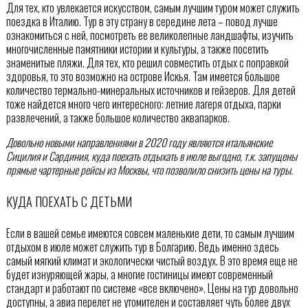
Для тех, кто увлекается искусством, самым лучшим туром может служить
поездка в Италию. Тур в эту страну в середине лета – повод лучше
ознакомиться с ней, посмотреть ее великолепные ландшафты, изучить
многочисленные памятники истории и культуры, а также посетить
знаменитые пляжи. Для тех, кто решил совместить отдых с поправкой
здоровья, то это возможно на острове Искья. Там имеется большое
количество термально-минеральных источников и гейзеров. Для детей
тоже найдется много чего интересного: летние лагеря отдыха, парки
развлечений, а также большое количество аквапарков.
Довольно новыми направлениями в 2020 году являются итальянские
Сицилия и Сардиния, куда поехать отдыхать в июле выгодно, т.к. запущены
прямые чартерные рейсы из Москвы, что позволило снизить цены на туры.
КУДА ПОЕХАТЬ С ДЕТЬМИ
Если в вашей семье имеются совсем маленькие дети, то самым лучшим
отдыхом в июле может служить тур в Болгарию. Ведь именно здесь
самый мягкий климат и экологически чистый воздух. В это время еще не
будет изнуряющей жары, а многие гостиницы имеют современный
стандарт и работают по системе «все включено». Цены на тур довольно
доступны, а авиа перелет не утомителен и составляет чуть более двух