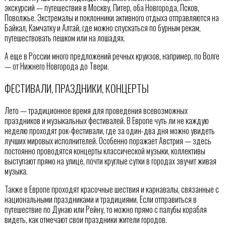
экскурсий — путешествия в Москву, Питер, оба Новгорода, Псков,
Поволжье. Экстремалы и поклонники активного отдыха отправляются на
Байкал, Камчатку и Алтай, где можно спускаться по бурным рекам,
путешествовать пешком или на лошадях.
А еще в России много предложений речных круизов, например, по Волге
— от Нижнего Новгорода до Твери.
ФЕСТИВАЛИ, ПРАЗДНИКИ, КОНЦЕРТЫ
Лето — традиционное время для проведения всевозможных
праздников и музыкальных фестивалей. В Европе чуть ли не каждую
неделю проходят рок-фестивали, где за один-два дня можно увидеть
лучших мировых исполнителей. Особенно поражает Австрия — здесь
постоянно проводятся концерты классической музыки, коллективы
выступают прямо на улице, почти круглые сутки в городах звучит живая
музыка.
Также в Европе проходят красочные шествия и карнавалы, связанные с
национальными праздниками и традициями. Если отправиться в
путешествие по Дунаю или Рейну, то можно прямо с палубы корабля
видеть, как отмечают свои праздники жители городов.