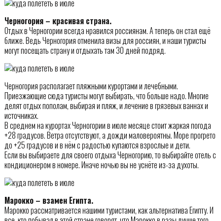
Черногория – красивая страна.
Отдых в Черногории всегда нравился россиянам. А теперь он стал ещё
ближе. Ведь Черногория отменила визы для россиян, и наши туристы
могут посещать страну и отдыхать там 30 дней подряд.
Черногория располагает пляжными курортами и лечебными.
Приезжающие сюда туристы могут выбирать, что больше надо. Многие
делят отдых пополам, выбирая и пляж, и лечение в грязевых ваннах и
источниках.
В среднем на курортах Черногории в июле месяце стоит жаркая погода
+28 градусов. Ветра отсутствуют, а дожди маловероятны. Море прогрето
до +25 градусов и в нём с радостью купаются взрослые и дети.
Если вы выбираете для своего отдыха Черногорию, то выбирайте отель с
кондиционером в номере. Иначе ночью вы не уснёте из-за духоты.
Марокко – взамен Египта.
Марокко рассматривается нашими туристами, как альтернатива Египту. И
все, кто побывал в этой стране говорят, что Марокко в разы лучше того,