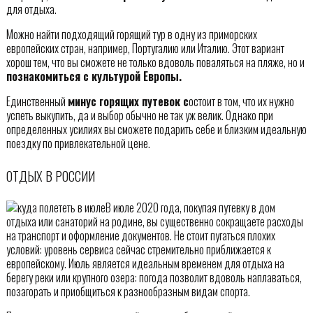
для отдыха.
Можно найти подходящий горящий тур в одну из приморских
европейских стран, например, Португалию или Италию. Этот вариант
хорош тем, что вы сможете не только вдоволь поваляться на пляже, но и
познакомиться с культурой Европы.
Единственный
минус горящих путевок с
остоит в том, что их нужно
успеть выкупить, да и выбор обычно не так уж велик. Однако при
определенных усилиях вы сможете подарить себе и близким идеальную
поездку по привлекательной цене.
ОТДЫХ В РОССИИ
В июле 2020 года, покупая путевку в дом
отдыха или санаторий на родине, вы существенно сокращаете расходы
на транспорт и оформление документов. Не стоит пугаться плохих
условий: уровень сервиса сейчас стремительно приближается к
европейскому. Июль является идеальным временем для отдыха на
берегу реки или крупного озера: погода позволит вдоволь наплаваться,
позагорать и приобщиться к разнообразным видам спорта.