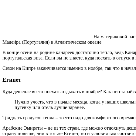
На материковой част
Мадейра (Португалия) в Атлантическом океане.
В конце осени на родине канареек достаточно тепло, ведь Ка
португальская виза. Если вы не знаете, куда поехать в отпуск 
Сезон на Кипре заканчивается именно в ноябре, так что в начал
Египет
Куда дешевле всего поехать отдыхать в ноябре? Как ни старай
Нужно учесть, что в начале месяца, когда у наших школь
путевку или отель лучше заранее.
Тридцать градусов тепла – то что надо для комфортного время
Арабские Эмираты – не из тех стран, где можно отдохнуть дешев
страну повыше, чем в тот же Египет, но и условия там соответ