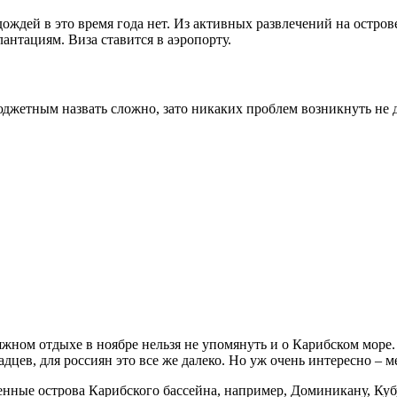
ждей в это время года нет. Из активных развлечений на острове 
нтациям. Виза ставится в аэропорту.
джетным назвать сложно, зато никаких проблем возникнуть не до
ляжном отдыхе в ноябре нельзя не упомянуть и о Карибском мор
цев, для россиян это все же далеко. Но уж очень интересно – м
нные острова Карибского бассейна, например, Доминикану, Кубу