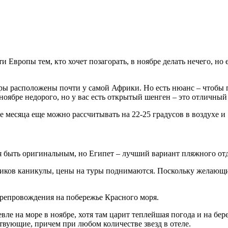
и Европы тем, кто хочет позагорать, в ноябре делать нечего, но
нары расположены почти у самой Африки. Но есть нюанс – чтобы
в ноябре недорого, но у вас есть открытый шенген – это отличный
е месяца еще можно рассчитывать на 22-25 градусов в воздухе и 
ся быть оригинальным, но Египет – лучший вариант пляжного отд
ников каникулы, цены на туры поднимаются. Поскольку желающих
препровождения на побережье Красного моря.
ле на море в ноябре, хотя там царит теплейшая погода и на бере
ствующие, причем при любом количестве звезд в отеле.