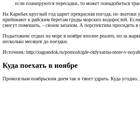
если планируются пересадки, то может понадобиться тран
На Карибах круглый год царит прекрасная погода, но знатоки 
прибивают к райским берегам груды морских водорослей. Если 
смогут помешать, – своим запахом. А перспектива просидеть в 
Подытожим: отдых на море в ноябре вполне реален, но за жарк
несколько месяцев до поездки.
Источник: http://zagrandok.ru/pomosh/gde-otdyxat/na-more-v-noyab
Куда поехать в ноябре
Промозглым ноябрьским днем так и тянет удрать. Куда угодно,