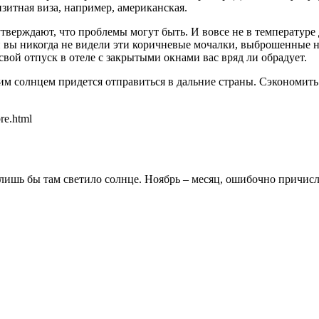
зитная виза, например, американская.
утверждают, что проблемы могут быть. И вовсе не в температуре
вы никогда не видели эти коричневые мочалки, выброшенные на 
свой отпуск в отеле с закрытыми окнами вас вряд ли обрадует.
им солнцем придется отправиться в дальние страны. Сэкономить 
re.html
 лишь бы там светило солнце. Ноябрь – месяц, ошибочно причисл