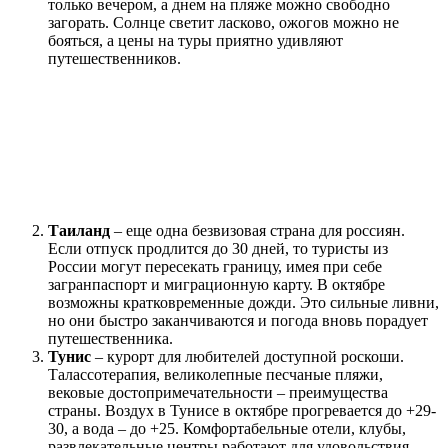
только вечером, а днем на пляже можно свободно
загорать. Солнце светит ласково, ожогов можно не
бояться, а цены на туры приятно удивляют
путешественников.
Таиланд
– еще одна безвизовая страна для россиян.
Если отпуск продлится до 30 дней, то туристы из
России могут пересекать границу, имея при себе
загранпаспорт и миграционную карту. В октябре
возможны кратковременные дожди. Это сильные ливни,
но они быстро заканчиваются и погода вновь порадует
путешественника.
Тунис
– курорт для любителей доступной роскоши.
Талассотерапия, великолепные песчаные пляжи,
вековые достопримечательности – преимущества
страны. Воздух в Тунисе в октябре прогревается до +29-
30, а вода – до +25. Комфортабельные отели, клубы,
развлекательные центры работают для удовольствия