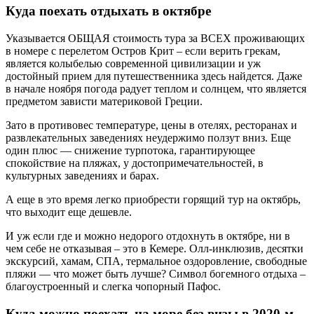
Куда поехать отдыхать в октябре
Указывается ОБЩАЯ стоимость тура за ВСЕХ проживающих
в номере с перелетом Остров Крит – если верить грекам,
является колыбелью современной цивилизации и уж
достойный прием для путешественника здесь найдется. Даже
в начале ноября погода радует теплом и солнцем, что является
предметом зависти материковой Греции.
Зато в противовес температуре, цены в отелях, ресторанах и
развлекательных заведениях неудержимо ползут вниз. Еще
один плюс — снижение турпотока, гарантирующее
спокойствие на пляжах, у достопримечательностей, в
культурных заведениях и барах.
А еще в это время легко приобрести горящий тур на октябрь,
что выходит еще дешевле.
И уж если где и можно недорого отдохнуть в октябре, ни в
чем себе не отказывая – это в Кемере. Олл-инклюзив, десятки
экскурсий, хамам, СПА, термальное оздоровление, свободные
пляжи — что может быть лучше? Символ богемного отдыха –
благоустроенный и слегка чопорный Пафос.
Куда можно поехать на море без визы в 2020-м