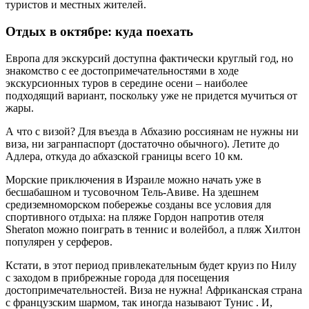
туристов и местных жителей.
Отдых в октябре: куда поехать
Европа для экскурсий доступна фактически круглый год, но
знакомство с ее достопримечательностями в ходе
экскурсионных туров в середине осени – наиболее
подходящий вариант, поскольку уже не придется мучиться от
жары.
А что с визой? Для въезда в Абхазию россиянам не нужны ни
виза, ни загранпаспорт (достаточно обычного). Летите до
Адлера, откуда до абхазской границы всего 10 км.
Морские приключения в Израиле можно начать уже в
бесшабашном и тусовочном Тель-Авиве. На здешнем
средиземноморском побережье созданы все условия для
спортивного отдыха: на пляже Гордон напротив отеля
Sheraton можно поиграть в теннис и волейбол, а пляж Хилтон
популярен у серферов.
Кстати, в этот период привлекательным будет круиз по Нилу
с заходом в прибрежные города для посещения
достопримечательностей. Виза не нужна! Африканская страна
с французским шармом, так иногда называют Тунис . И,