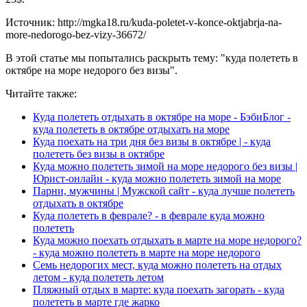
Источник: http://mgka18.ru/kuda-poletet-v-konce-oktjabrja-na-
more-nedorogo-bez-vizy-36672/
В этой статье мы попытались раскрыть тему: "куда полететь в
октябре на море недорого без визы".
Читайте также:
Куда полететь отдыхать в октябре на море - БэбиБлог -
куда полететь в октябре отдыхать на море
Куда поехать на три дня без визы в октябре | - куда
полететь без визы в октябре
Куда можно полететь зимой на море недорого без визы |
Юрист-онлайн - куда можно полететь зимой на море
Парни, мужчины | Мужской сайт - куда лучше полететь
отдыхать в октябре
Куда полететь в феврале? - в феврале куда можно
полететь
Куда можно поехать отдыхать в марте на море недорого?
- куда можно полететь в марте на море недорого
Семь недорогих мест, куда можно полететь на отдых
летом - куда полететь летом
Пляжный отдых в марте: куда поехать загорать - куда
полететь в марте где жарко