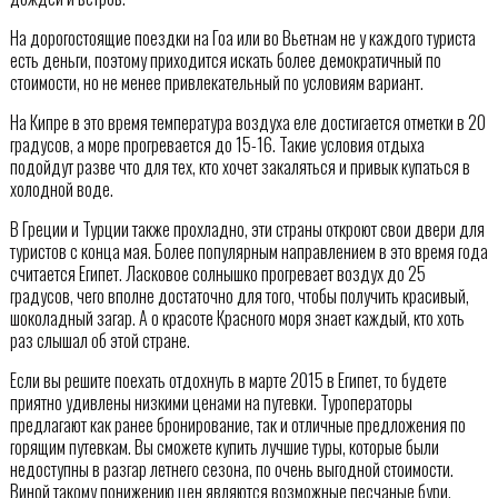
На дорогостоящие поездки на Гоа или во Вьетнам не у каждого туриста
есть деньги, поэтому приходится искать более демократичный по
стоимости, но не менее привлекательный по условиям вариант.
На Кипре в это время температура воздуха еле достигается отметки в 20
градусов, а море прогревается до 15-16. Такие условия отдыха
подойдут разве что для тех, кто хочет закаляться и привык купаться в
холодной воде.
В Греции и Турции также прохладно, эти страны откроют свои двери для
туристов с конца мая. Более популярным направлением в это время года
считается Египет. Ласковое солнышко прогревает воздух до 25
градусов, чего вполне достаточно для того, чтобы получить красивый,
шоколадный загар. А о красоте Красного моря знает каждый, кто хоть
раз слышал об этой стране.
Если вы решите поехать отдохнуть в марте 2015 в Египет, то будете
приятно удивлены низкими ценами на путевки. Туроператоры
предлагают как ранее бронирование, так и отличные предложения по
горящим путевкам. Вы сможете купить лучшие туры, которые были
недоступны в разгар летнего сезона, по очень выгодной стоимости.
Виной такому понижению цен являются возможные песчаные бури,