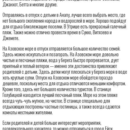
Джанхот, Бетта и многие другие.
Отправляясь в отпуск с детьми в Анапу, лучше всего выбрать место, где
нет большого скопления народа и водорослей в море. Хорошо подойдут
для отдыха близлежащие поселки. В Утрише есть прекрасный галечный
пляж. Также можно отлично провести время в Сукко, Витязево и
Джемете.
На Азовское море в отпуск отправляется большое количество семей.
Здесь можно искупаться и позагорать. На Азовском море довольно
чистые и песчаные пляжи, вода у берега быстро прогревается, дует
приятный и теплый ветерок — именно эти достоинства привлекают
родителей с детьми. Здесь детки могут плескаться у берега моря в воде
хоть круглые сутки. Отпуск на Азовском море обойдется гораздо
дешевле, поскольку места для отдыха отличаются меньшим комфортом.
Кроме того, здесь нет большого количества туристов. В станице
Голубицкой находится лучший песчаный пляж. Море на этом пляже
всегда чуть-чуть мутное, но чистое. В станице специально для
отдыхающих построены частные гостиницы, а также всегда сдаются
комнаты местными жителями.
Если родителей и детей больше интересуют мероприятия,
развлекательного характера, то можно отправиться в город Ейск,