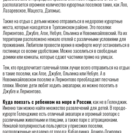
располагается огромное количество курортных поселков таких, как Лоо,
Лазаревское, Мацеста, Дагомыс.
Также на отдых с детьми можно отправиться в недорогие курортные
места, которые находятся в Туапсинском районе. Это поселки:
Лермонтово, Джубге, Агое, Небуге, Ольгинка и Новомихайловский. На их
территории расположено немало отелей с различными условиями для
проживания. Любители провести время в комфорте могут остановиться в
гостинице со всеми удобствами. Можно заселиться в свободные
домики или комнаты, которые сдают частники прямо на улицах.
Тем, кто предпочитает галечный пляж лучше всего отправиться на отдых
в такие поселки, как Агое, Джубге, Ольгинка или Небуге. А в
Новомихайловском поселке и Лермонтово преобладают песчаные
пляжи. Многие дети любят ходить аквапарки, их можно посетить в
Джубге и Лермонтово.
Куда поехать с ребенком на море в России
, как не в Геленджик.
Именно там можно найти множество развлечений для детей. В городе-
курорте Геленджике есть отличный аквапарк и огромный зоопарк с
различными животными и птицами, а также парк с аттракционами.
Немалой популярностью пользуются у приезжих поселки,
расположенные недалеко от города: Кабардинка, Архипо-Осиповка,