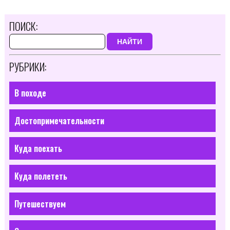
ПОИСК:
НАЙТИ
РУБРИКИ:
В походе
Достопримечательности
Куда поехать
Куда полететь
Путешествуем