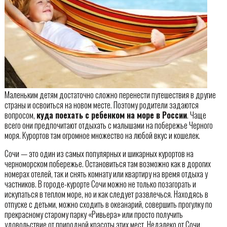
Маленьким детям достаточно сложно перенести путешествия в другие
страны и освоиться на новом месте. Поэтому родители задаются
вопросом,
куда поехать с ребенком на море в России
. Чаще
всего они предпочитают отдыхать с малышами на побережье Черного
моря. Курортов там огромное множество на любой вкус и кошелек.
Сочи — это один из самых популярных и шикарных курортов на
черноморском побережье. Остановиться там возможно как в дорогих
номерах отелей, так и снять комнату или квартиру на время отдыха у
частников. В городе-курорте Сочи можно не только позагорать и
искупаться в теплом море, но и как следует развлечься. Находясь в
отпуске с детьми, можно сходить в океанарий, совершить прогулку по
прекрасному старому парку «Ривьера» или просто получить
удовольствие от природной красоты этих мест. Недалеко от Сочи