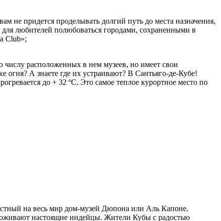
вам не придется проделывать долгий путь до места назначения,
т для любителей полюбоваться городами, сохраненными в
a Club»;
о числу расположенных в нем музеев, но имеет свои
 огня? А знаете где их устраивают? В Сантьяго-де-Кубе!
огревается до + 32 ºС. Это самое теплое курортное место по
естный на весь мир дом-музей Дюпона или Аль Капоне.
е проживают настоящие индейцы. Жители Кубы с радостью