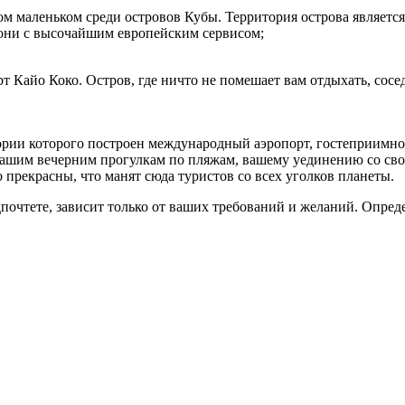
ом маленьком среди островов Кубы. Территория острова являетс
е они с высочайшим европейским сервисом;
 Кайо Коко. Остров, где ничто не помешает вам отдыхать, сосе
ории которого построен международный аэропорт, гостеприимно 
ть вашим вечерним прогулкам по пляжам, вашему уединению со 
 прекрасны, что манят сюда туристов со всех уголков планеты.
едпочтете, зависит только от ваших требований и желаний. Опред