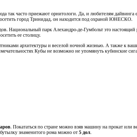
да так часто приежают орнитологи. Да, и любителям дайвинга ес
т посетить город Тринидад, он находится под охраной ЮНЕСКО.
одов. Национальный парк Алехандро-де-Гумбольт это настоящий
осетить ее столицу.
ятниками архитектуры и веселой ночной жизнью. А также к ваш
имечательностях Кубы не возможно не упомянуть кубинские сига
ларов
. Покататься по стране можно взяв машину на прокат или 
 бутылку знаменитого рома можно от
5 дол
.