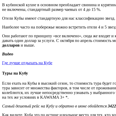
В кубинской кухне в основном преобладает свинина и куряти
не включены, стандартный размер чаевых от 4 до 15 %.
Отели Кубы имеют стандартную для нас классификацию звезд.
Наиболее часто на побережье можно встретить отели 4 и 5 звезд
Они работают по принципу «все включено», сюда же входят и
давать один доллар за услуги. С октября по апрель стоимост
долларов
и выше.
Видео
Где лучше отдыхать на Кубе
Туры на Кубу
Если ехать на Кубы в высокий сезон, то стоимость тура будет 
тура зависит от множества факторов, в том числе от прожива
колеблются, их лучше непосредственно узнавать у выбранного
на тех же условиях в KAWAMA 3+ *.
Самый дешевый рейс на Кубу и обратно в июне обойдется
3422
Как видите, Куба это по истине идеальное место для тех, кто 