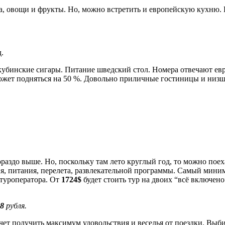
на, овощи и фрукты. Но, можно встретить и европейскую кухню
.
 кубинские сигары. Питание шведский стол. Номера отвечают е
ь может подняться на 50 %. Довольно приличные гостиницы и ни
гораздо выше. Но, поскольку там лето круглый год, то можно пое
ния, питания, перелета, развлекательной программы. Самый мин
 туроператора. От
1724$
будет стоить тур на двоих “всё включен
8
рубля.
хочет получить максимум удовольствия и веселья от поездки. Выб