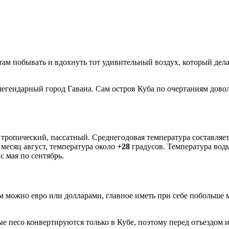
 там побывать и вдохнуть тот удивительный воздух, который дела
 легендарный город Гавана. Сам остров Куба по очертаниям дов
ь тропический, пассатный. Среднегодовая температура составляе
месяц август, температура около
+28
градусов. Температура вод
 мая по сентябрь.
м можно евро или долларами, главное иметь при себе побольше
 песо конвертируются только в Кубе, поэтому перед отъездом их