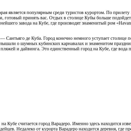
рая является популярным среди туристов курортом. По прилету 
и, готовый принять вас. Отдых в столице Кубы больше подойде
нейшего завода на Кубе, где производят знаменитый ром «Havan
— Сантьяго де Куба. Город конечно немного уступает столице п
слышали о шумных кубинских карнавалах и знаменитом празднике
ляжей и дайвинга. Это единственный город на Кубе, где вода пр
а Кубе считается город Варадеро. Именно здесь находится изв
индейцев. Недалеко от курорта Варадеро находится деревня, гд