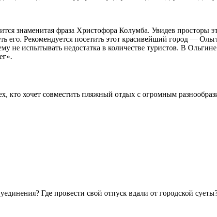
сится знаменитая фраза Христофора Колумба. Увидев просторы эт
еть его. Рекомендуется посетить этот красивейший город — Оль
т ему не испытывать недостатка в количестве туристов. В Ольг
ег».
ех, кто хочет совместить пляжный отдых с огромным разнообраз
и уединения? Где провести свой отпуск вдали от городской суеты