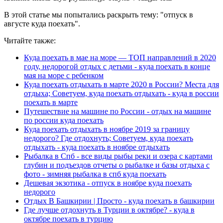
В этой статье мы попытались раскрыть тему: "отпуск в
августе куда поехать".
Читайте также:
Куда поехать в мае на море — ТОП направлений в 2020
году, недорогой отдых с детьми - куда поехать в конце
мая на море с ребенком
Куда поехать отдыхать в марте 2020 в России? Места для
отдыха; Советуем, куда поехать отдыхать - куда в россии
поехать в марте
Путешествие на машине по России - отдых на машине
по россии куда поехать
Куда поехать отдыхать в ноябре 2019 за границу
недорого? Где отдохнуть; Советуем, куда поехать
отдыхать - куда поехать в ноябре отдыхать
Рыбалка в Спб - все виды рыбы реки и озера с картами
глубин и подъездов отчеты о рыбалке и базы отдыха с
фото - зимняя рыбалка в спб куда поехать
Дешевая экзотика - отпуск в ноябре куда поехать
недорого
Отдых В Башкирии | Просто - куда поехать в башкирии
Где лучше отдохнуть в Турции в октябре? - куда в
октябре поехать в турцию