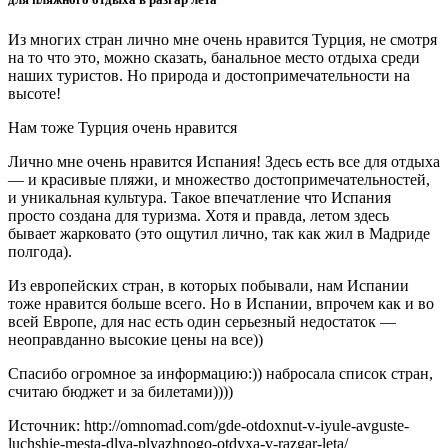
Из многих стран лично мне очень нравится Турция, не смотря
на то что это, можно сказать, банальное место отдыха среди
наших туристов. Но природа и достопримечательности на
высоте!
Нам тоже Турция очень нравится
Лично мне очень нравится Испания! Здесь есть все для отдыха
— и красивые пляжи, и множество достопримечательностей,
и уникальная культура. Такое впечатление что Испания
просто создана для туризма. Хотя и правда, летом здесь
бывает жарковато (это ощутил лично, так как жил в Мадриде
полгода).
Из европейских стран, в которых побывали, нам Испании
тоже нравится больше всего. Но в Испании, впрочем как и во
всей Европе, для нас есть один серьезный недостаток —
неоправданно высокие цены на все))
Спасибо огромное за информацию:)) набросала список стран,
считаю бюджет и за билетами))))
Источник: http://omnomad.com/gde-otdoxnut-v-iyule-avguste-
luchshie-mesta-dlya-plyazhnogo-otdyxa-v-razgar-leta/