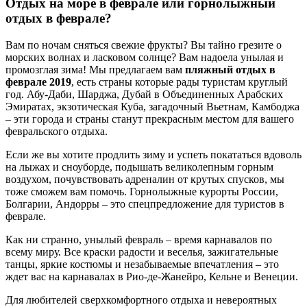
Отдых на море в феврале или горнолыжный
отдых в феврале?
Вам по ночам сняться свежие фрукты? Вы тайно грезите о
морских волнах и ласковом солнце? Вам надоела унылая и
промозглая зима! Мы предлагаем вам
пляжный отдых в
феврале 2019
, есть страны которые рады туристам круглый
год. Абу-Даби, Шарджа, Дубай в Объединенных Арабских
Эмиратах, экзотическая Куба, загадочный Вьетнам, Камбоджа
– эти города и страны станут прекрасным местом для вашего
февральского отдыха.
Если же вы хотите продлить зиму и успеть покататься вдоволь
на лыжах и сноуборде, подышать великолепным горным
воздухом, почувствовать адреналин от крутых спусков, мы
тоже сможем вам помочь. Горнолыжные курорты России,
Болгарии, Андорры – это спецпредложение для туристов в
феврале.
Как ни странно, унылый февраль – время карнавалов по
всему миру. Все краски радости и веселья, зажигательные
танцы, яркие костюмы и незабываемые впечатления – это
ждет вас на карнавалах в Рио-де-Жанейро, Кельне и Венеции.
Для любителей сверхкомфортного отдыха и невероятных