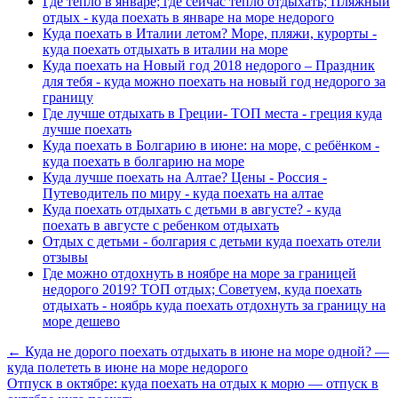
Где тепло в январе; где сейчас тепло отдыхать; Пляжный
отдых - куда поехать в январе на море недорого
Куда поехать в Италии летом? Море, пляжи, курорты -
куда поехать отдыхать в италии на море
Куда поехать на Новый год 2018 недорого – Праздник
для тебя - куда можно поехать на новый год недорого за
границу
Где лучше отдыхать в Греции- ТОП места - греция куда
лучше поехать
Куда поехать в Болгарию в июне: на море, с ребёнком -
куда поехать в болгарию на море
Куда лучше поехать на Алтае? Цены - Россия -
Путеводитель по миру - куда поехать на алтае
Куда поехать отдыхать с детьми в августе? - куда
поехать в августе с ребенком отдыхать
Отдых с детьми - болгария с детьми куда поехать отели
отзывы
Где можно отдохнуть в ноябре на море за границей
недорого 2019? ТОП отдых; Советуем, куда поехать
отдыхать - ноябрь куда поехать отдохнуть за границу на
море дешево
← Куда не дорого поехать отдыхать в июне на море одной? —
куда полететь в июне на море недорого
Отпуск в октябре: куда поехать на отдых к морю — отпуск в