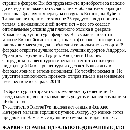
страны в феврале Вы без труда можете приобрести за неделю
до выезда или даже стать счастливым обладателем горящих
путевок. Средняя температура воздуха в Египте, на Кубе и
Таиланде не поднимается выше 25 градусов, вода приятно
теплая, а дождливых дней почти нет – все это создает
оптимальные условия для пляжного отдыха в феврале.
Кроме того, купив тур в феврале, Вы сможете посетить
многие Европейские страны, так как февраль – это один из
наилучших месяцев для любителей горнолыжного спорта. В
феврале открыты лучшие трассы, лучших курортов Андорры,
Франции, Германии, Турции, Австрии и Италии.
Сотрудники нашего туристического агентства подберут
подходящий Вам вариант тура и сделают Ваш отдых в
феврале ярким и запоминающимся! Не теряйте времени! Не
упустите возможность провести отправиться в незабываемое
путешествие в феврале 2014!
Выбрать тур и отправиться в желанное путешествие Вы
всегда можете, воспользовавшись услугами нашей компанией
«ExtraTour».
Турагентство ЭкстраТур предлагает отдых в феврале.
Интернет магазин горящих путевок ЭкструТур Минск готов
предложить Вам самые лучшие возможности для отдыха.
ЖАРКИЕ СТРАНЫ, ИДЕАЛЬНО ПОДОБРАННЫЕ ДЛЯ