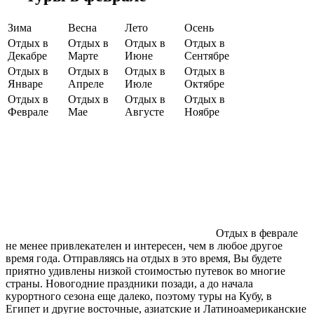
Зима
Весна
Лето
Осень
Отдых в
Отдых в
Отдых в
Отдых в
Декабре
Марте
Июне
Сентябре
Отдых в
Отдых в
Отдых в
Отдых в
Январе
Апреле
Июле
Октябре
Отдых в
Отдых в
Отдых в
Отдых в
Феврале
Мае
Августе
Ноябре
Отдых в феврале
не менее привлекателен и интересен, чем в любое другое
время года. Отправляясь на отдых в это время, Вы будете
приятно удивлены низкой стоимостью путевок во многие
страны. Новогодние праздники позади, а до начала
курортного сезона еще далеко, поэтому туры на Кубу, в
Египет и другие восточные, азиатские и Латиноамериканские