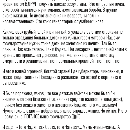
крови, потом ВДРУГ получить плохие результаты… Это отправная точка,
с которой начинется мучительная, изматывающая борьба. В группе
риска каждый. Не имеют значения ни возраст, ни пол, ни
наследственность. Это как с генератором случайных чисел.
Как человек грубый, злой и циничный, я увидела за этими строками не
только страдания больных детей и их убитых горем матерей. Нашему
государству не нужны такие дети, не хочет оно их лечить. Так было
раньше. Так есть теперь. Так и будет… Нет лекарств… нет горячей воды в
кране… нет крови… нет доноров… нет желания портить статистику
смертности в реанимации… нет нормальных кроватей… нет… нет… нет.
И это в нашей огромной, богатой стране! Где губернаторы, чиновники, и
даже представители Президента развлекаются охотой с вертолёта в
заповеднике.
Я была поражена, узнав, что все детские лейкозы можно было бы
вылечить за счёт бюджета (т.е. за счёт средств налогоплательщиков),
причём без всякого заметного истощения бюджетного «кошелька»!
Нужно только одно — добрая воля властьпридержащих. Но её нет. И это
неслучайно. ПОГАНОЕ наше государство.(((((((
И ещё… «Тётя Надя, тётя Света, тётя Наташа»… Мамы-мамы-мамы… А