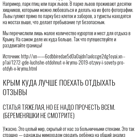
Например, парк птиц или парк львов. В парке львов проживают десятки
хищников, которыми можно любоваться и делать на их фото фотографии.
Львы гуляют прямо по парку без клеток и заборов, а туристы находятся
на мостах выше, что делает пребывание тут безопасным.
Мы перечислили лишь малое количество курортов и мест для отдыха в
Крыму. На самом деле их куда больше. Так что путешествуйте и
раздвигайте границы!
Источник: http://xn——6cdbbiredae5d0a0ajdn1axlccge2dg1oyai.xn--
p1ai/1272-gde-luchshe-otdohnut-v-krymu-2019-otzyvy-i-sovety-pro-
otdyh-v-krymu.html
КРЫМ КУДА ЛУЧШЕ ПОЕХАТЬ ОТДЫХАТЬ
ОТЗЫВЫ
СТАТЬЯ ТЯЖЕЛАЯ, НО ЕЕ НАДО ПРОЧЕСТЬ ВСЕМ.
(БЕРЕМЕНЯШКИ НЕ СМОТРИТЕ)
Ужасно. Это целый мир, скрытый от нас за больничными стенами. Это так
страшно — однажды мимоходом сводить ребёнка на общий анализ