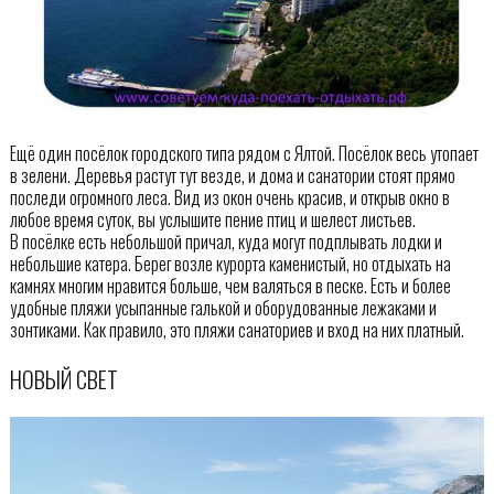
Ещё один посёлок городского типа рядом с Ялтой. Посёлок весь утопает
в зелени. Деревья растут тут везде, и дома и санатории стоят прямо
последи огромного леса. Вид из окон очень красив, и открыв окно в
любое время суток, вы услышите пение птиц и шелест листьев.
В посёлке есть небольшой причал, куда могут подплывать лодки и
небольшие катера. Берег возле курорта каменистый, но отдыхать на
камнях многим нравится больше, чем валяться в песке. Есть и более
удобные пляжи усыпанные галькой и оборудованные лежаками и
зонтиками. Как правило, это пляжи санаториев и вход на них платный.
НОВЫЙ СВЕТ