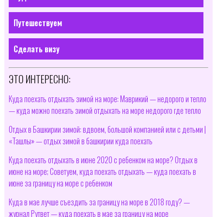
Путешествуем
Сделать визу
ЭТО ИНТЕРЕСНО:
Куда поехать отдыхать зимой на море: Маврикий — недорого и тепло
— куда можно поехать зимой отдыхать на море недорого где тепло
Отдых в Башкирии зимой: вдвоем, большой компанией или с детьми |
«Ташлы» — отдых зимой в башкирии куда поехать
Куда поехать отдыхать в июне 2020 с ребенком на море? Отдых в
июне на море; Советуем, куда поехать отдыхать — куда поехать в
июне за границу на море с ребенком
Куда в мае лучше съездить за границу на море в 2018 году? —
журнал Рутвет — куда поехать в мае за границу на море