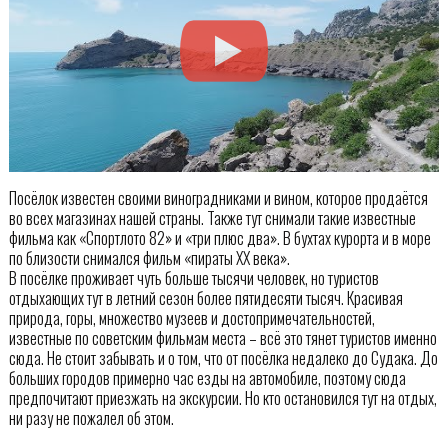
Посёлок известен своими виноградниками и вином, которое продаётся
во всех магазинах нашей страны. Также тут снимали такие известные
фильма как «Спортлото 82» и «три плюс два». В бухтах курорта и в море
по близости снимался фильм «пираты ХХ века».
В посёлке проживает чуть больше тысячи человек, но туристов
отдыхающих тут в летний сезон более пятидесяти тысяч. Красивая
природа, горы, множество музеев и достопримечательностей,
известные по советским фильмам места – всё это тянет туристов именно
сюда. Не стоит забывать и о том, что от посёлка недалеко до Судака. До
больших городов примерно час езды на автомобиле, поэтому сюда
предпочитают приезжать на экскурсии. Но кто остановился тут на отдых,
ни разу не пожалел об этом.