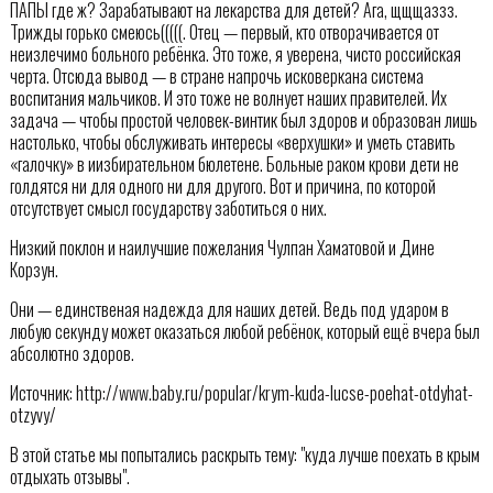
ПАПЫ где ж? Зарабатывают на лекарства для детей? Ага, щщщаззз.
Трижды горько смеюсь(((((. Отец — первый, кто отворачивается от
неизлечимо больного ребёнка. Это тоже, я уверена, чисто российская
черта. Отсюда вывод — в стране напрочь исковеркана система
воспитания мальчиков. И это тоже не волнует наших правителей. Их
задача — чтобы простой человек-винтик был здоров и образован лишь
настолько, чтобы обслуживать интересы «верхушки» и уметь ставить
«галочку» в иизбирательном бюлетене. Больные раком крови дети не
голдятся ни для одного ни для другого. Вот и причина, по которой
отсутствует смысл государству заботиться о них.
Низкий поклон и наилучшие пожелания Чулпан Хаматовой и Дине
Корзун.
Они — единственая надежда для наших детей. Ведь под ударом в
любую секунду может оказаться любой ребёнок, который ещё вчера был
абсолютно здоров.
Источник: http://www.baby.ru/popular/krym-kuda-lucse-poehat-otdyhat-
otzyvy/
В этой статье мы попытались раскрыть тему: "куда лучше поехать в крым
отдыхать отзывы".