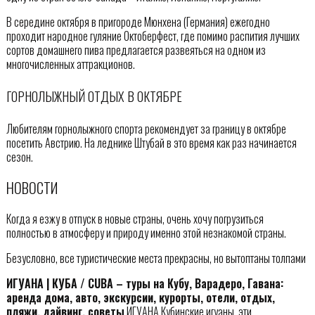
В середине октября в пригороде Мюнхена (Германия) ежегодно
проходит народное гуляние Октоберфест, где помимо распития лучших
сортов домашнего пива предлагается развеяться на одном из
многочисленных аттракционов.
ГОРНОЛЫЖНЫЙ ОТДЫХ В ОКТЯБРЕ
Любителям горнолыжного спорта рекомендует за границу в октябре
посетить Австрию. На леднике Штубай в это время как раз начинается
сезон.
НОВОСТИ
Когда я езжу в отпуск в новые страны, очень хочу погрузиться
полностью в атмосферу и природу именно этой незнакомой страны.
Безусловно, все туристические места прекрасны, но вытоптаны толпами
ИГУАНА | КУБА / CUBA – туры на Кубу, Варадеро, Гавана:
аренда дома, авто, экскурсии, курорты, отели, отдых,
пляжи, дайвинг, советы
ИГУАНА Кубинские игуаны, эти