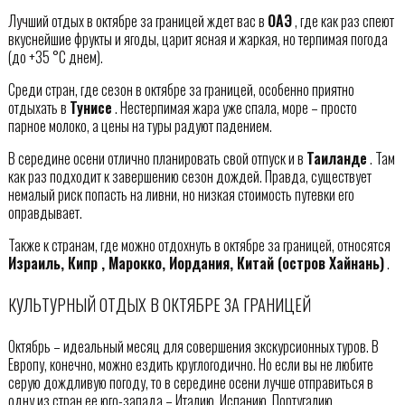
Лучший отдых в октябре за границей ждет вас в
ОАЭ
, где как раз спеют
вкуснейшие фрукты и ягоды, царит ясная и жаркая, но терпимая погода
(до +35 °С днем).
Среди стран, где сезон в октябре за границей, особенно приятно
отдыхать в
Тунисе
. Нестерпимая жара уже спала, море – просто
парное молоко, а цены на туры радуют падением.
В середине осени отлично планировать свой отпуск и в
Таиланде
. Там
как раз подходит к завершению сезон дождей. Правда, существует
немалый риск попасть на ливни, но низкая стоимость путевки его
оправдывает.
Также к странам, где можно отдохнуть в октябре за границей, относятся
Израиль, Кипр , Марокко, Иордания, Китай (остров Хайнань)
.
КУЛЬТУРНЫЙ ОТДЫХ В ОКТЯБРЕ ЗА ГРАНИЦЕЙ
Октябрь – идеальный месяц для совершения экскурсионных туров. В
Европу, конечно, можно ездить круглогодично. Но если вы не любите
серую дождливую погоду, то в середине осени лучше отправиться в
одну из стран ее юго-запада – Италию, Испанию, Португалию.