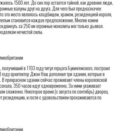
жалось 1500 лет. До сих пор остается тайной, как древние люди,
громные валуны друг на друга. Для чего был предназначен
то это место являлось кладбищем, храмом, резиденцией короля,
елепым становится каждое предположение. Многие камни
редвинуть за 250 км огромные монолиты мог только дьявол.
роделкам нечистой силы.
олучивший в 1703 году титул герцога Букингемского, построил
 году архитектор Джон Нэш дополнил три здания, которые в
. В прекрасном здании сейчас проживают члены королевской
онала. 350 часов идут одновременно. За ними ухаживает
ли слаженно. Некоторое время (с августа по сентябрь) дворец
ет резиденцию, и гости с удовольствием прохаживаются по