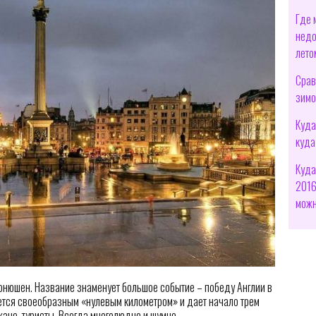
Где 
недо
лето
Срав
зимо
Куда
куда
Куда
2016
можн
онюшен. Название знаменует большое событие – победу Англии в
тся своеобразным «нулевым километром» и дает начало трем
ане, туристы. Всегда многолюдно и шумно.