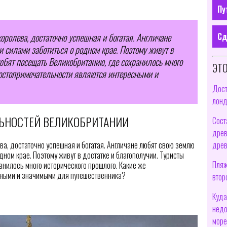
Пу
Сд
королева, достаточно успешная и богатая. Англичане
 силами заботиться о родном крае. Поэтому живут в
юбят посещать Великобританию, где сохранилось много
ЭТО
достопримечательности являются интересными и
Дост
лонд
ЬНОСТЕЙ ВЕЛИКОБРИТАНИИ
Сост
древ
древ
ева, достаточно успешная и богатая. Англичане любят свою землю
дном крае. Поэтому живут в достатке и благополучии. Туристы
Пляж
анилось много исторического прошлого. Какие же
сными и значимыми для путешественника?
втор
Куда
недо
море