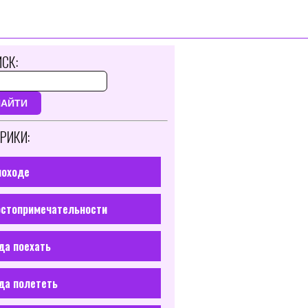
СК:
НАЙТИ
РИКИ:
походе
стопримечательности
да поехать
да полететь