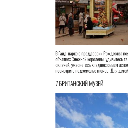
В Гайд-парке в преддверии Рождества поя
объятиях Снежной королевы, удивитесь та
силачей, ужаснетесь хладнокровием испол
посмотрите подземелье гномов. Для детей
7 БРИТАНСКИЙ МУЗЕЙ